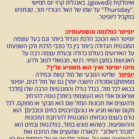
ואיטלקית (giovedì). באנגלית קרוי יום חמישי
."Thursday" על שמו של האל הנורדי תור, שנתפש
כמקביל ליופיטר.
יופיטר כפלנטה והשפעותיה
:
יופיטר הוא הכוכב הלכת הגדול ביותר וגם בעל עוצמה
המגנטית הגדולה ביותר בין כל כוכבי הלכת ולכן השפעתו
על האירועים בעולם גדולה ובעלת עצמה רבה על
האנושות במובן הפיזי. רגשי, מנטאלי לטוב ולרע.
מיהו יופיטר ואיך הוא משפיע עליך
?
יופיטר
שליטו הטבעי של מזל קשת ובמידה
מסוימת[באסכולה הישנה יותר] גם של מזל דגים. יופיטר
בבואו לכל מזל, בגלל גודלו והמגנטיות הרבה שלו [מלבד
אוראנוס אולי הוא העוצמתי ביותר] נוטה להרחיב
ולהעצים את תכונות המזל שם הוא מבקר או ממוקם. לכל
מקום שהוא מגיע או נוגע[היבטים בתים וכוכבים] הוא
גורם בעצם נוכחותו המגנטית להרחבת התכונות
וההשפעות. כשהוא פוגש במזל, בפלנטות ובתים הוא
"מנהל דיאלוג" לכאורה שמעצים את ההיבט ואת
ההשפעה שיש על אותה פלנטה או על היחסים עם בין