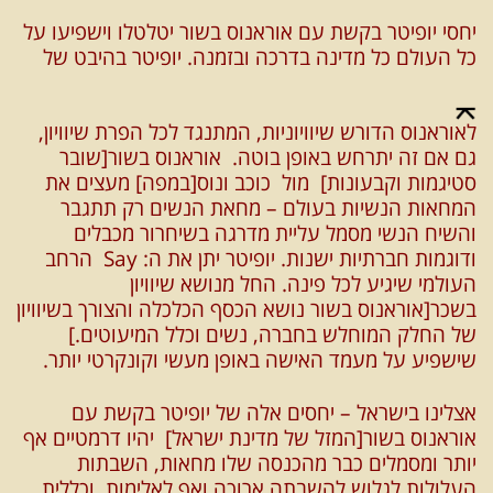
יחסי יופיטר בקשת עם אוראנוס בשור יטלטלו וישפיעו על
כל העולם כל מדינה בדרכה ובזמנה. יופיטר בהיבט של
לאוראנוס הדורש שיוויוניות, המתנגד לכל הפרת שיוויון,
גם אם זה יתרחש באופן בוטה. אוראנוס בשור[שובר
סטיגמות וקבעונות] מול כוכב ונוס[במפה] מעצים את
המחאות הנשיות בעולם – מחאת הנשים רק תתגבר
והשיח הנשי מסמל עליית מדרגה בשיחרור מכבלים
ודוגמות חברתיות ישנות. יופיטר יתן את ה: Say הרחב
העולמי שיגיע לכל פינה. החל מנושא שיוויון
בשכר[אוראנוס בשור נושא הכסף הכלכלה והצורך בשיוויון
של החלק המוחלש בחברה, נשים וכלל המיעוטים.]
שישפיע על מעמד האישה באופן מעשי וקונקרטי יותר.
אצלינו בישראל – יחסים אלה של יופיטר בקשת עם
אוראנוס בשור[המזל של מדינת ישראל] יהיו דרמטיים אף
יותר ומסמלים כבר מהכנסה שלו מחאות, השבתות
העלולות לגלוש להשבתה ארוכה ואף לאלימות וכללית