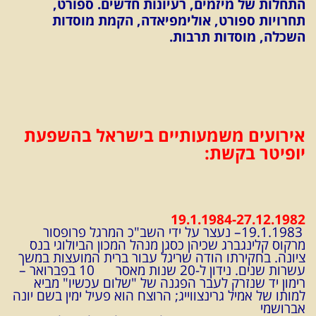
התחלות של מיזמים, רעיונות חדשים. ספורט,
תחרויות ספורט, אולימפיאדה, הקמת מוסדות
השכלה, מוסדות תרבות.
אירועים משמעותיים בישראל בהשפעת
יופיטר בקשת:
19.1.1984-27.12.1982
19.1.1983– נעצר על ידי השב"כ המרגל פרופסור
מרקוס קלינגברג שכיהן כסגן מנהל המכון הביולוגי בנס
ציונה. בחקירתו הודה שריגל עבור ברית המועצות במשך
עשרות שנים. נידון ל-20 שנות מאסר
10 בפברואר –
רימון יד שנזרק לעבר הפגנה של "שלום עכשיו" מביא
למותו של אמיל גרינצווייג; הרוצח הוא פעיל ימין בשם יונה
אברושמי