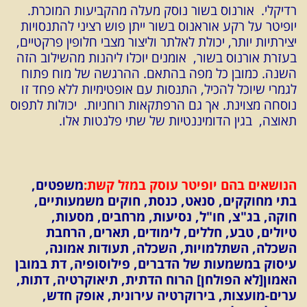
רדיקלי. אורנוס בשור נוסק מעלה מהקביעות המוכרת.
יופיטר על רקע אוראנוס בשור ייתן פוש רציני להתנסויות
יצירתיות יותר, יכולת לאלתר וליצור מצבי חלופין פרקטיים,
בעזרת אורנוס בשור, אומנים יוכלו ליהנות מהשילוב הזה
השנה. כמובן כל מפה בהתאם. ההרגשה של מוח פתוח
לגמרי שיוכל להכיל, התנסות עם אופטימיות ללא פחד זו
נוסחה מצוינת. אך גם הרפתקאות רוחניות. יכולות לתפוס
תאוצה, בגין הדומיננטיות של שתי פלנטות אלו.
הנושאים בהם יופיטר עוסק במזל קשת:
משפטים,
בתי מחוקקים, סנאט,
כנסת, חוקים משמעותיים,
חוקה, בג"צ, חו"ל, נסיעות, מרחבים, מסעות,
טיולים, טבע, חללים, לימודים, תארים, הרחבת
השכלה, השתלמויות, השכלה, תעודות אמונה,
עיסוק במשמעות של הדברים, פילוסופיה, דת במובן
האמון[לא הפולחן] הרוח הדתית, תיאוקרטיה, דתות,
ערים-מועצות, בירוקרטיה עירונית, אופק חדש,