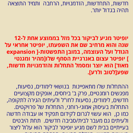
חדשות, התחדשות, הזדמנויות, הרחבה ותמיד התוצאה
תהיה בגדול יותר.
יופיטר מגיע לביקור בכל מזל בממוצע אחת ל-12
שנה והוא מרחיב שם את השפעתו, יופיטר אחראי על
הגודל ועל העוצמה, במובן התפשטות-[ expansion
] יופיטר עצום באנרגיית הסחף שלו[מהיר ומגנטי
מאוד] הוא יוצר ומסמל התחלות והזדמנויות חדשות,
שפע[לטוב ולרע].
ההתחלות שלו מתאפיינות בנושאי לימודים, נסיעות,
מפגשים רומנטיים, פרק ב' ביחסים, אופקים מקצועיים
חדשים, לימודים, נסיעות לחו"ל ולעיתים הגירה לתקופה,
התחלות בעיסוק אמוני-רוחני, התחלות של פרויקטים.
כמו כן, הוא עשוי לגרום לקידום תפקיד או עבודה חדשה
ולעיתים גם מעבר לבית/סביבה חדשים. תחת היבטים
בעייתיים בבית לשם מגיע יופיטר לביקור הוא עלול ליצור