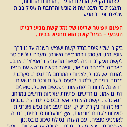
העצמת הקושי, הגדלת הבעיה, הרחבת החובות,
והעצמת כל היבט שהוא פוגש והרחבת העיסוק בבית
שלשם יופיטר מגיע
.
הפעם יופיטר שליטו של מזל קשת מגיע לביתו
הטבעי – במזל קשת הוא מרגיש בבית .
ביקורו של יופיטר במזל קשת ישפיע השנה עלינו דרך
אופיו מזגו ועיסוקיו המרכזיים השנה: מעברו של יופיטר
לקשת מעקרב דומה ליציאה מהעומק והאפלולית או בטן
האדמה למרחב המואר, יופיטר בקשת מבטא את הרצון
להתחדש, לגדול, לצמוח להתרחב להתנסות, סקרנות
מרחב, נדיבות, ללמוד, לטפס 'לעלות ולגלות נושאים
חדשים/ לחוות הרפתקאות ומפגשים אינטלקטואלים
דתיים אמוניים חדשים. פתיחת עולמות חדשים במרחב
הגאוגרפי. קשת הוא מזל אש וכבסיס לתחזוקת כוכבים
הוא מהווה נקודת זינוק, עם תעצומות נפש ואנרגיות
סוערות לעתים מוגזמות, go מורעבות סדרתית, נטייה
לאומניפוטנציה, עם העזה ונטילת סיכונים בסגנון
אקסטרים, שיאי ספורט מרתון, רכיבה על אופניים, טיפוס