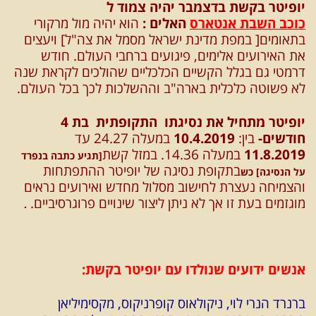
יופיטר בקשת בדצמבר יהיה צמוד ל
כוכב השבת אנטארס
האלים :
הוא יהיה מול מרקורי
בתאומים[ במפת מדינת ישראל מסמל את צה"ל] ויעצים
את האירועים אלימים, פיגועים ברחבי העולם. חודש
דרמטי גם בגלל הקשיים הכלכליים שהולכים לקראת שנה
לא פשוטה כלכלית בארה"ב וההשלכות לכך בכל העולם.
יופיטר מתחיל את נסיגתו התקופתית בת 4
חודשים-
בין:
10.4.2019
במעלה 24.27 עד
11.8.2019
במעלה 14.36. במזל קשת
[תגיע כתבה בנפרד
בתקופת נסיגה של יופיטר ההתפתחות
על הנסיגה] כש
והצמיחה נעצרת לחישוב מסלול מחדש ואירועים נראים
מוגזמים בעת זו אך לא ניתן ליצור שינויים פרוגרסיביים.
.
אנשים ידועים שנולדו עם יופיטר בקשת:
ברנרד הנרי לוי, ניקולאוס קופרניקוס, מקסימיליאן