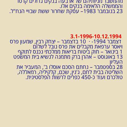
מהמשבר מניותיהם של ארבעה בנקים גדולים קרסו
והממשלה הלאימה בנקים אלו.
23 בנובמבר 1983– עסקת שחרור ששת שבויי הנח"ל.
3.1-1996-10.12.1994
דצמבר 1994- · 10 בדצמבר – יצחק רבין, שמעון פרס
ויאסר ערפאת מקבלים את פרס נובל לשלום
1 בינואר – חוק ביטוח בריאות ממלכתי נכנס לתוקף
13 באוגוסט – אהרן ברק מתמנה לנשיא בית המשפט
העליון
28 בספטמבר – נחתם הסכם אוסלו ב', המעביר את
השליטה בבית לחם, ג'נין, שכם, קלקיליה, רמאללה,
טולכרם ועוד כ-450 כפרים לרשות הפלסטינית.