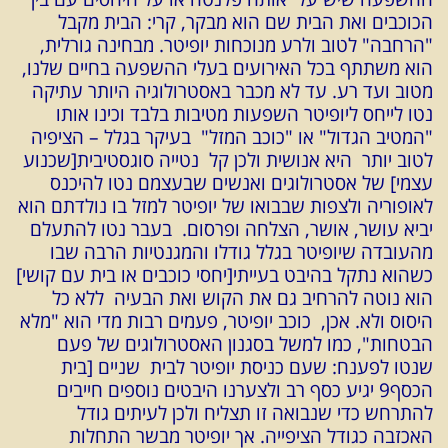
הכוכבים ואת הבית שם הוא מבקר, קרי: הבית מקבל
"הרחבה" לטוב ולרע מנוכחות יופיטר. מבחינה גורלית,
הוא משתתף בכל האירועים בעלי ההשפעה בחיים שלנו,
מטוב ועד רע. עד לא מכבר באסטרולוגיה היותר עתיקה
נטו לייחס ליופיטר השפעות מטיבות בלבד וכינו אותו
"המטיב הגדול" או "כוכב המזל" בעיקר בגלל – הציפיה
לטוב יותר היא אנושית ולכן קל נטייה סוגסטיבית[שכנוע
עצמי] של אסטרולוגים ואנשים שבעצמם נטו להיכנס
לאופוריה ולצפות שבבואו של יופיטר למזל בו נולדתם הוא
יביא עושר, אושר, הצלחה ופרסום. בעבר נטו להתעלם
מהעובדה שיופיטר בגלל גודלו והמגנטיות הרבה שבו
כשהוא נתקל בהיבט בעייתי[יחסי כוכבים או בית עם קושי]
הוא נוטה להרחיב גם את הקוש ואת הבעיה ללא כל
היסוס ולא. אכן, כוכב יופיטר, פעמים רבות מדי הוא "מלא
הבטחות", כמו למשל בסגנון האסטרולוגים של פעם
שנטו לפענח: שעם כניסת יופיטר לבית שניים [בית
הכסף9 יגיע כסף רב ולצערנו היבטים נוספים חייבים
להתרחש כדי שנבואה זו תצליח ולכן לעיתים גודל
האכזבה כגודל הציפייה. אך יופיטר מבשר התחלות