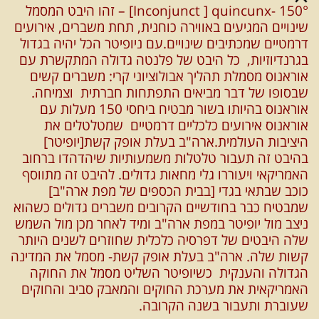
150° -Inconjunct ] quincunx] – זהו היבט המסמל
שינויים המגיעים באווירה כוחנית, תחת משברים, אירועים
דרמטיים שמכתיבים שינויים.עם ניופיטר הכל יהיה בגדול
בגרנדיוזיות, כל היבט של פלנטה גדולה המתקשרת עם
אוראנוס מסמלת תהליך אבולוציוני קרי: משברים קשים
שבסופו של דבר מביאים התפתחות חברתית וצמיחה.
אוראנוס בהיותו בשור מבטיח ביחסי 150 מעלות עם
אוראנוס אירועים כלכליים דרמטיים שמטלטלים את
היציבות העולמית.ארה"ב בעלת אופק קשת[יופיטר]
בהיבט זה תעבור טלטלות משמעותיות שיהדהדו ברחוב
האמריקאי ויעוררו גלי מחאות גדולים. להיבט זה מתווסף
כוכב שבתאי בגדי [בבית הכספים של מפת ארה"ב]
שמבטיח כבר בחודשיים הקרובים משברים גדולים כשהוא
ניצב מול יופיטר במפת ארה"ב ומיד לאחר מכן מול השמש
שלה היבטים של דפרסיה כלכלית שחוזרים לשנים היותר
קשות שלה. ארה"ב בעלת אופק קשת- מסמל את המדינה
הגדולה והענקית כשיופיטר השליט מסמל את החוקה
האמריקאית את מערכת החוקים והמאבק סביב והחוקים
שעוברת ותעבור בשנה הקרובה.