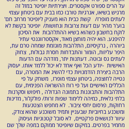
על הרים ספורט אקסטרים. ויצירתיות יופיטר במזל זה
מרגיש בשיאו, אנרגיות טורבו כמו בבית עם ביטחון עצמי
לעתים מופרז/ קשת כבית הוא מעניק ליופיטר מרחב חם'
בוע'ר מהיר עם דעות צרובות ונחושות/ יופיטר בקשת לא
לוקח בחשבון כשהוא בשיא ההתלהבות את הסיכון
להיפגע. הוא יהיה מוחצן מאוד, אקסטרווגנטי עתיר
ביוהרה , נרקיסיזם, התלהבות מוגזמת שמחה טרם עת,
היפר עליזות, הומור והתבדחות חסרת גבולות, צחוק
לעתים גס ובוטה. דעתנות יתר, מזדהה עם הדעות
האישיות -יודע הכל ואף אחד לא יכול ללמד אותו. יעסוק
הרבה ביצירת הזדמנויות כדי להשיג את המטרה, עם
נטייה לחוצפה, ביטחון עצמי מופרז, משחק על פי
הכללים האישיים ועל פי רוח ההשראה הפנימית, עם
התלהבות והתבוננות בתמונה הגדולה , חיפוש וסקרנות
בלתי נלאית, כמיהה ללימוד שפות זרות/ פולקלור, מדינות
רחוקות, פרסום יחסי ציבור. לא מחפש הצטנעות
ומשכנע בחיוביות שבעניין ותמיד משוכנע שהוא צודק,
עיוור לנושאים פרקטיים, לא סובל קטנוניות ועיסוק
מחמיר בפרטים. במיקום שיופיטר ממוקם במפה שלך שם