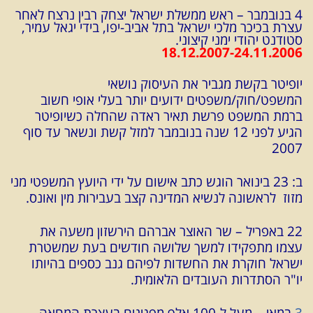
4 בנובמבר – ראש ממשלת ישראל יצחק רבין נרצח לאחר
עצרת בכיכר מלכי ישראל בתל אביב-יפו, בידי יגאל עמיר,
סטודנט יהודי ימני קיצוני.
18.12.2007-24.11.2006
יופיטר בקשת מגביר את העיסוק נושאי
המשפט/חוק/משפטים ידועים יותר בעלי אופי חשוב
ברמת המשפט פרשת תאיר ראדה שהחלה כשיופיטר
הגיע לפני 12 שנה בנובמבר למזל קשת ונשאר עד סוף
2007
ב: 23 בינואר הוגש כתב אישום על ידי היועץ המשפטי מני
מזוז לראשונה לנשיא המדינה קצב בעבירות מין ואונס.
22 באפריל – שר האוצר אברהם הירשזון משעה את
עצמו מתפקידו למשך שלושה חודשים בעת שמשטרת
ישראל חוקרת את החשדות לפיהם גנב כספים בהיותו
יו"ר הסתדרות העובדים הלאומית.
3
במאי – מעל ל-100 אלף מפגינים בעצרת המחאה