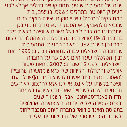
שנה של תהפוכות שיגיעו תחת קשיים גדולים אך לא לפני
העיסוק היופיטרי בתהליכי משפט, בג"צים, בית
המחוקקים[הכנסת] שינויי חוקים ויצירת חוקים רבים
שמביאים למאבקים אי הסכמות וכאוס חברתי. די בכך
שתתבוננו מה קרה לישראל בשנים שיופיטר בקשת ביקר
בה כמו 1948[פרוץ המדינה והמלחמה שהתלוותה לקום
המדינה] בשנת 1982 משבר המניות והתהפוכות
שהחברה הישראלית עברה כתוצאה מכך, ב: 1995 רצח
רבין והטלטלה שעד היום משפיעה על החברה
הישראלית ולפני 12 שנה ב: 2007 מחאת פיטורי
אולמרט והתחלת חקירות שלו כראש ממשלה שהובילו
למאסר.
וכמובן כתב אישום לנשיא המדינה[שנולד עם
יופיטר בקשת] על אונס. אין לנו אלא להתכונן לאירועים
דרמטיים השנה לשינויים שאומנם לא יגיעו בשמחה
וחדווה באנדרסטיימנט אבל יירשמו הישגים
ובפרספקטיבה של שנים זה יביא צמיחה ואבולוציה
בתפיסת האינדיבידואל בחברה היחס המכבד לחוק
ולשומרי הסף שבסופו של דבר שומרים עלינו .