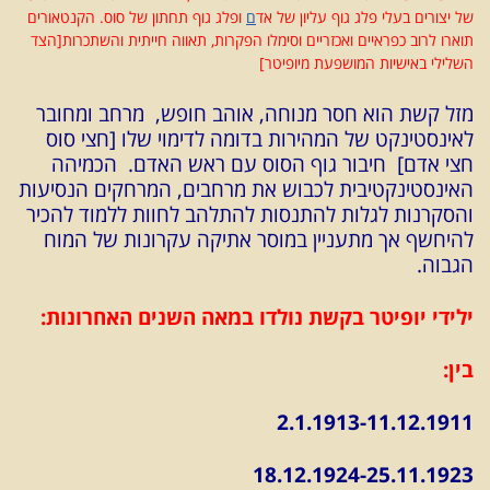
של יצורים בעלי פלג גוף עליון של אד
ם
ופלג גוף תחתון של סוס. הקנטאורים
תוארו לרוב כפראיים ואכזריים וסימלו הפקרות, תאווה חייתית והשתכרות[הצד
השלילי באישיות המושפעת מיופיטר]
מזל קשת הוא חסר מנוחה, אוהב חופש, מרחב ומחובר
לאינסטינקט של המהירות בדומה לדימוי שלו [חצי סוס
חצי אדם] חיבור גוף הסוס עם ראש האדם. הכמיהה
האינסטינקטיבית לכבוש את מרחבים, המרחקים הנסיעות
והסקרנות לגלות להתנסות להתלהב לחוות ללמוד להכיר
להיחשף אך מתעניין במוסר אתיקה עקרונות של המוח
הגבוה.
ילידי יופיטר בקשת נולדו במאה השנים האחרונות:
בין:
2.1.1913-11.12.1911
18.12.1924-25.11.1923