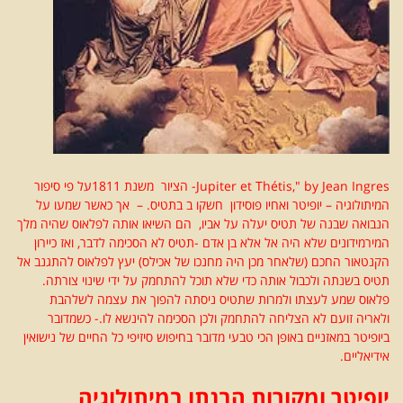
Jupiter et Thétis," by Jean Ingres- הציור משנת 1811על פי סיפור
המיתולוגיה – יופיטר ואחיו פוסידון חשקו ב בתטיס. – אך כאשר שמעו על
הנבואה שבנה של תטיס יעלה על אביו, הם השיאו אותה לפלאוס שהיה מלך
המירמידונים שלא היה אל אלא בן אדם -תטיס לא הסכימה לדבר, ואז כיירון
הקנטאור החכם (שלאחר מכן היה מחנכו של אכילס) יעץ לפלאוס להתגנב אל
תטיס בשנתה ולכבול אותה כדי שלא תוכל להתחמק על ידי שינוי צורתה.
פלאוס שמע לעצתו ולמרות שתטיס ניסתה להפוך את עצמה לשלהבת
ולאריה זועם לא הצליחה להתחמק ולכן הסכימה להינשא לו.- כשמדובר
ביופיטר במאזניים באופן הכי טבעי מדובר בחיפוש סיזיפי כל החיים של נישואין
אידיאליים.
יופיטר ומקורות הבנתו במיתולוגיה