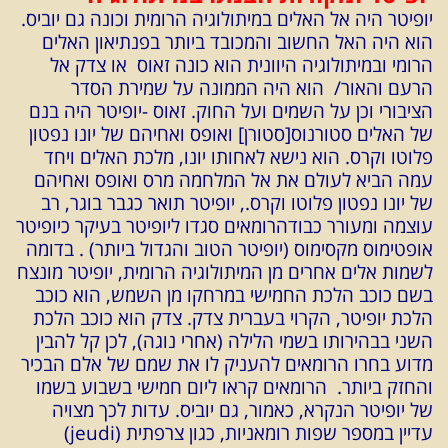
יופיטר היה אל האלים במיתולוגיה הרומית וכונה גם יוביס.
הוא היה האל החשוב והמכובד ביותר בפנתיאון האלים
הרומי ובמיתולוגיה היוונית הוא כונה זאוס או צדק אל
הרעם והאור/ הוא היה הממונה על שמירת הסדר
הציבורי וכן על השמים ועל החוק. זאוס -יופיטר היה בנם
של האלים סטורנוס[סטורן] ואופס ואחיהם של יונו נפטון
פלוטו וקרס. הוא נישא לאחותו יונו, מלכת האלים ויחד
עמה הביא לעולם את אל המלחמה מרס ואופס ואחיהם
של יונו נפטון פלוטו וקרס., יופיטר תואר כגבר בוגר, רב
עוצמה ומעורר כבודהרומאים סגדו ליופיטר בעיקר כיופיטר
אופטימוס מקסימוס (יופיטר הטוב והגדול ביותר) . בדומה
לשמות אלים אחרים מן המיתולוגיה הרומית, יופיטר מונצח
בשם כוכב הלכת החמישי במרחקו מן השמש, הוא כוכב
הלכת יופיטר, הקרוי בעברית צדק. צדק הוא כוכב הלכת
השני בבהירותו בשמי הלילה (אחרי נוגה), לכן קל להבין
מדוע בחרו הרומאים להעניק לו את שמם של אלם הבכיר
והחזק ביותר.
הרומאים קראו ליום חמישי בשבוע בשמו
של יופיטר הנקרא, כאמור, גם יוביס. עדות לכך מצויה
עדיין במספר שפות רומאניות, כגון צרפתית (jeudi)