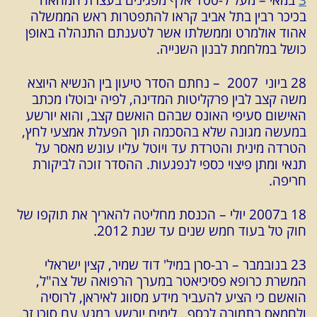
בכיכר רבין בתל אביב קראו להתפטרות ראש הממשלה
אהוד אולמרט וממשלתו אשר לטענתם התנהלה באופן
כושל במלחמת לבנון השנייה.
28 ביוני 2007 – נחתם הסדר טיעון בין הנשיא היוצא
משה קצב לבין פרקליטות המדינה, לפיה יבוטלו מכתב
האישום סעיפי האונס שבהם הואשם קצב, והוא יורשע
במעשה מגונה שלא בהסכמה תוך הפעלת אמצעי לחץ,
הטרדה מינית והטרדת עד ויוטל עליו עונש מאסר על
תנאי ומתן פיצוי כספי לנפגעות. ההסדר זוכה לביקורת
חריפה.
18 ב2007 יולי – הכנסת מחליטה להאריך את תוקפו של
חוק טל בעוד חמש שנים עד שנת 2012.
23 בנובמבר – רב-סרן במיל' דוד שמיר, קצין ישראלי
המשרת כרופא פסיכיאטר במערך הרפואה של צה"ל,
הואשם כי הציע להעביר מידע מסווג לאיראן, לרוסיה
ולחמאס בתמורה לכסף.. לימים יורשע במגע עם סוכן זר,