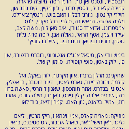
רובספייר, ונסנט ואן גוך, הרמן הסה, מיוצ'ה פראדה,
קמילה קלאודיל, ז'סטין טרודו, ג'ון מקיין, קים גונג און,
הילרי קלינטון, ג'ורג' דבל יו האב בוש, הנסיך צ'ארלס,
מלכה אליזבט הראשונה, סילביו ברלוסקוני, לנס
אמסטרונג, אדוארד סנוודן, איב סאן לורן. משה קצב,
עייזר וייצמן.,אסף הראל, גאולה אבן, ליסה פרץ, גלית
גוטמן, דורית רביניאן, חיים רביבו, אייל ברקוביץ'
בימוי: וודי אלן, מיכאל אנג'לו אנטוניוני, רוברט רדפורד, שון
פן, לוק באסון, סופי קופולה, סיימון קוואל.
שחקנים: מרלון ברנדו, אוון מקרגור, לורן באקל, ואל
קילמר, וינונה ריידר, גארט לאטו, דיויד דוכובני, בן אפלק,
אנטוניו בנדרס, אמה תומפסון, שאנון דוהרטי, סאשה ברון
כהן, אידריס אלבה, קולין פירס, ז'אן רנו, מילה קוניס, אמבר
רוז, אמילי בלאנט, ג'ון האם, קמרון דיאז, ג'וד לאו
מוזיקה: מאריה קאלס, אמי ווינהאוז, ריקי מרטין, ליאם
גליגר, ז'אן מישל ז'אר, שארל אזנבור, קט סטיבנס, בראיין
אדמס, אוליביה ניוטון ג'ון, סטיבי ניקס, רוברט סמית, סנופ