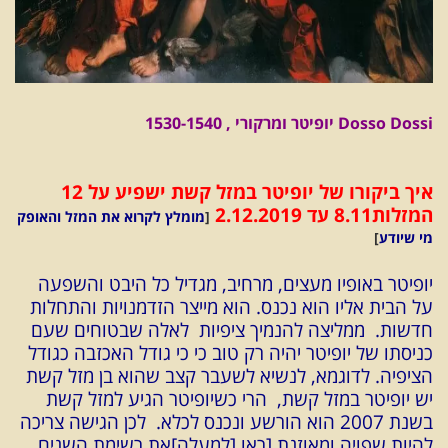
Dosso Dossi יופיטר ומרקורי , 1530-1540
איך ביקורו של יופיטר במזל קשת ישפיע על 12
המזלות
8.11 עד 2.12.2019
[
מומלץ לקרוא את המזל והאופק
מי שיודע
]
יופיטר באופיו מעצים, מרחיב, מגדיל כל היבט והשפעה
על הבית אליו הוא נכנס. הוא מייצר הזדמנויות והתחלות
חדשות. ממליצה להנמיך ציפיות לאלה שבטוחים שעם
כניסתו של יופיטר יהיה רק טוב כי כי גודל האכזבה כגודל
הציפיה. לדוגמא, לנשיא לשעבר קצב שהוא בן מזל קשת
יש יופיטר במזל קשת, הרי כשיופיטר הגיע למזל קשת
בשנת 2007 הוא הורשע ונכנס לכלא. לכן הגישה צריכה
להיות שפויה ומאוזנת [ראו [למעלה]את רשימת השנים