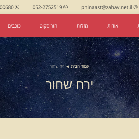
100680
052-2752519
pninaast@zahav.net.il
אודות
מזלות
הורוסקופ
כוכבים
עמוד הבית
ירח שחור
ירח שחור