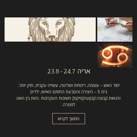
אריה
23.8-24.7
יסוד האש – עוצמה, ריכוזיות ושליטה, עשייה עקבית, חזק יותר.
בית 5 – היצירה והטבעת החותם האישי, ילדים
והנאות.קבוצה:קבוןעה[פיקס] חשיבות העקרונות .זהות בין האגו
למטרה.
המשך לקרוא