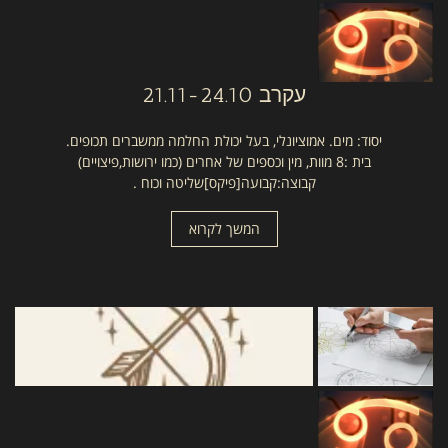
עקרב
21.11-24.10
יסוד: מים. אמוציונלי, בעל יכולת החלמה ממשברים תכופים.
בית :8 מוות, מין וכספים של אחרים (כמו ירושות,פיצויים)
קבוצה:קבועה[פיקס]שליטה וכוח .
המשך לקרוא