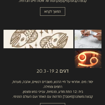
קבוצה:קבועה[פיקס]עקרונות של איכות חיים חברתית.
המשך לקרוא
דגים
20.3-19.2
יסוד: מים. אחראי על חיי הרגש, משברים רגשיים, אהבה, סערות,
רחמים ומחילה.
בית :12 התת מודע, פנטזיות, ענייני נפש ומצפון.
קבוצה:משתנה[מיוטבל] הזדהות עם האחר ועם העולם הפנימי.