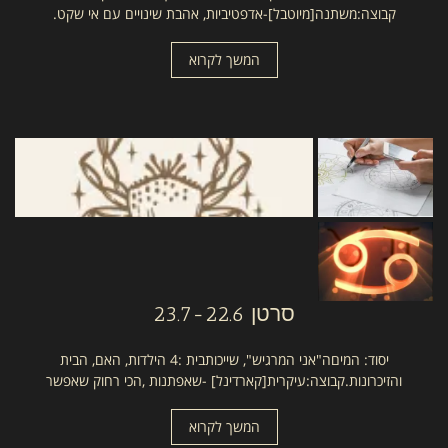
קבוצה:משתנה[מיוטבל]-אדפטיביות, אהבת שינויים עם אי שקט.
המשך לקרוא
סרטן
23.7-22.6
יסוד: המיםה"אני המרגיש", שייכותבית :4 הילדות, האם, הבית
והזיכרונות.קבוצה:עיקרית[קארדינל] -שאפתנות ,הכי רחוק שאפשר
המשך לקרוא