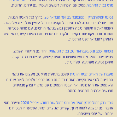
מרס בבית האהבות
מטיב עם היכרויות ריגושים ועיסוק עם ילדים, הריונות.
נסיגת יופיטר[צדק ] מנובמבר 25 ועד פברואר 26
בדרך כלל מאטה תכניות
עתידיות לגבי היחסים. לא נחשבת לתקופה טובה לנישואין או לבנייה של קשר.
לעומת זאת זו תקופה טובה לחשבון נפש בנושא היחסים. עם פחות פנטזיות
והתבוננות מדויקת יותר בקשר. חלקיכם ירגישו צניחה רגשית בקשר, כדאי יהיה
להמתין לפברואר לפני החלטות.
נוכחות כוכב ונוס בפברואר 26 בבית הנישואין,
יחד עם מרקורי והשמש.
פנויים ייהנו מהיכרויות משמעותיות וביחסים קיימים, עליית מדרגה בקשר.
תיתכן נסיעה מפתיעה של זוגיות .
מעברו של מאדים לבית הזוגיות
שלכם בתחילת מרץ 26 מעצים את נושא
התדיינות לגבי טיב הקשר. מאדים בבית זה נוטה לחפור ולנסות ליצור שינויים
ולא מטיב את ההרמוניה. אך היבטיו המטיבים עם מרקורי וצדק מבטיחים
מפגשים אנרגיה רומנטית גבוהה.
כוכב צדק במזל סרטן מטיב עם ונוס במזל שור
בחודש אפריל 2026
ומייצר יחסי
אהבה עם עוצמה לטווח ארוך. קשרים שנוצרים תחת השפעה זו מבטיחים
יציבות של יחסי משפחה.