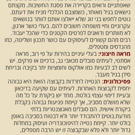
שאפתניים ורואים בקריירה את פסגת החשיבות. מקצתם
נישאים בגיל מאוחר, כשמצבם הכלכלי מניח את דעתם.
נוטים לחפש בני זוג שלא ייאלצו אותם לוותר בנושאים
עקרוניים וחיי משפחה חשובים להם. בעלי כושר ארגון,
לא מוותרים ודואגים לפרטים הקטנים כדי שהכל יעבוד.
רבים מהם קשורים לעיסוקים עם כושר תכנון ושליטה, כמו
מהנדסים ומטפלים.
מראה חיצוני:
בעלי עיניים בהירות על פי רוב, מראה
אסתטי, לעיתים סובלים מכאבי גב, ברכיים או פרקים. יש
לשים לב לבעיות כמו אולקוס וחומציות יתר בקיבה ובריחת
סידן בגיל מעבר.
פסיכולוגית
:
הנטייה לחרדות בקבוצה הזאת היא גבוהה
יחסית לקבוצות האחרות. לעיתים עם שקיעה בדיכאון
ובעיית דימוי עצמי בולטת. מחד יש ביקורת על כל מה
שלא מושלם מסביב, אך קיימת פגיעות גבוהה בקבלת
ביקורת אישית. הם סובלים מאגוצנטריות בלתי
מודעת.נוטים להתבודד יותר ולא לבטוח בסביבה באופן
בולט יותר. קיימת נטייה להיפוכונדריה ועיסוק במחלות
גדול יותר ולא פלא שבקבוצה זו יש הרבה מטפלים,