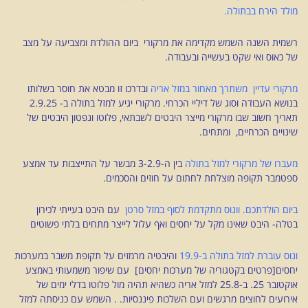
מולד הירח בבתולה.
רשמית השנה השמש מקדימה את מרקורי ביום ההולדת ומצביעה על מצב
של כאוס ואי שקט בעשייה ובעבודה.
מרקורי עדיין משתרך מאחור במזל אריה
ובדרכו זו מבטא את חוסר בשלותו
בנושא העבודה וסוג של דיליי הכרחי. מרקורי יגיע למזל בתולה ב- 2.9.25
תאריך חשוב שבו מרקורי מייצר היבטים לשבתאי, פלוטו ונפטון היבטים של
שינויים הכרחיים, ומתחים.
מעברו של מרקורי למזל בתולה
בין ה-3-2.9 מבשר על התייצבות עד אמצע
ספטמבר תקופה מוצלחת לחתום על חוזים והסכמים.
ביום הולדתכם.
וונוס מתקדמת לסוף במזל סרטן
עם היבט בעייתי לכירון
בטלה- היבט שאינו מקל על יחסים ואף עלול לייצר מתחים בלתי פשוטים
ונוס עוברת למזל בתולה ב-19.9
והיבטיה מרמזים על תקופת משבר במערכות
יחסים[פרטים בקטגוריה של מערכות יחסים] עם שיפור משמעותי באמצע
אוקטובר 25. ב-25.8 למזל אריה כשהיא תהיה מול פלוטו בדלי ימים של
אירועים לחוצים מרגשים ועם השלכות פיננסיות. . השמש עם כניסתה למזל