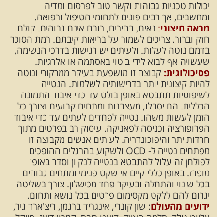
יכולות טכניות גבוהות וקשר טוב לפרסום ומדיה
ומחשבים, אך רבים פונים לתחומי הטיפול ורפואה.
מראה חיצוני
:
נאים, בהירים, רובם אינם גבוהים. קולם
חזק וברור. צריכים לשמור על בריאות קיבתם. רמת הסוכר
בדמם נוטה לעלות. ולעיתים יש רגישות בדרכי הנשימה,
שעשויה אף לבוא לידי ביטוי באסתמה או אלרגיות.
פסיכולוגית:
קבוצה זו מושפעת בעיקר ממרקורי ונוטה
להיות קיצונית יותר בדרישותיה לשלמות. הנטייה
לשיפוטיות תתבטא באופן בולט עד כדי איבוד התמונה
הכללית. הם יסבלו, מעצבנות ומתחים קבועים וצורך כל
הזמן לעשות משהו. נטייה לפחדים לעתים עד כדי איבוד
הפרופורציה וכניסה לפאניקה. עיסוק רב בפרטים מתוך
חרדות יתר והיפוכונדריה. לעיתים אנשים מקבוצה זו
מפתחים נטייה ל- OCD ולשקוע בהרגלים ההופכים
לפולחן זה עלול להתבטא בנטייה לנקיון וסדר באופן
מופרז. באופן כללי קיים אי שקט פנימי ומתחים גבוהים
בכל שינוי והתחלה ובעיקר פחד מכישלון. צורך בשליטה
יגרום להם ללקט מקסימום פרטים בכל נושא ותחום.
ידועים מהעולם
: שון קונרי, אינגריד ברגמן, ריצ'ארד גיר,