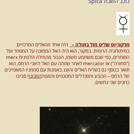
כוכב השבת Spica
מרקוריוס
שליט מזל בתולה –
היה אחד מהאלים המרכזיים
במיתולוגיה הרומית. במקור, הוא היה האל הממונה על המסחר ועל
הסוחרים, כפי שגם משתמע משמו, הנגזר מהמילה הלטינית merx
("סחורה") או mercator לאחר שזוהה עם האל היווני הרמס, הוא
תואר בנוסף גם כשליח האלים והוצג באמנות עם סממניו המאפיינים
של הרמס – הכובע והסנדלים המכונפים והמטה
המכונף
סביבו
כרוכים שני נחשים.