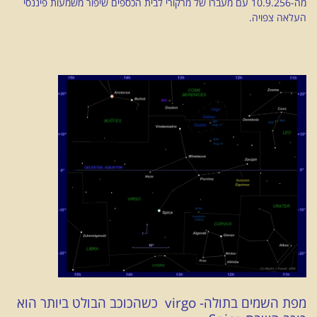
מה-10.9.256 עם מעברו של מרקורי לבית הכספים שיפור משמעות פיננסי
העלאה צפויה.
מפת השמים בתולה- virgo כשהכוכב הבולט ביותר הוא