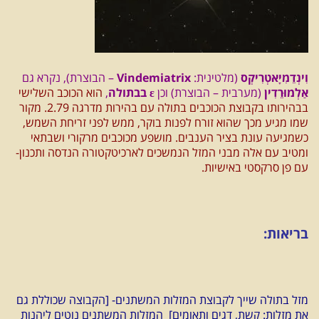
וִינְדֵמִיָאטְרִיקְס
(מלטינית:
Vindemiatrix
– הבוצרת), נקרא גם
אַלְמוּרֵדִין
(מערבית – הבוצרת) וכן
ε בבתולה
,
הוא הכוכב השלישי
בבהירותו בקבוצת הכוכבים בתולה עם בהירות מדרגה 2.79. מקור
שמו מגיע מכך שהוא זורח לפנות בוקר, ממש לפני זריחת השמש,
כשמגיעה עונת בציר הענבים. מושפע מכוכבים מרקורי ושבתאי
ומטיב עם אלה מבני המזל הנמשכים לארכיטקטורה הנדסה ותכנון-
עם פן סרקסטי באישיות.
בריאות:
מזל בתולה שייך לקבוצת המזלות המשתנים- [הקבוצה שכוללת גם
את מזלות: קשת, דגים ותאומים] המזלות המשתנים נוטים ליהנות