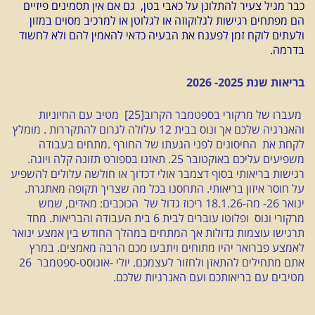
כבר מגיל צעיר להתלונן על כאבי בטן, גם אם אין תסמינים פיזיים
הם מפתחים רגישות לגלוקוזה או לגלוטן או למרכיב מסוים במזון
ולעתים לוקח זמן לפענח את הבעיה כדאי להאמין להם ולא לחשוד
בדרמה.
בריאות שנת 2025- 2026
מעברו של מרקורי בספטמבר הקרוב[25] מטיב עם החיוניות
והאנרגיה שלכם אך ונוס בבית 12 עלולה לגרום להתקררות . מומלץ
לקחת את החיסונים לפני הגעתו של החורף .מתחים בעבודה
משפיעים עליכם באוקטובר 25. תאזנו בספורט תזונה קלה ויוגה.
רגישות בריאותי בסוף דצמבר אולי דכדוך או חולשה עלולים להשפיע
על חוסר איזון בריאותי. התחסנו בכל מה שצריך תקופה מאתגרת.
ינואר 26- מה-18.1.26 ריכוז גדול של הכוכבים: מאדים, שמש
מרקורי ונוס ופלוטו עוברים לבית 6 בית העבודה והבריאות. מחד
תרגישו עוצמות גדולות אך המתחים במהלך החודש בין אמצע ינואר
לאמצע פברואר יהיו מתוחים ויתבעו מכם הרבה מאמצים. במרץ
אתם מתחילים להתאזן ולחזור לעצמכם. יולי -אוגוסט-ספטמבר 26
מטיבים עם בריאותכם ועם האנרגיות שלכם.