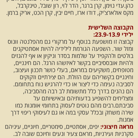
כהן.עדי נוימן, קרן ברגר, הדר לוי, רון שובל, טינקרבל,
מקס אולארצ'יק, דודו ארז, חיים יבין, קרן הכט, אריק ברמן.
הקבוצה השלישית
ילידי 23.9-13.9:
קבוצה זו מושפעת בנוסף על מרקורי גם מהפלנטה וונוס
ומזל שור. השפעה הגורמת לילידיה להיות אסתטיקנים
בולטים ולהקפיד על שלמות בסדר וניקיון או אף להגזים
ולהיות אובססיביים בקשר לאיזשהו הרגל. הם חינניים,
מטופחים, משקיעים במראם, בעלי כושר תכנון ועיצוב,
וחינניים בקשריהם עם הזולת. הם יצירתיים וזקוקים
לסביבה נעימה כדי ליצור או כדי להרגיש נוח בתחומם.
הם נהנים בדרך כלל מתשומת לב רבה מהסביבה,
ומצליחים להשפיע בדעותיהם ובאישיותם על
סביבתם.רבים מהם נוטים לעסוק בתחומי אומנות כמו
שירה משחק ובכלל עסקי במה או גם לעיסוקי ריפוי דרך
אמנות.
מראה חיצוני:
יפים, אסתטיים, סימטריים, חיוניים, עיניהם
סקרניות ועירניות, מראם צעיר ונעים וחיוכם שובה לב.