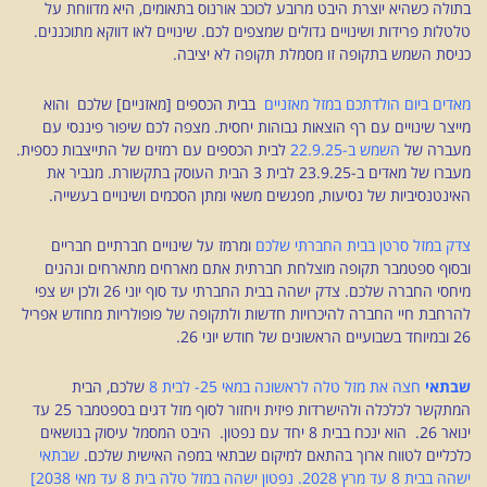
בתולה כשהיא יוצרת היבט מרובע לכוכב אורנוס בתאומים, היא מדווחת על
טלטלות פרידות ושינויים גדולים שמצפים לכם. שינויים לאו דווקא מתוכננים.
כניסת השמש בתקופה זו מסמלת תקופה לא יציבה.
מאדים ביום הולדתכם במזל מאזניים
בבית הכספים [מאזניים] שלכם והוא
מייצר שינויים עם רף הוצאות גבוהות יחסית. מצפה לכם שיפור פיננסי עם
מעברה של
השמש ב-22.9.25
לבית הכספים עם רמזים של התייצבות כספית.
מעברו של מאדים ב-23.9.25 לבית 3 הבית העוסק בתקשורת. מגביר את
האינטנסיביות של נסיעות, מפגשים משאי ומתן הסכמים ושינויים בעשייה.
צדק במזל סרטן בבית החברתי שלכם
ומרמז על שינויים חברתיים חבריים
ובסוף ספטמבר תקופה מוצלחת חברתית אתם מארחים מתארחים ונהנים
מיחסי החברה שלכם. צדק ישהה בבית החברתי עד סוף יוני 26 ולכן יש צפי
להרחבת חיי החברה להיכרויות חדשות ולתקופה של פופולריות מחודש אפריל
26 ובמיוחד בשבועיים הראשונים של חודש יוני 26.
שבתאי
חצה את מזל טלה לראשונה במאי 25- לבית 8
שלכם, הבית
המתקשר לכלכלה ולהישרדות פיזית ויחזור לסוף מזל דגים בספטמבר 25 עד
ינואר 26. הוא ינכח בבית 8 יחד עם נפטון. היבט המסמל עיסוק בנושאים
כלכליים לטווח ארוך בהתאם למיקום שבתאי במפה האישית שלכם.
שבתאי
ישהה בבית 8 עד מרץ 2028. נפטון ישהה במזל טלה בית 8 עד מאי 2038]