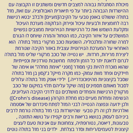
מיכולת הסתגלות גבוהה למצבים חדשים ומשתנים זו הקבוצה עם
ההישרדות הגבוהה ביותר על פי תיאורית האבולוציה. עם זאת, מזל
בתולה ששולט באופן טבעי על הקיבה[מעיים] ולבלב יבטא רגישות
רבה לחומציות ולבעיות עיכול ופירוק הגלוקוזה מערכת העיכול
ומקלעת השמש ואת כל הרגישויות הנוירוטיות ממצבים נפשיים
המושלכים על איזור הקיבה, כמו הטחול והמרה שיוחס לו הגורם
למרה שחורה ומלנכוליה. השפעות כוכב מרקורי במזל בתולה הוא
האחראי על המערכת הנוירוטית עצבית באזור הקיבה שגורמת
ליצירת מרירות, חרדות. יש נטייה של כוכב מרקורי שליט מזל בתולה
לגרום לדאגת יתר כל הזמן ולפתח מחשבות טורדניות וכפייתיות
שהוא מוכרח להיות נקי מסודר [מפני "אימת מחלה" או אימה של
חיידקים ופחד מוות עמוק- כמו מקרה מייקל ג'קסון בן מזל בתולה
שסבל בקיצוניות מהיפוכונדרייה.] ילידי אופק מזל בתולה עלולים
לסבול מאותם תסמינים [מה שיקל עליהם תלוי במיקום של כוכב
מרקורי] הרגישות והפחדים מושלכים גם לדרכי הקיבה העליונים,
הנשימה ומחלות מעיים כמו מחלת הקרוהן (Crohn's disease])
ולכן ידועה ונפוצה הנטייה לבני המזל לפתח סינדרום של אסטמה
ואלרגיות לכן זה רק טבעי שהישרדות בני מזל בתולה גורמת לרבים
ביניהם לעסוק בנושא בריאות ורבים יקפידו על נושא התזונה ,
טבעונות, דיאטה, נטורופתיה, צמחונות עם אנינות טעם לעצים
קיצונית לטעמים/ריחות וסדר בצלחת.
ילדים בני מזל בתולה נוטים