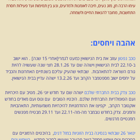
עימו הרבה חן, מזג נעים, חיבה לאומנות ולמדעים, ונע בין תמימות ועד פעילות חסרת
התחשבות, מחובר להנאות החיים ולשמחה.
אהבה ויחסים:
כוכב נפטון
עוזב את בית הנישואין כמעט לגמרי[אחרי 15 שנה] . הוא ישוב
ב-22.10 לבית הנישואין וישהה שם עד 28.1.26 חצי שנה שעשויה להיות
גורם השראה להתאהבות. שבתאי שהעיק עליכם בשנתיים האחרונות והכביד
על יחסים ישוב מספטמבר הקרוב ועד 13.2.26 ישהה עדיין בבית הנישואין.
כוכב צדק בבית החברתי שלכם
ישהה שם עד חודש יוני 26. מטיב עם היכרויות
ועם הפופולריות החברתית שלכם. היבטיו הטובים עם ונוס ועם מאדים בחודש
אוקטובר הקרוב, יקפיצו את ההזדמנויות להיכרויות משמעותיות, התאהבויות
ורומנים. צדק בחודש נובמבר מה-מה-22.11 ועד 29.11 מבטיח מפגשים
רומנטיים מרגשים.
ינואר 26 שבתאי בנסיגה בבית הזוגיות במזל דגים
,
בהיבטים הרמוניים עם
הכוכבים ונוס ושמש מסמל קשר מהעבר שעשוי לחבור מחדש
.
השמש ונוס