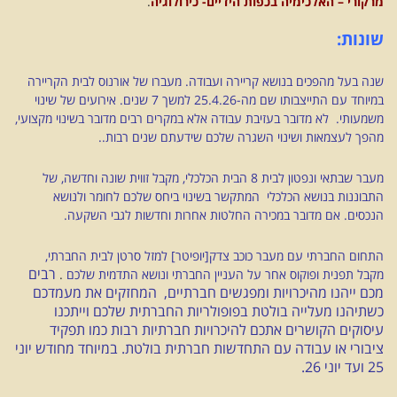
מרקורי – האלכימיה בכפות הידיים- כירולוגיה
.
שונות:
שנה בעל מהפכים בנושא קריירה ועבודה. מעברו של אורנוס לבית הקריירה
במיוחד עם התייצבותו שם מה-25.4.26 למשך 7 שנים. אירועים של שינוי
משמעותי. לא מדובר בעזיבת עבודה אלא במקרים רבים מדובר בשינוי מקצועי,
מהפך לעצמאות ושינוי השגרה שלכם שידעתם שנים רבות..
מעבר שבתאי ונפטון לבית 8 הבית הכלכלי, מקבל זווית שונה וחדשה, של
התבוננות בנושא הכלכלי המתקשר בשינוי ביחס שלכם לחומר ולנושא
הנכסים. אם מדובר במכירה החלטות אחרות וחדשות לגבי השקעה.
התחום החברתי עם מעבר כוכב צדק[יופיטר] למזל סרטן לבית החברתי,
רבים
מקבל תפנית ופוקוס אחר על העניין החברתי ונושא התדמית שלכם
.
מכם ייהנו מהיכרויות ומפגשים חברתיים, המחזקים את מעמדכם
כשתיהנו מעלייה בולטת בפופולריות החברתית שלכם וייתכנו
עיסוקים הקושרים אתכם להיכרויות חברתיות רבות כמו תפקיד
ציבורי או עבודה עם התחדשות חברתית בולטת. במיוחד מחודש יוני
25 ועד יוני 26.