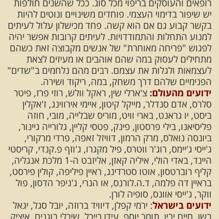
רופאים והעוסקים בריפוי מכל סוג. ככל שהשנים חולפות
יש שיפור בדימוי העצמי. פוחדים משינויים ונוטים להיות
בקשר קבוע גם אם הוא קשה. פחד מכישלון עלול לעיתים
למנוע התחלות והתמודדויות. לעיתים קרובות אפשר יהיה
לפגוש "פריחה מאוחרת" של אנשים מקבוצה זאת כשהם
מתחילים לעסוק במה שהם אוהבים או מעיזים לצאת
לעצמאות ולגלות את עצמם. רבים מהם נלחמים ב"שדים"
הפנימיים שלהם דרך משחק, במה, ריקוד ושירה.
ידועים מהעולם
:
צ'ארלי שין, ראקל וולש, רוזי פרז, פיטר
סלרס, אדם סנדלר, מייקל קיטון, איימי אירווינג, ז'אקלין
ביסט, יו גראנט, בארי וויט, מוריס שבלייה, מובי, חוזה
פליסיאנו, בילי פרסטון, פינק, פטסי קליין, גלורייה גיינור,
ביונסה נואלס, מרק הרמון, דוויזל זאפה, פרדי מרקורי,
ג'ייסי ג'יימס, רוג'ר ווטרס, פיל מקגרו, ג'וזף פ.קנדי, קריסטי
היינד, באדי הולי, איליה קאזן, אליזבט ה-1 מלכת אנגליה,
קליף רוברטסון, אוטו סטרדינג, ראיין פיליפה, קולין פירסט,
בראיין דה פלמה, ד.ה.לורנס, או הנרי, ג'ניפר הדסון, פול
ווקר, ג'ייסי אוונס, סופיה לורן.
ידועים בישראל
:
ירמי קפלן, דיוויד ברוזה, יובל סגל, יגאל
בשן, חיים יבין, תומר יוסף, עידן רייכל, שירלי בוגנים, איציק