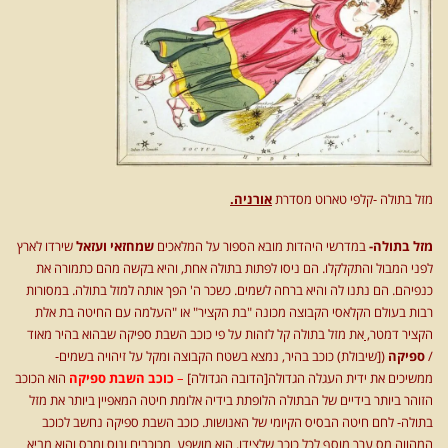
מזל בתולה -קלפי טארוט מסדרת
אורניה.
מזל בתולה-
במדרשי היהדות מובא הספור על המלאכים
שמחזאי ועזאל
שירדו לארץ
לפני המבול והתקלקלו. הם ניסו לפתות בתולה אחת, והיא בקשה מהם כתמורה את
כנפיהם. הם נתנו לה והיא ברחה לשמים. כשכר ה' הפך אותה למזל בתולה. במסורות
רבות בעולם הקלאסי הקבוצה מכונה "בת הקציר" או "העלמה עם החיטה בת אלת
הקציר דמטר
,
את מזל בתולה קל לזהות על פי כוכב השבת ספיקה שבהוא בהיר מאוד
/
ספיקה
([שיבולת) כוכב בהיר, נמצא בשטח הקבוצה ומקל על זיהויה בשמים-
ממשיכים את ידית העגלה הגדולה[הדובה הגדולה]
–
כוכב השבת
ספיקה
הוא הכוכב
הזוהר ביותר בידיים של הבתולה הלופתת בידיה אלומת חיטה המאפיין ביותר את מזל
בתולה- לחם חיטה הבסיס הקיומי של האנושות. כוכב השבת ספיקה נחשב לכוכב
המהווה מס ערך מוסף לכל כוכב שלצידו. הוא מושפע מכוכבים ונוס ומרס והוא מביא