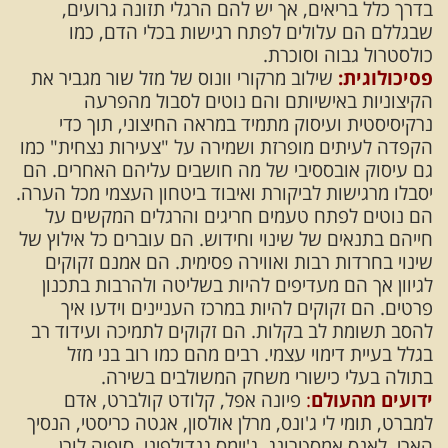
בדרך כלל בריאים, אך יש להם הרגלי תזונה גרועים,
שבגללם הם עלולים לפתח רגישות בכלי הדם, כמו
כולסטרול גבוה וסוכרת.
פסיכולוגית:
שילוב מרקורי וונוס של מזל שור מגביר את
הקיצוניות באישיותם והם נוטים לסבול מהפרעה
נרקיסיסטית ועיסוק מתמיד במראה החיצוני, תוך כדי
הקפדה לעיתים מופרזת ושמירה על "צעירות נצחית" כמו
גם עיסוק אובססיבי של מה חושבים עליהם האחרים. הם
יסבלו מרגישות לביקורת ואיבוד ביטחון העצמי מכל הערה.
הם נוטים לפתח טעמים חריגים והרגלים המקשים על
חייהם בתנאים של שינוי וחידוש. הם עוברים כל אילוץ של
שינוי בחרדות רבות ואווירה פסימית. הם אמנם זקוקים
לגיוון אך הם מעדיפים להיות בשליטה ולהרבות בתכנון
פרטים. הם זקוקים להיות במרכז העניינים וידעו איך
להסב תשומת לב בקלות. הם זקוקים לתמיכה ועידוד רב
בגלל בעיית דימוי עצמי. רבים מהם כמו רוב בני מזל
בתולה בעלי כישורי משחק המשולבים בשירה.
ידועים מהעולם
:
פיונה אפל, קלודט קולברט, אדם
למברט, תומי לי ג'ונס, מרלן אולסון, אגטה כריסטי, הנסיך
הארי, לאנס אמסטרונג, ג'יימס גנדולפיני, סופיה לורן,