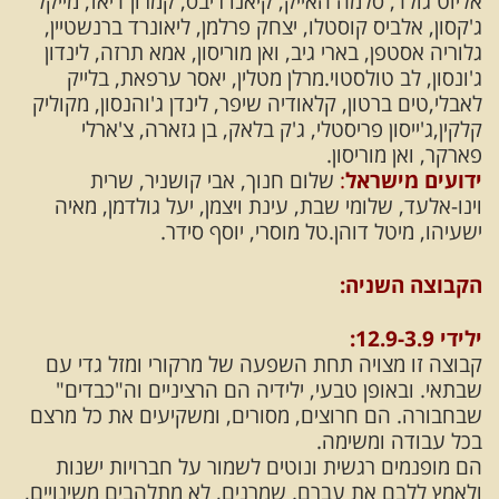
אליוט גולד, סלמה האייק, קיאנו ריבס, קמרון דיאז, מייקל
ג'קסון, אלביס קוסטלו, יצחק פרלמן, ליאונרד ברנשטיין,
גלוריה אסטפן, בארי גיב, ואן מוריסון, אמא תרזה, לינדון
ג'ונסון, לב טולסטוי.מרלן מטלין, יאסר ערפאת, בלייק
לאבלי,טים ברטון, קלאודיה שיפר, לינדן ג'והנסון, מקוליק
קלקין,ג'ייסון פריסטלי, ג'ק בלאק, בן גזארה, צ'ארלי
פארקר, ואן מוריסון.
ידועים מישראל
:
שלום חנוך, אבי קושניר, שרית
וינו-אלעד, שלומי שבת, עינת ויצמן, יעל גולדמן, מאיה
ישעיהו, מיטל דוהן.טל מוסרי, יוסף סידר.
הקבוצה השניה:
ילידי 12.9-3.9:
קבוצה זו מצויה תחת השפעה של מרקורי ומזל גדי עם
שבתאי. ובאופן טבעי, ילידיה הם הרציניים וה"כבדים"
שבחבורה. הם חרוצים, מסורים, ומשקיעים את כל מרצם
בכל עבודה ומשימה.
הם מופנמים רגשית ונוטים לשמור על חברויות ישנות
ולאמץ ללבם את עברם. שמרנים, לא מתלהבים משינויים,