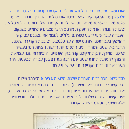
אורנוס
– כניסת אורנוס למזל תאומים לבית הקריירה [בית 10)שלכם מחודש
יולי 25
[עם הפסקה קצרה של נסיגת אורנוס למזל שור בין נובמבר 25 עד
26.4.26 ] בב-26.4.26 אורנוס שב לבית הקריירה שלכם ומתחיל לטלטל את
יציבות העבודה, או את התפקיד
. אורנוס מייצר מצבים פתאומיים כשמקום
העבודה עובר שינוי קיצוני כשאתם עלולים למצוא את עצמכם עם קושי
להמשיך בעבודתכם. אורנוס ישהה עד 21.5.2033 בבית הקריירה שלכם.
מדובר ב-7 שנים שמחד, יזמנו התפתחויות חדשות ויוצאות דופן בעשייה
שלכם, מאידך, יתכן לחלקיכם קושי בגין השינויים והתמודדות עם עצמאות
והצורך להסתגל ולחוות שנים עם הרבה מתחים בגין עבודה תובענית. אחרי
מעבר אורנוס בבית הקריירה תרגישו שינוי עצום.
כוכב פלוטו נוכח בבית העבודה שלכם, הלוא הוא בית 6
המסמל מיקום
המתקשר לעבודה בריאות ושיגרה] פלוטו בבית זה מסמל סופה של תקופה
אחת ותקופה חדשה אחרת. + יתכן ומדובר שינוי מקצועי , פרישה מהעבודה,
שינוי קיצוני בשגרה שלכם. ילידי הימים הראשונים במזל בתולה יחוו שינויים
אלה ויושפעו מפלוטו בשנה הקרובה.