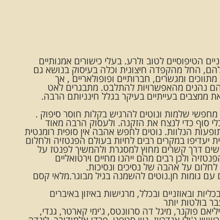
ים הטיפוסיים לטוב ולרע. בעלי כישורים אמנותיים
הם, החל מהקפדה חיצונית וכלה בעיסוק בנושא גם
תווכים ומגשרים, חברותיים ופופולאריים , אך
ם נהנים מהאפשרויות להתלבט. מתבגרים לאט
 ממצבים בעייתיים בעיקר בגלל חינניותם הרבה.
חפשי שלמות ונוטים להרגיש בקלות חוסר סיפוק .
לי סוף כדי לנצח את הזקנה. ולעסוק הרבה מאוד
ופעות הנלוות. נוטים לחפש אהבה אין סופית רומנטית
ת יעדיפו במקרים רבים לחיות בעולם הפנטזיה ולחלום
שים דרך קשרים מחוץ למסגרת ולהמשיך לפנטז על
זיה ולכן רבים מהם ייהנו מחיים וירטואליים
חלום על אהבה של נסיכים ונסיכות.
 עם גומות חן.נוטים להשמנה בגיל מבוגר.מלאי קסם
ליות ובאוזניים ובכלל, מרגישות באיזון באיברים
בר בולטות יותר
ליאם פוקנר, מיגל דה סרוונטס, ג'ימי קארטר, גנדי,
שווין,ג'ולי אנדריוז, גוון סטפני, פרדו אלמודובר, לינדה