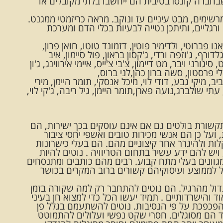
בחברה קונסרבטיבית הם ייחשבו בלתי מקובלים או
רשימים, מבט עיניים עז ונוקב. מראה כריזמטי ממגנט.
ורגליים, ותיתכן נטייה לבעיות בכלי הדם ומערכת
אנו פברוטי, ולדימיר פוטין, דזמונד טוטו, חואן פרון,
לדורף, ג'וזפה ורדי, ג'קסון בראון, פול סיימון, איב
יגורני ויבר, מט דיימון, צ'בי צ'ייס, איימי אירווינג, ג'ון
קלי פרסטון, סשה ברון כהן,לני ברוס,
יב, מיקי גבע, דודי לוי, מיכל אנסקי, תומר היימן, מירי
י שולברג,נועה פארן,תומר היימן, גיל ריבה, ג'קי לוי,
תקשורת בולטים גם אם אינם עוסקים בכך ישירות, הם
ועל כן הם אנשי מכירות טובים ואשפי יחסי ציבור
ת ולהיגרר אחר קיצוניים מהם. הם בעלי כישרונות
יש להם ידע עשיר בתחום הטריוויה . נוטים להיות
וונים בעלי מתח קבוע. רבים מהם כותבים ומתנסחים
ל לממוצע ועיסוקיהם קשורים ברוב המקרים בכושר
ול מהרגיל. הם נוטים להתחבר רק למה שקורה בזמן
והישרדותיים . תמיד יעשו הכל כדי למצוא חן בעיני
והפכפכת על פי הנסיבות. נוטים להשתעמם בגלל פן
ד הם מסוגלים. חסרי שקט נפשי ועלולים להתמוטט