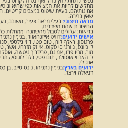
נפשית תחת לחץ גדול ואף נטיה לקרוס בגיל מ
מתקשים לחיות את המציאות כפי שהיא ונוטים
אמונותיהם. בעיית שיפוט במצבים קריטיים. ה
שאין ברירה.
מראה חיצוני
:
בעלי מראה צעיר, משובב, נעי
החיצונית שהם משדרים.
בריאות: עלולים לסבול מהשמנה וממחלות כלי 
אישים ידועים:
דוויט אייזנהאוור, בנימין נתניה
פרגוסון, ראלף לורן, טום פטי, דיזי גילספי, סנ
לי ג'ונס, ג'ורג' סי סקוט. אייזק מזרחי, אשר, טי
מור, מריו פוזו, אמינם, פרידריך ניטשה, אוסקר 
אנג לי.
ידועים בארץ:
בנימין נתניהו, נינט טייב, בן כס
דניאלה וירצר.