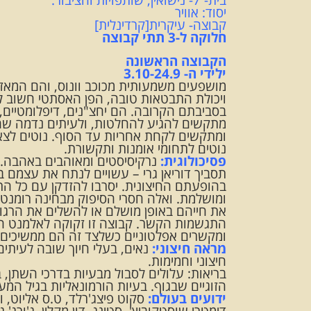
יסוד: אוויר
קבוצה- עיקרית[קרדינלית]
חלוקה ל-3 תתי קבוצה
הקבוצה הראשונה
ילידי ה- 3.10-24.9
מושפעים משמעותית מכוכב וונוס, והם המאזני
ויכולת התבטאות טובה, הפן האסתטי חשוב ל
בסביבתם הקרובה. הם יחצ"נים, דיפלומטיים, מ
מתקשים להגיע להחלטות, ולעיתים נדמה שה
ומתקשים לקחת אחריות עד הסוף. נוטים לצאת
נוטים לתחומי אומנות ותקשורת.
פסיכולוגית:
נרקיסיסטים ומאוהבים באהבה. מ
תסביך דוריאן גרי – עשויים לנתח את עצמם ב
בהופעתם החיצונית. יסרבו להזדקן עם כל הת
ומושלמת. ואלה חסרי הסיפוק מבחינה רומנטי
את חייהם באופן מושלם או להשלים את הרגו
התגשמות הקשר. קבוצה זו זקוקה לאלמנט הפנט
ומקשרים אפלטוניים כשלצד זה הם ממשיכים ל
מראה חיצוני:
נאים, בעלי חיוך שובה לעיתים
חיצוני וחמימות.
בריאות: עלולים לסבול מבעיות בדרכי השתן, בכ
הזוגיים שבגוף. בעיות הורמונאליות בגיל המע
ידועים בעולם:
סקוט פיצג'רלד, ט.ס אליוט, וי
דימטרי שוסטקוביץ', סטינג, דון מקלין, ג'ורג' גר