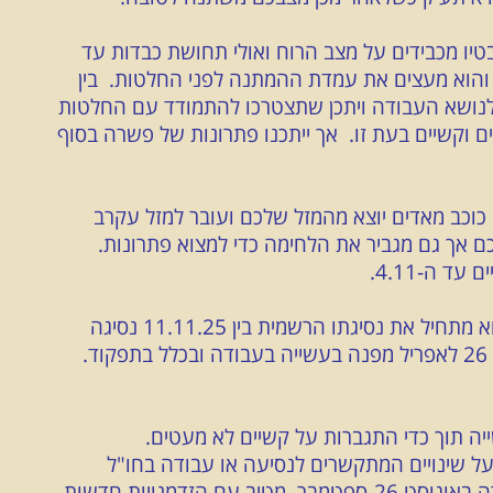
ל מאזניים והיבטיו מכבידים על מצב הרוח ואולי תחושת כבדות עד
בטים והוא מעצים את עמדת ההמתנה לפני החלטות. בין
בכל הנוגע לנושא העבודה ויתכן שתצטרכו להתמודד עם החלטות
 וקשיים בעת זו. אך ייתכנו פתרונות של פשרה
בסוף
ים כוכב מאדים יוצא מהמזל שלכם ועובר למזל עקרב
ם אך גם מגביר את הלחימה כדי למצוא פתרונות.
ד ה-4.11.
יופיטר במזל סרטן בבית הקריירה שלכם כשהוא מתחיל את נסיגתו הרשמית בין 11.11.25 נסיגה
שתימשך עד 10.3.25 . ומבשרת בין סוף מרץ 26 לאפריל מפנה בעשייה בעבודה ובכלל בתפקוד.
יה תוך כדי התגברות על קשיים לא מעטים.
ומבשר על שינויים המתקשרים לנסיעה או עבודה בחו"ל
[במיקום אחר] . מעברו של מדים לבית הקריירה באוגוסט 26-ספטמבר מטיב עם הזדמנויות חדשות