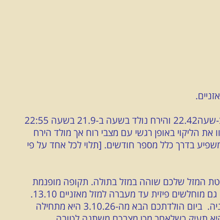
ב-21.9 יש ליקוי חמה חלקי במזל מאזניים, ב-שעה22.42 והירח נולד בשעה ב-21.9 בשעה 22:55
 את הליקוי באופן רגשי עם מצבי רוח אך מולד הירח
משפיע בדרך כלל מספר חודשים. [תלוי לכל אחד על פי
יטת המזל שלכם שוהה במזל בתולה. תקופה מופנמת
יותר ותרגישו עם ביטחון עצמי נמוך יותר ואולי גם מוחלשים פיזית עד מעברה למזל מאזניים 13.10.
אך לפני אמצע אוקטובר תתקשו לחוות הרמוניה. ביום הולדתכם הבא מה-3.10.26 היא מתחילה