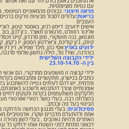
או מחוננים באופן בולט.יחד עם זאת אפשר ש
עם נטיות סוציומטיות.
מראה חיצוני
:
גבוהים מהמאזניים הטיפוסי, מ
בריאות:
עלולים לסבול מבעיות פרקים ברכיים 
העצבים
אישים ידועים: דיימון רניון, באסטר קיטון, לוצ'י
אלינור רוזוולט, מרגארט תאצ'ר. ג'ון לנון, בוב ג
מונטאן, ננה מושקורי, סוזן סרנדון, קייט וינסלט, ס
קיוזק, ג'ון קולינס, צ'ארלטון הסטון, יו ג'קמן, 
ידועים בארץ
:אסי כהן, מיכל שפירא, דין דין אב
בוהדנה, שירז טל, הילה נחשון.שלומי סרנגה, עת
ילידי הקבוצה השלישית
בין ה- 23.10-14.10
ילידי קבוצה זו מושפעים ממרקורי, הם אנשי 
כותבים בכישרון, מתקשרים ומתבטאים בקלות, 
ותדמית. יש להם לעיתים נטייה להשתכנע בקלו
אומנותיים וצורך להתבטא ולשכנע באמונתם, ו
חלקלקים משתעממים בקלות וזקוקים לחיים מג
בהצלחה רבה. בעלי כושר רטורי ואורטורי מע
הביטוי בעל פה ובכתב.
פסיכולוגית:
בעלי מנגנון הכחשה והדחקה גד
אמת ולהתעלם מדברים שקרו. אדפטיביים מאוד 
האחרים ולהיות נאהבים . בעלי לשון מהירה 
דכאוני מתחת לפני השטח אותו ידחיקו כל עו