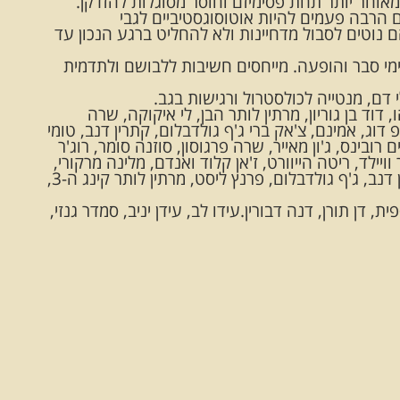
אוחר יותר תחת פסימיזם וחוסר מסוגלות להזדקן.
 הרבה פעמים להיות אוטוסוגסטיביים לגבי
ם נוטים לסבול מדחיינות ולא להחליט ברגע הנכון עד
מי סבר והופעה. מייחסים חשיבות ללבושם ולתדמית
דם, מנטייה לכולסטרול ורגישות בגב.
ו, דוד בן גוריון, מרתין לותר הבן, לי איקוקה, שרה
ופ דוג, אמינם, צ'אק ברי ג'ף גולדבלום, קתרין דנב, טומי
ם רובינס, ג'ון מאייר, שרה פרגוסון, סוזנה סומר, רוג'ר
וויילד, ריטה הייוורט, ז'אן קלוד ואנדם, מלינה מרקורי,
לי הארווי אוסוולד, תום פטי, בלה לוגוסי,קתרין דנב, ג'ף גולדבלום, פרנץ ליסט, מרתין לותר קינג ה-3,
פית, דן תורן, דנה דבורין.עידו לב, עידן יניב, סמדר גנזי,