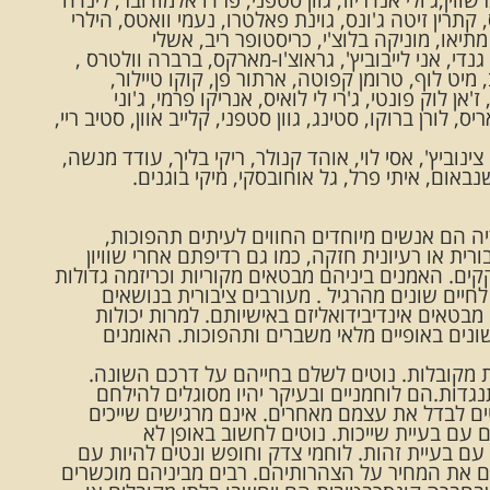
 קתרין זיטה ג'ונס, גוינת פאלטרו, נעמי וואטס, הילרי
מתיאו, מוניקה בלוצ'י, כריסטופר ריב, אשלי
נדי, אני לייבוביץ', גראוצ'ו-מארקס, ברברה וולטרס ,
ב, מיט לוף, טרומן קפוטה, ארתור פן, קוקו טיילור,
'אן לוק פונטי, ג'רי לי לואיס, אנריקו פרמי, ג'וני
 לורן ברוקו, סטינג, גוון סטפני, קלייב אוון, סטיב ריי,
ינוביץ', אסי לוי, אוהד קנולר, ריקי בליך, עודד מנשה,
נבאום, איתי פרל, גל אוחובסקי, מיקי בוגנים.
דיה הם אנשים מיוחדים החווים לעיתים תהפוכות,
רית או רעיונית חזקה, כמו גם רדיפתם אחרי שוויון
ם. האמנים ביניהם מבטאים מקוריות וכריזמה גדולות
חיים שונים מהרגיל . מעורבים ציבורית בנושאים
מבטאים אינדיבידואליזם באישיותם. למרות יכולות
ונים באופיים מלאי משברים ותהפוכות. האומנים
ת מקובלות. נוטים לשלם בחייהם על דרכם השונה.
נגדות.הם לוחמניים ובעיקר יהיו מסוגלים להילחם
ים לבדל את עצמם מאחרים. אינם מרגישים שייכים
עם בעיית שייכות. נוטים לחשוב באופן לא
 עם בעיית זהות. לוחמי צדק וחופש ונטים להיות עם
ם את המחיר על הצהרותיהם. רבים מביניהם מוכשרים