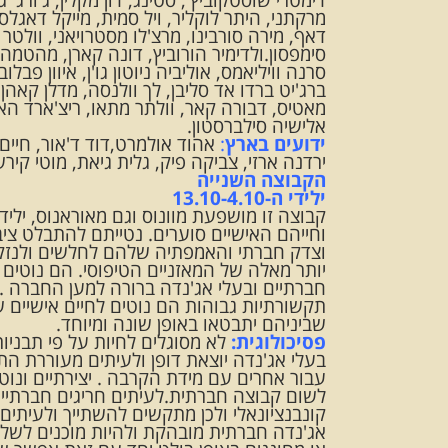
מרקתני, היתר לוקליר, ויל סמית, מייקל דאגלס,
דאף, מירה סורבינו, מרצ'לו מסטרויאני, וולטר 
סימפסון.ולדימיר הורוביץ, דונה קארן, מהטמה ג
סרנה וויליאמס, אוליביה ניוטון גו'ן, איוון פבלו
ברג'יט ברדו
אד סליבן, לך וולנסה, מדלן קאהן, ז
מאטיס, דבורה קאר, וולתר מתאו, ריצ'ארד האריס,
אלישיה סילברסטון.
ידועים בארץ
:
אהוד אולמרט,דוד ד'אור, חיים צ
ירדנה ארזי, צביקה פיק, גלית גיאת, מוטי קירש
הקבוצה השנייה
ילידי ה-13.10-4.10
קבוצה זו מושפעת מוונוס וגם מאוראנוס, ילי
וחייהם האישיים סוערים. נטייתם להתבלט ציבו
וצדק חברתי והאמפתיה שלהם לחלשים ולנזקקי
יותר מאלה של המאזניים הטיפוסי. הם נוטים ל
חברתיים ובעלי אג'נדה ברורה למען החברה . 
תקשורתיות גבוהות הם נוטים לחיים אישיים ש
שביניהם יתבטאו באופן שונה ומיוחד.
פסיכולוגית:
לא מסוגלים לחיות על פי תבניו
בעלי אג'נדה יוצאת דופן ולעיתים מעוררת הת
עבור אחרים עם מידת הקרבה . יצירתיים ונוט
לשום קבוצה חברתית.לעיתים חריגים חברתיים 
קונבנציונאלי ולכן מתקשים להשתייך ולעיתים
אג'נדה חברתית מובהקת ולהיות מוכנים לשל