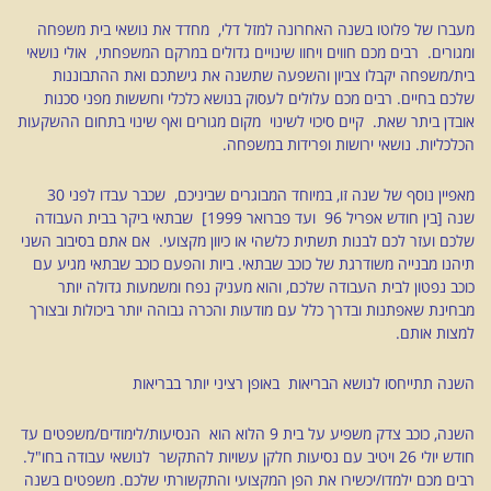
מעברו של פלוטו בשנה האחרונה למזל דלי, מחדד את נושאי בית משפחה
ומגורים. רבים מכם חווים ויחוו שינויים גדולים במרקם המשפחתי, אולי נושאי
בית/משפחה יקבלו צביון והשפעה שתשנה את גישתכם ואת ההתבוננות
שלכם בחיים. רבים מכם עלולים לעסוק בנושא כלכלי וחששות מפני סכנות
אובדן ביתר שאת. קיים סיכוי לשינוי מקום מגורים ואף שינוי בתחום ההשקעות
הכלכליות. נושאי ירושות ופרידות במשפחה.
מאפיין נוסף של שנה זו, במיוחד המבוגרים שביניכם, שכבר עבדו לפני 30
שנה [בין חודש אפריל 96 ועד פברואר 1999] שבתאי ביקר בבית העבודה
שלכם ועזר לכם לבנות תשתית כלשהי או כיוון מקצועי. אם אתם בסיבוב השני
תיהנו מבנייה משודרגת של כוכב שבתאי. ביות והפעם כוכב שבתאי מגיע עם
כוכב נפטון לבית העבודה שלכם, והוא מעניק נפח ומשמעות גדולה יותר
מבחינת שאפתנות ובדרך כלל עם מודעות והכרה גבוהה יותר ביכולות ובצורך
למצות אותם.
השנה תתייחסו לנושא הבריאות באופן רציני יותר בבריאות
השנה, כוכב צדק משפיע על בית 9 הלוא הוא הנסיעות/לימודים/משפטים עד
חודש יולי 26 ויטיב עם נסיעות חלקן עשויות להתקשר לנושאי עבודה בחו"ל.
רבים מכם ילמדו/יכשירו את הפן המקצועי והתקשורתי שלכם. משפטים בשנה