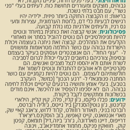
מראה חיצוני
:
בעלי פנים חדות, עיניים נוקבות, לא
גבוהים, מוצקים ומעוררים תחושת כוח. לעיתים בעלי "פני
נשר", עם מבט בלתי נשכח.
בריאות: זו הקבוצה החזקה ביותר פיזית. ילידיה יהיו
רגישים לבעיות כלי דם, בלוטת הערמונית, עצירות ומעי
גס רגיז, ולעיתים אלרגיות כמו נזלת קבועה.
פסיכולוגית
:
אנשי קבוצה זאת כוחנית במיוחד ונוטים
להיות מניפולטיביים הם נוטים להוביל בסתר או מאחורי
הקלעים את המהלכים. קבוצה זאת ניחנה בעוצמה ויכולת
הישרדות גבוהה עם כושר החלמה מטראומות ומושווים
ל- "עוף החול". הם אגוצנטרים ועסוקים בעיקר בעצמם
ובסיפוק צורכיהם נחשבים לבעלי יכולת לגרום לסביבה
לשרת אותם ולא יהססו לנצל מצבים ואנשים. הם
סקרטיביים ולא אוהבים להתגלות ונוטים לשמור את
חולשותיהם לעצמם. הם נוטים להיות נקמניים עם כושר
המתנה פנומנאלי ל- "רגע הנכון" [כמשל, העקרב
בטבע]. בעלי אומץ ותושיה ברגעים קריטיים ויכולת לחימה
גבוהה. הם לא יסכימו להפסיד או להיכשל. אינם מודים
בכשלונות ומתקשים לקבל ביקורת.
ידועים:
פבלו פיקסו, ג'ון קליז, פלה, קוין קליין, הילארי
קלינטון, ג'ון גוטי[הסנדק] ביל גייטס, ג'וליה רוברטס,
רוברטו בניני, תאודור רוזוולט, קלוד ללוש, צ'אנג קאיי שק,
מארי אנטואנט, קייט קאפשו, בוב הוסקינס.ריצ'ארד
דרייפוס, דייגו מארדונה, ג'ורג' ביזה,דילן תומאס, קפטן
קוק, חוואקין פניקס, מחמוד אחמדינאג'ב, וינונה