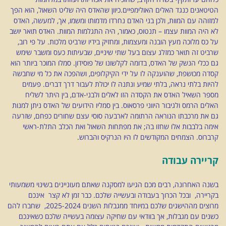
הטיטאנים כנגד האלים האולימפיים.כיוון שהאדס היה שליט השאול, הוא הפך
למזוהה עם המוות, ולכן בני האדם נחרדו מדמותו ומשמו, אך, למעשה, האדס
לא היה המוות עצמו – תנטוס, כאמור, היה התגלמות המוות. האדס תואר יושב
על כס מלוכה מעץ הובנה ומעצמות, ומחזיק בידיו שרביט מלכות. על פי רוב,
שרביט זה תואר כמזלג עצום בעל שתי שיניים, שבעיתות כעס ומשבר שימש
גם ככלי הנשק של האדס, בדומה לקלשונו של פוסידון. סמלו המוכר ביותר הוא
קסדה מכושפת, שהוענקה לו על ידי הקיקלופים, ושהפכה את כל מי שחבשהּ
להיות בלתי נראה, בלתי שמיע ונתנה לו יכולת לעבור דרך דברים. פעמים
מספר השאיל האדס את הקסדה הזו לאלים ולבני-אדם, בין היתר לשליח
האלים הרמס ולגיבור היווני פרסאוס. בין סמליו הידועים של האדס ניתן למנות
גם את מרכבתו הנוראה הרתומה לארבעה סוסי עצם שחורים כפחם, שזרעה
אימה בלבבות אלו שחזו בה; את מפתחות השאול ואת הכלב התלת-ראשי
קרברוס. הצמחים המקודשים לו היו הנרקיס והברוש
.
קריירה עבודה
בשנה האחרונה, רבים מכם הגיעו למסקנה שאתם מעוניינים בשינוי משמעותי
בקריירה, ובכל הכרוך בעבודה ובעשייה שלכם. כבר זמן לא קצר אינכם
מרוצים מההישגים שלכם במיוחד ממגבלות השנים 2025-2024, שחברו להם
כשנים עם מגבלות, אך בוודאי עם שחיקה עצומה בעשייה שלכם כשאינכם