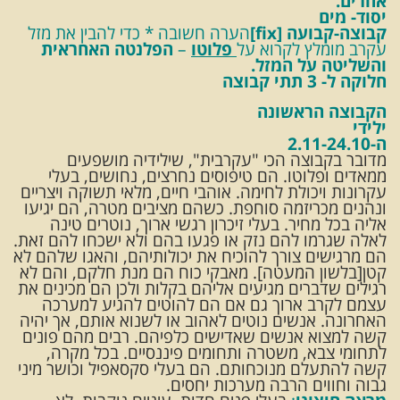
אחרים.
יסוד- מים
קבוצה-
קבועה [fix]
הערה חשובה * כדי להבין את מזל
עקרב מומלץ לקרוא על
פלוטו
–
הפלנטה האחראית
והשליטה על המזל.
חלוקה ל- 3 תתי קבוצה
הקבוצה הראשונה
ילידי
ה-2.11-24.10
מדובר בקבוצה הכי "עקרבית", שילידיה מושפעים
ממאדים ופלוטו. הם טיפוסים נחרצים, נחושים, בעלי
עקרונות ויכולת לחימה. אוהבי חיים, מלאי תשוקה ויצריים
ונהנים מכריזמה סוחפת. כשהם מציבים מטרה, הם יגיעו
אליה בכל מחיר. בעלי זיכרון רגשי ארוך, נוטרים טינה
לאלה שגרמו להם נזק או פגעו בהם ולא ישכחו להם זאת.
הם מרגישים צורך להוכיח את יכולותיהם, והאגו שלהם לא
קטן[בלשון המעטה]. מאבקי כוח הם מנת חלקם, והם לא
רגילים שדברים מגיעים אליהם בקלות ולכן הם מכינים את
עצמם לקרב ארוך גם אם הם להוטים להגיע למערכה
האחרונה. אנשים נוטים לאהוב או לשנוא אותם, אך יהיה
קשה למצוא אנשים שאדישים כלפיהם. רבים מהם פונים
לתחומי צבא, משטרה ותחומים פיננסיים. בכל מקרה,
קשה להתעלם מנוכחותם. הם בעלי סקסאפיל וכושר מיני
גבוה וחווים הרבה מערכות יחסים.