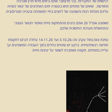
רגישויות של התקררות. כבר מדצמבר אתם נראים מלאי מרץ ואנרגיה
מחודשת. שיאים של מתחים תחוו בעשרה ימים האחרונים של ינואר כשיהיו
עליכם מטלות רבות והשפעה של לחצים בחיי המשפחה ובענייני מגורים/בית.
מאמצע אפריל 26 אתם נהנים מהתחזקות פיזית ושיפור הכושר הגופני
והתחשלות מערכת החיסונית שלכם.
נסיגת ונוס במזל עקרב מה-3.10.26 ועד 14.11.26 עלולה לגרום לתקופת
חולשה רגשית/פיזית. ברקע יש שינויים גדולים בתוך העבודה המשפיעים עך
עלייה במתחים. תקופה מאתגרת לשמור על יציבות פיזית.