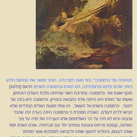
חטיפתה של פרספונה"; ציור מאת רמברנדט. הציור מתאר את המיתוס הידוע
ביותר אודות פלוטו ופרוסרפינה, הם האדס ופרספונה היווניים
הדאס [פלוטו]
חוטף ואונס את פרספונה- מחריבת האור שהייתה מלכת העולם התחתון
ואשתו של האדס היא הייתה אלת התבואה והפריון. פרספונה היא בתה של
דמטר. פרספונה והאדס אל השאול, היו אחד מזוגות האלים הבודדים שלא
הביאו ילדים לעולם. האגדה מספרת כי פרספונה היתה נערה יפה שהכל
אהבוה והיא לא חיה על הר האולימפוס אלא העבירה את ימיה על פני
האדמה, קוטפת פרחים ונוטעת צמחים יחד עם חברותיה. אולם האדס חמד
אותה לעצמו, והחליט לחטוף אותה ולהביאה לממלכתו אשר מתחת