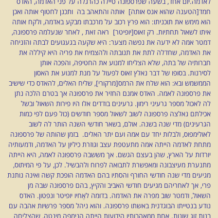
לאדמה.יום אחד, בשעה שפרספונה טיילה כהרגלה על פני האדמה, האדס
חמד[הטענה שהוא אנס אותה] אותה והתאהב בה ותכנן לחטוף אותה ואכן
הוא מימש את תוכניתו: הוא פרץ רכוב על מרכבתו מבקע באדמה, ולקח אותה
איתו לשאול תחתיות. רק זאוס[יופיטר] ראה זאת , לאחר שנעלמה פרספונה,
דמטר אמה לא ידעה את נפשה מצער: היא שקעה בגעגועים לבתה והזניחה
את האדמה, שחדלה לתת את תנובתה ולהצמיח את פריה היא קיללה את
חברותיה של בתה, שלא הצליחו למנוע את החטיפה, והפכה אותן
לסירנות. בסופו של דבר נאלץ זאוס לפעול על מנת למנוע את האסון
הממשמש ובא: הוא שלח את הרמס[מרקורי], שליח האלים, להאדס כדי שישיב
את פרספונה לאמה. האדס אמנם החזיר את פרספונה אך בטרם הלכה נתן
לה לאכול מספר גרעיני רימון. גרעינים בודדים אלו היו פירות השאול ובשל
אכילתם נאלצה פרספונה לשוב לשאול מספר חודשים (כול פעם לפי כמות
הגרעינים) מדי שנה בשנה. אולם, בשאר חודשי השנה הותר לה לשוב
לאולימפוס, ולבלות יחד עם אמה ועם יתר האלים. בזמן שהותה של פרספונה
מתחת לאדמה הייתה אמה מתעטפת עצב וגוזרת כיליון על האדמה, ודמעותיה
יורדות על הארץ, שהן בעצם הגשם. אך מששבה פרספונה לאמה, היא הייתה
מתנערת מעיצבונה ומאפשרת לתבואה לפרוח ולהבשיל. לכן, על פי המיתוס,
מגיעים מדי שנה חודשי החורף והסתיו בהם האדמה הופכת קשה ואינה נותנת
פרי, אך לאחריהם מגיעים חודשי האביב והקיץ, בהם פרספונה שבה מן
השאול, ודמטר שוב מפרה את האדמה. בדומה לאֶחיו יופיטר ונפטון. האדס
נודע בנטייתו הבוגדנית באשתו פרספונה. והוא ניהל מספר פרשיות אהבה עם
בנות זוג שונות. אחת ממאהבותיו הידועות הייתה הנימפה מינטה, שהצליחה