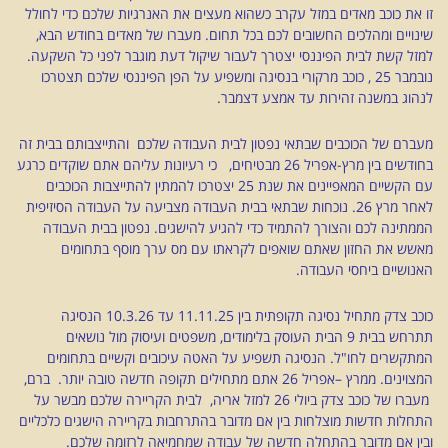
זו את כוכב מאדים במזל עקרב כשהוא מעצים את האנרגיות שלכם כדי לחולל
שינויים ומהלכים החשובים לכם בכל תחום. מעברו של מאדים בחודש הבא,
למזל קשת לבית הפיננסי יצטרך לעבור שיקול דעת מוגבר לפני כל השקעה.
נובמבר 25 , כוכב מרקורי בנסיגה ומשפיע על הפן הפיננסי שלכם תצטרכו
לנהוג במשנה זהירות עד אמצע דצמבר.
מעברם של הכוכבים שבתאי נפטון לבית העבודה שלכם והתייצבותם בבית זה
בחודשים בין מרץ-אפריל 26 מבטיחים, כי רעיונות עליהם אתם שוקדים כרגע
עם הקשיים המאפיינים את שנת 25 יצטרכו להמתין להתייצבות הכוכבים
לאחר מרץ 26. נוכחות שבתאי בבית העבודה מצביעה על העבודה הסיזיפית
הממתינה לכם והצורך להתמיד כדי להגיע להישגים. נפטון בבית העבודה
מאשש את החזון שאתם שואפים לקראתו עם מס ערך מוסף בתחומים
האנושיים ביחסי העבודה.
כוכב צדק מתחיל נסיגה תקופתית בין 11.11.25 עד 10.3.26 הנסיגה
תתרחש בבית 9 הבית העוסק בלימודים, משפטים ועיסוק מול נושאים
המתקשרים לחו"ל. הנסיגה תשפיע על האטה עיכובים וקשיים בתחומים
המצוינים. ממרץ –אפריל 26 אתם מתחילים תקופה חדשה טובה יותר. ברם,
מעברו של כוכב צדק ביולי 26 למזל אריה, לבית הקריירה שלכם מבשר על
התחלות חדשות מוצלחות בין אם מדובר בהתרחבות בקריירה הישגים כלכליים
ובין אם מדובר בהתחלה חדשה של עבודה שמחמיאה לרזומה שלכם.