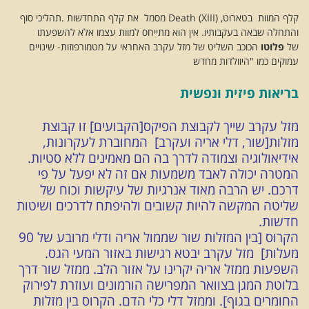
קלף המוות בטארוט, Death (XIII) מסמל את קלף התחדשות .תהליכי סוף
והתחלה שבאה בעקבותיו. אין הוא מתייחס למוות עצמו אלא להשפעתו
של
פלוטו
הכוכב השליט של מזל עקרב האחראי על מטמורפוזות- שינויים
עמוקים כמו "היוולדות מחדש
בריאות פיזית ונפשית
מזל עקרב שייך לקבוצת הפיקס[הקבועים] זו קבוצת
מזלות[שור, דלי אריה ועקרב] המחוברת לעקרונות,
אידיאולוגיה וצמודה לדרך בה הם מאמינים ללא סטיות.
המטרה יכולה לאבד משמעות אם זה לא יפעל על פי
דרכם. יש הרבה מאוד אנרגיות של עיקשות וכוח של
שליטה המקשה להיות קשובים ולהיפתח לדרכים ושיטות
חדשות.
הקרוס [בין המזלות שור שממול אריה ודלי מרובע של 90
מעלות] מזל עקרב יבטא רגישות באזור המעי הגס.
השפעות ממזל אריה יקרינו על אזור הלב. ממזל שור דרך
בלוטת המגן בצוואר המפרישה הורמונים ועוזרת לפירוק
החומרים בגוף]. וממזל דלי כלי הדם. הקרוס בין מזלות