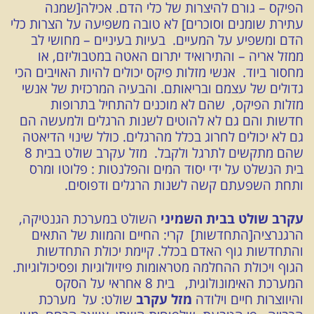
הפיקס – גורם להיצרות של כלי הדם. אכילה[שמנה
עתירת שומנים וסוכרים] לא טובה משפיעה על הצרות כלי
הדם ומשפיע על המעיים. בעיות בעיניים – מחושי לב
ממזל אריה – והתירואיד יתרום האטה במטבוליזם, או
מחסור ביוד. אנשי מזלות פיקס יכולים להיות האויבים הכי
גדולים של עצמם ובריאותם. והבעיה המרכזית של אנשי
מזלות הפיקס, שהם לא מוכנים להתחיל בתרופות
חדשות והם גם לא להוטים לשנות הרגלים ולמעשה הם
גם לא יכולים לחרוג בכלל מהרגלים. כולל שינוי הדיאטה
שהם מתקשים לתרגל ולקבל. מזל עקרב שולט בבית 8
בית הנשלט על ידי יסוד המים והפלנטות : פלוטו ומרס
ותחת השפעתם קשה לשנות הרגלים ודפוסים.
עקרב שולט בבית השמיני
השולט במערכת הגנטיקה,
הרגנרציה[התחדשות] קרי: החיים והמוות של התאים
והתחדשות גוף האדם בכלל. קיימת יכולת התחדשות
הגוף ויכולת ההחלמה מטראומות פיזיולוגיות ופסיכולוגיות.
המערכת האימונולוגית, בית 8 אחראי על הסקס
והיווצרות חיים וילודה
מזל עקרב
שולט: על מערכת