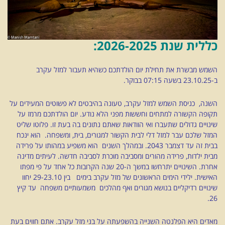
כללית שנת 2026-2025:
השמש מבשרת את תחילת יום הולדתכם כשהיא תעבור למזל עקרב
ב-23.10.25 בשעה 07:15 בבוקר.
השנה, כניסת השמש למזל עקרב, טעונה בהיבטים לא פשוטים המעידים על
תקופה הקשורה למתחים וחששות מפני הלא נודע. יום הולדתכם מרמז על
שינויים גדולים שתעברו ואי הוודאות שאתם נתונים בה בעת זו. פלוטו שליט
המזל שלכם עבר למזל דלי לבית הקשור למגורים, בית, ומשפחה. הוא ינכח
בבית זה עד דצמבר 2043. ובמהלך השנים הוא משפיע במהותו על פרידה
מבית ילדות, פרידה מהורים ומסביבה מוכרת לסביבה חדשה. לעיתים מדינה
אחרת. השינויים יתרחשו במשך ה-20 שנה הקרובות כל אחד על פי מפתו
האישית. ילידי הימים הראשונים של מזל עקרב בימים בין 29-23.10 יחוו
שינויים רדיקליים בנושא מגורים ואף מהלכים משמעותיים משפחה עד קיץ
26.
מאדים היא הפלנטה השנייה בהשפעתה על בני מזל עקרב. אתם חווים בעת