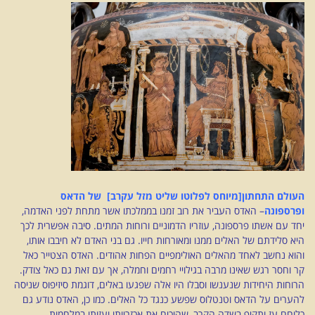
העולם התחתון[מיוחס לפלוטו שליט מזל עקרב] של הדאס
ופרספונה
– האדס העביר את רוב זמנו בממלכתו אשר מתחת לפני האדמה,
יחד עם אשתו פרספונה, עוזריו הדמוניים ורוחות המתים. סיבה אפשרית לכך
היא סלידתם של האלים ממנו ומאורחות חייו. גם בני האדם לא חיבבו אותו,
והוא נחשב לאחד מהאלים האולימפיים הפחות אהודים. האדס הצטייר כאל
קר וחסר רגש שאינו מרבה בגילויי רחמים וחמלה, אך עם זאת גם כאל צודק.
הרוחות היחידות שנענשו וסבלו היו אלה שפגעו באלים, דוגמת סיזיפוס שניסה
להערים על הדאס וטנטלוס שפשע כנגד כל האלים. כמו כן, האדס נודע גם
כלוחם עז ותקיף בשדה הקרב, שהוכיח את אכזריותו ועזותו במלחמות