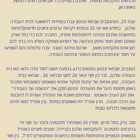
מרגישים התקדמות ממשית. ואינכם בטוחים כלל אם אתם רוצים להמשיך
באותו כיוון.
שנת 25. כשהכוכבים שבתאי ונפטון עברו בצמידות לראשונה לבית העבודה
שלכם, בחודש מאי-יוני 25 ונפתחו לקראת ערוצים וכיוונים חדשים[לפחות
במחשבות שלכם] וכמיהה להתפתחות אחרת, התבהר לכם בלי כחל ושרק
שאתם חווים חוסר סיפוק והרגשה של דשדוש ושחיקה כשלא היה ברור לכם
לאן אתם מתקדמים משם. אורנוס ופלוטו השנה עברו טלטלות והם השפיעו
על חוסר יציבותכם בתחום החומרי ובתחום העבודה.
הכוכבים, שבתאי ונפטון נמצאים כרגע בנסיגה וישובו למזל טלה הלוא הוא בית
העבודה שלכם, כבר בין סוף ינואר 26 לסוף פברואר 26 . שבתאי בבית
העבודה, נותן איכויות של יציבות תפקיד אחראי ושאפתני כששבתאי מתנהל
באופן סיסטמי מיעל את המערכת ונפטון מזקק את "הנשמה של העבודה"
ואת הפן הערכי והאנושי. צמידותם מאזנת את התהליך ועוזרת לו להיבנות
עם הרבה תבונה. מרץ אפריל יהיו מאומצים במיוחד. ובין אפריל למאי תיהנו
מתוצאות כלכליות טובות
כוכב צדק במזל סרטן ממרץ 26 משתחרר מהנסיגה ודוהר עד סוף יולי
בהיבטים המטיבים להתקדמות שלכם בקריירה. מפנים חיוביים באפריל
בנושאים הכספיים והתפתחות משמחת בהישגים המתקשרים לחו"ל. בין מאי