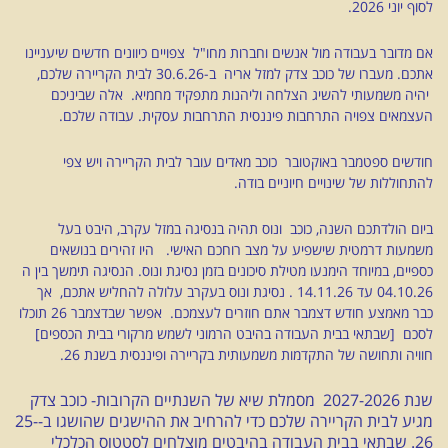
לסוף יוני 2026.
אם מדובר בעבודה מול אנשים וחברות מחו"ל צפויים כיוונים חדשים שיעניינו
אתכם. מעברו של כוכב צדק למזל אריה ב-30.6.26 לבית הקריירה שלכם,
יהיה משמעותי להשיג הצלחה וליהנות מתפקיד מחמיא. אלה שביניכם
העצמאים צפויה התרחבות פיננסית התרחבות עסקית.
עבודה שלכם.
חודשים ספטמבר באוקטובר כוכב מאדים עובר לבית הקריירה ויש צפי
להתחוללות של שינויים חיוניים בודה.
ביום הולדתכם השנה, כוכב ונוס תהיה בנסיגה במזל עקרב, היבט בעל
משמעות דרמטית שישפיע על מצב רוחכם האישי. היו זהירים בנושאים
כספיים, במיוחד הימנעו מטילת סיכונים בזמן נסיגת ונוס. הנסיגה תימשך בין ה
04.10.26 עד 14.11.26 . נסיגת ונוס בעקרב עלולה להחליש אתכם, אך
כבר מאמצע חודש דצמבר אתם חוזרים לעצמכם. אפשר שבדצמבר 26 תוכלו
לסכם [שבתאי בבית העבודה בהיבט הרמוני לשמש מרקורי בבית הכספים]
חוויה ותחושה של התקדמות משמעותית בקריירה ופיננסית בשנת 26.
שנת 2027-2026 מסמלת שיא של השנתיים הקרובות- כוכב צדק
מגיע לבית הקריירה שלכם כדי להרחיב את ההישגים שהושגו ב-25-
26. שבתאי בבית העבודה בהיבטים מוצלחים לסטטוס הכלכלי