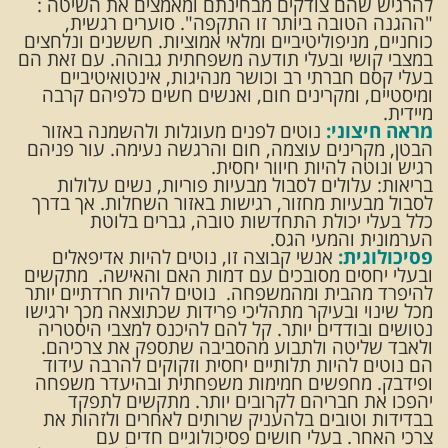
להרגיש שהם צודקים מבחינתם ומאמצים את השיטה :
"ההגנה הטובה ביותר זו התקפה". סוערים רגשית,
כוחניים, מניפוליטיביים ומלאי אמוציות. חששנים ונלחצים
במצבי קושי ובעלי תודעה משפחתית גבוהה. עם זאת הם
בעלי קסם חברתי רב וכושר מנהיגות, אינטואיטיביים
ומיסטיים, ומקרינים חום, ואנשים חשים כלפיהם קרבה
מיידית.
מראה חיצוני:
נוטים לפנים מעוגלות ולהשמנה באזור
הבטן, מקרינים עוצמה, חום והרגשה נעימה. עור פניהם
רגיש ונוטה להיות חיוור יחסית.
בריאות: עלולים לסבול מבעיות פוריות, נשים עלולות
לסבול מבעיות מחזור, רגישות באזור השחלות. אך בדרך
כלל בעלי יכולת התחדשות טובה, גברים בלוטת
הערמונית והמעי הגס.
פסיכולוגית:
אנשי קבוצה זו, נוטים להיות אדיפאלים
ובעלי יחסים מסובכים עם דמות האם והאישה. מתקשים
להיפרד מהבית ומהמשפחה. נוטים להיות חרדתיים יותר
מכל שינוי ובעיקר מתהליכי פרידות שכתוצאה מכך ירגישו
נטושים ובודדים יותר. קל להם להיכנס למצבי היסטריה
ולאבד שליטה ולתבוע מהסביבה שתספק את צרכיהם.
הם נוטים להיות תלותיים יחסית וזקוקים להרבה עידוד
ופידבק. מחפשים חמימות משפחתית ובהיעדר משפחה
יהפכו את חבריהם לקרובים יותר. מתקשים לתפקד
בבדידות וטובים בלהעניק שרותים לאחרים ולזהות את
צרכי האחר. בעלי חושים פסיכולוגיים חדים עם