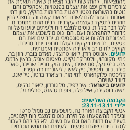
מהמציאות. להתקשות לקבל מציאות שאינה תואמת את
צורכיהם ולכן יפצו את עצמם בפנטזיות, אסקפיזם והם
נוטים בהשראת נפטון לשגות בחלומות בהקיץ, כיוון דתי
ואמנותי העוזר להם לשרוד מציאות קשה ורק במצבי לחץ
חוזרים לתפקד בעוצמה עקרבית. רבים מהם מתמכרים
לכל דבר בקלות. נוטים למצבי רוח ולעיתים ינועו משלווה
מדומה להתפרצות זעם. הם נוטים לשכנע את עצמם
באמונתם ולהיות אוטוסוגסטיביים. יחד עם זאת הם
פגיעים, רגישים וזקוקים לעולם מרופד יותר סביבם.
זקוקים לחום רב ולאווירה אסתטית ואמנותית.
ידועים
:
אוגוסט רודן, ליאון טרוצקי, מאדם בוברי, רוזן בר,
מתיו מקונהוי, וולטר קרונקייט, טאטום אוניל, בראין אדמס,
ארט גרפונקל, סם שפרד, איתן הוק, מרייה שרייבר, סאלי
פילד, ג'וני מיטשל, ניק לאשיי. ליאונרדו דה קפריו,
קליסטה פלוקהארט, דמי מור, ריצ'ארד ברטון, ניל יאנג,
דיוויד שווימר.
ידועים בישראל
: יאיר לפיד, טל גורדון, ליאור נרקיס,
מאיה בוסקילה, אייל פלד, צופית גראנט, סבלימינל.
הקבוצה השלישית:
ילידי 23.11-13.11:
אנשי הקבוצה האחרונה, מושפעים גם ממזל סרטן
ובעיקר מהשפעתו של הירח. נוטים למצבי רוח קיצוניים,
בעיות עם דמות האם וגם עם נשים. לא קל להם לעבור
לסדר היום כשהם נפגעים. לעיתים הם ממש מוכרחים