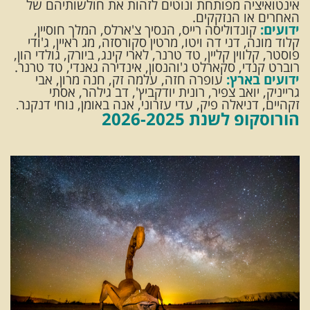
אינטואיציה מפותחת ונוטים לזהות את חולשותיהם של
האחרים או הנזקקים.
ידועים:
קונדוליסה רייס, הנסיך צ'ארלס, המלך חוסיין,
קלוד מונה, דני דה ויטו, מרטין סקורסזה, מג ראיין, ג'ודי
פוסטר, קלווין קליין, טד טרנר, לארי קינג, ביורק, גולדי הון,
רוברט קנדי, סקארלט ג'והנסון, אינדירה גאנדי, טד טרנר.
ידועים בארץ:
עופרה חזה, עלמה זק, חנה מרון, אבי
גרייניק, יואב צפיר, רונית יודקביץ', דב גילהר, אסתי
זקהיים, דניאלה פיק, עדי עזרוני, אנה באומן, נוחי דנקנר
.
הורוסקופ לשנת 2026-2025