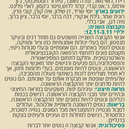
ריידר,לואי מאל, עזרה פאונד, פיודור דוסטויבסקי, ג'ון
אדמס, ג'.אפ.קנדי, קלוד ללוש,פיטר ג'קסון, לארי פלינט.
ידועים בארץ
:
יוסי שריד, דן שילון, איה קורן, קובי פרץ,
רונית שחר, גילת אנקורי, דנה ברגר, יוסי גרבר, ציון ברוך,
מיה דגן, אבי בללי.
הקבוצה השניה:
ילידי 12.11-3.11:
אנשי הקבוצה השנייה מושפעים גם ממזל דגים ובעיקר
מנפטון. הם בעלי יכולות אומנותיות כמו ציור ומוזיקה,
ונוטים לטפל באחרים. הם אמפתיים ובעלי סגולות ריפוי,
מקצתם פונים לתחומי הרפואה הקונבנציונאלית
והאלטרנטיבית. וחלקם לתחום הפסיכיאטריה
והפסיכולוגיה.הם פגיעים ורגישים יותר מאנשי הקבוצה
הראשונה, ונוטים להיות מופנמים. בעלי חלומות וחזון, אך
לא תמיד מצליחים לזכות בשיתוף פעולה מהסביבה,
שלעיתים שופטת או מבקרת אותם על שונותם. הם נוטים
להיות סלחנים יותר מהקבוצה הראשונה.
מראה חיצוני
:
עיניהם יפות, משקיעים במראה החיצוני
ובהירים יותר מבני הקבוצה הראשונה. רגישים בכפות
רגליהם ונוטים להיות נמוכים יותר מהקבוצה הראשונה.
בריאות:
נוטים להשמנה ולשתיית אלכוהול, ועלולים
לסבול מנטייה להתמכרויות מכל הסוגים. נטייה לסוכרת,
כולסטרול, רגישים למחלות דם ועיניים ולעיתים בצקות
ברגליים.
פסיכולוגית
:
אנשי קבוצה זו נוטים יותר לברוח