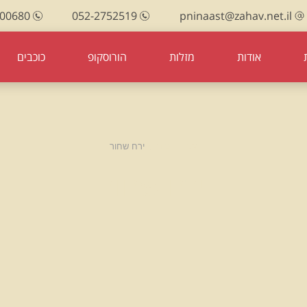
100680
052-2752519
pninaast@zahav.net.il
אודות
מזלות
הורוסקופ
כוכבים
עמוד הבית
ירח שחור
ירח שחור