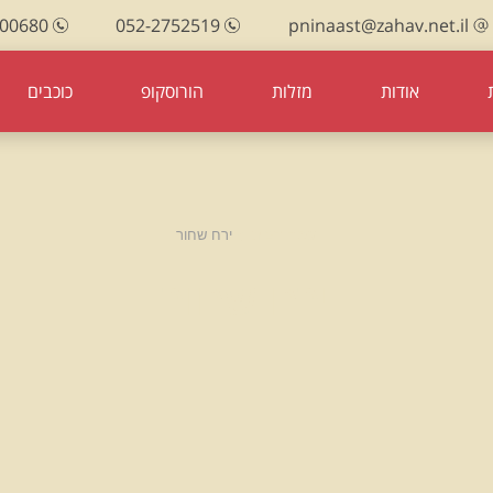
100680
052-2752519
pninaast@zahav.net.il
אודות
מזלות
הורוסקופ
כוכבים
עמוד הבית
ירח שחור
ירח שחור