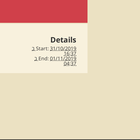
Details
Start:
31/10/2019 ב
16:37
End:
01/11/2019 ב
04:37