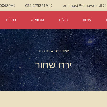
100680
052-2752519
pninaast@zahav.net.il
אודות
מזלות
הורוסקופ
כוכבים
עמוד הבית
ירח שחור
ירח שחור