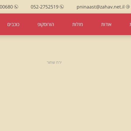
100680
052-2752519
pninaast@zahav.net.il
אודות
מזלות
הורוסקופ
כוכבים
עמוד הבית
ירח שחור
ירח שחור