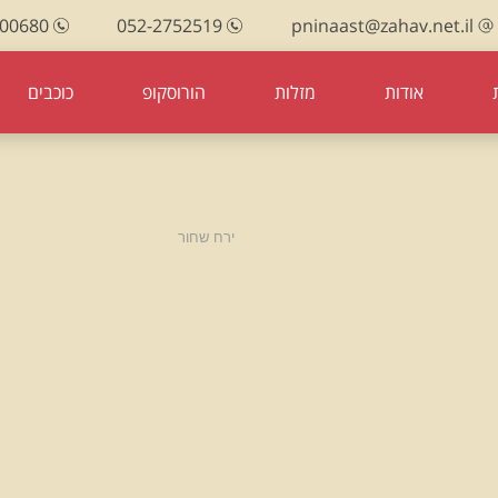
100680
052-2752519
pninaast@zahav.net.il
אודות
מזלות
הורוסקופ
כוכבים
עמוד הבית
ירח שחור
ירח שחור