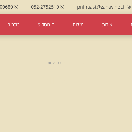
100680
052-2752519
pninaast@zahav.net.il
אודות
מזלות
הורוסקופ
כוכבים
עמוד הבית
ירח שחור
ירח שחור