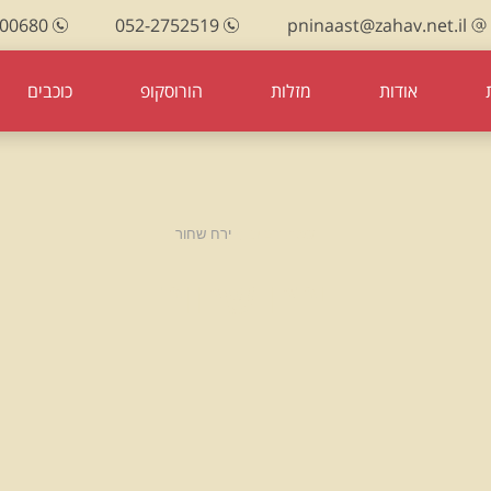
100680
052-2752519
pninaast@zahav.net.il
אודות
מזלות
הורוסקופ
כוכבים
עמוד הבית
ירח שחור
ירח שחור