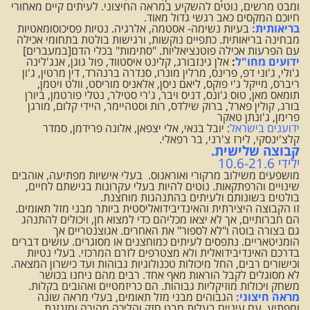
ומבט מרשים, נוטים להשקיע במראה החיצוני. לעיתים קיים מאחורי
חיוכם המקסים כאב רגשי גדול מאוד.
בריאותית:
בעיות נשימה- אסטמה, אלרגיה. נטיות פסיכוסומאטיות
מבחינה בריאותית. כתפיים נוקשות, ורגישות בולטת בתחומי אכילה
עם הפרעות אכילה פוטנציאליות. "סתימות" בכלי הדם[במעברים]
ידועים מחו"ל
:
אלן גינזבורג, קלינט איסטווד, פול גוגן, אנג'לינה
ג'ולי, ג'וני דפ, פרינס, מרלין מונרו, סנדרה ברנהרד, דין מרטין, ג'ון
ריברס, מייקל ג'י פוקס, ליאם ניסן, אלאניס מוריסט, וולט ויטמן,
תומאס מאן, טוס ג'ונס, דניס ויבר, ג'רי סטילר, נטלי פורטמן, ביורן
בורג, קולין פארל, ברוק שילדס, רות וסטהיימר, היידי קלום, מורגן
פרימן, ג'ונתן טאקר
ידוענים בישראל
: יובל בנאי, אלי יצפאן, אלונה פרידמן, סמדר
קלצ'ינסקי, לירז צ'רני, בר רפאלי.
קבוצה שלישית.
ילידי
10.6-21.6
מושפעים משילוב מרקורי ואוראנוס. בעלי אישיות מפתיעה, אוהבים
שינויים והרפתקאות. נוטים להיות בעלי עקרונות בגישתם לחיים,
בולטים בשונותם ולעיתים בהתנהגות מוחצנת.
זו הקבוצה היצירתית והאינדיבידואליסטית ביותר מבני מזל תאומים.
הם חברותיים, אך לא יצאו מכליהם כדי למצוא חן, ויכולים להתנהג
גם בצורה בוטה ו"לא לספור" את האחרים. אגוצנטריים אך
הומניטאריים. נתפסים לעיתים כמוחצנים או מסוגרים. עושים דברים
בדרכם האינדיבידואלית ולא מצטרפים לזרם המרכזי. בעלי נטיות
וכישורים רבים, החל מיכולות טכנולוגיות גבוהות ועד כישרון המצאה.
לא מסוגלים לקבל הוראות מאף אחד. רבים מהם ניחנו בכושר
משחק ויכולות מוזיקליות גבוהות. הם כריזמטיים ואהובים בקלות.
מראה חיצוני:
הגבוהים מבני מזל תאומים, בעלי מראה שונה
ומפתיע, עם עיניים בעלות מבט חזק והליכה מהירה ומזגזגת.