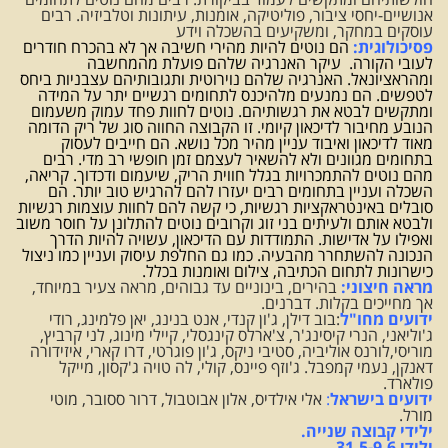
אנושיים-יחסי ציבור, פוליטיקה, אומנות, עיתונות וטלביזיה. רבים
עוסקים במחקר, ומשקיעים בהשכלה וידע
פסיכולוגית:
הם נוטים להיות מהירי חשיבה אך לא בהכרח חודרים
לעובי הקורה. עיקר האנרגיה שלהם פועלת מהמחשבה
ומהראציונאל. האנרגיה שלהם נוירוטית ותגובותיהם עצבניות ביחס
לטפשים. הם נמנעים מלהיכנס לתחומים רגשיים יתר על המידה
ומתקשים לבטא את רגשותיהם. נוטים לחוות פחד עמוק משעמום
הנובע מחיבור לדיכאון קיומי. זו הקבוצה החווה סוג של ריק הדומה
מאוד לדיכאון ואיבוד עניין מהיר מכל נושא. הם חייבים לעסוק
בתחומים מגוונים ולא להשאיר לעצמם זמן חופשי רב מדי. רבים
מהם נוטים להתמכרויות בגלל חווית הריק, שיעמום ודכדוך. קריאה,
השכלה ועניין בתחומים רבים יעזרו להם להרגיש טוב יותר. הם
סובלים באינטראקציות רגשיות, כי קשה להם לחוות עוצמות רגשיות
ולבטא אותם ולעיתים בני זוג וקרובים נוטים להתלונן על חוסר משוב
ואפילו על אדישות. התמודדות עם הדיכאון, עשויה להיות הדרך
הנכונה להשתחרר מהבעיה. כמו גם החלפת עיסוק ועניין כמו ניצול
כישרונות לתחום הכתיבה, צילום ואומנות בכלל.
מראה חיצוני:
בהירים, בינוניים עד גבוהים, מראה צעיר במיוחד,
אך מחייכים בקלות. דברנים.
ידועים מחו"ל
:בוב דילן, ג'ון קנדי, אנט בנינג, יאן פלמינג, רודי
ג'וליאני, הנרי קיסינג'ר, צ'ארלס קינגסלי, קיילי מינוג, לני קרביץ,
מוריסי,לורנס אוליביה, סטיבי ניקס, ג'ון פוגרטי, דרו קארי, איזידורה
דאנקן, נעמי קמפבל. ג'וזף פיינס, קולי, לה טויה ג'קסון, מייקל
פולארד.
ידועים בישראל
:
אלי אילדיס, אלון אבוטבול, דרור ססובר, מוטי
מורל.
ילידי קבוצה שנייה.
ילידי 31.5-9.6