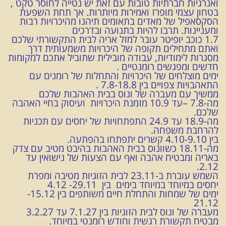
ואנרגיות חברתיות טובות עם זאת יש נטייה לחוסר טקט ,
בטחון עצמי מופרז ואמירות מיותרות. אך תחת השפעת
הסקסאפיל של מאדים בתאומים תיהנו מהיכרויות רבות
ומעניינות. תרבו להיות בתנועה ובדרכים
1.7 כוכב יופיטר עובר למזל אריה לבית התקשורתי שלכם
ואתם מתחילים תקופה של היכרויות משמעותית דרך
מסגרות לימודיות, עבודה מובילית שתוביל אתכם למקומות
חדשים ומפגשים רומנטיים .
ימים מוצלחים של היכרויות והתחלות של רומנים עם
התאהבויות צפויים בין 7.8-18.8 .
ממשיך עם מעברה של ונוס בבית האהבות שלכם
מה-7.8 –עד 10.9 מזמנת היכרויות ועיסוק בחיי האהבה
שלכם.
מה-18.9 עד 24.9 התפתחויות של יחסים עם תכניות
להרחבת משפחה.
בין 4.10-9.10 קשרים יתפתחו בהפתעה.
מה-18.11 כשוונוס בבית האהבות בהיבט מטיב עם צדק
באריה ומבטיח אהבה ואף עם הצעות של נישואין עד
2.12.
השמש עוברת ב-23.11 לבית הזוגיות מטיבה ומפרת
יחסים במיוחד במיוחד בימים בין 29.11- 4.12
ימים של שמחות והתחלת חיים משותפים בין 15.12-
21.12
מעברה של ונוס לבית הזוגיות בין 7.1.27 עד 3.2.27
מבטיח תקשורת רגשית וחודש רומנטי במיוחד.