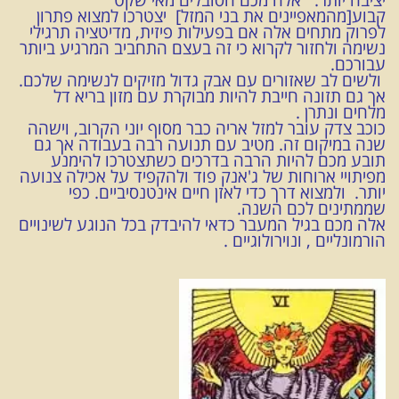
קבוע[מהמאפיינים את בני המזל] יצטרכו למצוא פתרון
לפרוק מתחים אלה אם בפעילות פיזית, מדיטציה תרגילי
נשימה ולחזור לקרוא כי זה בעצם התחביב המרגיע ביותר
עבורכם.
ולשים לב שאזורים עם אבק גדול מזיקים לנשימה שלכם.
אך גם תזונה חייבת להיות מבוקרת עם מזון בריא דל
מלחים ונתרן .
כוכב צדק עובר למזל אריה כבר מסוף יוני הקרוב, וישהה
שנה במיקום זה. מטיב עם תנועה רבה בעבודה אך גם
תובע מכם להיות הרבה בדרכים כשתצטרכו להימנע
מפיתויי ארוחות של ג'אנק פוד ולהקפיד על אכילה צנועה
יותר. ולמצוא דרך כדי לאזן חיים אינטנסיביים. כפי
שממתינים לכם השנה.
אלה מכם בגיל המעבר כדאי להיבדק בכל הנוגע לשינויים
הורמונליים , ונוירולוגיים .