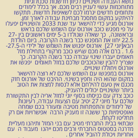
נושא העבודה ושינויים לכיוון חדשנות טכנולוגיות
מתוחכמות עשוי לעניין רבים מכם. אך בכלל לימודים
ותחומים חדשים יגרמו לכם לשאיפות חדשות. תתקשו
להיתקע במקום מתסכל מבחינת עבודה לאורך זמן.
אורנוס מגיע כדי להישאר עד שנת 2033 והשינויים יפעלו
על פי מפגש כוכב אורנוס עם השמש שלכם בראש
ובראשונה, כך שאלה שנולדו ב-5 ימים ראשונים בין 27-
22.5 יחוו את המפגש כבר בשנה הקרובה. ביום הולדת
הבא[יוני 27] אורנוס יפגוש את השמש של ילידי ה-27.5-
1.6 . ברם אלה מכם ש\יש כוכב מרקורי בתחילת מזל
תאומים יעברו שינוי עבודה כבר בשנה הקרובה. כך
שצריך להבין שהכוכבים שלכם במזל תאומים יפגשו את
אורנוס ויחוללו שינויים.
אורנוס במפגשו עם השמש שלכם לא רוצה להישאר
במקום שהוא היה וחפץ בשינוי. ההיבט של אורנוס חזק
מכגם אין טעם להילחם אלא לנסות למצות את הטוב
ביותר ששינויים יכולים להעניק.
כוכב צדק עם כניסתו בסוף יוני למזל אריה לבין התקשורת
שלכם עד מיוני 27 יטיב עם הצעות עבודה, רעיונות
של לימודים והתפתחות מטיבה ומעורר בכם שמחה
ואופטימיות כך ששנה זו מעניק הרבה אפשרויות אם רק
תחליטו לקחת.
שבתאי בבית החברתי מטיב עם בני המזל ותיהנו מעליית
מדרגה בסטטוס החברתי ורבים מכם ייהנו מעבוד ה עם
אחריות ויכולת להוביל אחרים .