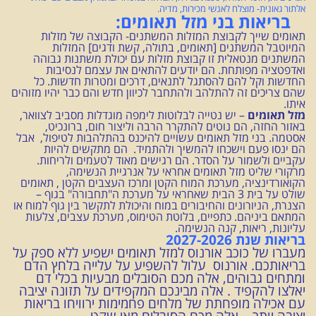
אלתור גאונית- מוצלח לאנשי מכירות, מדיה.
בריאות בני מזל תאומים:
תאומים שייך לקבוצת המזלות המשתנים- הקבוצה של מזלות
המיוטבל המשתנים [תאומים, בתולה, קשת ודגים] המזלות
המשתנים מנטאלית זו קבוצת מזלות עם יכולת משתנות גבוהה
ואדפטציה מפותחת. הם יודעים להתאים את עצמם לנסיבות
החדשות וקל להם להסתגל לתנאים, דרכים ומטרות חדשות. כל
שהם צריכים זה להתלהב ולהתחבר לכיוון חדש והם כבר יהיו מזוהים
איתו.
מזל תאומים
– יש נטייה לבלוטות לימפה מוגדלות מסביב לצוואר,
באזור החזה, הם נוטים להתקרר הרבה וליצור חום, ברונכיט,
אסטמה. בני מזל תאומים עשויים להיכנס בהתלהבות לטיפול, אבל
הם ינסו פעם וישכחו להמשיך ולהתמיד. הם מתקשים להיות
עקביים ולשמור על הסדר. הם רגישים מאוד לטעמים ולריחות.
מרקורי שליט מזל תאומים אחראי על אנרגיית הנשימה,
הקואורדינציה, מערכת המוח הקטן ומרכז העצבים הקטן , תאומים
שולט על בית 3 הבית שאחראי על מערכת ה"תחבורה" בגוף –
הצנרת, הניורונים והחיבורים במוח והיכולת לתקשר בין גוף למוח או
המתאם ביניהם. כתפיים, בלוטת הטימוס, מערכת עצבים, צלעות
עליונות, ריאות, קנה הנשימה.
בריאות שנת 2027-2026
מעברו של כוכב אורנוס למזל תאומים ישפיע ללא ספק על
בריאותכם. אורנוס עלול להשפיע על עלייה בלחץ הדם
ומתחים גבוהים, אלה מכם הסובלים מבעיות בכלי דם
יאלצו להקפיד . אלה מבינכם המקפידים על תזונה יציבה
עם אכילה מופחתת של מלחים פחמימות ירוויחו בריאות
יציבה יותר. אלה מכם הסובלים מאי שקט