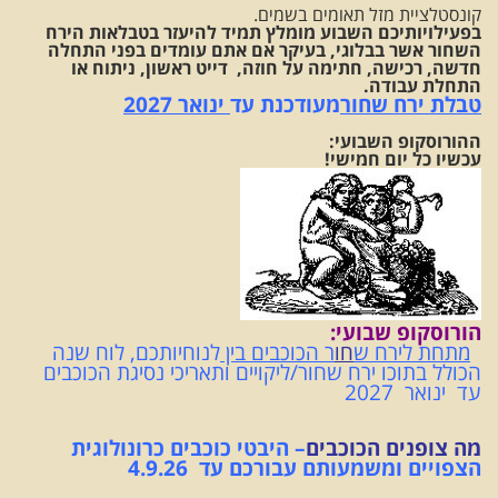
קונסטלציית מזל תאומים בשמים.
בפעילויותיכם השבוע מומלץ תמיד להיעזר בטבלאות הירח
השחור אשר בבלוגי, בעיקר אם אתם עומדים בפני התחלה
חדשה, רכישה, חתימה על חוזה, דייט ראשון, ניתוח או
התחלת עבודה.
טבלת ירח שחור
מעודכנת עד
ינואר 2027
ההורוסקופ השבועי:
עכשיו כל יום חמישי!
הורוסקופ שב
ועי:
מתחת ל
ירח ש
חו
ר הכוכבים בין
לנוחיותכם, לוח שנה
הכולל בתוכו ירח שחור/ליקויים ותאריכי נסיגת הכוכבים
עד ינואר 2027
מה צופנים הכוכבים
– היבטי כוכבים כרונולוגית
הצפויים ומשמעותם עבורכם עד 4.9.26