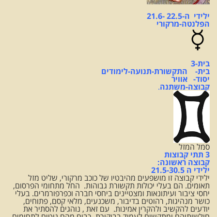
ילידי ה-22.5 -21.6
הפלנטה-מרקורי
בית-3
בית- התקשורת-תנועה-לימודים
יסוד- אוויר
קבוצה-משתנה
.
סמל המזל
3 תתי קבוצות
קבוצה ראשונה:
ילידי ה 21.5-30.5
ילידי קבוצה זו מושפעים מהיבטיו של כוכב מרקורי, שליט מזל
תאומים. הם בעלי יכולות תקשורת גבוהות. החל מתחומי הפרסום,
יחסי ציבור ועיתונאות ומצטיינים ביחסי חברה וכפרפורמרים. בעלי
כושר מנהיגות, רהוטים בדיבור, משכנעים, מלאי קסם, פתוחים,
יודעים להקשיב ולהקרין אמינות. עם זאת , נוהגים להסתיר את
חולשותיהם ומתקשים לעמוד בביקורת. רבים מהם נוטים לתחומים