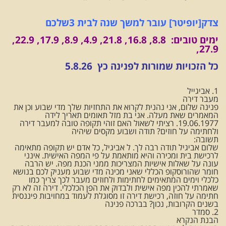
צדק[יופיטר] עובר למשך שנה לבית 3
שלכם
ימים טובים: 8.8, 16.8, 21.8, 4.9, 8.9, 17.9, 22.9,
27.9,
כל הזכויות שמורות לפנינה כץ 5.8.26
1. אביגייל
מעבר דירה
פנינה שלום, אני נהנית לקרוא את התחזיות שלך מדי שבוע וכן את
המאמרים שאת מעלה. אני בת מזל תאומים תאריך לידה
19.06.1977. רציתי לשאול האם זוהי תקופה טובה למעבר דירה
ולחתימה על חוזים? תודה ושבוע מקסים שיהיה
תשובה:
שלום אביגיל תודה רבה לך. ל אביגיל, כל אדם יש תקופה מתאימה
לרכישת בית ומכירה והיא מותאמת על פי המפה האישית. אינני
עונה על שאלות אישיות המצריכות ממני הכנת מפה. יש הרבה
חומר שהורוסקופ הכללי שאני מכינה מדי שבוע מעניק לכם בנושא
כלכלי וימים המתאימים לחתימות ולחוזים מעבר לכך צריך כמו
שאמרתי להכין מפה אישית ולבדוק את הפן הכלכלי. דירה זה לא רק
חתימה על חוזה, רכישת דירה זו מסוגלת לעמוד במחויבות פיננסית
בשנים הקרובות, נכון? בברכה פנינה
2. סמדר
הבנת הנקרא