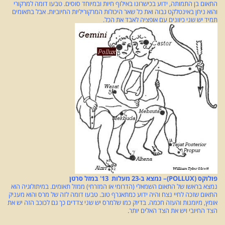
התאום בן התמותה, ידוע בכישרונו באילוף חיות ובמיוחד סוסים. טבעו דומה למרקורי
והוא ניחן באינטלקט גבוה ואת כל שאר היכולות המרקוריליות החיוביות. אבל בתאומים
תמיד יש שני כיוונים עם אופציה לאבד את הכל.
פולוקס (POLLUX)– נמצא ב-23 מעלות 13' במזל סרטן
נמצא בראשו של התאום השמאלי (הדרומי או המזרחי) ממזל תאומים. במיתולוגיה הוא
התאום שזכה לחיי נצח והיה ידוע כמתאגרף טוב. טבעו דומה לזה של מרס והוא מעניק
אומץ, מיומנות והעזה חכמה. בדיוק כמו שלמרס יש שני צדדים כך גם לכוכב הזה יש את
הצד החיובי ויש את הצד האלים יותר.