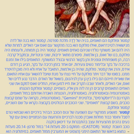
קסטור ופולוקס הם תאומים, בניה של לֶדָה מלכת ספרטה. קסטור הוא בנה של לדה
מנישואיה לטינדראוס, ואילו פולוקס הוא בנה מהקשר עם זאוס אבי האלים. למרות שלא
היה להם אב משותף נולדו שניהם כאחים תאומים. קסטור היה בן תמותה, ולעומתו היה
פולוקס, בנו של זאוס, בן אלמוות. סיפורם מתאר יריבות, שוני וניגודיות, ובמקביל קרבה
רבה, הן משפחתית וגופנית והן בקשר הרגשי ובגורל המשותף. התאומים בילו את זמנם
ברכיבה על בקר ובלימוד נשים צעירות. יום אחד בזמן רכיבה על בקר, הגיע בן דודם
אידס, והרג את קסטור. פולוקס, שהיה בן אלמוות, התאבל על אחיו ולא היה מוכן להיפרד
ממנו. בסופו של דבר ויתר פולוקס על חיי נצח על מנת שיוכל להשאר עם אחיו התאום.
את שארית חייהם הם בילו בין גן עדן לגיהנום, בשאול של האדס. הדבר נגע לליבו של
זאוס, אבי האלים, ולאחר שבנו הקריב את חייו למען אחיו, החליט זאוס למקם את שני
האחים התאומים קרובים הן זה לזה והן אליו, בשמיים. קסטור ופולוקס הונצחו
באסטרונומיה ובאסטרולוגיה. באסטרולוגיה, הונצחה האגדה אודותם במזל תאומים,
הקרוי גם ה"דיוסקורסים", ובלטינית "Gemini". באסטרונומיה, נקראה על שמם קבוצת
כוכבים, בשם קבוצת "תאומים". שני הכוכבים הבולטים בקבוצה נקראו על שם השניים,
קסטור ופולוקס.
קסטור
מושפע ממרקורי עם השפעה של ונוס הכוכב הבהיר בירכיים הוא שבתאי גורם
לסבל וחוסר כבוד מחלות ואובדן סכנה לברכיים והזרועות עם הכתפיים נאים עם קול
נעים נהנים מהצעירות עצב בהתבגרות עד דיכאון בזקנה
כוכב השבת קסטור (CASTOR)– ממוקם ב-20 מעלות 14' במזל סרטן- 20.14 מעלות
–
נמצא בראשו של התאום הימני (הצפוני או המערבי) ממזל תאומים. במיתולוגיה הוא