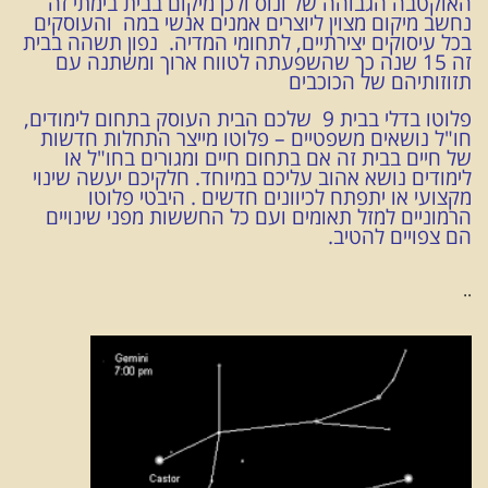
האוקטבה הגבוהה של ונוס ולכן מיקום בבית בימתי זה
נחשב מיקום מצוין ליוצרים אמנים אנשי במה והעוסקים
בכל עיסוקים יצירתיים, לתחומי המדיה. נפון תשהה בבית
זה 15 שנה כך שהשפעתה לטווח ארוך ומשתנה עם
תזוזותיהם של הכוכבים
פלוטו בדלי בבית 9 שלכם הבית העוסק בתחום לימודים,
חו"ל נושאים משפטיים – פלוטו מייצר התחלות חדשות
של חיים בבית זה אם בתחום חיים ומגורים בחו"ל או
לימודים נושא אהוב עליכם במיוחד. חלקיכם יעשה שינוי
מקצועי או יתפתח לכיוונים חדשים . היבטי פלוטו
הרמוניים למזל תאומים ועם כל החששות מפני שינויים
הם צפויים להטיב.
..