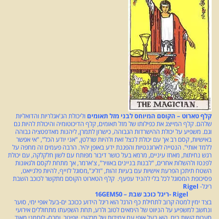
קלף טארוט – הקוסם המיוחס לבני מזל תאומים
וליכולת הג'אגלריות והדואליות
שלהם. קלף המייצג את כפילותו של מזל תאומים, קלף הדיכוטומיה והיכולת להיות גם
וגם. משפיע על יכולת ההישרדות הגבוהה, כישרון לתמרן, ליהנות מאדפטציה גבוהה
באישיות, קסם רב אך עם יכולת לנצל זאת ולהיות שרלטן, "אני יודע הכל", "אי אפשר
ללמד אותי". הנטייה לארוגנטיות והפגנת ידע באופן יהיר. הרבה פעמים זה מחפה על
רגש נחיתות, מאחז עיניים, מרמא בעל כושר דיבור מפותח עם לשון חלקלקה, עם יכולת
לפנטז ולהשלות אחרים, "לבנות בניינים באוויר", צ'ארמר, אך מתחת לקסם ולגאונות
השטח תיתכן הפרעת אישיות עם בעיות זהות,
"זליג",
מסוגל לזייף, להיות פלגייאט,
פסיכופת המסוגל לכל בלי להניד עפעף. קלף הטארוט הקוסם מתקשר לכוכב השבת
ריגל-
Rigel
Rigel -ריגל כוכב שבת – 16GEM50
בצד ימין למטה קרוב לתחילת כף הרגל הוא ריגל הידוע ככוכב ים-בעל אופי ימי, סוער
ונחשב למשפיע על הניווט של הימאים לטוב ולרע, תחת השפעתו מתחוללים אירועי
סערות קשות בים. הוא בעל אופי עם צמידות של מרקורי, יופיטר, ומרס- לוחמני מאוד.