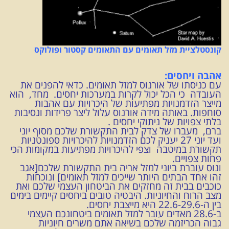
קונסטלציית מזל תאומים עם התאומים קסטור ופולוקס
אהבה ויחסים:
עם כניסתו של אורנוס למזל תאומים. כדאי להפנים את
העובדה כי הכל יכול לקרות במערכות יחסים. מחד, הוא
מייצר הזדמנויות מפתיעות של היכרויות עם אהבות
סוחפות. באותה מידה אורנוס עלול ליצר פרידות ונסיבות
בלתי צפויות של ניתוקי יחסים .
ברם, מעברו של צדק לבית התקשורת שלכם מסוף יוני
ועד יוני 27 יעניק לכם הזדמנויות להיכרויות ספונטניות
תקשורת במיטבה וצפי להיכרויות מפתיעות במקומות הכי
פחות צפויים.
ונוס עוברת ביוני למזל אריה בית התקשורת שלכם[אגב
זהו אחד הבתים היותר שייכים למזל תאומים] ונוכחות
כוכבים בבית זה מחזקים את הביטחון העצמי שלכם ואת
מצב הרוח והחיוניות. היבטיה טובים ביחסים קיימים בימים
בין ה-22.6-29.6 היא מייצבת יחסים.
ב-28.6 מאדים עובר למזל תאומים ביטחונכם העצמי
גבוה הכריזמה שלכם בשיאה אתם משרים חיוניות