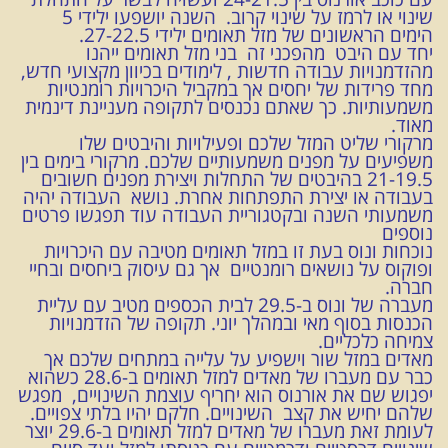
שינוי או לרמז על שינוי קרוב. השנה יושפעו ילידי 5
הימים הראשונים של מזל תאומים ילידי 27-22.5.
יחד עם היבט מהפכני זה בני מזל תאומים ייהנו
מהזדמנויות עבודה חדשות , לימודים בכיוון מקצועי חדש,
מחד פרידות של יחסים אך במקביל היכרויות רומנטיות
משמעותיות. כך שאתם נכנסים לתקופה מעניינת דינמית
מאוד.
מרקורי שליט המזל שלכם ופעילויות והיבטים שלו
משפיעים על מפנים משמעותיים שלכם. מרקורי בימים בין
21-19.5 בהיבטים של התחלות ויצירת מפנים חשובים
בעבודה או יצירת התפתחות אחרת. נושא העבודה יהיה
משמעותי השנה ובקטגוריית העבודה עוד תפגשו פרטים
נוספים
נוכחות ונוס בעת זו במזל תאומים מטיבה עם היכרויות
ופוקוס על נושאים רומנטיים אך גם עיסוק ביחסים ובחיי
חברה.
מעברה של ונוס ב-29.5 לבית הכספים מטיב עם עליית
הכנסות בסוף מאי ובמהלך יוני. תקופה של הזדמנויות
צמיחה כלכליים.
מאדים במזל שור וישפיע על עלייה במתחים שלכם אך
כבר עם מעברו של מאדים למזל תאומים ב-28.6 כשהוא
יפגוש שם את אורנוס הוא יחריף עוצמת השינויים, מפגש
שלהם יחיש את קצב השינויים. חלקם יהיו בלתי צפויים.
לעומת זאת מעברו של מאדים למזל תאומים ב-29.6 יוצר