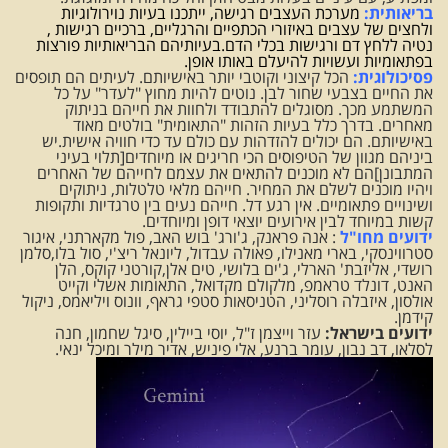
בריאותית:
מערכת העצבים רגישה, ייתכנו בעיות נוירולוגיות
ולחצים של עצבים באיזורי הכתפיים והרגליים, ברכיים רגישות ,
נטיה ללחץ דם ורגישות בכלי הדם.בעיותיהם הבריאותיות פורצות
בפתאומיות ועשויות להיעלם באותו אופן.
פסיכולוגית:
הכל קיצוני וקוטבי יותר באישיותם. לעיתים הם תופסים
את החיים בצבעי שחור לבן. נוטים להיות מחוץ "לעדר" על כל
המשתמע מכך. מסוגלים להתבודד ולחוות את חייהם בניתוק
מאחרים. בדרך כלל בעיות הזהות "התאומית" בולטים מאוד
באישיותם. הם יכולים להזדהות עם כולם עד כדי חוויה אישית.יש
ביניהם מגוון של הטיפוסים הכי חריגים או מיוחדים[תלוי בעיני
המתבונן]הם לא מוכנים להתאים את עצמם לחייהם של האחרים
ויהיו מוכנים לשלם את המחיר. חייהם מלאי טלטלות, ניתוקים
ושינויים פתאומיים. אין רגע דל. חייהם נעים בין טרגדיות ותקופות
קשות במיוחד לבין אירועים יוצאי דופן ומיוחדים.
ידועים מחו"ל
: אנה פראנק, ג'ורג' בוש האב, פול מקארתני, איגור
סטרווינסקי, בארי מאנילו, פאולה עבדול, ליונאל ריצ'י, סול בלו,סלמן
רושדי, אליזבת' הארלי, ג'ים בלושי, טים אלן,קורטני קוקס, הלן
האנט, דונלד טראמפ, מלקולם מקדואל, התאומות אשלי וקייט
אולסון, איזבלה רוסליני, הטניסאות סטפי גראף, וונוס ויליאמס, ניקול
קידמן.
ידועים בישראל:
עזר וייצמן ז"ל, יוסי ביילין, סיגל שחמון, חנה
לסלאו, דב נבון, עומר ברנע, אלי פיניש, אדיר מילר ומיכל ינאי.