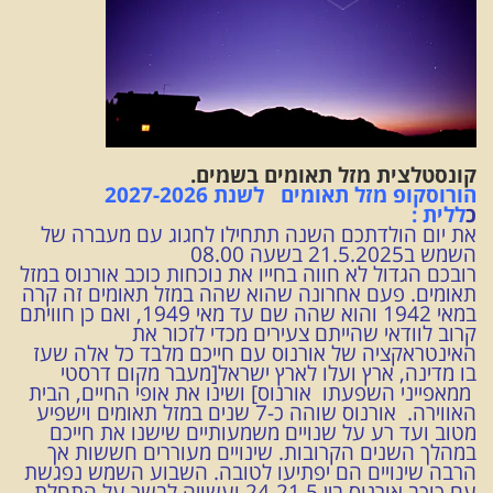
קונסטלצית מזל תאומים בשמים.
הורוסקופ
מזל תאומים לשנת 2027-2026
כ
ללית :
את יום הולדתכם השנה תתחילו לחגוג עם מעברה של
השמש ב21.5.2025 בשעה 08.00
רובכם הגדול לא חווה בחייו את נוכחות כוכב אורנוס במזל
תאומים. פעם אחרונה שהוא שהה במזל תאומים זה קרה
במאי 1942 והוא שהה שם עד מאי 1949, ואם כן חוויתם
קרוב לוודאי שהייתם צעירים מכדי לזכור את
האינטראקציה של אורנוס עם חייכם מלבד כל אלה שעז
בו מדינה, ארץ ועלו לארץ ישראל[מעבר מקום דרסטי
ממאפייני השפעתו אורנוס] ושינו את אופי החיים, הבית
האווירה. אורנוס שוהה כ-7 שנים במזל תאומים וישפיע
מטוב ועד רע על שנויים משמעותיים שישנו את חייכם
במהלך השנים הקרובות. שינויים מעוררים חששות אך
הרבה שינויים הם יפתיעו לטובה. השבוע השמש נפגשת
עם כוכב אורנוס בין 24-21.5 ועשויה לבשר על התחלת