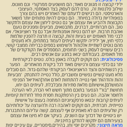
ילידי קבוצה זו מגוונים מאוד; הם מושפעים ממרקורי וגם מוונוס.
שילוב פלנטות זה, גורם להם לעסוק בצד האסתטי, העיצובי
והארטיסטי. הם רגישים לדעתם של האחרים ויש בהם צורך
בפופולריות גדולה במיוחד. הם נוטים להיות פתוחים יותר משאר
הקבוצות ולהביע את עצמם אך גם נוטים ליחצן את עצמם ולתקשר
טוב. הם חברותיים, דברנים, מתבטאים, מביעים ומפגינים נועם
ואהבת תרבות. יש להם נטיות אומנותיות אבל גם צד ראציונאלי. אם
לבני מזל תאומים יש בעיות זהות, קבוצה זו תרצה להפגין שלמות
כלפי חוץ, אך ילידיה יתקשו לעיתים לעמוד במתחים, ולא מעטים
מהם נוטים לשתיית אלכוהול ולשימוש בסמים כבריחה ממצבי קושי.
רבים עשויים לעסוק בשני תחומים, המסמלים את הקודקודים של
מזל תאומים. בעבודתם יבואו במגע עם אנשים רבים.
פסיכולוגית:
הם זקוקים לקבלה באופן בולט. נוטים לביקורתיות
יתר גם כלפי עצמם ורגישים מאוד לכל ביקורת מהאחרים. הפער
בין רגשותיהם והצד הראציונאלי הביקורתי שלהם-גדול. הם סובלים
מלא מעט קשיים נפשיים ומשברים, כולל נטייה להתנתק 'מבעיות
זהות והזדהות' ואף נטייה להתחזות לאדם אחר[האידיאל הפנימי
והמושלם].אישיותם מלאת סתירות ומבלבלת. לעיתים הם יחוו,
תחושת "בור" הנפער בתוכם מתוך חשש לאי הכרה, לאי הערכה
ולחוסר אהבה. הם נעים בין הרפתקנות חסרת פחד לחרדות קיומיות.
לעיתים קרובות יבטאו פרפקציוניזם המחפה בעצם על אישיות
כפייתית. חברתית, הם זקוקים לאהבה רבה ולהערצה על יכולותיהם
רק שלעיתים הם לא מאמינים אף לעצמם. קשה עליהם ההתבגרות.
יש ביטויים של דכדוך עם השנים, בעיקר אם לא מיצו את עצמם
בצעירותם הם יתקשו להזדקן בחינניות.
מראה חיצוני:
מקרינים יופי וחן, בהירים,סימטריים, עם עיניים יפות