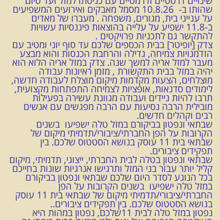
שינויים דרסטיים ודרמטיים עם כניסתו למזל ועד סיום
שהותו ב- 10.8.26 מסמל מאבקים ואירועים המשפיעים
על ענייני בית, מגורים, משפחה . מעברו של מאדים
ב-11.8 ישפיע על עלייה בהוצאות פיננסיות עשויות
להתקשר גם לתכניות פרויקטים .
צדק [יופיטר] בבית הכספים שלכם עד סוף יוני ומטיב עם
הזדמנויות צמיחה, גדילה והרחבת הכנסות והוא מבצע
מעבר למזל אריה למשך שנה. צדק במזל אריה הלוא הוא
יהיה במזל בבית התקשורת , מזמן ראיונות עבודה
מוצלחים, הצעות מקדמות מיקום מוצלח לעבודה חדשה,
לימודים סדנאות, אופציות לצמיחה התפתחות מקצועית,
תרבו להיות ניידים ועבודה מגוונת עשירה בפעילות
מובילית הרבה נסיעות עם הרבה מפגשים עם אנשים
רבים וקהלים חדשים.
שבתאי ונפטון בביקורם במזל טלה ישפיעו בשנים
הקרובות על הפן החברתי/ציבורי/תדמיתי מיקום של
שבתאי בית 11 עוסק בנושא הסטטוס שלכם. בין
תפקידים ציבורים.
שבתאי ונפטון בטלה לבית החברתי, ייצוגי, תדמיתי, מיקום
קליל יותר עבור בני המזל ותרגישו אנרגיות שונות בחייכם
בכל הנוגע לסדר היום שלכם שבתאי ונפטון בביקורם
במזל טלה ישפיעו בשנים הקרובות על הפן
החברתי/ציבורי/תדמיתי מיקום של שבתאי בית 11 עוסק
בנושא הסטטוס שלכם. בין תפקידים ציבורים..
נפטון במזל טלה לבית 11שלכם, נפטון במהות היא