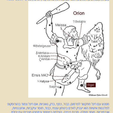
מפגש עם ריגל מתקשר לפרסום, כבוד, כסף, ברק, גאוניות. אם ריגל צמוד בהורוסקופ
לפלנטות אישיות הוא יעניק לאדם ביטחון עצמי, כבוד, חוסר עיקביות, ארוגנטיות,
אגרסיביות, חוסר חמלה, סכנת בגידה, הצלחה במסחר ובתמרון מצבים עם יכולת