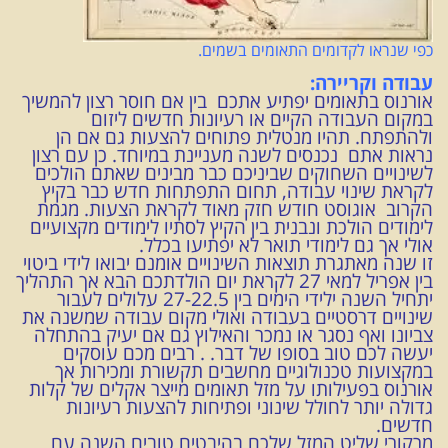
כפי שנראו לקדומים התאומים בשמים.
עבודה וקריירה:
אורנוס בתאומים יפתיע אתכם בין אם חוסר רצון להמשיך
במקום העבודה הקיים או רעיונות חדשים ליזום
ולהתפתח. תהיו מנטלית פתוחים להצעות גם אם הן
נראות אתם
נכנסים לשנה מעניינת במיוחד. כן עם רצון
לשינויים השחוקים שביניכם כבר מבינים שאתם הולכים
לקראת שינוי עבודה, תחום התפתחות חדש כבר בקיץ
הקרוב אוגוסט חודש חזק מאוד לקראת הצעות. מגמת
לימודים הולכת ונבנית בין הקיץ לסתיו לימודים מקצועיים
אולי אך גם לימודי תואר לא יפתיעו בכלל.
זו שנה מאתגרת תוצאות השינויים אומנם יבואו לידי ביטוי
בין אפריל למאי 27 לקראת יום הולדתכם הבא אך התהליך
יתחיל השנה ילידי הימים בין 27-22.5 עלולים לעבור
שינויים דרסטיים בעבודה ואולי מקום עבודה שמשנה את
צביונו ואף נסגר או נמכר והאילוץ גם אם יעיק בהתחלה
יעשה לכם טוב בסופו של דבר. . רבים מכם עוסקים
במקצועות טכנולוגיים מחשבים תקשורת ומכירות אך
אורנוס בפעילותו על מזל תאומים מייצר אקלים של קלות
גדולה יותר לחולל שינוני ופתיחות להצעות רעיונות
חדשים.
מרקורי שליט המזל שלכם בהיבטים טובים השנה עם