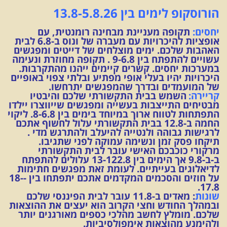
הורוסקופ לימים בין 13.8-5.8.26
יחסים:
תקופה מעניינת מבחינה רומנטית, עם
אופציות להיכרויות עם מעברה של ונוס ב-6.8 לבית
האהבות שלכם. ימים מוצלחים של דייטים ומפגשים
עשויים להתפתח בין 9-6.8 . תקופה מחוזרת ונעימה
במערכות יחסים. קשרים קיימים ייהנו מהתקרבות.
היכרויות יהיו בעלי אופי מפתיע ובלתי צפוי באופיים
של המועמדים ובדרך שהמפגשים יתרחשו.
קריירה:
השמש בבית התקשורתי שלכם והיבטיו
מבטיחים התייצבות בעשייה ומפגשים שייווצרו יילדו
התפתחות לטווח ארוך במיוחד בימים בין 8-6.8. ליקוי
החמה ב-12.8 בבית התקשורתי עלול לחשוף אתכם
לרגישות גבוהה ולנטייה להיעלב ולהתרגש מדי .
תיקחו פסק זמן ונשימה עמוקה לפני שתגיבו.
מרקורי כוכבכם האישי עובר לבית התקשורתי
ב-ב-9.8 אך הימים בין 13-122.8 עלולים להתפתח
לדיאלוגים בעייתיים. לעומת זאת מפגשים חתימות
על חוזים והסכמים המקדמים אתכם יתפתחו בין -18-
17.8.
שונות
: מאדים ב-11.8 עובר לבית הפיננסי שלכם
ובמהלך החודש וחצי הקרוב הוא יעצים את ההוצאות
שלכם. מומלץ לחשב מהלכי כספים מאורגנים יותר
ולהימנע מהוצאות אימפולסיביות.