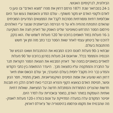
הביולוגית, לנרקיסיזם האנושי.
ב-24 בפברואר שנת 1871 פרסם דרווין את ספרו "מוצא האדם" ובו טען כי
לאדם ולקופי האדם יש מקור משותף.- עולם המדע והאנושות געשו ועד היום
אוכלוסיות דתיות ומסורתיות מסרבות לקבל את הממצאים המדעיים המוכיחים
שהאדם התפתח מהחיה ולא על פי הגירסה הבריאתנית שנוצר ע"י האלוהים.
פירסום הספר התרחש כשיופיטר שליט האופק של דארוין חצה את השקיעה
ב-16 מעלות במזל תאומים בהיבט של 120 מעלות לשמש שלו .הוא נזקק
להיבט של ביטחון עצמי לאחר שאת הספר כבר כתב מזה זמן אך חשש
מהתגובות בעולם.
שבתאי ב-90 מעלות לוונוס היבט המבטא את ההתנגדות ושאט הנפש של
הכנסיה והממסד בכלל. אוראנוס 24 מעלות בסרטן בהיבט של 90 מעלות
למאדים במאזניים במפה של דארוין המבטא את הוצאת הספר הקוראת תגר
על החברה והמתקפה עליו כתוצאה מכך. היעדר ההתאמה בין כתבי הקודש
והמדע כבר היה מקובל יחסית בעולם המערבי, אך עולם הכאוס אותו תיאר
דרווין הוא שזעזע את אמות הסיפים הוויקטוריאניות. מאבק מתמיד, חסר הגיון
ופשר, תפיסת האדם כצאצא הקוף והפרא הברברי כאח לאדם הלבן היו תובנות
חדשות שהצריכו התמודדות והסתכלות חדשה על המציאות. שאלות דתיות
ואתיות העוסקות במותר האדם, במוסר ובאכזריות עלו לסדר היום.
יופיטר המקודם עלה במעלה המדוייקת על וונוס בטלה ו-120 מעלות לאופק-
מה שהבטיח את מקומו ופרסומו בהיסטוריה של צ'ארלס דארווין.