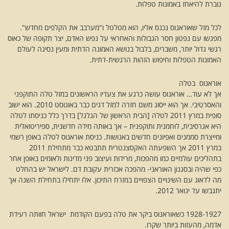
גוברת להיאחז באמונות טפלות.
לכל מזל שאוראנוס נכנס אליו, הוא מטלטל ו"מערבב את הקלפים מחדש".
מפגשו עם נפטון חסר הגבולות והאחראי על נפש האדם, יצר תקופה של כאוס
רגשי גדול יותר, משברים, בלבול בנושא האמונה הדתית ומעין נסיגה לעולם
האמונות הטפלות וחיפוש הזהות הרגשית-דתית.
אוראנוס בטלה
אך לא עוד… אוראנוס עושה כרגע את צעדיו הראשונים במזל טלה התוקפני
והאסרטיבי. אך הוא ייסוג משם חזרה למזל דגים כבר באוגוסט 2010. הוא ישוב
סופית במרץ 2011 לטלה [הבית הראשון של הגלגל] בדרך כלל כניסתו לטלה
היא אגרסיבית, לוחמנית ותוקפנית – אך באותה מידה חדשנית, ספיריטואלית
ומייצרת סממנים ואפיונים חדשים באנושות. כניסת אוראנוס לטלה באופן רשמי
במרץ 2011 אך השפעתה האקסצנטרית תתבטא כבר מתחילת 2011
בתהליכים עולמיים כמו מהפכות, מרידות ועיצוב פני מדינות ולאומים באופן אחר
כפי שהיה ובסגנון האוראני- מהפכה אכזרית עקובת דם. לישראל יש בהחלט
מה לדאוג עם השינויים הצפויים במזרח התיכון. אלו יתחילו בתחילת השנה אך
יתגבשו עד ינואר 2012.
1928-1927 כשאוראנוס ביקר את טלה בפעם הקודמת ישראל חוותה רעידת
אדמה, מהעזות ביותר שקרו.