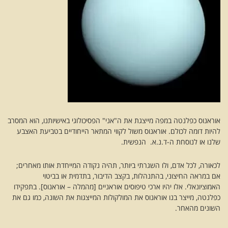
אוראנוס כפלנטה במפה מייצגת את ה"אני" הפסיכולוגי באישיותנו, הוא המסרב
להיות דומה לכולם. אוראנוס משול לקווי המתאר הייחודיים בטביעת האצבע
שלנו או לנוסחת ה-ד.נ.א. הנפשית.
לכאורה, לכל אדם, ולו השגרתי ביותר, תהיה נקודה המייחדת אותו מאחרים;
אם במראה החיצוני, בהתנהלות, בקצב הדיבור, בתדמית או בביטוי
האמוציונאלי. אלו יהיו ארכי טיפוסים אוראניים [מהמלה – אוראנוס]. בתפקידו
כפלנטה, מייצר בנו אוראנוס את המולקולות המייצגות את השונה, כמו גם את
השונים מהאחר.