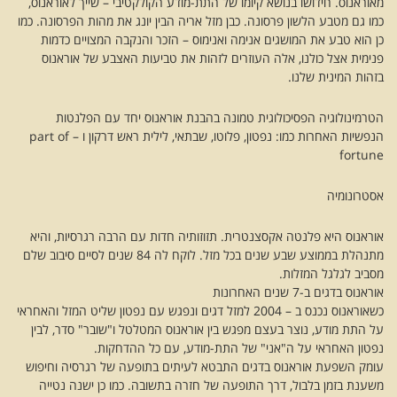
מאוראנוס. חידושו בנושא קיומו של התת-מודע הקולקטיבי – שייך לאוראנוס,
כמו גם מטבע הלשון פרסונה. כבן מזל אריה הבין יונג את מהות הפרסונה. כמו
כן הוא טבע את המושגים אנימה ואנימוס – הזכר והנקבה המצויים כדמות
פנימית אצל כולנו, אלה העוזרים לזהות את טביעות האצבע של אוראנוס
בזהות המינית שלנו.
הטרמינולוגיה הפסיכולוגית טמונה בהבנת אוראנוס יחד עם הפלנטות
הנפשיות האחרות כמו: נפטון, פלוטו, שבתאי, לילית ראש דרקון ו – part of
fortune
אסטרונומיה
אוראנוס היא פלנטה אקסצנטרית. תזוזותיה חדות עם הרבה רגרסיות, והיא
מתנהלת בממוצע שבע שנים בכל מזל. לוקח לה 84 שנים לסיים סיבוב שלם
מסביב לגלגל המזלות.
אוראנוס בדגים ב-7 שנים האחרונות
כשאוראנוס נכנס ב – 2004 למזל דגים ונפגש עם נפטון שליט המזל והאחראי
על התת מודע, נוצר בעצם מפגש בין אוראנוס המטלטל ו"שובר" סדר, לבין
נפטון האחראי על ה"אני" של התת-מודע, עם כל ההדחקות.
עומק השפעת אוראנוס בדגים התבטא לעיתים בתופעה של רגרסיה וחיפוש
משענת בזמן בלבול, דרך התופעה של חזרה בתשובה. כמו כן ישנה נטייה