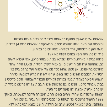
אוראנוס שליט האופק ממוקם בתאומים צמוד לירח בבית 4-בית הילדות
והיחסים עם האם. אימו נפטרה מסרטן הריאה[ירח אוראנוס בבית 4] בילדותו.
נישא והקים משפחה, למד רפואה- נפטון יופיטר בבית 8.
פרדי שיפמן היה רופא במרכז רפואי מ-1977.
פלוטו בבית 7 באריה, מאדים ושבתאי בבית 6 במזל סרטן, אלא שכדאי לשים
לב, שהמפה שלו חצויה לשניים. ב -MC קשת והלילית, וב-I.C הירח צמוד
לאורנוס בתאומים. אין ספק שהוא סבל מפיצול אישיות ועל כך גם בית 12
הכיל את הכוכבים האישיים שלו באופן שהוא לא היה מודע למעשיו. כלומר
השמש ויופיטר בצמידות בגדי במולות למאדים הצמוד לשבתאי [היבט סדיסטי]
בבית 6 במזל סרטן. אנשים עם פלנטות אישיות בבית 12 לא נחשפים בקלות,
יש להם ארשת אמינה ולא מעוררים כל חשד.
רופאה שחשדה בו שחוליו מתים באופן חריג, העבירה תלונה למשטרה. ובאוק'
1999 הועמד למשפט על רציחת 15 ממטופלותיו [והעביר על שמו את
צוואתם]. ב-13 בינואר 2004, ערב יום הולדתו ה-58 נמצא תלוי בתאו ללא