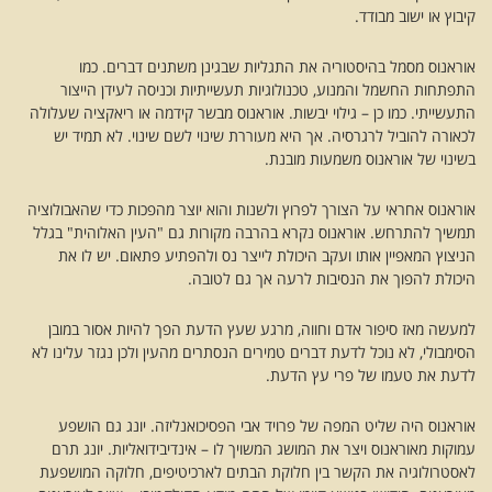
קיבוץ או ישוב מבודד.
אוראנוס מסמל בהיסטוריה את התגליות שבגינן משתנים דברים. כמו
התפתחות החשמל והמנוע, טכנולוגיות תעשייתיות וכניסה לעידן הייצור
התעשייתי. כמו כן – גילוי יבשות. אוראנוס מבשר קידמה או ריאקציה שעלולה
לכאורה להוביל לרגרסיה. אך היא מעוררת שינוי לשם שינוי. לא תמיד יש
בשינוי של אוראנוס משמעות מובנת.
אוראנוס אחראי על הצורך לפרוץ ולשנות והוא יוצר מהפכות כדי שהאבולוציה
תמשיך להתרחש. אוראנוס נקרא בהרבה מקורות גם "העין האלוהית" בגלל
הניצוץ המאפיין אותו ועקב היכולת לייצר נס ולהפתיע פתאום. יש לו את
היכולת להפוך את הנסיבות לרעה אך גם לטובה.
למעשה מאז סיפור אדם וחווה, מרגע שעץ הדעת הפך להיות אסור במובן
הסימבולי, לא נוכל לדעת דברים טמירים הנסתרים מהעין ולכן נגזר עלינו לא
לדעת את טעמו של פרי עץ הדעת.
אוראנוס היה שליט המפה של פרויד אבי הפסיכואנליזה. יונג גם הושפע
עמוקות מאוראנוס ויצר את המושג המשויך לו – אינדיבידואליות. יונג תרם
לאסטרולוגיה את הקשר בין חלוקת הבתים לארכיטיפים, חלוקה המושפעת