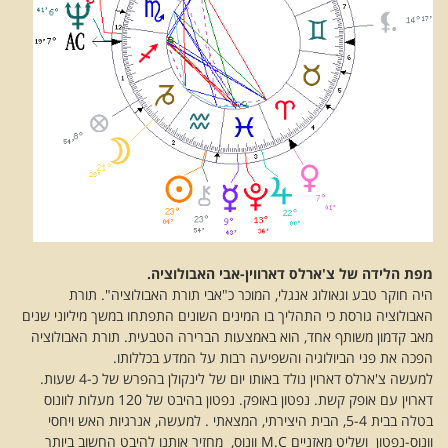
מפת הלידה של צ'ארלס דארווין-אבי האבולוציה.
היה חוקר טבע וגאולוג אנגלי, המוכר כ"אבי תורת האבולוציה". תורת
האבולוציה גורסת כי התהליך בו המינים השונים התפתחו במשך מיליוני שנים
מאב קדמון משותף אחד, הוא באמצעות הברירה הטבעית. תורת האבולוציה
הפכה את פני הביולוגיה והשפיעה רבות על המדע בכללותו.
למעשה צ'ארלס דארוין נולד באותו יום של לינקולן בהפרש של כ-4 שעות.
דארוין עם אופק קשת. נפטון באופק. נפטון בהיבט של 120 מעלות לוונוס
בטלה בבית 5-4, הבית היצירתי, המצאתי . למעשה, אנרגיות האש ויחסי
וונוס-נפטון ושליט מאזניים M.C וונוס, מחזיר אותנו להיבט החשוב ביותר