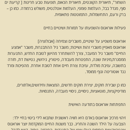
השחור", תיאורית הקוונטים, תיאורית הכאוס, תופעות טבע חריגות [ קריעת ים
סוף, מגדל בבל, העלמות פומפי, העלמות אטלנטיס, משולש ברמודה. כמו כן –
ברק ורעם, התחשמלות, התמוטטות פתאומית.
פעילות אוראנוס והשפעתו על תמורות ושינויים בחיים
אוראנוס משפיע על שינויים, משברים וצמיחה [אבולוציה]
אוראנוס מאפיין משברי זהות ושייכות; משבר גיל ההתבגרות, משבר "אמצע
החיים" משבר גיל המעבר, צורך להשתחרר מהישן לטובת החדש, התנערות
ממסגרת,מיניות שונה, התפטרות מעבודה, פיטורין, גירושין, נטישת דת, חזרה
בתשובה, עזיבת מולדת, עזיבת צורת חיים אחת לטובת אחרת. מהפיכות ומרד
נגד אוטוריטה וגוף ממוסד.
כמו כן שבירת חוקים, יצירת חוקים חדשים, המצאות וחידושים,אלתורים,
מודיפיקציות, מוטאציות, ניסויים, ניסויי מעבדה, התנסויות.
התפתחות אוראנוס בתודעה האישית
זיהוי מרכיב אוראנוס באדם היא חוויה ראשונית שתבוא לידי ביטוי בחיי ילד:
הצבעה על הילד השונה והחריג. כבר משנות החיים המוקדמת יוצר אוראנוס
אינטראקציות ביחסים בעלי אופי של התנגדות, החרמה, ניתוק, קושי לקבל