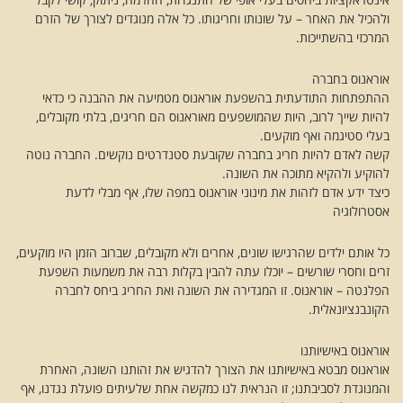
ולהכיל את האחר – על שונותו וחריגותו. כל אלה מנוגדים לצורך של הזרם
המרכזי בהשתייכות.
אוראנוס בחברה
ההתפתחות התודעתית בהשפעת אוראנוס מטמיעה את ההבנה כי כדאי
להיות שייך לרוב, היות שהמושפעים מאוראנוס הם חריגים, בלתי מקובלים,
בעלי סטיגמה ואף מוקעים.
קשה לאדם להיות חריג בחברה שקובעת סטנדרטים נוקשים. החברה נוטה
להוקיע ולהקיא מתוכה את השונה.
כיצד ידע אדם לזהות את מינוני אוראנוס במפה שלו, אף מבלי לדעת
אסטרולוגיה
כל אותם ילדים שהרגישו שונים, אחרים ולא מקובלים, שברוב הזמן היו מוקעים,
זרים וחסרי שורשים – יוכלו עתה להבין בקלות רבה את משמעות השפעת
הפלנטה – אוראנוס. זו המגדירה את השונה ואת החריג ביחס לחברה
הקונבנציונאלית.
אוראנוס באישיותנו
אוראנוס מבטא באישיותנו את הצורך להדגיש את זהותנו השונה, האחרת
והמנוגדת לסביבתנו; זו הנראית לנו כמקשה אחת שלעיתים פועלת נגדנו, אף