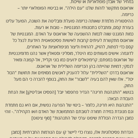
במחיר של אובדן פופולאריות או שייכות.
אוראנוס מתקשר לזהות שלנו "עם הילה". או בביטויו הפופולארי יותר –
כריזמה.
ההיסטוריה מלמדת שאותה כריזמה פועלת ומבליטה את השונה, הפועל עלינו
בעזרת קסם, ומתבלט בתכונותיו המגנטיות – טובות או רעות.
כמות המגנט שווה לכמות ההשפעה של אוראנוס על האדם. המגנטיות של
אוראנוס מתקשרת לעיתים קרובות לאישיות פסיכופאטית היודעת לנצל כל
קסם כדי לפתות, להזיק, להרוויח וליצור מניפולאציות על האחרים.
לדוגמה: אישים מעוותים כמו היטלר, מוסליני וסטאלין אשר נהנו מדומיננטיות
של אוראנוס במפתם; קרימינאלים ידועים כמו בוני וקלייד, אל-קפונה ומאיר
לנסקי; דמויות שהייתה בהן הכריזמה השלילית של אוראנוס.
אוראנוס בדרכו "השלילית" עלול להעניק לאנשים מסוימים את תחושת "הכול
יכול". אלו שאין להם בעיה "לשבור" את החוק, בנוסף להכרה כי הם מעל
החוק.
בנושא "התנהגות חריגה" הגדיר פרופסור יובל [הפסיכו אנליטיקן] את הנחת
העבודה הבאה:
"התנהגות היא חריגה, כלומר – ביטוי של הפרעה נפשית, אם היא גם מתמדת
וגם מנוגדת במידה חמורה לטובתם המתמשכת של האדם ו/או הקהילה".- זוהי
כמובן הגדרה הכוללת שיפוט ערכי של התנהגות" [סוף ציטוט]
הגדרות פסיכולוגיות אלו, נוצרו כדי ליישר קו עם הנורמות החברתיות [כמובן