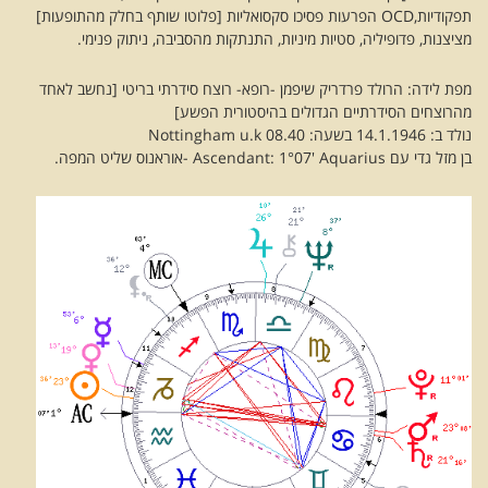
תפקודיות,OCD הפרעות פסיכו סקסואליות [פלוטו שותף בחלק מהתופעות]
מציצנות, פדופיליה, סטיות מיניות, התנתקות מהסביבה, ניתוק פנימי.
מפת לידה: הרולד פרדריק שיפמן -רופא- רוצח סידרתי בריטי [נחשב לאחד
מהרוצחים הסידרתיים הגדולים בהיסטורית הפשע]
נולד ב: 14.1.1946 בשעה: 08.40 Nottingham u.k
בן מזל גדי עם Ascendant: 1°07' Aquarius -אוראנוס שליט המפה.