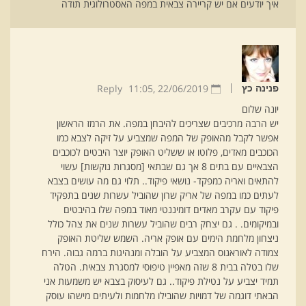
איך יודעים אם יש קריירה צבאית במפה האסטרולוגית תודה
Reply
11:05
22/06/2019 ,
פנינה כץ
יונה שלום
יש הרבה מרכיבים שצריכים להיבחן במפה. את הרמז הראשון
אפשר לקבל מהאופק של המפה שמצביע על זיקה לצבא כמו
הכוכבים מאדים, פלוטו או ששליט האופק יוצר היבטים לכוכבים
הצבאיים עם בתים 8 אך גם שבתאי [מסגרות נוקשות] עשוי
להתאים ואריה כמפקד- נושאי פיקוד.. תלוי גם מה עושים בצבא
לעתים כמו במפה של אריק שרון שהוביל עשרות שנים בתפקיד
פיקוד עם עקרב מאדים דומיננטי מאוד במפה שלו בהיבטים
ובמיקומים. . גם יצחק רבים שהוביל עשרות שנים את צהל כולל
ניצחון מלחמת הימים עם אופק אריה. השמש שליטת האופק
צמודה לאוראנוס המצביע על הובלה ומנהיגות ברמה גבוה. הירח
שלו בטלה בבית 8 שזה מאפיין טיפוסי למסגרת צבאית. הטלה
תמיד יצביע על נטילת פיקוד.. גם לעיסוק בצבא יש משמעות אני
הבאתי דוגמה של דמויות שהובילו מלחמות ולעיתים מישהו עוסק