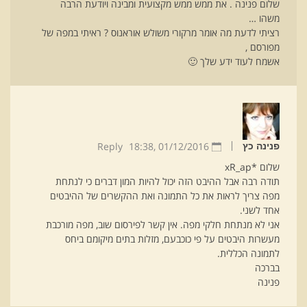
שלום פנינה . את ממש ממש מקצועית ומבינה ויודעת הרבה
משהו …
רציתי לדעת מה אומר מרקורי משולש אוראנוס ? ראיתי במפה של
מפורסם ,
אשמח לעוד ידע שלך 🙂
Reply
18:38
01/12/2016 ,
פנינה כץ
שלום *xR_ap
תודה רבה אבל ההיבט הזה יכול להיות המון דברים כי לנתחת
מפה צריך לראות את כל התמונה ואת ההקשרים של ההיבטים
אחד לשני.
אני לא מנתחת חלקי מפה. אין קשר לפירסום שוב, מפה מורכבת
מעשרות היבטים על פי כוכבעם, מזלות בתים מיקומם ביחס
לתמונה הכללית.
בברכה
פנינה