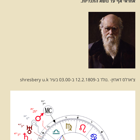
אחראי אף על נושא התגליות.
צ'ארלס דארוין- .נולד ב-12.2.1809 ב-03.00 בעיר shresbery u.k