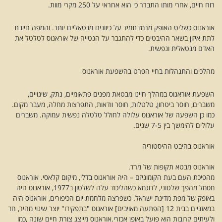
רוח חיים, אחרי מותו התברר כי הוא אחראי על 250 מקרי מוות.
אוראנוס כשליט האופק מרמז תמיד על כיוונים מנטאליים יותר. והמפה חייבת
לתת איזון בשאר ההיבטים כדי להתגבר על הנטייה של אוראנוס לטלטל את
האדם מנטאלית ונפשית.
מהלכים והתנהלות בחיי הפרט בהשפעת אוראנוס
השפעת אוראנוס במהלך חיינו מבטאת מפנים פתאומיים, נתק, שינויים,
משברים, חוסר ביטחון, טלטלות, חוסר וודאות, התפרצות מחלה, מעבר מקום.
כמו כן השפעה של אוראנוס עלולה לחולל טלטלה נפשית עמוקה. משברים
עלולים להימשך בין 7-5 שנים.
אוראנוס בהיבט ההיסטוריה
אוראנוס מבטא תקופות של מרד.
מהפיכת העם בעת הקומוניזם – היה אוראנוס בדלי, מיקום קלאסי. אוראנוס
מסמל מהפך שלטוני, לדוגמא כשהליכוד עלה לשלטון ב1977, אוראנוס היה
באופק של מפת מדינת ישראל. כשפרצה מלחמת יום הכיפורים, אוראנוס היה
במאזניים בבית 12 [הפתעה מאויבים] אוראנוס "בתפקידו" יוצר שינוי מהיר, חד
ולעיתים קרובות הוא פועל באופן אכזרי.אוראנוס מייצג צורת חיים שונה ,כמו