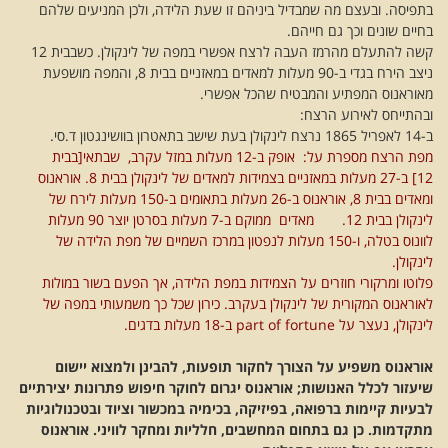
בתפיסה. ובעצם מה שמבדיל ביניהם זו שעת הלידה, ולכן המניעים שלהם
בחיים שונים וכך גם חייהם.
קשה להתעלם מהרמז העבה לרצח אפשרי במפה של לינקולן. כשבבית 12
ניצב הירח בגדי ב-90 מעלות למאדים במאזניים בבית 8, והמפה מושפעת
מאוראנוס המפתיע והמבטיח שהכל אפשרי.
ובהתייחס לאירוע הרצח:
ב-14 לאפריל 1865 נרצח לינקולן בעת שישב בתאטרון בוושינגטון ד.סי.
מפת הרצח מספרת על: אופק ב-12 מעלות במזל עקרב, שבתאי[בבית
12] ב-27 מעלות במאזניים בצמידות למאדים של לינקולן בבית 8. אוראנוס
ומאדים בבית 8, אוראנוס ב-26 מעלות בתאומים ב-150 מעלות לירח של
לינקולן בבית 12. מאדים ממוקם ב-7 מעלות בסרטן יוצר 90 מעלות
לוונוס בטלה, ו-150 מעלות לנפטון במרכז השמיים של מפת הלידה של
לינקולן.
פלוטו ומרקורי חוזרים על הצמידות במפת הלידה, אך הפעם בשור במולות
לאוראנוס המקורית של לינקולן בעקרב. כירון שכל כך משמעותי במפה של
לינקולן, נעצר על part of fortune ב-18 מעלות בדגים.
אוראנוס משפיע על הצורך לחקור תופעות, להבינן ולמצוא יישום
שיעזור לכלל האנושות; אוראנוס יגרום לחוקר חיפוש פתרונות יצירתיים
לבעיות קיימות ברפואה, בפיזיקה, בכימיה במכשור וציוד ובטכנולוגיות
מתקדמות. כן גם בתחום המחשבים, חלליות ומחקר לוויני. אוראנוס