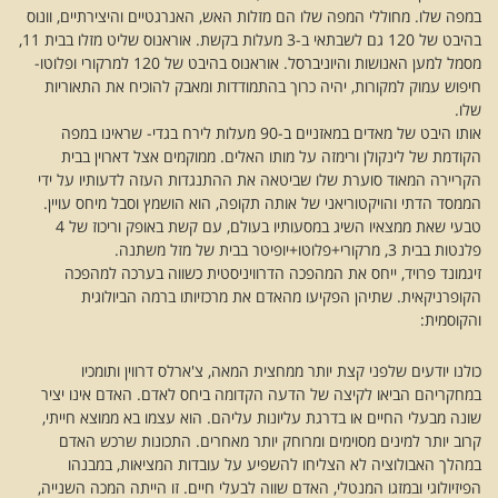
במפה שלו. מחוללי המפה שלו הם מזלות האש, האנרגטיים והיצירתיים, וונוס
בהיבט של 120 גם לשבתאי ב-3 מעלות בקשת. אוראנוס שליט מזלו בבית 11,
מסמל למען האנושות והיוניברסל. אוראנוס בהיבט של 120 למרקורי ופלוטו-
חיפוש עמוק למקורות, יהיה כרוך בהתמודדות ומאבק להוכיח את התאוריות
שלו.
אותו היבט של מאדים במאזניים ב-90 מעלות לירח בגדי- שראינו במפה
הקודמת של לינקולן ורימזה על מותו האלים. ממוקמים אצל דארוין בבית
הקריירה המאוד סוערת שלו שביטאה את ההתנגדות העזה לדעותיו על ידי
הממסד הדתי והויקטוריאני של אותה תקופה, הוא הושמץ וסבל מיחס עויין.
טבעי שאת ממצאיו השיג במסעותיו בעולם, עם קשת באופק וריכוז של 4
פלנטות בבית 3, מרקורי+פלוטו+יופיטר בבית של מזל משתנה.
זיגמונד פרויד, ייחס את המהפכה הדרוויניסטית כשווה בערכה למהפכה
הקופרניקאית. שתיהן הפקיעו מהאדם את מרכזיותו ברמה הביולוגית
והקוסמית:
כולנו יודעים שלפני קצת יותר ממחצית המאה, צ'ארלס דרווין ותומכיו
במחקריהם הביאו לקיצה של הדעה הקדומה ביחס לאדם. האדם אינו יציר
שונה מבעלי החיים או בדרגת עליונות עליהם. הוא עצמו בא ממוצא חייתי,
קרוב יותר למינים מסוימים ומרוחק יותר מאחרים. התכונות שרכש האדם
במהלך האבולוציה לא הצליחו להשפיע על עובדות המציאות, במבנהו
הפיזיולוגי ובמזגו המנטלי, האדם שווה לבעלי חיים. זו הייתה המכה השנייה,