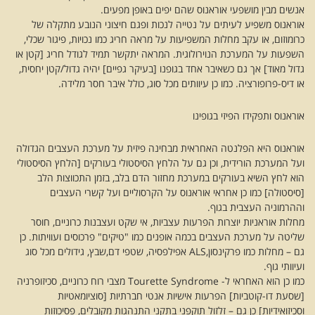
אנשים מבין מושפעי אוראנוס שהם יפים באופן מפעים.
אוראנוס משפיע לעיתים על נטייה לנכות ופגם חיצוני הנובע מתקלה של
כרומוזום, או עקב מחלות המשפיעות על מראה חריג כמו נכויות, פיגור שכלי,
השפעות על המערכת הנוירולוגית. המראה יתקשר תמיד לגודל חריג [קטן או
גדול מאוד] אך גם כשאיבר אחד בגופנו [בעיקר גפיים] יהיה גדול/קטן יחסית,
או דיס-פרופורציה. כמו כן עיוותים מכל סוג, כולל איבר חסר מלידה.
אוראנוס ותפקידו הפיזי בגופינו
אוראנוס היא הפלנטה האחראית מבחינה פיזית על מערכת העצבים הגדולה
ועל המערכת הורידית, וכן גם על הלחץ הסיסטולי בעורקים [הלחץ הסיסטולי
הוא לחץ השיא בעורקים במערכת מחזור הדם בלב, בזמן התכווצות הלב
[סיסטולה] כמו כן אחראי אוראנוס על הקרסוליים ועל קשרי העצבים
וההרמוניה העצבית בגוף.
מחלות אוראניות יוצרות הפרעות עצביות, אי שקט ועצבנות כרוניים, חוסר
שליטה על מערכת העצבים בכמה אופנים כמו "טיקים" פרכוסים ועוויתות. כן
גם – מחלות כמו פרקינסון,ALS אפילפסיה, שטפי דם,שבץ, גידולים מכל סוג
ועיוותי גוף.
כמו כן הוא האחראי ל- Tourette Syndrome מצבי רוח כרוניים, סכיזופרניה
[שסעת דו-קוטביות] הפרעות אישיות אנטי חברתיות [סוציומאטיות
וסכיזואידיות] כן גם – זלזול תוקפני בתקני התנהגות מקובלים, פסיכוזות