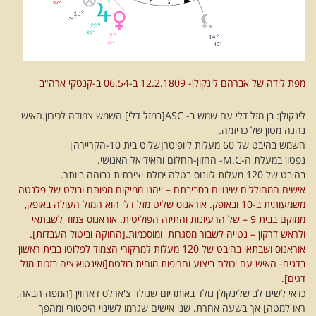
מפת לידה של אברהם לינקולן- 12.2.1809 ב-06.54 ב-קנטקי ארה"ב
לינקולן: בן מזל דלי עם שמש ב- ASC[במזל דלי] השמש צמודה לכירון.האיש
נהנה מטון של כריזמה.
השמש בהיבט של 60 מעלות ליופיטר[שליט בית 10-הקריירה]
נפטון במעלת ה-M.C- החזון-החלום והאידיאל האנושי.
בהיבט של 120 מעלות לוונוס בטלה יכולת יצירתית גבוהה ביותר.
אישים המחוללים שינויים בסביבתם – ייהנו ממיקום מפותח ובולט של פלנטה
משמעותית ב-10 ובאופק. אוראנוס שליט מזל דלי הוא המזל העולה באופק,
ממוקם בבית 9 – של הרעיונות והתיזה הפוליטית. אוראנוס צמוד לשבתאי
ולראש דרקון – נטייה לשבור מסגרות ומוסכמות.[החוקה וביטול העבדות].
אוראנוס ושבתאי בהיבט של 120 מעלות למרקורי הצמוד לפלוטו בבית ראשון
בדגים- האיש עם יכולת ביצוע וחריפות מוחית בולטת[ואינטואיציה בזכות מזל
דגים].
כדאי לשים לב שלינקולן נולד באותו יום שנולד צ'ארלס דארווין [המפה הבאה,
ראו למטה] אך בשעה אחרת. שני אישים שגרמו לשינוי היסטורי ומהפך