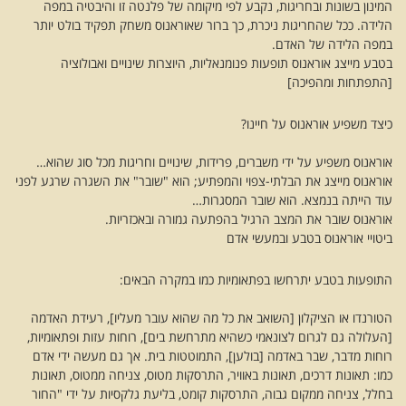
המינון בשונות ובחריגות, נקבע לפי מיקומה של פלנטה זו והיבטיה במפה
הלידה. ככל שהחריגות ניכרת, כך ברור שאוראנוס משחק תפקיד בולט יותר
במפה הלידה של האדם.
בטבע מייצג אוראנוס תופעות פנומנאליות, היוצרות שינויים ואבולוציה
[התפתחות ומהפיכה]
כיצד משפיע אוראנוס על חיינו?
אוראנוס משפיע על ידי משברים, פרידות, שינויים וחריגות מכל סוג שהוא…
אוראנוס מייצג את הבלתי-צפוי והמפתיע; הוא "שובר" את השגרה שרגע לפני
עוד הייתה בנמצא. הוא שובר המסגרות…
אוראנוס שובר את המצב הרגיל בהפתעה גמורה ובאכזריות.
ביטויי אוראנוס בטבע ובמעשי אדם
התופעות בטבע יתרחשו בפתאומיות כמו במקרה הבאים:
הטורנדו או הציקלון [השואב את כל מה שהוא עובר מעליו], רעידת האדמה
[העלולה גם לגרום לצונאמי כשהיא מתרחשת בים], רוחות עזות ופתאומיות,
רוחות מדבר, שבר באדמה [בולען], התמוטטות בית. אך גם מעשה ידי אדם
כמו: תאונות דרכים, תאונות באוויר, התרסקות מטוס, צניחה ממטוס, תאונות
בחלל, צניחה ממקום גבוה, התרסקות קומט, בליעת גלקסיות על ידי "החור