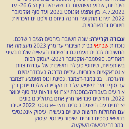
היכרויות, שבוע משמעותי בנושא יהיה בין ה: 26.6- עד
4.7.2022. בין אמצע אוגוסט 2022 ועד סוף אוקטובר
2022 תיהנו מתקופה מהנה ביחסים ולפנויים היכרויות
חיזורים והתאהבויות.
עבודה וקריירה:
שנה חשובה ביחסים הציבור שלכם.
נוכחות
שבתאי
בבית הציבורי עד מרץ 2023 מעצימה את
החשיבות לבניית מעמדכם וחשיבות העשייה שלכם בעיני
האחרים. ספטמבר-אוקטובר 2021- יעסוק רבות
בשותפויות, שיתופי פעולה וחשיבות של עבודת צוות
אינטראקציות ציבוריות. עליית מדרגה בעבודה/מיזם
והערכה. בנובמבר-דצמבר. נסיגת ונוס מאמצע דצמבר
עד סוף ינואר תשפיע על בית הקריירה שלכם ייתכן דרך
אירועים בעבודה/במסגרת ייצרו אי וודאות עד סוף ינואר
2022. חודשים פברואר מרץ אתם בתהליכים בונים
יצירתיים עם הישגים ניכרים. מאי –אוגוסט 2022 יטיבו
עם התחלות חדשות שינויים בעשיה ועיסוק אינטנסיבי
בנושאי כספים רווחים שיפור פיננסי. עיסוק
במכירה/רכישה/השקעה.