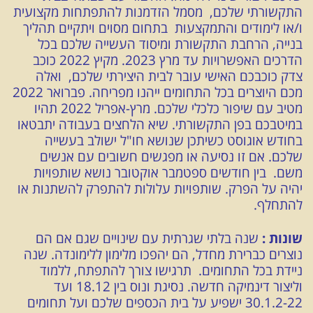
התקשורתי שלכם, מסמל הזדמנות להתפתחות מקצועית
ו/או לימודים והתמקצעות בתחום מסוים ויתקיים תהליך
בנייה, הרחבת התקשורת ומיסוד העשייה שלכם בכל
הדרכים האפשרויות עד מרץ 2023. מקיץ 2022 כוכב
צדק כוכבכם האישי עובר לבית היצירתי שלכם, ואלה
מכם היוצרים בכל התחומים ייהנו מפריחה. פברואר 2022
מטיב עם שיפור כלכלי שלכם. מרץ-אפריל 2022 תהיו
במיטבכם בפן התקשורתי. שיא הלחצים בעבודה יתבטאו
בחודש אוגוסט כשיתכן שנושא חו"ל ישולב בעשייה
שלכם. אם זו נסיעה או מפגשים חשובים עם אנשים
משם. בין חודשים ספטמבר אוקטובר נושא שותפויות
יהיה על הפרק. שותפויות עלולות להתפרק להשתנות או
להתחלף.
שונות :
שנה בלתי שגרתית עם שינויים שגם אם הם
נוצרים כברירת מחדל, הם יהפכו מלימון ללימונדה. שנה
ניידת בכל התחומים. תרגישו צורך להתפתח, ללמוד
וליצור דינמיקה חדשה. נסיגת ונוס בין 18.12 ועד
30.1.2-22 ישפיע על בית הכספים שלכם ועל תחומים