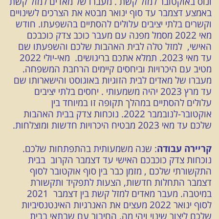
ונוס באוקטובר למזל קשת . מעברו של מאדים למזל קשת
באמצע דצמבר עד סוף ינואר מבטא את הצרכים לשינויים
וקשרים בלתי יציבים עלולים להסתיים בהשפעתו. חודש
מאי 2022 מסמל מפנה עם מעבר כוכב צדק כוכבכם
האישי, למזל טלה לבית האהבות שלכם והשפעתו שם
עד מאי 2023. תמלא אתכם בריגושים. מאי-יולי 2022
מטיב עם היכרויות וביחסים קיימים הרחבת המשפחה.
מעברו של מאדים לבית הזוגיות באוגוסט והישארותו שם
עד מרץ 2023 יהיה משמעותי . יחסים בלתי יציבים
עלולים להסתיים במהלך תקופה זו במיוחד בין
אוקטובר-לנובמבר 2022. נוכחות צדק בבית האהבות
שלכם עד מאי 2023 מבטיח היכרויות חדשות ומוצלחות.
קריירה עבודה
: שנה משמעותית בהתפתחות שלכם.
נוכחות צדק כוכבכם האישי עד דצמבר הקרוב בבית
התקשורתי שלכם , מזמן כבר בין סוף אוקטובר לסוף
דצמבר התחלות חדשות, הצעות לתפקיד ותקשורת
במיטבה. מעבר מאדים למזל קשת בין דצמבר 2021
לסוף ינואר 2022 מעצים את האנרגיות האינטנסיביות
שלכם ליצור שינוי ויהי מה. החיבור עם שבתאי בבית