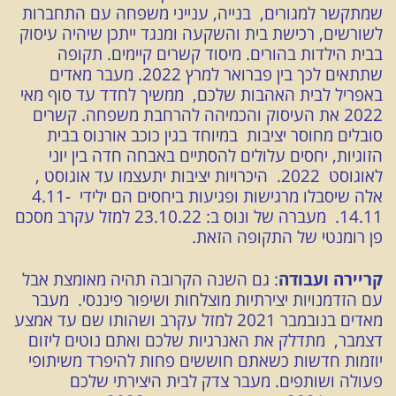
שמתקשר למגורים, בנייה, ענייני משפחה עם התחברות
לשורשים, רכישת בית והשקעה ומנגד ייתכן שיהיה עיסוק
בבית הילדות בהורים. מיסוד קשרים קיימים. תקופה
שתתאים לכך בין פברואר למרץ 2022. מעבר מאדים
באפריל לבית האהבות שלכם, ממשיך לחדד עד סוף מאי
2022 את העיסוק והכמיהה להרחבת משפחה. קשרים
סובלים מחוסר יציבות במיוחד בגין כוכב אורנוס בבית
הזוגיות, יחסים עלולים להסתיים באבחה חדה בין יוני
לאוגוסט 2022. היכרויות יציבות יתעצמו עד אוגוסט ,
אלה שיסבלו מרגישות ופגיעות ביחסים הם ילידי 4.11-
14.11. מעברה של ונוס ב: 23.10.22 למזל עקרב מסכם
פן רומנטי של התקופה הזאת.
קריירה ועבודה
: גם השנה הקרובה תהיה מאומצת אבל
עם הזדמנויות יצירתיות מוצלחות ושיפור פיננסי. מעבר
מאדים בנובמבר 2021 למזל עקרב ושהותו שם עד אמצע
דצמבר, מתדלק את האנרגיות שלכם ואתם נוטים ליזום
יוזמות חדשות כשאתם חוששים פחות להיפרד משיתופי
פעולה ושותפים. מעבר צדק לבית היצירתי שלכם