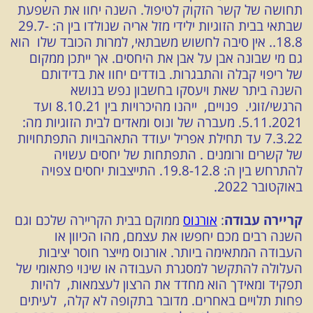
תחושה של קשר הזקוק לטיפול. השנה יחוו את השפעת
שבתאי בבית הזוגיות ילידי מזל אריה שנולדו בין ה: 29.7-
18.8.. אין סיבה לחשוש משבתאי, למרות הכובד שלו הוא
גם מי שבונה אבן על אבן את היחסים. אך ייתכן ממקום
של ריפוי קבלה והתבגרות. בודדים יחוו את בדידותם
השנה ביתר שאת ויעסקו בחשבון נפש בנושא
הרגשי/זוגי. פנויים, ייהנו מהיכרויות בין 8.10.21 ועד
5.11.2021. מעברה של ונוס ומאדים לבית הזוגיות מה:
7.3.22 עד תחילת אפריל יעודד התאהבויות התפתחויות
של קשרים ורומנים . התפתחות של יחסים עשויה
להתרחש בין ה: 19.8-12.8. התייצבות יחסים צפויה
באוקטובר 2022.
קריירה עבודה
:
אורנוס
ממוקם בבית הקריירה שלכם וגם
השנה רבים מכם יחפשו את עצמם, מהו הכיוון או
העבודה המתאימה ביותר. אורנוס מייצר חוסר יציבות
העלולה להתקשר למסגרת העבודה או שינוי פתאומי של
תפקיד ומאידך הוא מחדד את הרצון לעצמאות, להיות
פחות תלויים באחרים. מדובר בתקופה לא קלה, לעיתים