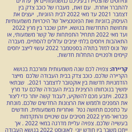
ומיחסים שהצטיירו בעיניכם כמשמעותיים אך עלולים
להתברר אחרת. עם זאת, מעברו של כוכב צדק בין
דצמבר 2021 עד מאי 2022 לבית הזוגיות, יעצים את
העיסוק בזוגיות ואת הפוטנציאל של היכרויות משמעותיות
ותחושת התחדשות בנושא. ייתכן שכבר בין מרץ 2022
ועד מאי 2022 תתחיל התפתחות של קשר משמעותי, או
התאהבות ויחסים בלתי יציבים עלולים להסתיים. מעברה
של ונוס למזל בתולה בספטמבר 2022 עשוי לייצב יחסים
קיימים ולפנויים התחלות חדשות.
קריירה:
צפויה לכם שנה משמעותית ומורכבת בנושא
הקריירה שלכם. כוכב צדק בבית העבודה שלכם מייצר
הזדמנויות חדשות בין אוקטובר לדצמבר 2021. שבתאי
ימשיך בנוכחותו הרצינית בבית העבודה שלכם עד מרץ
2023. ויתבע מכם להשקיע, לעבוד קשה יותר כדי ליצור
את המפנים ולממש את הרצונות החדשים שלכם. מונחת
על כתפכם תחושה נטל ואחריות משמעותית. חודשים
פברואר-מרץ 2022 מטיבים עם שינויים והתקדמות
בעשייה שלכם. צפויה עליית מדרגה במאי 2022 . אך
ייתכן משבר בין חודש יוני לאוגוסט 2022 בנושא העבודה