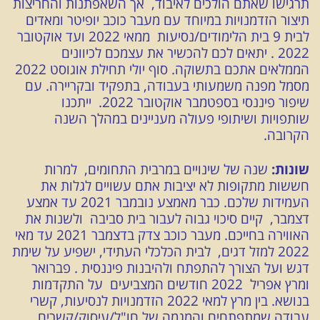
תרגישו שאתם הולכים לאיבוד, אך השאפתנות והחריצות
תיצור הזדמנויות במיוחד עם מעבר כוכב יופיטר ומאדים
לבית 9 בית הלימודים/נסיעות ממאי 2022 ועד אוקטובר
2022 . יתאים לכם להכשיר את עצמכם לכיוונים
הממלאים אתכם בתשוקה. סוף יולי תחילת אוגוסט 2022
מסמל מפנה משמעותי בעבודה, בתפקיד ובקריירה. עם
שיפור פיננסי בספטמבר אוקטובר 2022. ייתכנו
שותפויות ושיתופי פעולה מעניינים במהלך השנה
הקרובה.
שונות:
שנה של שינויים במרבית התחומים, למרות
חששות מתקופות לא יציבות אתם עשויים לגלות את
העמידות שלכם. כבר מאמצע נובמבר 2021 עד אמצע
דצמבר, קיים סיכוי גבוה לעבור בית סביבה ולשנות את
האווירה בחייכם. מעבר כוכב צדק בדצמבר 2021 עד מאי
2022 למזל דגים, לבית הכלכלי העתידי, ישפיע על שימת
דגש ועל הצורך להתפתח ולהיבנות פיננסית . פברואר
ומרץ אפריל 2022 חודשים המצביעים על התקדמות
בנושא. בין מרץ למאי 2022 הזדמנויות לנסיעות, קשרי
עבודה שמתפתחים והמגמה של חו"ל/עיסוק/קשרים