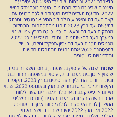
בדצמבר 2021 ונוכחותו שם עד מאי 2022 יטיב עם
היוצרים שביניכם בכל התחומים. מעבר כוכב צדק במאי
2022 יחד עם מאדים לבית העבודה שלכם מכניס את
קצב העבודה והאירועים להילוך מהיר אינטנסיבי ומרתק.
למעשה, עד מרץ 2023 תיהנו מהתפתחות והתחלות
מרתקות בעבודה ובעשייה. כמו כן גם במרץ צפוי שינוי
במערך העבודה/שותפות . וחודשים יולי אוגוסט 2022
מסמלים תפנית בעבודה /כיון/תפקיד ומיזם. בין יולי
לספטמבר 2022 אתם נהנים מהתחלות חדשות
והזדמנויות לשיפורים .
שונות
: שנה של עיסוק במשפחה, ביחסי משפחה בבית,
שיפוץ ארגון בית מעבר בית , עיסוק במשפחה המורחבת
ובית ההורים. התהליך הזה יסתיים במרץ 2023. תקופות
הקשורות לכך יבלטו בחודשים מרץ ובאוגוסט 2022. שינוי
מיקום או עיסוק בבית או בילדות/בהורים עשוי ללוות
אתכם בשנה הקרובה. מעבר מאדים [כוכבכם השליט
המשני] לבית העוסק בכלכלה לטווח ארוך בין אוגוסט
2022 ועד מרץ 2022 יהיו חשובים בנושאי העתיד
הכלכלי שלכם. מעבר כוכב צדק לבית המתקשר לילדים