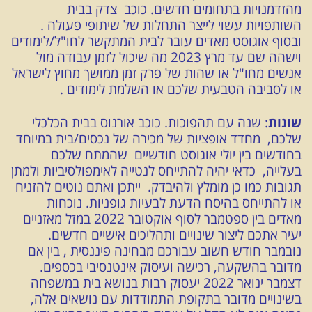
מהזדמנויות בתחומים חדשים. כוכב צדק בבית
השותפויות עשוי לייצר התחלות של שיתופי פעולה .
ובסוף אוגוסט מאדים עובר לבית המתקשר לחו"ל/לימודים
וישהה שם עד מרץ 2023 מה שיכול לזמן עבודה מול
אנשים מחו"ל או שהות של פרק זמן ממושך מחוץ לישראל
או לסביבה הטבעית שלכם או השלמת לימודים .
שונות
: שנה עם תהפוכות. כוכב אורנוס בבית הכלכלי
שלכם, מחדד אופציות של מכירה של נכסים/בית במיוחד
בחודשים בין יולי אוגוסט חודשיים שהמתח שלכם
בעלייה, כדאי יהיה להתייחס לנטייה לאימפולסיביות ולמתן
תגובות כמו כן מומלץ ולהיבדק. ייתכן ואתם נוטים להזניח
או להתייחס בהיסח הדעת לבעיות גופניות. נוכחות
מאדים בין ספטמבר לסוף אוקטובר 2022 במזל מאזניים
יעיר אתכם ליצור שינויים ותהליכים אישיים חדשים.
נובמבר חודש חשוב עבורכם מבחינה פיננסית , בין אם
מדובר בהשקעה, רכישה ועיסוק אינטנסיבי בכספים.
דצמבר ינואר 2022 יעסוק רבות בנושא בית במשפחה
בשינויים מדובר בתקופת התמודדות עם נושאים אלה,