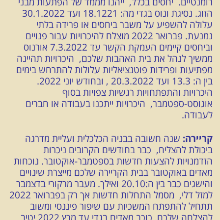
רומנטיים. יחסים בכלל, ייהנו מממד של הפתעות מבני
הזוג. נסיגת ונוס בגדי מה: 18.1221 ועד 30.1.2022
עלולה להשפיע על משבר ביחסים או פרידה בלתי
נמנעת. פברואר 2022 מוצלח להיכרויות עבור פנויים
וביחסים קיימים העמקת הקשר עד 7.3.2022 אורנוס
ממשיך לנהל את בית האהבות שלכם, היכרויות תהיינה
מפתיעות ופרידות פוטנציאליות עלולות להתרחש בימים
בין ה: 13.3 ועד 20.3.2022 , ובחודש יוני 2022.
היכרויות והתפתחויות רגשיות צפויות בסוף
אוגוסט-ספטמבר, היכרויות ייתכנו בעבודה או חברים
לעבודה.
קריירה:
שנה חשובה בבניה הכלכלית ועליית מדרגה
ביכולת להצליח, כבר בחודשים הקרובים ניכרות
הזדמנויות להצעות חדשות בספטמבר-אוקטובר. נוכחות
מאדים באוקטובר בבית הקריירה שלכם מייצרת שינויים
והישגים כבר בין ה:20.10 ואילך. מעבר מרקורי בדצמבר
למזל דלי, מסמל התחלות חדשות אך רק בפברואר 2022
תתחיל להתפתח המשכיות עם שיפור פיננסי ומשוב
להצלחה שלכם. כוכב מאדים בגדי עד מרץ 2022 יטיב