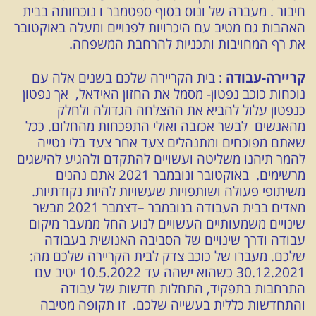
חיבור . מעברה של ונוס בסוף ספטמבר ו נוכחותה בבית
האהבות גם מטיב עם היכרויות לפנויים ומעלה באוקטובר
את רף המחויבות ותכניות להרחבת המשפחה.
קריירה-עבודה
:
בית הקריירה שלכם בשנים אלה עם
נוכחות כוכב נפטון- מסמל את החזון האידאל, אך נפטון
כנפטון עלול להביא את ההצלחה הגדולה ולחלק
מהאנשים לבשר אכזבה ואולי התפכחות מהחלום. ככל
שאתם מפוכחים ומתנהלים צעד אחר צעד בלי נטייה
להמר תיהנו משליטה ועשויים להתקדם ולהגיע להישגים
מרשימים. באוקטובר ונובמבר 2021 אתם נהנים
משיתופי פעולה ושותפויות שעשויות להיות נקודתיות.
מאדים בבית העבודה בנובמבר –דצמבר 2021 מבשר
שינויים משמעותיים העשויים לנוע החל ממעבר מיקום
עבודה ודרך שינויים של הסביבה האנושית בעבודה
שלכם. מעברו של כוכב צדק לבית הקריירה שלכם מה:
30.12.2021 כשהוא ישהה עד 10.5.2022 יטיב עם
התרחבות בתפקיד, התחלות חדשות של עבודה
והתחדשות כללית בעשייה שלכם. זו תקופה מטיבה