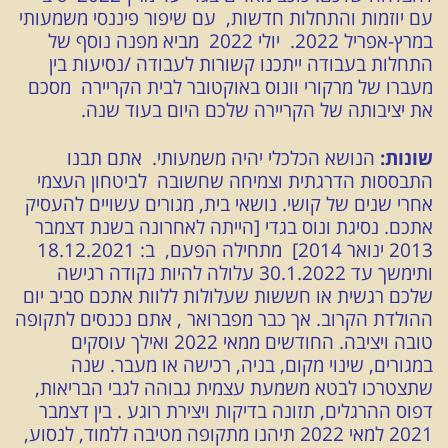
עם יוזמות והתחלות חדשות, עם שיפור פיננסי משמעותי
במרץ-אפריל 2022. יולי 2022 מביא מפנה נוסף של
התחלות בעבודה ייתכנו קשורות לעבודה /נסיעות בין
מעברו של מרקורי וונוס באוקטובר לבית הקריירה מסכם
את יציבותה של הקריירה שלכם היום בעוד שנה.
שונות:
הנושא הכלכלי יהיה משמעותי. אתם תבנו
התבססות הדרגתית וצמיחה שחשובה לביטחון העצמי
אחרי שנים של קושי. נושאי בית, מגורים עשויים להעסיק
אתכם. נסיגת ונוס בגדי [הייתה לאחרונה בשנת דצמבר
2013 ינואר 2014] מתחילה הפעם, ב: 18.12.2021
ותימשך עד 30.1.2022 עלולה להיות נקודה רגישה
שלכם רגשית או חששות שעלולות ללוות אתכם סביב יום
ההולדת הקרוב. אך כבר מפברואר , אתם נכנסים לתקופה
טובה ויציבה. החודשים ממאי 2022 ואילך עוסקים
במגורים, שינוי מקום, בניה, רכישה או מעבר. שנה
שתצטרכו לבטא משמעת עצמית גבוהה לגבי הבריאות,
דפוס ההרגלים, תזונה בדיקות ויצירת רוגע . בין דצמבר
2021 למאי 2022 תיהנו מתקופה מטיבה ללמוד, לנסוע,