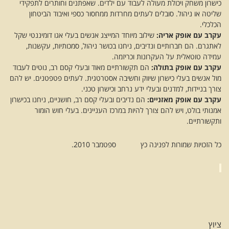
כישרון משחק ויכולת מעולה לעבוד עם ילדים. שאפתנים וחותרים לתפקידי
שליטה או ניהול. סובלים לעתים מחרדות ממחסור כספי ואיבוד הביטחון
הכלכלי.
עקרב עם אופק אריה
:
שילוב מיוחד המייצג אנשים בעלי אגו דומיננטי שקל
לאתגרם. הם חברותיים ונדיבים, ניחנו בכושר ניהול, סמכותיות, עקשנות,
עמידה טוטאלית על העקרונות וכריזמה.
עקרב עם אופק בתולה:
הם תקשורתיים מאוד ובעלי קסם רב, נוטים לעבוד
מול אנשים בעלי כישרון שיווק וחשיבה אסטרטגית. לעתים פטפטנים. יש להם
צורך בניידות, למדנים ובעלי ידע נרחב וכישרון טכני.
עקרב עם אופק מאזניים:
הם נדיבים ובעלי קסם רב, חושניים, ניחנו בכישרון
אמנותי בולט, ויש להם צורך להיות במרכז העניינים. בעלי חוש הומור
ותקשורתיים.
כל הזכויות שמורות לפנינה כץ ספטמבר 2010.
ציוץ