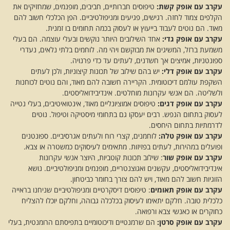
עקרב עם אופק קשת:
טיפוסים חברותיים, חביבים, מופנמים, שמחזיקים את
הקלפים צמוד לחזה. רגישים, פגיעים ומניפולטיביים. הפן הכלכלי חשוב להם
מאוד. הם נוטים לעבוד בייעוץ או לעסוק בכמה תחומים בו זמנית.
עקרב עם אופק גדי:
אחד השילובים היותר נוקשים ובעלי עוצמה. הם בעלי
משמעת ברזל, המשיגים את מבוקשם ויהי מה. לוחמים בלתי נלאים, נעדרי
ספונטניות, אמיצים אך חשדנים, לעתים עד כדי פרנויה.
עקרב עם אופק דלי
:
יש בהם שילוב של תכונות קיצוניות, ולכן לעתים
השקפת עולמם דיכוטומית. הקריירה חשובה להם מאוד, והם נוטים לכוחנות
ולשליטה. הם אנשי עקרונות מוחלטים. אינדיבידואליסטים.
עקרב עם אופק דגים:
טיפוסים אמוציונליים מאוד, אינטואיטיבים, בעלי נטייה
לעסוק בתחום הנפש. רבים יעסקו גם בתחומי מיסטיקה וטיפול. נוטים
לדרמתיות בתחום היחסים.
עקרב עם אופק טלה
:
לוחמנים, קצרי רוח ולעתים אגרסיביים. ספונטנים
ופועלים במהירות, לעתים בפזיזות. מתאימים לעיסוקים כמשטרה או צבא.
עקרב עם אופק שור
: שילוב תכונות קוטביות, היוצר אנשי עקרונות
אינדיבידואליסטים, עקשנים ואגוצנטריים, מופנמים ומניפולטיביים. נושא
הזוגיות חשוב להם מאוד, ויש להם צורך בחומר כביטחון.
עקרב
עם אופק תאומים
: טיפוסים דיסקרטיים ומניפולטיביים שניחנו בראייה
כלכלית טובה. חלקם יתאימו לעיסוק בכלכלה גבוהה, וחלקם יוכלו להצליח
כחוקרים או כאנשי צבא ורפואה.
עקרב עם אופק סרטן
:
הם שרמנטיים ודיכוטומיים בתפיסתם הרומנטית, בעלי