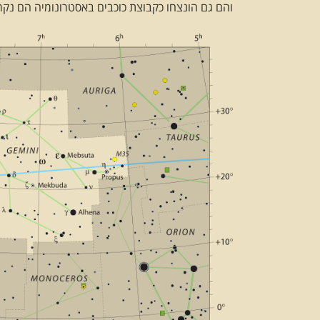
והם גם הונצחו כקבוצת כוכבים באסטרונומיה הם נקראים מעבר ל: mini