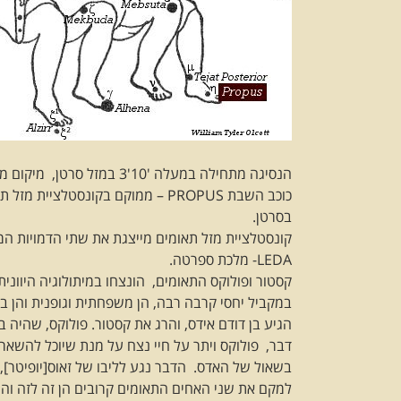
הנסיגה מתחילה במעלה '10'3 במזל סרטן, מיקום מדויק בו ממוקם כוכב השבת Propus.
בסרטן.
LEDA- מלכת ספרטה.
קסטור ופולוקס התאומים, הונצחו במיתולוגיה היוונית 
במקביל יחסי קרבה רבה, הן משפחתית וגופנית והן בק
הגיע בן דודם אידס, והרג את קסטור. פולוקס, שהיה ב
דבר, פולוקס ויתר על חיי נצח על מנת שיוכל להשאר ע
בשאול של האדס. הדבר נגע לליבו של זאוס[יופיטר], א
למקם את שני האחים התאומים קרובים הן זה לזה והן