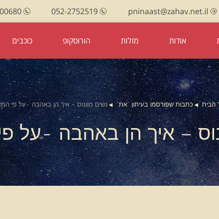
100680
052-2752519
pninaast@zahav.net.il
אודות
מזלות
הורוסקופ
כוכבים
 הבית
כתבות שפורסמו בעיתון "את"
נשים מוונוס – איך הן באהבה -על פי המזל
וס – איך הן באהבה -על פי