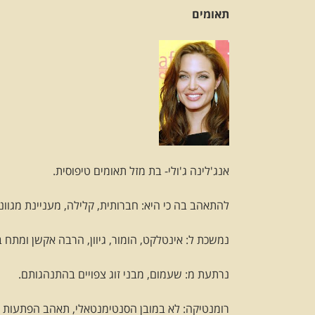
תאומים
אנג'לינה ג'ולי- בת מזל תאומים טיפוסית.
להתאהב בה כי היא: חברותית, קלילה, מעניינת מגוונ
נמשכת ל: אינטלקט, הומור, גיוון, הרבה אקשן ומתח ב
נרתעת מ: שעמום, מבני זוג צפויים בהתנהגותם.
רומנטיקה: לא במובן הסנטימנטאלי, תאהב הפתעות ו"