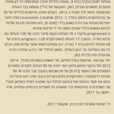
מעלות לוונוס בעקרב בבית 9. עוצמה כלכלית יציבה המתבססת על הון אמיתי,
מחצבים, משאבים טכניים, נשק, השקעות של נדל"ן עצומות בכל העולם
כשהמגמה הזאת תלך ותגדל ב-2012. העולם יופתע מהישגים כלכליים של סין
אך גם מהישגים בתחום החלל. ב- 2012 אוראנוס ב-transition בטלה תיצור
יחסי 60 מעלות עם הירח באופק בדלי במפת סין. היא מפתחת תכניות סודיות
לכיבוש נושאים בחלל שטרם הושגו על ידי מדינות אחרות.
ה-progressed מרקורי ב-16 מעלות בקשת מייצר היבט של 120 מעלות עם
פלוטו באריה. נפטון ב-17 מעלות במאזניים[בית 8] ב- progress בהיבט של
60 מעלות לפלוטו בבית 7 באריה. הם צומחים לשיאי עושר שללא ספק יעניקו
לה את השליטה על ההון העולמי. המאזן הכלכלי יופר ברגע שתהיה הכרה
שהעולם תלוי כלכלית בסין.
יחד עם זאת- אוראנוס בטלה מתייצב מול השמש במאזניים במהלך 2014-
2013 מול מרקורי ונפטון פלוטו ייצור היבט של 90 מעלות לכוכבים במאזניים
המסמלים את העושר [בית 8] של סין ושבתאי בעקרב יוצר היבט של 90
מעלות לדיקטטורה הסינית[מרס פלוטו באריה] והעם הסיני לאט ובהדרגה
יבטא את חוסר הנוחות שלו בתחום הכלכלי ועד אופציה למרוד בשלטון יתמרד
מול האוליגרכיה הפינססית דבר שישפיע על משברים פיננסיים עולמיים. אלה
יימשכו עד 2017.
כל הזכויות שמורות לפנינה כץ אוקטובר 2011