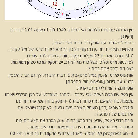
סין הוכרזה עם סיום מלחמת האזרחים ב-1.10.1949 בשעה 15.01 בבייג'ין
[פקינג].
בת מזל מאזניים עם אופק דלי. הירח ניצב באופק.
השמש במאזניים יחד עם מרקורי ונפטון בבית 8-ביתו הטבעי של מזל עקרב.
M.C- מרכז השמיים 23 מעלות בעקרב. וונוס צמודה לרום שמיים.
לפלנטות מרס ופלוטו כשליטות מזל עקרב, יש תפקיד מרכזי כשהן ממוקמות
בצמידות במזל אריה בבית 7.
אוראנוס שליט האופק במזל סרטן-בית 5. הבית היצירתי אך גם הבית העוסק
בבני נוער ולידות.[אוראנוס-חוק ההפלות]
אופי המפה הוא דלי+עקרב+אריה.
אין ספק שזו מפה בעלת אופי עקרבי – לוחמני כשהדגש על הפן הכלכלי ויצירת
מעצמת כוח השואבת את כוחה מבית 8 -העוסק בהון והשקעות יחד עם
האופק האוראני[דלי] העוסק ביצירת נשק גרעיני ולא קונבנציונאלי עם
אלמנטים של הפתעה.
הירח בדלי באופק, שליט מזל סרטן בתים: 5-6, מסמל את הצעירים וכוח
העבודה עליו המפה מתבססת. או סין כמעצמה בונה את עצמה.
ה- progression של המפה- מאדים ושבתאי המקודמות בבית 8 ביחסי 60