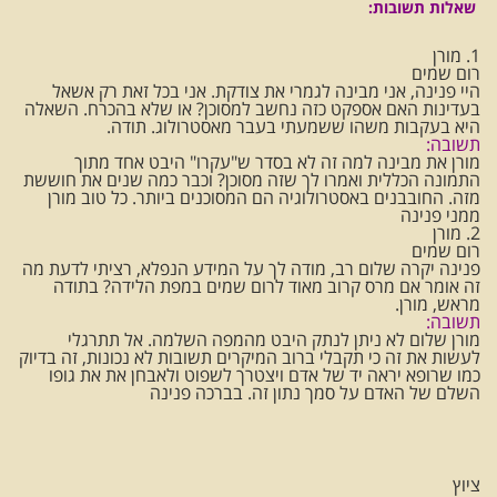
שאלות תשובות:
1. מורן
רום שמים
היי פנינה, אני מבינה לגמרי את צודקת. אני בכל זאת רק אשאל
בעדינות האם אספקט כזה נחשב למסוכן? או שלא בהכרח. השאלה
היא בעקבות משהו ששמעתי בעבר מאסטרולוג. תודה.
תשובה:
מורן את מבינה למה זה לא בסדר ש"עקרו" היבט אחד מתוך
התמונה הכללית ואמרו לך שזה מסוכן? וכבר כמה שנים את חוששת
מזה. החובבנים באסטרולוגיה הם המסוכנים ביותר. כל טוב מורן
ממני פנינה
2. מורן
רום שמים
פנינה יקרה שלום רב, מודה לך על המידע הנפלא, רציתי לדעת מה
זה אומר אם מרס קרוב מאוד לרום שמים במפת הלידה? בתודה
מראש, מורן.
תשובה:
מורן שלום לא ניתן לנתק היבט מהמפה השלמה. אל תתרגלי
לעשות את זה כי תקבלי ברוב המיקרים תשובות לא נכונות, זה בדיוק
כמו שרופא יראה יד של אדם ויצטרך לשפוט ולאבחן את את גופו
השלם של האדם על סמך נתון זה. בברכה פנינה
ציוץ