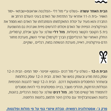
הבית האחד עשרה
–נשלט ע"י מזל דלי –הפלנטה אוראנוס+שבתאי –יסוד
האוויר –בית ה-11 אחראי על התדמית של האדם בעיני העולם הרחב או
החברה והוא מעיד על יכולת התאקלמותו והסתגלותו של האדם הוא מסמל את
הצירקולציה הפיזית של האדם ויכולתו להרשים פיזית ואנרגית גם מהשפעת
בית 5 הקוטבי הקשור בויטליות.
מזל דלי
שולט: על עקב אכילס, קרסוליים,
החלק האחורי של הרגליים[בין הברך לקרסול] שרירי השוק, מערכת מחזור
הדם-צירקולציה, ראייה, מערכת הנשימה במוח, רגליים , שוקיים.
הבית ה-12
– נשלט ע"י מזל דגים –נפטון+ יופיטר- יסוד המים- הבית ה-12
עוסק בתת מודע ובעומק נפשו של האדם. הבית ה-12 עוסק בחלומות
ובשחרור התיסכולים והמועקות דרכם. הבית ה-12 קשור להגנות הפנימיות
הכוללות:הדחקות, תהליכי משבר, בנייה פסיכולוגית כדי להיות מסוגלים
להתמודד מול קשיים מכל סוג.
מזל דגים
שולט: על כפות הרגליים, בהונות,
בלוטת האצטרובל[יחד עם טלה] היפר תלמוס, בלוטות הלימפה.
פרק ג'- אסטרולוגיה רפואית- טבלת איזורי גוף על פי מזלות ופלנטות.