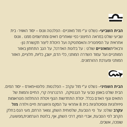
הבית השביעי-
נשלט ע"י מזל מאזניים- הפלנטה וונוס – יסוד האוויר- בית
שביעי שולט במראה החיצוני כפי שאחרים רואים ומתרשמים ממנו . וונוס
אחראית על הסימטריה והאסתטיקה ועל היכולת ליצור תקשורת נון-
ורבאלית
ומאזניים
שולט : על בלוטת האדרנל, על הגב התחתון באזור
המותניים ועל עמוד השדרה המותני, כלי הדם, ישבן, כליות, חלציים, האזור
המותני ומערכת ההורמונים.
הבית השמיני
– נשלט ע"י מזל עקרב – הפלנטות: פלוטו+מארס – יסוד המים.
הבית שולט באופן טבעי על הגנטיקה, הרגנרציה קרי, החיים והמוות של
התאים וגוף האדם בכלל. יכולת התחדשות הגוף ויכולת ההחלמה מטראומות
פיזיולוגיות ופסיכולוגיות בית 8 אחראי על הסקס והיווצרות חיים וילודה
מזל
עקרב
שולט: על פי הטבעת, שלפוחית השתן, צוואר הרחם, מעי הגס בחלק
הקרוב לפי הטבעת, אברי המין, דרכי השתן, אף, בלוטת הערמונית,מפשעה,
שופכה, אשכים.