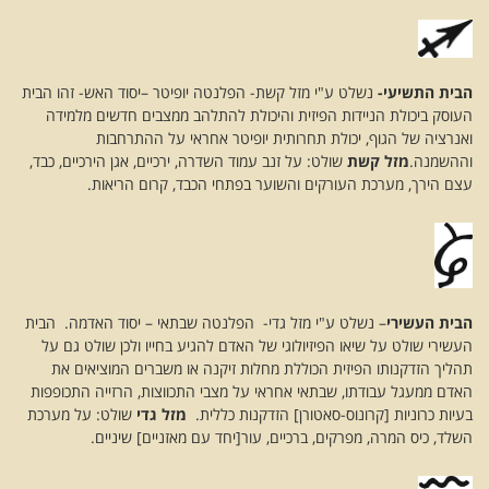
הבית התשיעי-
נשלט ע"י מזל קשת- הפלנטה יופיטר –יסוד האש- זהו הבית
העוסק ביכולת הניידות הפיזית והיכולת להתלהב ממצבים חדשים מלמידה
ואנרציה של הגוף, יכולת תחרותית יופיטר אחראי על ההתרחבות
וההשמנה.
מזל קשת
שולט: על זנב עמוד השדרה, ירכיים, אגן הירכיים, כבד,
עצם הירך, מערכת העורקים והשוער בפתחי הכבד, קרום הריאות.
הבית העשירי
– נשלט ע"י מזל גדי- הפלנטה שבתאי – יסוד האדמה. הבית
העשירי שולט על שיאו הפיזיולוגי של האדם להגיע בחייו ולכן שולט גם על
תהליך הזדקנותו הפיזית הכוללת מחלות זיקנה או משברים המוציאים את
האדם ממעגל עבודתו, שבתאי אחראי על מצבי התכווצות, הרזייה התכופפות
בעיות כרוניות [קרונוס-סאטורן] הזדקנות כללית.
מזל גדי
שולט: על מערכת
השלד, כיס המרה, מפרקים, ברכיים, עור[יחד עם מאזניים] שיניים.