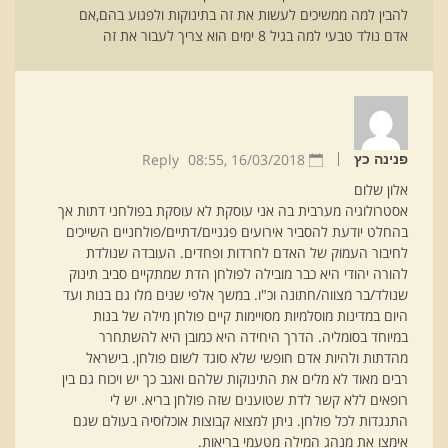
להבין למה ממשיכים לעשות את זה בתינוקות ולפגוע בהם,אם
אדם נולד טבעי למה בגיל 8 ימים הוא צריך לעבור את זה
Reply
08:55
16/03/2018 ,
פנינה כץ
אלון שלום
אסטרולוגיה מערבית בה אני עוסקת לא עוסקת בפולחני דתות אך
בהחלט יודעת להסביר אירועים פגניים/דתיים/פולחניים השייכים
לחיבור העמוק של האדם לחרדות ופחדים. העובדה שנולדת
להורה יהודי היא כבר מובילה לפולחן הדת שמתקיים סביב תינוק
שנולד/בר מצווה/חתונה וכ"ו. במשך אלפי שנים מלו גם בנות ועד
היום במדינות מוסלמיות מסויימות קיים פולחן מילה של בנות
במיוחד בסומליה. הדרך היחידה היא כמובן היא להשתחרר
מהדתות ולהיות אדם חופשי שלא סוגד לשום פולחן. בישראל
רבים מאוד לא מלים את התינוקות שלהם ואגב כך יש ויכוח גם בין
רופאים ללא קשר לדת שטוענים שזה פולחן בריא. יש לי
התנגדות לכל פולחן. ניתן למצוא קבוצות אוכלוסיה בעולם שגם
אימצו את מנהג המילה מטעמי בריאות.