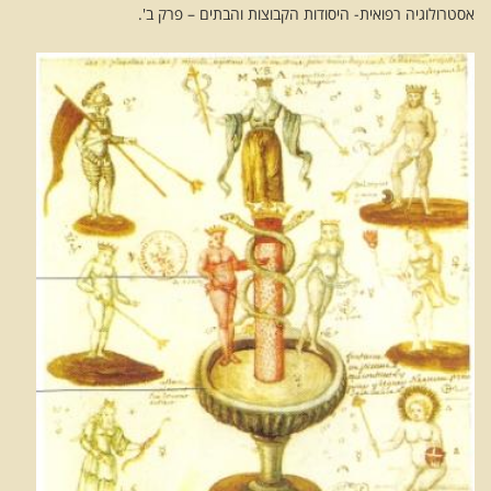
אסטרולוגיה רפואית- היסודות הקבוצות והבתים – פרק ב'.