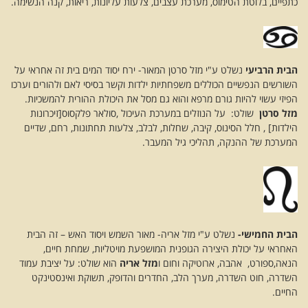
כתפיים, בלוטת הטימוס, מערכת עצבים, צלעות עליונות, ריאות, קנה הנשימה.
הבית הרביעי
נשלט ע"י מזל סרטן המאור- ירח יסוד המים בית זה אחראי על
השורשים הנפשיים הכוללים משפחתיות ילדות וקשר בסיסי לאם ולהורים וערכו
הפיזי עשוי להיות גורם מרפא והוא גם מסל את היכולת ההורית להמשכיות.
מזל סרטן
שולט: על הנוזלים במערכת העיכול ,סולאר פלקסוס[זיכרונות
הילדות] , חלל הסינוס, קיבה, שחלות, לבלב, צלעות תחתונות, רחם, שדיים
המערכת של ההנקה, תהליכי גיל המעבר.
הבית החמישי-
נשלט ע"י מזל אריה- מאור השמש ויסוד האש – זה הבית
האחראי על יכולת היצירה הגופנית המושפעת מויטליות, שמחת חיים,
הנאה,ספורט, אהבה, ארוטיקה וחום ו
מזל אריה
הוא שולט: על יציבת עמוד
השדרה, חוט השדרה, מערך הלב, החדרים והדופק, תשוקת ואינסטינקט
החיים.