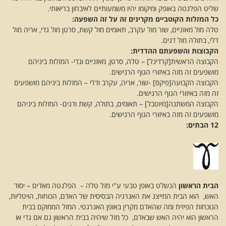
שליט הפלנטה באופק ומיקומו יהיו משמעותיים לאיבחון בריאותי.
כל המזלות הקוטביים מקרינים זה על זה השפעה:
טלה מול מאזניים, שור מול עקרב, תאומים מול קשת, סרטן מול גדי, אריה מול
דלי, בתולה מול דגים.
הקבוצות והשפעתם ההדדית:
הקבוצה הראשית[קרדינל] – טלה, סרטן, מאזניים וגדי- המזלות ביניהם
מושפעים זה מזה באיזורי הגוף הרגישים.
הקבוצה הקבועה[פיקס] -שור, אריה, עקרב ודלי – המזלות ביניהם מושפעים
זה מזה באיזורי הגוף הרגישים.
הקבוצה המשתנה[מיוטבל] – תאומים, בתולה, קשת ודגים- המזלות ביניהם
מושפעים זה מזה באיזורי הגוף הרגישים.
12 הבתים:
הבית הראשון
הנשלט באופן טבעי ע"י מזל טלה – הפלנטה מאדים – יסוד
האש, הוא הבית המייצג את האנרגיה הבסיסית של האדם, הכוחות, הויטליות,
הנוכחות הפיזית ומה שהאדם מקרין באופן האנרגטי. המזל הממוקם בבית
הראשון הוא יהיה האש שבאדם, כל מזל שיהיה בבית הראשון גם אם גדי או