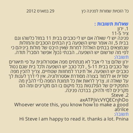
כל הזכויות שמורות לפנינה כץ 29 במארס 2012
שאלות תשובות :
1. ירון
ציר 11-5
פנינה יש לי שאלה אם יש לי כוכבים בבית 11 במזל כלשהו וגם
בבית 5, זה אומר שיש השפעה בין הבתים הכוכבים והמזלות
שנמצאים בבתים האלה? למרות שאין היבט של מולות ביניהם כי
לפי מה שרשום יש השפעה.. הבנתי נכון? אפשר הסבר? תודה.
תשובה:
ירון שלום צר לי אבל לא מנתחים מפה אסטרולוגית על פי תיאורים
של כוכבים בבית 5-11 , לכל כוכב יש השפעה ולכל בית שגם נטול
כוכבים יש השפעה. אל תיגרר למחוזות שטחיים. צריך להכין מפה
יסודית או ללמוד בצורה מסודרת אסטרולוגיה. אין לי דרך לענות לך
על שאלה זו. צריך לראות את כל תמונת המפה כדי להבין מה
התפקידים של הפלנטות בכל מיקום בו הם מקרינים ומה הם
מקרינים למי ולהיכן. בברכה פנינה.
2. Steve
axATPjVcVYQECnjhDo
Whoever wrote this, you know how to make a good
atrilce
תשובה:
Hi Steve I am happy to read it. thanks a lot. Pnina