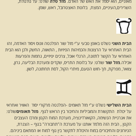
מאזניים, הוא יסמל את האש של האדם.
מזל טלה
שולט: על גולגולת,
השרירים,העיניים, המצח, בלוטת האצטרובל, ראש, שומן.
הבית השני
נשלט באופן טבעי ע"י מזל שור הפלנטה וונוס ויסוד האדמה, זהו
הבית האחראי על הרצונות והכמיהות הפיזיות , התאווה, החשק ולכן הוא הבית
האחראי על הקשר לתזונה, הרגלי אוכל, צרכים יפיזיים, גחמות והפרעות
אכילה.
מזל שור
שולט: על בלוטת התריס, שקדים ומערכת הבליעה, גרון,
צוואר, מפרקת, חך-חוש הטעם, מיתרי הקול, לסת תחתונה, לשון.
הבית השלישי
נשלט ע"י מזל תאומים -הפלנטה מרקורי יסוד האוויר ואחראי
על יכולת התקשורת והמוביליות והחיבור בין הראש לגוף.
מזל תאומים
שולט:
את אנרגיית הנשימה, הקואורדינציה, מערכת המוח הקטן ומרכז העצבים
הקטן , הבית הזה מלמד אותנו על מערכת ה"תחבורה" בגוף – הצנרת,
הניורונים והחיבורים במוח והיכולת לתקשר בין גוף למוח או המתאם ביניהם.