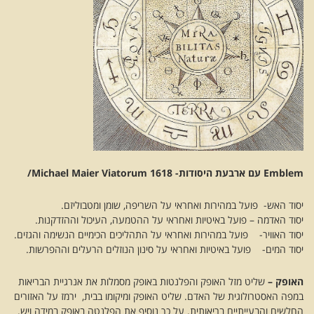
Emblem עם ארבעת היסודות- Michael Maier Viatorum 1618/
יסוד האש- פועל במהירות ואחראי על השריפה, שומן ומטבוליזם.
יסוד האדמה – פועל באיטיות ואחראי על ההטמעה, העיכול וההזדקנות.
יסוד האוויר- פועל במהירות ואחראי על התהליכים הכימיים הנשימה והגזים.
יסוד המים- פועל באיטיות ואחראי על סינון הנוזלים הרעלים וההפרשות.
האופק –
שליט מזל האופק והפלנטות באופק מסמלות את אנרגיית הבריאות
במפה האסטרולוגית של האדם. שליט האופק ומיקומו בבית, ירמז על האזורים
החלשים והבעייתיים בריאותית. על כך נוסיף את הפלנטה באופק במידה ויש.