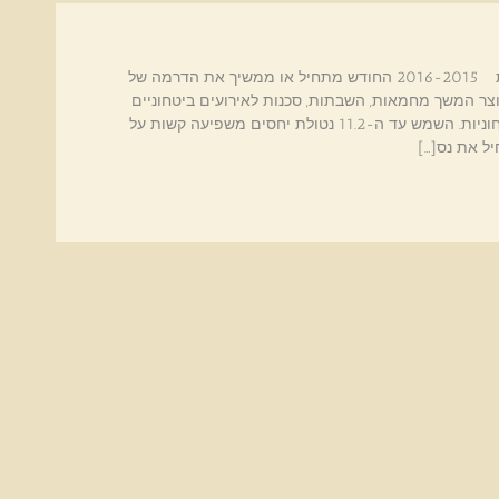
תחזית אסטרולוגית כלכלית כלכלה החודשים בשנת 2016-2015 החודש מתחיל או ממשיך את הדרמה של
12-3 יהיה נטול יחסים ויוצר המשך מחמאות, השבתות, סכנות לאירועים ביטחוניים
בכל רחבי העולם בעיקר פיצוצים, שריפות וסכנות ביטחוניות. השמש עד ה-11.2 נטולת יחסים משפיעה קשות על