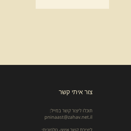
צור איתי קשר
תוכלו ליצור קשר במייל:
pninaast@zahav.net.il
ליצירת קשר אישי- טלפונים: