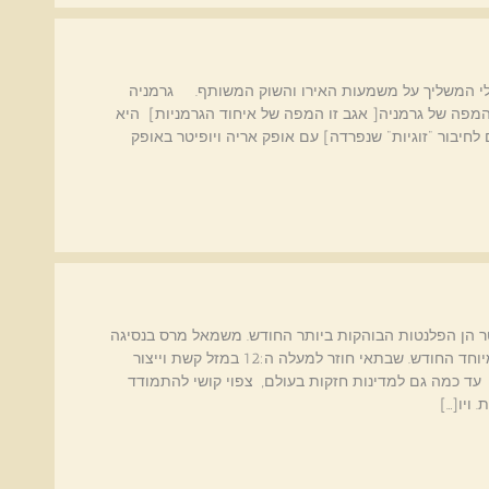
לי המשליך על משמעות האירו והשוק המשותף. גרמניה
3.10 0:39 ברלין. בניתוח המפה של גרמניה[ אגב זו המפה של איחוד הגרמניות] היא
חיבור "זוגיות" שנפרדה] עם אופק אריה ויופיטר באופק
2016 מרס, שבתאי ויופיטר הן הפלנטות הבוהקות ביותר החודש. משמאל מרס בנסיגה
במזל עקרב כשהוא ייצור היבטים דרמטים אלימים במיוחד החודש. שבתאי חוזר למעלה ה:12 במזל קשת וייצור
 עד כמה גם למדינות חזקות בעולם, צפוי קושי להתמודד
 ויו[…]