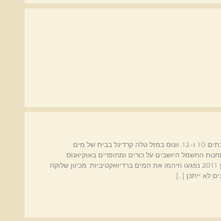
מפת יפן שליטי המפה הם אוראנוס[דלי] וונוס[שור] בתים 10 ו-12. וונוס במזל טלה קרדינל בבית של מים
חנות החשמל היושבים על כורים ומחופרים באוקיאנוס.
הכורים המניעים את כל כלכלת יפן חשמל וכ"ו, במרץ 2011 נפגעו וזיהמו את המים ברדיואקטיביות. מכיוון שלוקח
 לא ייתכן […]