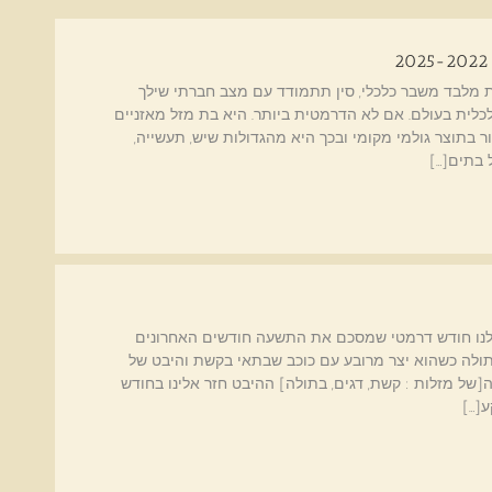
מלבד משבר כלכלי, סין תתמודד עם מצב חברתי שילך
לית בעולם. אם לא הדרמטית ביותר. היא בת מזל מאזניים
נפטון צמודים בבית 8 הבית הקשור בתוצר גולמי מקומי ובכך היא מהגדולות שיש, תעשייה,
 בתים[…]
לנו חודש דרמטי שמסכם את התשעה חודשים האחרונים
ר למזל בתולה כשהוא יצר מרובע עם כוכב שבתאי בקשת והיבט של
[של מזלות : קשת, דגים, בתולה] ההיבט חזר אלינו בחודש