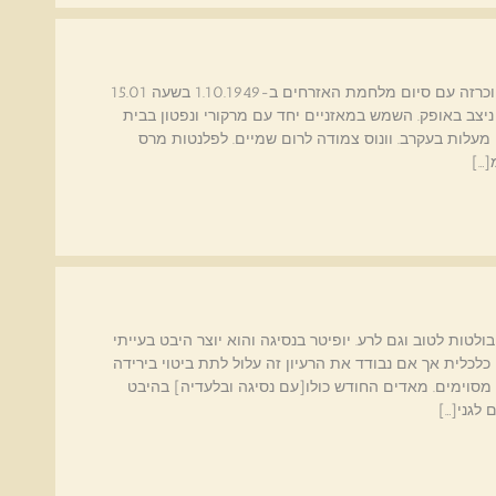
סין - האימפריה הכלכלית - הורוסקופ. סין הוכרזה עם סיום מלחמת האזרחים ב-1.10.1949 בשעה 15.01
ח ניצב באופק. השמש במאזניים יחד עם מרקורי ונפטון בבית
8-ביתו הטבעי של מזל עקרב. M.C- מרכז השמיים 23 מעלות בעקרב. וונוס צמודה לרום שמיים. לפלנטות מרס
[…]
ש של טלטלות בולטות לטוב וגם לרע. יופיטר בנסיגה והוא יוצר היבט בעייתי
לית אך אם נבודד את הרעיון זה עלול לתת ביטוי בירידה
מסוימים. מאדים החודש כולו[עם נסיגה ובלעדיה] בהיבט
לגני[…]