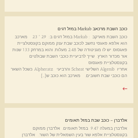
כוכב השבת מרכאב Markab במזל דגים
כוכב השבת מארקב : Markab במזל דגים ב: 29 ° 23 מארכב
הוא אלפא פאגסי נחשב לכוכב שבת ענק ממוקם בקונסטלציית
פאגסוס. יש לו מגניטודה של 2.48 מעלות. והוא במרחק 133 שנות
אור מכדור הארץ. שייך לרביעיית כוכבי השבת שבולטים
בקונסטלציית פאגסוס
אחריו Algenib השלישי Scheat והרביעי Alpheratz .כשכל השאר
הם כוכבי שבת חשובים. מארכב הוא כוכב ש[…]
אלדברן – כוכב שבת במזל תאומים
אלדברן במעלה 9.47 במזל תאומים. אלדברן ממוקם
בקונסטלציית אלפא שור בעין השמאלית של השור. אלדברן