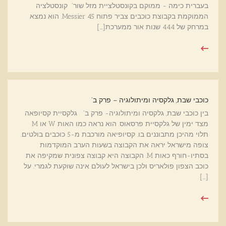
בעברית כימה - ממוקם בקונסטלציית מזל שור' קונסטלציה
הממוקמת בקבוצת כוכבים צביר פתוח Messier 45. הוא נמצא
במרחק של 444 שנות אור ממערכת[…]
כוכבי שבת, גלקסיה ומיתולוגיה – פרק ב'
בין כוכבי שבת, גלקסיה ומיתולוגיה- פרק ב' גלקסיית קסיופאה
מצד ימין של גלקסיית פרסאוס. הוא נראה כמו האות W או M
תלוי מהיכן מתבוננים בו. קסיופיאה מורכבת מ-5 כוכבים בולטים.
צופה מישראל יראה את הקבוצה בשעות הערב המוקדמות
בסתיו-חורף כאות M. הקבוצה היא קבוצה צפונית שמקיפה את
כוכב הצפון פולאריס ולכן בישראל לעולם אינה שוקעת לגמרי. על
[…]