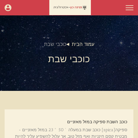
עמוד הבית
כוכבי שבת
כוכבי שבת
כוכב השבת ספיקה במזל מאזניים
ספיקה[spica] כוכב שבת במעלה ' 50 ° 23 במזל מאזניים -
מבטיח קסם חינניות ואף מזל טוב, אך עלול להשפיע עליך להיות