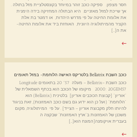
חסר מצפון. ספיקה כוכב זוהר במיוחד בקונסטלציית מזל בתולה .
אך שייכת למזל מאזניים. היא הבתולה המחזיקה בידה הימנית
את אלומת החיטה על פי מדרש היהדות, או דמטר בת אלת
הקציר מהמיתולוגיה היוונית, האוחזת ביד את אלומת החיטה-
את ה[…]
כוכב השבת Bellatrix בלטריקס האישה הלוחמת- במזל תאומים
כוכב השבת –Bellatrix – מעלה °57 20 בתאומים Longitude
2000: 20GEM57 מיקומו של הכוכב הוא בכתף השמאלית של
"אוריון" [קבוצת הכוכבים אוריון] בלטינית (Bellatrix) הוא
"הלוחמת" (ועל כן הוא ידוע גם בשם כוכב האמזונות), זאת בניגוד
להיותו חלק מקבוצת אוריון – הצייד] . על פי המיתולוגיה, מקום
משכנן של האמזונות ב"ארץ האמזונות" שבקצה ה
בעברית אויקומנה[המונח הוא[…]