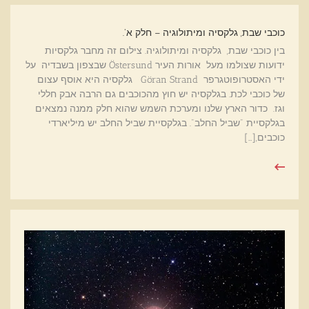
כוכבי שבת, גלקסיה ומיתולוגיה – חלק א'.
בין כוכבי שבת, גלקסיה ומיתולוגיה. צילום זה מחבר גלקסיות
ידועות שצולמו מעל אורות העיר Östersund שבצפון בשבדיה על
ידי האסטרופוטגרפר Göran Strand גלקסיה היא אוסף עצום
של כוכבי לכת. בגלקסיה יש חוץ מהכוכבים גם הרבה אבק חללי
וגז. כדור הארץ שלנו ומערכת השמש שהוא חלק ממנה נמצאים
בגלקסיית "שביל החלב". בגלקסיית שביל החלב יש מיליארדי
כוכבים,[…]