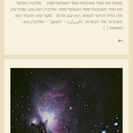
מסמל את אחד מארבעת סוסי האפוקליפסה . אלדברן מסמל
את אחד מארבעת סוסי האפוקליפסה. אלדברן הוא כוכב שבת ענק
וזהו גודלו היחסי לשמש, הוא ענק אדום. מקור שמו הנוכחי הוא
מערבית "אל-דבאראן" (الدبران) – "העוקב" – אלדברן הוא
למעשה […]