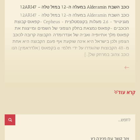
כוכב השבת Alderamin במעלה ה-12 במזל טלה – 12ARI47
כוכב השבת Alderamin במעלה ה-12 במזל טלה - 12ARI47
מגניטיוד - 2.6 מעלות. בקונסטלצית - Cepheus -קפאוס קבוצת
הכוכבים -קפאוס נמצאת בחלק הצפוני של השמים ומייצגת את
קפאוס מלך אתיופיה ואביה של אנדרומדה. הקבוצה קרובה לכוכב
הצפון ולכן בישראל היא אינה שוקעת אף פעם. הקבוצה היא אחת
מ-48 הקבוצות שהוגדרו על ידי תלמי. α בקפאוס (אלדראמין) הנו
כוכב צהוב במרחק של[…]
קרא עוד
צור קשר עם פנינה כץ