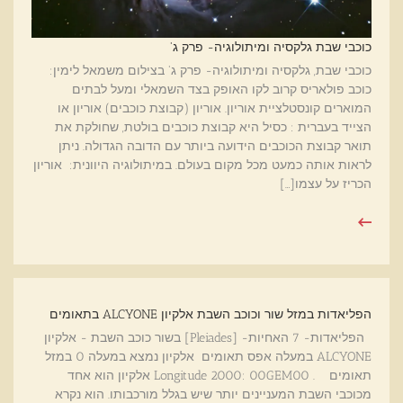
כוכבי שבת גלקסיה ומיתולוגיה- פרק ג'
כוכבי שבת, גלקסיה ומיתולוגיה- פרק ג' בצילום משמאל לימין:
כוכב פולאריס קרוב לקו האופק בצד השמאלי ומעל לבתים
המוארים קונסטלציית אוריון. אוריון (קבוצת כוכבים) אוריון או
הצייד בעברית : כסיל היא קבוצת כוכבים בולטת, שחולקת את
תואר קבוצת הכוכבים הידועה ביותר עם הדובה הגדולה. ניתן
לראות אותה כמעט מכל מקום בעולם. במיתולוגיה היוונית: אוריון
הכריז על עצמו[…]
הפליאדות במזל שור וכוכב השבת אלקיון ALCYONE בתאומים
הפליאדות- 7 האחיות- [Pleiades] בשור כוכב השבת - אלקיון
ALCYONE במעלה אפס תאומים אלקיון נמצא במעלה 0 במזל
תאומים . Longitude 2000: 00GEM00 אלקיון הוא אחד
מכוכבי השבת המעניינים יותר שיש בגלל מורכבותו. הוא נקרא