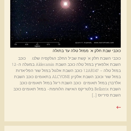
כוכבי שבת חלק א' ממזל טלה עד בתולה
כוכבי השבת חלק א' קשת שביל החלב הגלקסיה שלנו. כוכב
השבת אלפארץ במזל טלה כוכב השבת Alderamin במעלה ה-12
במזל טלה – 12ARI47 כוכב השבת אלגול במזל שור הפליאדות
במזל שור וכוכב השבת אלקיון ALCYONE בתאומים כוכב השבת
אלדברן במזל תאומים כוכב השבת ריגל במזל תאומים כוכב
השבת Bellatrix בלטריקס האישה הלוחמת- במזל תאומים כוכב
השבת סיריוס […]