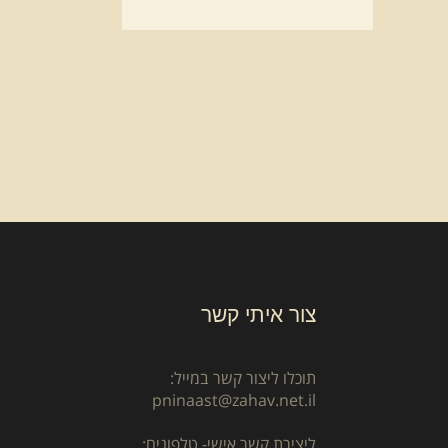
צור איתי קשר
תוכלו ליצור קשר במייל:
pninaast@zahav.net.il
ליצירת קשר אישי- טלפונים: