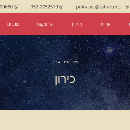
100680
052-2752519
pninaast@zahav.net.il
אודות
מזלות
הורוסקופ
כוכבים
עמוד הבית
כירון
כירון