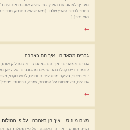
מעדיף לאהוב את הארץ כפי שהיא אוהבת את הירח." 
ביותר לכדור הארץ שלנו. [מאז שהוא התנתק מכדור הא
הוא נקר[…]
גברים ממאדים- איך הם באהבה
גברים ממאדים- איך הם באהבה מה מדליק אותו, מה 
יופי חיצוני, בעיקר מבט עיניים ופנים, לבוש סקסי, מ
גבוהים, השתלטות על המרחב, שגרה, טרחנות, פסיבי[…
נשים מוונוס – איך הן באהבה -על פי המזלות.
נשים מוונוס - איך הן באהבה -על פי המזלות. מה מ