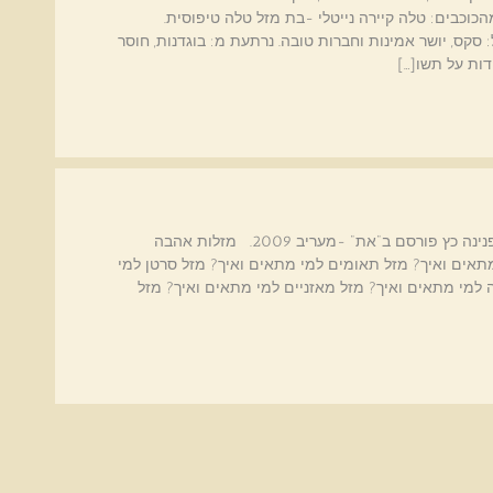
כוכבים: טלה קיירה נייטלי -בת מזל טלה טיפוסית.
סקס, יושר אמינות וחברות טובה. נרתעת מ: בוגדנות, חוסר
ות על תשו[…]
מזלות - מי מתאים למי ואיך? כל הזכויות שמורות לפנינה כץ פורסם ב"את" -מעריב 2009. מזלות אהבה
תאים ואיך? מזל תאומים למי מתאים ואיך? מזל סרטן למי
 למי מתאים ואיך? מזל מאזניים למי מתאים ואיך? מזל