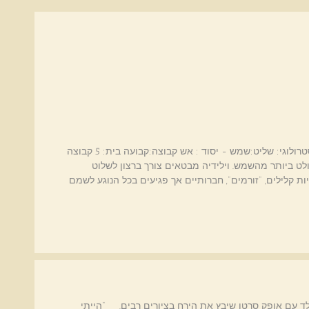
מזל אריה הורוסקופ לשנת 2027-2026 הסימן האסטרולוגי: שליט:שמש - יסוד : אש קבוצה:קבועה בית: 5 קבוצה
ושפעת באופן הבולט ביותר מהשמש. וילידיה מבטאים צורך ברצון לשלוט
יות קלילים, "זורמים", חברותיים אך פגיעים בכל הנוגע לשמם
א' ואן גוך שנולד עם אופק סרטן שיבץ את הירח בציורים רבים. "הייתי