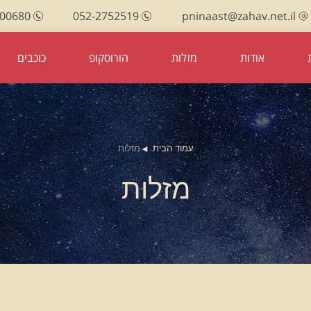
100680
052-2752519
pninaast@zahav.net.il
אודות
מזלות
הורוסקופ
כוכבים
עמוד הבית
מזלות
מזלות