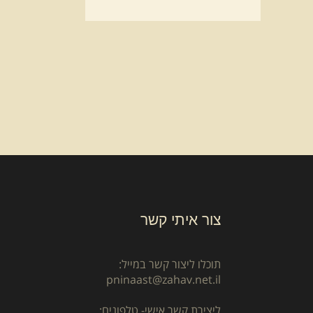
צור איתי קשר
תוכלו ליצור קשר במייל:
pninaast@zahav.net.il
ליצירת קשר אישי- טלפונים: