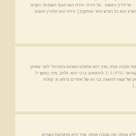
~ פרידריך ניטשה על הירח: הירח הוא הגוף השמימי הקרוב
רץ הוא כל חודש חוזר ומתקרב]. הירח הוא הלוויין הטבעי
מכבה אותו, ואיך הוא מתנהג כשהוא בזוגיות? לפני שאתן
קובעות דייט קבלו כמה טיפים מהכוכבים: טלה יאן מקגרוגר-31.3.1970 להתאהב בו כי הוא: נלהב, מיני. נמשך ל:
שחק של קשה להשגה, בני זוג של אחרים. נרתע מ: קולות
]
דליק אותה, מה מכבה אותה, ואיך היא מתנהגת כשהיא