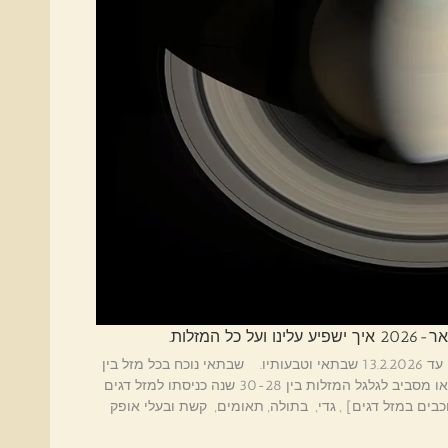
שבתאי [סטורן] מגיע לביקור במזל דגים – 7.3.2023 עד 13.2.2026 שבתאי וטבעותיו. שבתאי נוכח בכל מזל בין
שנתיים וחצי לשלוש ומבצע סיבוב מלא בכל המזלות או מסביב לגלגל המזלות בין 30-28 שנה כניסתו למזל דגים
בים במזל דגים] , גדי, בתולה, תאומים, קשת ובעלי אופק