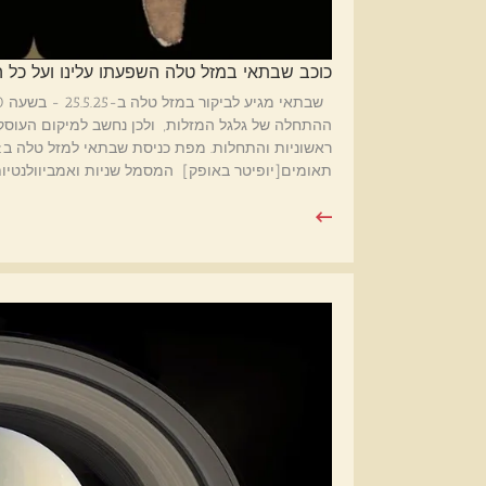
כוכב שבתאי במזל טלה השפעתו עלינו ועל כל ה
ההתחלה של גלגל המזלות, ולכן נחשב למיקום העוסק
תאומים[יופיטר באופק] המסמל שניות ואמביוולנטיות 