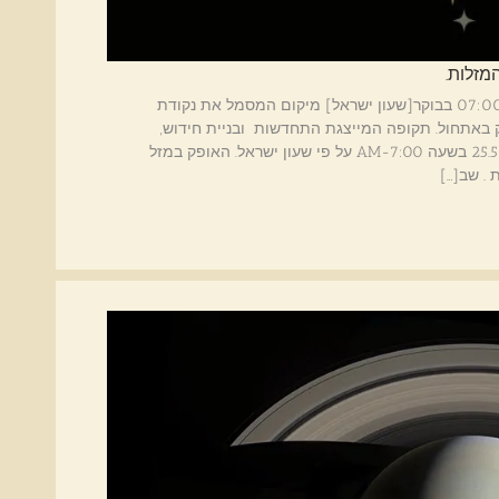
מזלות.
שבתאי מגיע לביקור במזל טלה ב-25.5.25 - בשעה 07:00 בבוקר[שעון ישראל] מיקום המסמל את נקודת
 באתחול. תקופה המייצגת התחדשות ובניית חידוש,
ראשוניות והתחלות. מפת כניסת שבתאי למזל טלה ב:25.5 בשעה AM-7:00 על פי שעון ישראל. האופק במזל
. שב[…]