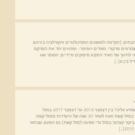
תאי- הסופר אגו [ה'אני העליון'] והשפעתו ב- 12 הבתים. [הקדמה למושגים הפסיכולוגיים והקורלציה ביניהם
צטרפים מרקורי, מאדים ויופיטר- ומהווים יחד את המרקם
לתיווך של האיד התובע סיפוקים מיידיים; הסופר אגו
ל בין ט[…]
שבתאי במזל קשת - שיעור בהתעוררות - איך הוא ישפיע עלינו? בין דצמבר 2014 עד דצמבר 2017 במזל
ב-24.12.2014 בשעה 11:33 בוקר. יגיע שבתאי לביקור במזל קשת וזאת לאחר 30 שנה של היעדרות ממזל קשת.
בין 11.1985 עד 11.1988. [תוך כדי ביקור קצרצר במזל גדי ונסיגה למזל קשת] גם הפעם, שבתאי