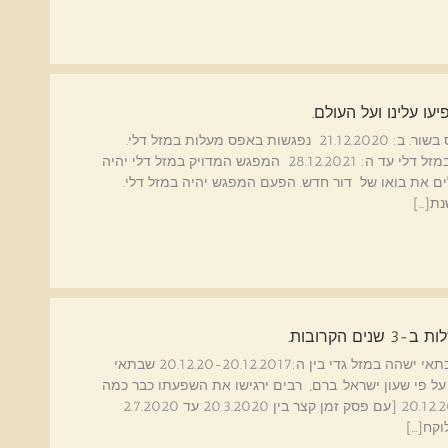
עו עלינו ועל העולם.
שבתאי וצדק שתי פלנטות המגיעות למזל דלי-אורנוס בשור. ב: 21.12.2020 נפגשות באפס מעלות במזל דלי.
שבתאי ישהה במזל דלי עד מארס 2023 וצדק ישהה במזל דלי עד ה: 28.12.2021 המפגש המדויק במזל דלי יהיה
פגשים ומסמלים את בואו של דור חדש. הפעם המפגש יהיה במזל דלי.
נת[…]
הקרובות.
שבתאי במזל גדי-חוזר הביתה- איך ישפיע עלינו ? שבתאי ישהה במזל גדי בין ה:20.12.20-20.12.2017 שבתאי
גיע לביקור למזל גדי ב: ב:20.12.2017 בשעה 18:00 על פי שעון ישראל. ברם, רבים ירגישו את השפעתו כבר כמה
ימים לפני כן והוא ישהה במזל גדי רשמית עד ה: 20.12.2020 [עם פסק זמן קצר בין 20.3.2020 עד 2.7.2020
וקח[…]