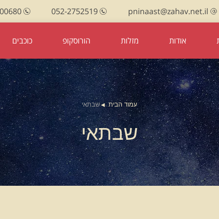
100680
052-2752519
pninaast@zahav.net.il
אודות
מזלות
הורוסקופ
כוכבים
עמוד הבית
שבתאי
שבתאי