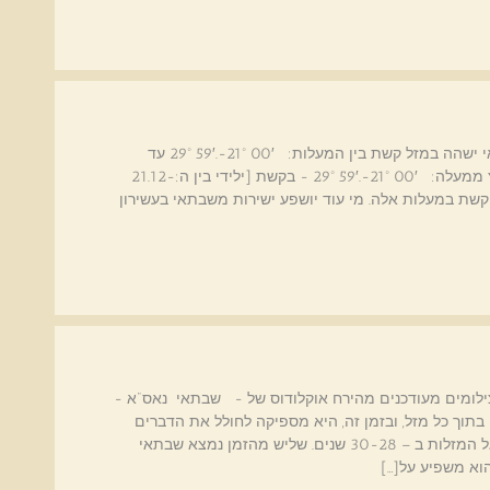
שבתאי בקשת - העשירון האחרון להתפכחות. שבתאי ישהה במזל קשת בין המעלות: 29º 59′.-21º 00′ עד
ה:21.12.2017 כשהוא עובר למזל גדי. הוא ינוע ממרץ ממעלה: 29º 59′.-21º 00′ - בקשת [ילידי בין ה:21.12-
אופק קשת במעלות אלה. מי עוד יושפע ישירות משבתאי בעשירון
ילומים מעודכנים מהירח אוקלודוס של - שבתאי נאס"א -
וחצי בתוך כל מזל, ובזמן זה, היא מספיקה לחולל את הדברים
המיוחסים לה. שבתאי מסיים סיבוב אחד מסביב לגלגל המזלות ב – 30-28 שנים. שליש מהזמן נמצא שבתאי
הוא משפיע על[…]