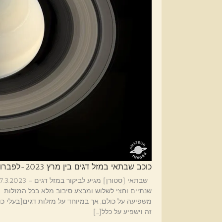
כוכב שבתאי במזל דגים בין מרץ 2023-לפברואר-2026 איך ישפיע עלינו ועל כל המזלות.
משפיעה על כולם, אך במיוחד על מזלות דגים[בעלי כוכ
זה וישפיע על כלל[…]