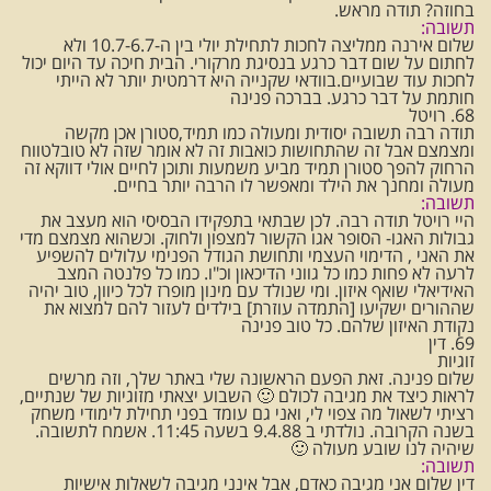
בחוזה? תודה מראש.
תשובה:
שלום אירנה ממליצה לחכות לתחילת יולי בין ה-10.7-6.7 ולא
לחתום על שום דבר כרגע בנסיגת מרקורי. הבית חיכה עד היום יכול
לחכות עוד שבועיים.בוודאי שקנייה היא דרמטית יותר לא הייתי
חותמת על דבר כרגע. בברכה פנינה
68. רויטל
תודה רבה תשובה יסודית ומעולה כמו תמיד,סטורן אכן מקשה
ומצמצם אבל זה שהתחושות כואבות זה לא אומר שזה לא טובלטווח
הרחוק להפך סטורן תמיד מביע משמעות ותוכן לחיים אולי דווקא זה
מעולה ומחנך את הילד ומאפשר לו הרבה יותר בחיים.
תשובה:
היי רויטל תודה רבה. לכן שבתאי בתפקידו הבסיסי הוא מעצב את
גבולות האגו- הסופר אגו הקשור למצפון ולחוק. וכשהוא מצמצם מדי
את האני , הדימוי העצמי ותחושת הגודל הפנימי עלולים להשפיע
לרעה לא פחות כמו כל גווני הדיכאון וכ"ו. כמו כל פלנטה המצב
האידיאלי שואף איזון. ומי שנולד עם מינון מופרז לכל כיוון, טוב יהיה
שההורים ישקיעו [התמדה עוזרת] בילדים לעזור להם למצוא את
נקודת האיזון שלהם. כל טוב פנינה
69. דין
זוגיות
שלום פנינה. זאת הפעם הראשונה שלי באתר שלך, וזה מרשים
לראות כיצד את מגיבה לכולם 🙂 השבוע יצאתי מזוגיות של שנתיים,
רציתי לשאול מה צפוי לי, ואני גם עומד בפני תחילת לימודי משחק
בשנה הקרובה. נולדתי ב 9.4.88 בשעה 11:45. אשמח לתשובה.
שיהיה לנו שובע מעולה 🙂
תשובה:
דין שלום אני מגיבה כאדם, אבל אינני מגיבה לשאלות אישיות