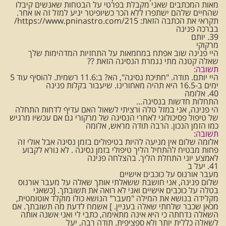
מאות המכתבים שאני מקבלת בפרטי על הבטחות שאנשים קיבלו
שהחיים שלהם ישתפרו ללא הכר כשיופיטר יגיע למזל זה או אחר.
תקראי את הכתבה הזאת: https://www.pninastro.com/215/
בברכה פנינה
39. יותם
מרקוקי
היי פנינה שוב אפתח במחמאות על התחזיות המדהימות שלך
שאלה קטנה מתי נגמרת הנסיגה הזאת ??
תשובה:
היי יותם. תודה. "חתיכת נסיגה", הא? ב:11.6 רשמית. להוסיף עוד 5
ימים ב-16.5 היא תהיה מאחורינו. שיעבור בקלות פנינה
40. אלומה
התחלות חדשות בנסיגה…
הי פנינה, אני במזל טלה ורציתי לשאול האם עדיף לדחות התחלה
של טיפול פסיכולוגי לאחרי הנסיגה של מרקורי גם אם עכשיו מרגיש
כמו הזמן הנכון. הרבה תודה מראש, אלומה
תשובה:
אלומה שלום אין מניעה להיות בטיפולים בזמן נסיגה אבל אולי זה
פחות מבטיח להתחיל הליך טיפולי בזמן נסיגה . לא נורא לקבוע
לאמצע יוני התחלת הליך. בהצלחה פנינה
41. יעל ב
מעבר אורנוס על כוכבים אישיים
שלום פנינה, אני חושבת ששאלתי אותך שאלה על מעבר אורנוס
בטלה על כוכבים אישיים ואני לא רואה את תשובתך. [כשאני
מקלידה בנושא את המילה "מעבר" הנושא כולו מוקלד אוטומטית,
מכאן שכבר שלחתי שאלה בעניין. ] אשמח לדעת מה תשובתך. אם
השאלה נדחתה כי היא אינה מתאימה, כתבי לי ואני אשנה אותה
לשאלה כללית יותר ולא ספציפית. תודה רבה, יעל