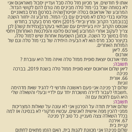
אותו 9 חודשים. אך מכיוון מזל טלה סבל ועדיין יסבול מאוראנוס אני
לא בטוחה שכל בני מזל טלה מבינים מה גורם להם לקושי הגדול.
המרובע של אוראנוס בטלה יופיטר[שהיה בסרטן] מרס במאזניים
ופלוטו בגדי כולם לא מטיבים עם בני המזל. מרובע זה יחזור השנה
[בנובמבר הקרוב ומרץ וביולי 2015] ויחסי מרס בעקרב בחודש
אוגוסט הקרוב יהיו בעייתיים עם שבתאי בעקרב[צמידות קשה] לכן
צריך לעקוב אחרי המרובע [אורנוס פלוטו והפלנטות האחרות] ויחסי
מרס במשך כל השנה. וכמובן השפעות אחרות שיש למזל טלה.
בקיצור כוכב מרס הוא לא הבעיה היחידה של בני מזל טלה וגם של
המזלות האחרים.
65. ליאן
אורנוס
מתי אורנוס יוצאת סופית ממזל טלה ואיזה מזל היא עוברת ?
תשובה:
ליאן שלום אוראנוס יוצא סופית ממזל טלה בשנת 2019. בברכה
פנינה
66. אורית
זוגיות
שלום לך פנינה אני פעם ראשונה ותרשי לי להגיד שאת מדהימה
.חשבתי לעבור לדירה מושכרת יחד עם ילדיי ובעלי והשאלה שלי
היא העם לחכות עם זה
תשובה
:
שלום אורית תודה על הפרגון אני לא עונה על שאלות המצריכות
ממני להכין מפה אישית לאנשים. עכשיו מרקורי לא בנסיגה אז למה
בכלל השאלה צצה מעניין. כל טוב לך פנינה
67. אירנה
קניית בית
שלום פנינה! אני מכוונת לקנות בית. האם הזמן מתאים לחתום