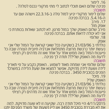
16. לימור
פנינה שלום האם תוכלי לכתוב לי מתי מרקורי נכנס לטלה? .
תשובה:
שלום לימור מרקורי יגיע למזל טלה ב-22.3.16 וישהה שם עד
ה-5.4.16. בברכה פנינה
17. מירב
אופק מזל
מירב שלום האופק שלך במזל סרטן. לא לכתוב שאלות בכותרת כי
אני לא יכולה לראות אותם. בברכה פנינה
18. שלומי
אופק
נולדתי ב 21/03/96 בשקיעה ככל שאני קוראת על המזל שלי אני
נעשת יותר נרגשת מרוצה מתמלאת אנרגיה חיובית הצורה שבה כל
פיענוח המזל באה ממש אחד על אחד ואוו זה מדהים רק רציתי
לדעת מה האופק שלי??? תודה לך פנינה .
תשובה:
שלום שלומי אני שמחה מאוד לשמוע . האופק נקבע על פי תאריך
לידה ושעת לידה מדויקת. אפשר למצוא את שעת הלידה במשרכד
הפנים בכוכבית 3450 . בברכה פנינה
19. מיכל
האופק שלי?
נולדתי ב 21/03/96 בשקיעה ככל שאני קוראת על המזל שלי אני
נעשת יותר נרגשת מרוצה מתמלאת אנרגיה חיובית הצורה שבה כל
פיענוח המזל באה ממש אחד על אחד ואוו זה מדהים רק רציתי
לדעת מה האופק שלי??? תודה לך פנינה .
תשובה
:
4/11/2015 היי מיכל תודה רבה. שקיעה זו לא שעה מדויקת. למה
את לא מבררת בכוכבית 3450 און ליין [שעות של משרד הפנים] יתנו