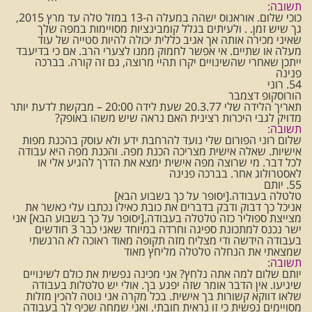
תשובה:
כוכי שלום. אוראנוס ישהה במעלה ה-13 במזל טלה עד מרץ 2015,
גך שיש זמן. . ולעיתים בגלל קומבינציות מסויימות במפה שלך
שאיני מכירה אותה אך אגיב כללית יכולה להיות סטייה של עוד
מעלה או שתיים. אי אפשר לחמוק ממנו לצערי הרב. אם כי בדיעבד
ייתכן שאחרי שהשינויים יקרו תהיי מרוצה, גם זה קורה. בברכה
פנינה
54. רוני
הורוסקופ דצמבר
תאריך הלידה שלי 20.3.77 שעת לידה 20:00 – מבקשת לדעת יותר
מדויק לגבי היכרות רצינית האם נראה שיש משהו באופק?
תשובה:
שלום רוני הפורום שלי נועד להרחבת ידע ולא עוסק בהכנת מפות
אישיות. שאלה אישית מצריכה הכנת מפה. והכנת מפה היא עבודה
לכל דבר. מי שרוצה מפה אישית ימצא את הדרך להגיע אלי או
לאסטרולוג אחר. בברכה פנינה
55. יותם
טלטלה בעבודה.[יסופר על כך בשבוע הבא]
אניכל כך דבוק ודבק בדברים את כובת כאילו נכתבו עלי כאשר את
מצייצת ספוליר כזה טלטלה בעבודה.[יסופר על כך בשבוע הבא] אני
ישר נכנס למתכונת ספיגה וחרדה במיוחד שאני כבר 3 חודשים
בעבודה הידשה ודי מצליח מזה תקופה מאוד ראוכה לא הרגשתי
שמצאתי את הנחלה טלטלה מליחץ מאוד
תשובה
:
יותם שלום למה אתה נלחץ? אני מכינה נפשית את כולם לשינויים
שיגיעו. אין הדבר אומר שזה יפגע בך. אולי יש טלטלות בעבודה
שלאו דווקא קשורות בך אישית. בכל מקרה אני נוטה להכין מזלות
מסויימים נפשית כי זו נראית חובתי. ואני שמחה שכיף לך בעבודה