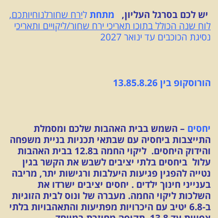
יש לכם בסרגל העליון,
מתחת
ל
ירח שח
ור
לנוחיותכם,
לוח שנה הכולל בתוכו תאריכי ירח שחור/ליקויים ותאריכ
י
נסיגת הכוכבים עד ינואר 2027
הורוסקופ בין 13.85.8.26
יחסים
– השמש בבית האהבות שלכם ומסמלת
התייצבות ביחסיה עם שבתאי תכניות בניית משפחה
והידוק היחסים. ליקוי החמה ב12.8 בבית האהבות
עלול ביחסים בלתי יציבים לשבש את הקשר בגין
נטייה להפגין פגיעות היעלבות ורגישות יתר, מריבה
בענייני חינוך ילדים . יחסים יציבים ישרדו את
השלכות ליקוי החמה. מעברה של ונוס לבית הזוגיות
ב-6.8 יטיב עם היכרויות מפתיעות והתאהבויות בלתי
צפויות עד 13.8. תקופה מחוזרת במיוחד.