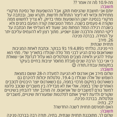
מה-10.9 מה זה אומר ??
תשובה:
יותם אני חושבת שהניסוח תוקן. אבל ההשפעות של נסיגת מרקורי
מתחילות וכדאי לא ליצור התחלות חדשות. תקרא שוב. ובכתבה על
מרקורי בנסיגה ישנן ההשפעות ומתי בדיוק. לא צריך לחשוש ממה
שקורה 4 פעמים בשנה. המזל הטובשזה קורה הפעם בחגים ולא
בשגרה רגילה המזל הפחות טוב שעוד לא העליתי את הכתבה על
ליקוי החמה והלבנה שגם ישפיע. מתוך רצון לא להעמיס עליכם יתר
על המידה. בברכה פנינה
26. מירב
תחזית שנתית
היי פנינה. נולדתי ב19.4.89 ב9 בבוקר. וכתבת לאחת המגיבות
שאוראנוס טרם הגיע לבני מזל טלה שנולדו בתאריך שלי. מתי הוא
עתיד להגיע ולאיזה מצבים מטלטלים הוא עלול לגרום? אני שואלת
כי אני כבר הרבה שנים סובלת מחוסר יציבות בחיים בעיקר
במקומות עבודה.תודה 😉
תשובה:
שלום מירב אכן אורנוס לא הגיעה למעלה ה-28 ששם נמצאת
השמש של אלה שנולדו ב-19.4. טלטלות יכולות להיגרם גם
כשאורנוס במיקום מרכזי במפה, גם כשאורנוס יוצר היבטים לכוכבים
האחרים שלך במפה. אולי את לא מבדילה בין משברים שכוכב פלוטו
למשל גורם למשברים של אוראנוס. זה מורכב יותר להבחין בשינויים
שקורים ולדעת לשייך אותם לפלנטות שמעוררות שינויים, משברים
וטלטלות. בברכה פנינה.
27. בתיה
האם תפורסם תחזית לשנה החדשה?
תשובה:
שלום לך, מתוכננת תחזית שנתית, בתיה. תודה רבה בברכה פנינה