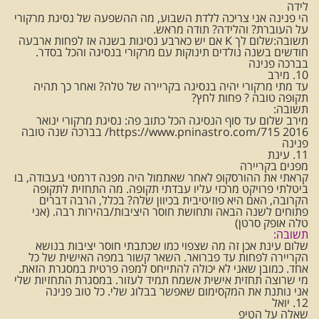
לידה
הי פנינה אני צריכה ללדת השבוע, מה ההשפעה של נסיגת מרקורי
על העוברת? והלידה? תודה מראש.
תשובה:שלום לך K אם יש כארבע נסיגות בשנה אז לפחות ארבעה
חודשים בשנה נולדים תינוקות עם מרקורי בנסיגה והכל בסדר.
בברכה פנינה
10. מירב
עד מתי מרקורי יהיה בנסיגה בקריירה של טלה? ואחר כך תהיה
תקופה טובה ? פחות לחץ?
תשובה:
מירב שלום עד סוף הנסיגה הכל כתוב פה: נסיגת מרקורי ינואר
2016 https://www.pninastro.com/715/ בברכה שנה טובה
פנינה
11. עינת
מפנים בקריירה
קראתי את ההורסקופ לאחר שאתמול היה מפנה דרמטי בעבודה, בו
ביטלתי פרויקט מרכזי עליו עבדתי תקופה. מה התחזית לתקופה
הקרובה, האם היא פוזיטיבית בכיוון שלה? בכלל, הרבה דברים
פתוחים לשנה הבאה ותחושת חוסר היציבות/בהירות רבה. (אני
טלה אופק סרטן)
תשובה:
שלום עינת אכן זה מה שצפוי כמו שכתבתי חוסר יציבות בנושא
הקריירה לפחות עד פברואר. השאר קשור במפה האישית של כל
אחד. כמובן שאני לא יכולה להתייחס למפה פרטית במסגרת הזאת.
מי שרוצה תחזית אישית אשמח תמיד לעזור. במסגרת התחזיות שלי
אני נותנת את המקסימום שאפשר בבלוג שלי. כל טוב פנינה
12. יואל
שאלה על הטיפ