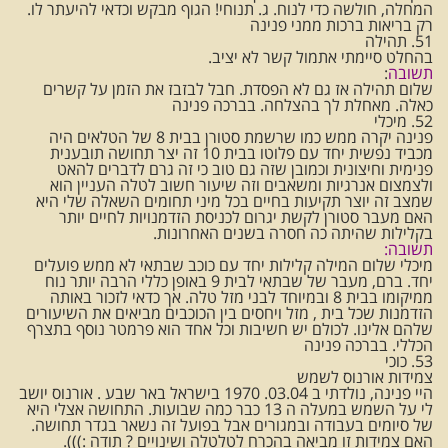
המחלה, חולשה כדי לנוח. ג. תנוחי! הגוף מבקש וכדאי להיעתר לו.
רק בריאות ברכות ממני פנינה
51. תהילה
בהחלט סיימתי אתמול קשר לא יציב.
תשובה
:
שלום תהילה אז גם לא הפסדת. חבל לבזבז את הזמן על קשרים
כאלה. מאחלת לך בהצלחה. בברכה פנינה
52. מיכלי
פנינה יקרה ממש כמו שרשמת סטורן בבית 8 של הטלאים היה
מכביד נפשית יחד עם פלוטו בבית 10 זה יצר תחושה תובענית
פנימית וחיצונית וכמובן שזה גם טוב כי זה גרם לדברים להאט
ולצמצום אנרגיות ומשאבים וזה שיעור חשוב לטלה העניין הוא
שמצב זה יוצר תקיעות בחיים בכל מיני תחומים השאלה שלי היא
האם מעבר סטורן לקשת יגרום לכניסת הזדמנויות לחיים יותר
בקלילות שהיתה כה חסרה בשנים האחרונות.
תשובה:
מיכלי שלום המילה קלילות יחד עם כוכב שבתאי לא ממש פועלים
יחד. ברם, מעבר של שבתאי לבית 9 באופן כללי הרבה יותר נוח
ממיקומו בבית 8 ובמיוחד לבני מזל טלה. אך כדאי לזכור באותה
הזדמנות שכל בית , מזל ויחסים בין הכוכבים מביאים את השיעורים
שלהם אלינו. לכולם יש חשיבות וכל אחד הוא פרמטר נוסף בתצרף
הכללי. בברכה פנינה
53. כוכי
צמידות אורנוס לשמש
היי פנינה, נולדתי ב 03.04. 1970 בישראל באר שבע . אורנוס יושב
לי על השמש במעלה ה 13 כבר כמה שבועות. התחושה אצלי היא
של סיומים בעבודה ובמגורים אבל בפועל זה נשאר בגדר תחושה.
האם צמידות זו מביאה בהכרח לטלטלה ושינויים ? תודה :))).