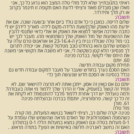
ראיתי בתגובתייך שלא לכל מזלי טלה המצב הוא גרוע כל כך, אני
מאלו שכן סובלים מאוד ורציתי לדעת האם תקופה זו תיגמר בקרוב
או רק תלך ותידרדר.
תשובה:
שלום לריסה. כמובן כי כל אדם נולד ביום אחר ובשעה שונה. אם את
יודעת מהו האופק שלך[שעת הלידה-מקום לידה- תאריך לידה] יש לי
כתבה שדרכה אפשר למצוא את האופק אז אולי כדאי שתנסי להבין
את ההשפעות של מזל האופק שלך כשתמצאי מהו. מעבר לכך יש
בני מזל טלה שנולדו נניח בין ה-23-16.4 אז אוראנוס טרם עלה על
השמש שלהם והוא בהחלט כוכב מטלטל קשות. אני יכולה לתרום
לך מנסיוני הלא קטן כשקשה לי, אני לא משנה את הקושי אני משנה
את היחס שלי לקושי. בברכה פנינה
60. יותם
תחילת מקום עבודה חדשה
האם הסכם נערך בחודש שעבר על מעבר למקום עבודה חדש גם
נכלל בנסיגה או הסכם חדש שנעשה תוך כדי
תשובה:
יותם גם אם כןאין זה אסון. ייתכן ואתה לא תרצה להישאר שם. לא
תמיד זה קשור במעסיק. אולי זו הדרך שלך ללמוד מי אתה בעבודה?
ולמה נועדת? יש דרך אחרת ללמוד מלבד להתנסות? לא לקחת את
זה כל כך קשה. פרופורציה, יותם!!! בברכה ובהצלחה פנינה
61. מורן
מזל טלה
פנינה יקרה שלום רב, רציתי לשאול בנושא המעלות, מה קורה
כשהמפה האסטרולוגית של האדם מראה שהשמש שלו עומדת על
0-1 מעלות בטלה וגם האופק נמצא במעלות הללו 0-1 (בתולה)
האם זה נחשב לאנרגיה חלשה באישיות או הפוך? בתודה מראש. .
תשובה: