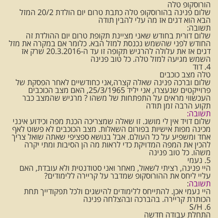
הורוסקופ טלה
שלום פנינה בהורוסקופ טלה כתבת טרום יום הולדת 20/2 המזל
הבא הוא דגים אז מה עלי להבין תודה
תשובה:
שלום דורית בחודש שאני מציינת תקופת טרום יום ההולדת זה
החודש לפני שהשמש נכנסת למזל הבא. כלומר אם במקרה את מזל
דגים אז את עלולה להרגיש תקופה זו עד ה-20.3.2016 שרק אז
השמש מגיעה למזל טלה. כל טוב פנינה
4. דוד
טלה מצב כוכבים
שלום וברכה פנינה שאלה קצרה,אני כחודשיים לאחר הפסקת של
פרוייקטים שנעצרו, אני יליד 25/3/1965, האם מצב הכוכבים
העכשווי מראים על התפתחות של משהו ? מרגיש שהמצב כבר
תקוע הרבה זמן תודה
תשובה:
שלום דויד אין לי מושג. זו שאלה שמצריכה הכנת מפה וכידוע אינני
מכינה מפות אישיות בפורום השאלות. מצב הכוכבים לא פשוט לאף
אחד ומשפיע על כל העולם. אבל בנושא ספציפי שאתה שואל צריך
להכין את המפה המדויקת כדי לראות מה הן הסיבות ומתי יקרה
משהו. כל טוב פנינה
5. נעמי
היי פנינה, רציתי לשאול, מאחר ואני סטודנטית ולא עובדת, האם
עליי ליחס את ההורוסקופ שמדבר על קריירה ללימודים?
תשובה
:
היי נעמי אכן. להתייחס ללימודים להישגים ולכל תפקודייך תחת
הכותרת קריירה. בהברכה ובהצלחה פנינה
6. S/H
התחלת עבודה חדשה