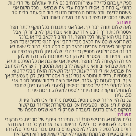
ספק יש בהם כדי להעשיר והלרחיב גם את ידיעותיהם של הדיוטות
כמוני 🙂 בתחום. אפילו חיבבת עליי את שבתאי… מכל מקום אני
אשמח לדעת יותר אודות הצמידות הזו ובייחוד הופעתה בבית 10
כששני הכוכבים מצויים באותה מעלה באותו מזל
תשובה:
לאה שלום תודה רבה לך. אבל אני מתנגדת בכל תוקף לנתח מפה
אסטרולוגית דרך היבט אחד שבוודאי מבחינתך לא ברור לך אבל
מבחינתי הוא קשור לכל המפה. זה מקביל לכאב ביד או ברגל
כשהרופא שופט את הכאב מבלי להבין איך הגוף כללית עובד האם
זה קשור לאיברים אחרים והכאב רק סימפטומטי. ברור לי שאת לא
מבינה אסטרולוגיה מספיק כדי להבין שלא ניתן לנתק היבטים זה
מזה . צמידויות באסטרולוגיה הן הכי מסובכות להבנה ויש להן
אמירה הקשורה לכל המפה. אישית אני אוהבת את כל הפלנטות לא
רק את שבתאי ובוודאי מתקשה להבין את התסביך הישראלי המתעב
את שבתאי. אין לי דרך לענות לך על השאלה הזאת מבלי לחטוא
בשטחיות, רדידות וחוסר אינטליגנציה אסטרולוגית. לכן מצטערת אך
אין לי דרך לענות לך על זה. אם את רוצה ללמוד אסטרולוגיה אני
אוכל להמליץ לך על ספרות בסיסית [לצערי לא בעברית] שתוכלי
להתחיל מנקודה טובה יותר לטפס למעלה. ברכות פנינה
50. גלית
פנינה היי אך זה שאוטומטית בנסיגת מרקורי אני חשה פיזית
ונפשית רע עכשיו ספציפית אני גם מקוררת אולי זה גם קשור
למיקום מארס בדגים ולעובדה שמרקורי הוא שליט המפה שלי
תשובה:
גלית שלום א. תרגישי טוב!!! ב. תמיד זה צירוף של כוכבים. כי מרקורי
בנסיגה לא מספיק כדי לעולל בריאות רעה אחרתץ כל בני האדם היו
חולים בכל נסיגה. אבל ללא ספק מרס בדגים עבור בני מזל טלה זהו
מיקום בעייתי של מתח שהגוף לא יכול לשאת ואז הוא מייצר את