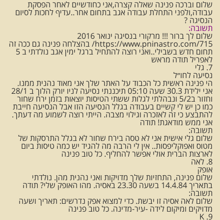
שלום וברכה פנינה שאלה קצרה,אני כחודשיים לאחר הפסקת
עבודה,ולפני התחלת עבודה אגב בתחום אחר..עדיף לחכות לסיום
הנסיגה ?
תשובה:
שלום לך ברור !!! מרקורי בנסיגה ינואר 2016
https://www.pninastro.com/715/ בהצלחה פנינה גם ככה זה
תחום חדש בשבילי..ואני רוצה להתחיל ברגל ימין אגב נולדתי ב 5
לאפריל תודה מראש
7. גלי
נסיעה לחו״ל
הי פנינה ראשית כל הכבוד על האתר שלך אני מאוד נהנית ממנו.
אני ילידת 30.3 שעה 05:10 תיכננתי נסיעה לניו יורק הלוך ב 28/1
וחזור ב5/2 ונבהלתי לגלות ששתי הטיסות יוצאות בזמן ירח שחור
כמו כן יש לי קשיים בעבודה בגלל הנסיעה הזו אבל הנסיעה חייבת
להתבצע כי זה לאזכרה וגילוי מצבה. הייתי רוצה לשמוע מה דעתך.
אני ממש מודאגת! תודה
תשובה:
שלום גלי אישית אני לא טסה בירח שחור לא בגלל התרסקות של
מטוס ואפוקליפסות.. אין לי הרבה מה להגיד יש כמה טיסות ביום
לארצות הברית אולי אפשר להחליף. כל טוב פנינה
8. לאה
אופק
שלום פנינה, התחזיות שלך מדויקות ואני נהנית מהן. נולדתי
בתאריך 14.4.84 בשעה 23.30 באסיה. מהו האופק שלי? תודה
תשובה:
שלום לאה אסיה זו יבשת. כדי למצוא אפק נדרשים: תאריך ושעה
מדויקים ומיקום לידה -עיר-מדינה. כל טוב פנינה
9. K