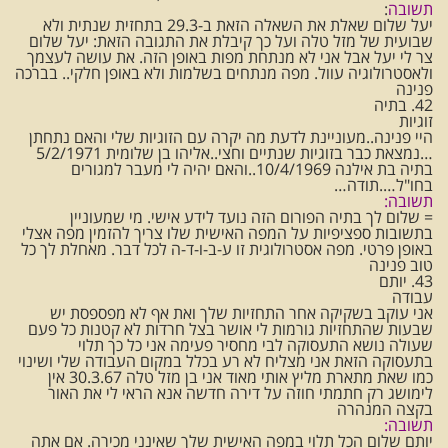
תשובה
:
יעל שלום שאלת את השאלה הזאת ב-29.3 בתחזית שנתית ולא
שבועית של מזל טלה ועל כך קיבלת את התגובה הזאת: יעל שלום
צר לי יעל אבל אני לא מנתחת מפות באופן הזה. את עושה לעצמך
ולאסטרולוגיה עוול. מפה מנתחים בשלמות ולא באופן חלקי.. בברכה
פנינה
42. בתיה
זוגיות
היי פנינה..מעוניינת לדעת מה יקרה עם הזוגיות שלי והאם נתחתן
…נמצאת כבר בזוגיות שנתיים וחצי..אליהו בן שלומית 5/2/1971
בתיה בת אילנה 10/4/1969..והאם יהיה לי מעבר למגורים
בחו"ל….תודה…
תשובה:
= שלום לך בתיה הפורום הזה נועד לידע אישי. מי שמעוניין
בתשובות ספציפיות על המפה האישית שלו צריך להזמין מפה אצלי
באופן פרטי. מפה אסטרולוגית זו ע-ב-ו-ד-ה לכל דבר. מאחלת לך כל
טוב פנינה
43. יותם
עבודה
אני עוקב בשקיקה אחר התחזיות שלך ואת אף לא מפספסת יש
שבעות שהתחזיות גורמות לי אושר בצל חרדות לא קטנות כל פעם
שעולה נושא התעסוקה לבי מחסיר פעימה אני כל כך תלוי
בתעסוקה הזאת אני מצליח לא רע בכלל במקום העבודה שלי ושינוי
כמו שאת מתארת מליץ אותי מאוד אני בן מזל טלה 30.3.67 אין
לימושג רק חתמתי חוזה על דירה חדשה אנא הראי לי את האור
בקצה המנהרה
תשובה:
יותם שלום הכל תלוי במפה האישית שלך שאינני מכירה. אם אתה