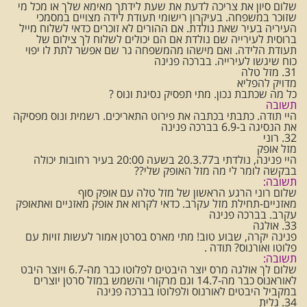
שלום סיון את צריכה לדעת את שעת לידתך מאימא שלך או מכל מי
שזוכר במשפחה. בעיקרון רישומי תעודת לידה מצויים במסמכי
העיריה בעיר שאת נולדת. אם ההורים לא זוכרים כדאי לשלוח מייל
ברוסית לעירייה שם נולדת אם הם יכולים לשלוח לך צילום של
תעודת הלידה. ואם מישהו מהמשפחה גר שם אפשר לתת לו יפוי
כוח שיגשו לעירייה. בברכה פנינה
31. מזל טלה
מדויק להפליא
כל מה שכתבת נכון. מתי תפסיק נסיגת ונוס ?
תשובה
היי תודה. כתבתי בכתבה את פירוט התאריכים. רשמית ונוס מפסיקה
את הנסיגה ב-6.9 בברכה פנינה
32. רוני
מזל אופק
היי פנינה, נולדתי ב20.3.77 בשעה 20:00 בעיר רחובות יכולה
בבקשה לומר לי מה מזל האופק שלי??
תשובה:
שלום רוני הרגע הראשון של מזל טלה עם אופק סוף
מאזניים-תחילת מזל עקרב. כדאי לקרוא את אופק מאזניים ואתאופק
עקרב. בברכה פנינה
33. אולגה
פנינה יקרה, שבוע טוב! מתי מארס בסרטן אמור לעשות זויות עם
פלוטו ואורנוס? תודה .
תשובה:
שלום לך אולגה מרס יוצר היבטים לפלוטו כבר מה-6.7 ויוצר היבט
לאוראנוס כבר מה-14.7 וגם מרקורי והשמש במזל סרטן יוצרים
במקביל היבטים לאורנוס ולפלוטו בברכה פנינה
34. גלית