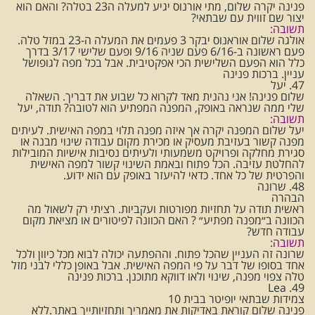
פנינה יקרה שלום, מתי אורנוס יגיע למעלה ה23 בטלה? והאם הוא
יצור שם זווית עם שבתאי?
תשובה:
אולגה שלום אוראנוס יבקר 3 פעמים את המעלה ה-23 במזל טלה.
פעם ראשונה ב-6/16 פעם שניה 9/16 ופעם שלישי 3/17 בדרך
כלל הוא הפעם השלישית הכי אפקטיבית. אבל בכל מפה לגופושל
עניין. ברכות פנינה
47. יעל
שלום פנינה! אני נהנית מאד לקרוא כל שבוע את דבריך. השאלה
שלי ממה שנראה באופק, המפנה המפתיע הוא לטובה? תודה, יעל
תשובה:
יעל שלום המפנה יקרה אך איזה מפנה תלוי במפה האישית. לעיתים
מפנה קשור בעזיבת מעסיק או מכירת מקום עבודה שינוי מבנה או
סגירת מחלקה ופרויקט משמעותי ולעיתים נסיבות אישיות המובילות
להחלטת עזיבה. הכל פתוח ובאמת השינוי קשור למפה האישית
והפרטית של כל אחד. כדאי להיעזר באופק עם הוא ידוע.
48. שרונה
הבהרה
ראשית תודה על תחזיות מפורטות ועקביות. רציתי רק לשאול מה
הכוונה ב״מפנה מפתיע״ ? האם הכוונה לפיטורים או מציאת מקום
עבודה חדש?
תשובה
:
שרונה זה העניין שהכל פתוח. וההפתעה יכולה לבוא מכל כיוון ולכל
אחד בסופו של דבר על פי המפה האישית. אבל באופן כללי לבני מזל
טלה צפוי מפנה, שינוי ולאו דווקא מתוכנן. ברכות פנינה
49. Lea
צמידות שבתאי יופיטר בבית 10
פנינה שלום קוראת באדיקות את מאמריך ותחזיותייך באתר.ללא