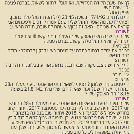
לך את שעת הלידה המדויקת. ואז תוכלי לחזור לשאול. בברכה פנינה
20. שרה משי
אופק המזל
היי נולדתי ב 17/4/92 בשעה 23:45 (ליל הסדר) מזל טלה כמובן,
רציתי לדעת מה אופק המזל שלי ; פעם אמרו לי דגים ולפעמים אני
קוראת את שניהם.. האם זה נכון?! אשמח לתשובה, תודה מראש:)
תשובה:
שלום לך שרה משי האופק שלך העולה במזל קשת!!! ואת יכולה
תמיד לקרוא את מזל טלה וקשת. בברכה פנינה
21. ליאת
פנינה את יכולה לכתוב כתבה על כניסת ראש דרקון לבתולה? תודה
רבה מראש
תשובה:
היי ליאת יש מצב. מקווה שבקרוב. . נראה. אודיע בבלוג . תודה רבה
פנינה
22. מירב
אוראנוס
היי פנינה, מה שלומך? רציתי לשאול מתי אוראנוס יגיע למעלה ה28
וכמה זמן ישהה שם? ועוד שאלה הבן שלי נולד ב21.8.14 בשעה
18:15 מה האופק שלו ?
תשובה:
שלום מירב בפעם הראשונה אוראנוס יגיע למעחלה ה-28 בחודש
יוני 2017 ויהיה שם בתהליך נסיגה עד ספטמבר 2017 , יחזור שוב
בחודש אפריל 2018 עד מאי 2018 ויחזור שוב בנסיגה בדצמבר
2018 וישהה שם פברואר 2019. כן, סיפור שצריך לחשב בגדול בין
יוני 2017 עד פברואר 2019 -21 חודשים. בדרך כלל הוא משפיע
בפעם האחרונה ובמפתיע. אי אפשר להתכונן אליו. והבן שלך עם
מזל עולה באופק- דלי.. כל טוב פנינה