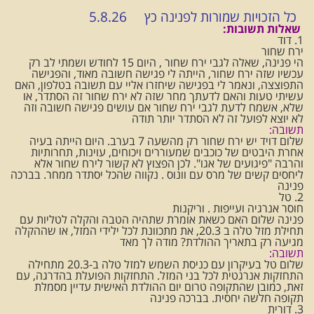
כל הזכויות שמורות לפנינה כץ 5.8.26
שאלות תשובות:
1. דוד
ירח שחור
הי פנינה, שאלה לגבי ירח שחור , היום 15 לחודש ושמתי לב רק
עכשיו שזה ירח שחור, הייתה לי פגישה חשובה מאוד, והפגישה
התפוצצה, ונאמר לי בפגישה שיחזרו אליי עם תשובה בטלפון, האם
עשיתי טעות והאם לדעתך מחר שזה לא ירח שחור זה הסתדר, או
שלא, אשמח לדעת לגבי ירח שחור אם עושים פגישה חשובה וזה
לא יוצא לפועל זה לא הסתדר יותר תודה
תשובה:
שלום דויד יש ירח שחור רק מהשעה 7 בערב. היום הייתה בעיה
אחרת היבטים של כוכבים שמעוררים ויכוחים, עוינות, תחרותיות
והרבה "פיגועים של אגו". לכן הפצוץ לא קשור לירח שחור אלא
ליחסים קשים של מרס עם וונוס . נקווה שהכל יסתדר ממחר. בברכה
פנינה
2. טל
חוסר אנרגיה ועייפות . וריקנות
פנינה שלום האם כשאת אומרת שתהיה הטבה והקלה לטליות עם
תחילת מזל טלה ב 20.3, את מתכוונת לכל ילידי המזל, או שההקלה
מגיעה רק בתאריך ההולדת? מודה לך מאד
תשובה:
שלום טל בעיקרון עם כניסת השמש למזל טלה ב-20.3 מתחילה
התחזקות אנרגטית לכל בני המזל. התחזקות הפועלת בהדרגה, עם
זאת, כמובן שהתקופה טרום יום ההולדת האישית עדיין מסמלת
תקופה חלשה יחסית. בברכה פנינה
3. דורית