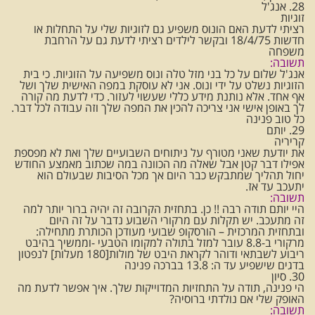
28. אנג'ל
זוגיות
רציתי לדעת האם הונוס משפיע גם לזוגיות שלי על התחלות או
חדשות 18/4/75 ובקשר לילדים רציתי לדעת גם על הרחבת
משפחה
תשובה:
אנג'ל שלום על כל בני מזל טלה ונוס משפיעה על הזוגיות. כי בית
הזוגיות נשלט על ידי ונוס. אני לא עוסקת במפה האישית שלך ושל
אף אחד. אלא נותנת מידע כללי שעשוי לעזור. כדי לדעת מה קורה
לך באופן אישי אני צריכה להכין את המפה שלך וזה עבודה לכל דבר.
כל טוב פנינה
29. יותם
קריריה
את יודעת שאני מטורף על ניתוחים השבועיים שלך ואת לא מפספת
אפילו דבר קטן אבל שאלה מה הכוונה במה שכתוב מאמצע החודש
יחול תהליך שמתבקש כבר היום אך מכל הסיבות שבעולם הוא
יתעכב עד אז.
תשובה:
היי יותם תודה רבה !! כן. בתחזית הקרובה זה יהיה ברור יותר למה
זה מתעכב. יש תקלות עם מרקורי השבוע נדבר על זה היום
ובתחזית המרכזית – הורסקופ שבועי מעודכן הכותרת מתחילה:
מרקורי ב-8.8 עובר למזל בתולה למקומו הטבעי -וממשיך בהיבט
ריבוע לשבתאי ודוהר לקראת היבט של מולות[180 מעלות] לנפטון
בדגים שישפיע עד ה: 13.8 בברכה פנינה
30. סיון
הי פנינה, תודה על התחזיות המדוייקות שלך. איך אפשר לדעת מה
האופק שלי אם נולדתי ברוסיה?
תשובה: