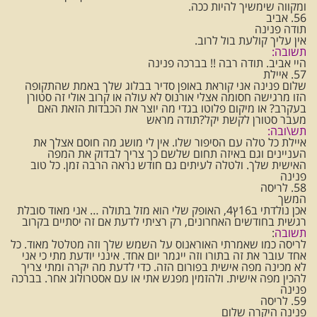
ומקווה שימשיך להיות ככה.
56. אביב
תודה פנינה
אין עליך קולעת בול לרוב.
תשובה:
היי אביב. תודה רבה !! בברכה פנינה
57. איילת
שלום פנינה אני קוראת באופן סדיר בבלוג שלך באמת שהתקופה
הזו מרגישה חסומה אצלי אורנוס לא עולה או קרוב אולי זה סטורן
בעקרב? או מיקום פלוטו בגדי מה יוצר את הכבדות הזאת האם
מעבר סטורן לקשת יקל?תודה מראש
תש\ובה:
איילת כל טלה עם הסיפור שלו. אין לי מושג מה חוסם אצלך את
העניינים וגם באיזה תחום שלשם כך צריך לבדוק את המפה
האישית שלך. ולטלה לעיתים גם חודש נראה הרבה זמן. כל טוב
פנינה
58. לריסה
המשך
אכן נולדתי ב16ץ4, האופק שלי הוא מזל בתולה … אני מאוד סובלת
רגשית בחודשים האחרונים, רק רציתי לדעת אם זה יסתיים בקרוב
תשובה
:
לריסה כמו שאמרתי האוראנוס על השמש שלך וזה מטלטל מאוד. כל
אחד עובר את זה בתורו וזה ייגמר יום אחד. אינני יודעת מתי כי אני
לא מכינה מפה אישית בפורום הזה. כדי לדעת מה יקרה ומתי צריך
להכין מפה אישית. ולהזמין מפגש אתי או עם אסטרולוג אחר. בברכה
פנינה
59. לריסה
פנינה היקרה שלום