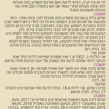
היי פנינה יקרה, רציתי לדעת האם אורנוס משפיע כמה מעלות
לפני.וכמה מעלות אחרי נאמר אם הוא במעלה ה20 איזה עוד
מעלות מושפעים ממנו?
תשובה:
שלום גלית כן אורנוס משפיע כמה מעלות לפני וכמה אחרי. היות
ותנועתו של אורנוס סביב השמש היא חריגה למדי ביחס לשאר כוכבי
הלכת במערכת השמש. כמו נוגה, הוא סובב סביב צירו בכיוון ההפוך,
יחסית, לכיוון שבו סובבים יתר כוכבי הלכת סביב צירם. ולכן
המגנטיות שלו עזה יותר ומשפיעה לטווחים גדולים יותר יחסית בינו
לבין הכוכבים. לכן הוא נחשב לבלתי צפוי באפיו הבסיסי. וגם
המגניטודה שלו יכולה לתעתע. אני למדתי במש\ך השנים לקחת
את ההפרשים שלו מהכוכבים בטולרנטיות גבוהה. בברכה פנינה
35. בתיה רוזן
אופק שלי
אני נולדתי ב- 1.4.1952 אמי מספרת שסיימה ללדת החל שחר
הבוקר הייתי שמחה לדעת מה האופק שלי ועוד פרטים תודה מראש
תשובה
:
שלום בתיה שחר זהו תיאור יפה ואפילו ספרותי. אך זו אינה שעה
מדויקת. למה שלא תפני למשרד הפנים לכוכבית 3450 ותבדקי מה
רשום אצלך בתעודת הלידה? בברכה פנינה
36. לינה
אורונס
פנינה שלום, אני ילידת 18.4. רציתי לדעת מתי אורנוס יגיע למעלה
27 בטלה. תודה מראש.
תשובה:
שלום לינה פעם ראשונה אוראנוס יגיע בחודש יוני 2017, פעם
שניה באוקטובר 2017 ובפעם האחרונה באפריל 2018. סינואר
2019 הוא יחזור למעלה ה-28 בטלה, עדיין יכול להשפיע. בברכה