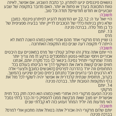
נושאים פיננסים יגיעו לפתרון. כך כתבת השבוע. אם אפשר, לאיזה
טווח התכוונת בערך או פחות או יותר. האם מדובר בתקופה של שבע
שבועיים או חודש חודשיים? תודה וכל טוב.
תשובה:
היי יואל עד ה: 22.12 יש הזדמנות להגיע לפיתרון פיננסי. כמובן
שלא ניתן בניתוח כללי של הכוכבים לדייק יותר בבעיה ספציפית של
כל בן מזל טלה. בברכה פנינה
13. יותם
מרס
נו שויין מרס מרקורי אחד מהם אכזרי מאין כמוהו השנה למות לא
הייתה לי תקופה רעה שנים כמו התקופה האחרונה .
תשובה:
היי יותם אתה צודק זהו שילוב קטלני של מרס במאזניים עם היבטים
אכזריים ויחסי שבתאי-נפטון המתסכלים ברקע !!! מה צריך יותר
מזה? שמרקורי יתחיל נסיגה בינואר 🙂 בכל מקרה יותם, אנחנו
חווים שנים קשות וראה את השיקוף דרך אי הביטחו בעולם בכל
התחומים וזה יורד בהדרגה לפרטים [האנשים כמובן] ולצערי אלה
לא הרגעים הכי גרועים אבל נתנחם בימים טובים שיגיעו בהמשך.
בקרוב, תחזסית שנתית קלנדרית אז אפשר יהיה לשקף לכל מזל את
גרף התקופות הטובות יותר. בברכה פנינה
14. יותם
מרקוקי
פנינה הפעם מרקורי היה אחזרי מאין כמוהו הוא היכה חזק בכל חזית
אפשרית יש מצב שאת מבקשת ממנו להפסיק כי זה כבר בלתי נסבל
האי מודעות מה יוליד המחר זעזוע כזה לא קבלתי שנים
תשובה:
יותם שלום מרקורי היה אכזרי? אתה בטוח? אתה מתכוון אולי למרס?
בברכה פנינה