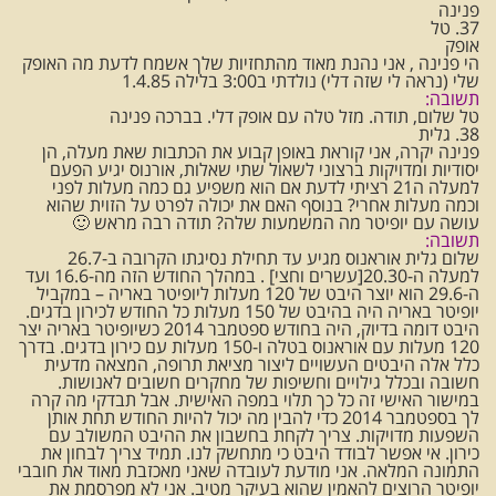
פנינה
37. טל
אופק
הי פנינה , אני נהנת מאוד מהתחזיות שלך אשמח לדעת מה האופק
שלי (נראה לי שזה דלי) נולדתי ב3:00 בלילה 1.4.85
תשובה:
טל שלום, תודה. מזל טלה עם אופק דלי. בברכה פנינה
38. גלית
פנינה יקרה, אני קוראת באופן קבוע את הכתבות שאת מעלה, הן
יסודיות ומדויקות ברצוני לשאול שתי שאלות, אורנוס יגיע הפעם
למעלה ה21 רציתי לדעת אם הוא משפיע גם כמה מעלות לפני
וכמה מעלות אחרי? בנוסף האם את יכולה לפרט על הזוית שהוא
עושה עם יופיטר מה המשמעות שלה? תודה רבה מראש 🙂
תשובה:
שלום גלית אוראנוס מגיע עד תחילת נסיגתו הקרובה ב-26.7
למעלה ה-20.30[עשרים וחצי] . במהלך החודש הזה מה-16.6 ועד
ה-29.6 הוא יוצר היבט של 120 מעלות ליופיטר באריה – במקביל
יופיטר באריה היה בהיבט של 150 מעלות כל החודש לכירון בדגים.
היבט דומה בדיוק, היה בחודש ספטמבר 2014 כשיופיטר באריה יצר
120 מעלות עם אוראנוס בטלה ו-150 מעלות עם כירון בדגים. בדרך
כלל אלה היבטים העשויים ליצור מציאת תרופה, המצאה מדעית
חשובה ובכלל גילויים וחשיפות של מחקרים חשובים לאנושות.
במישור האישי זה כל כך תלוי במפה האישית. אבל תבדקי מה קרה
לך בספטמבר 2014 כדי להבין מה יכול להיות החודש תחת אותן
השפעות מדויקות. צריך לקחת בחשבון את ההיבט המשולב עם
כירון. אי אפשר לבודד היבט כי מתחשק לנו. תמיד צריך לבחון את
התמונה המלאה. אני מודעת לעובדה שאני מאכזבת מאוד את חובבי
יופיטר הרוצים להאמין שהוא בעיקר מטיב. אני לא מפרסמת את