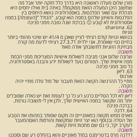
מורן שלום מעלה ראשונה היא בדרך כלל חזקה יותר אבל מה
שחשוב היכן המעלה הזאת ממוקמת? באיזה בית ואילו יחסים היא
מנהלת עם שאר הפלנטות. באסטרולוגיה נושא היחסים בין
הפלנטות והאיזון שלהם במפה הוא קובע. "הגודל "[העוצמה] במפה
אסטרולוגית לא קובע 🙂 בברכת שנה טובה ממני פנינה
62. sharona
זוגיות
בנושא זגויות קודם רציתי לציין שאכן מ 41/4 יש שינוי מהותי ביותר
בחיים כפי שאמרת. אני ילדית 27.3.71 רציתי לדעת מה קורה
מבחינת הזוגיות לתשובתך אודה מאוד
תשובה
:
שרונה שלום אנני מגיבה לשאלות אישיות המצריכות ממני הכמת
מפה אישית שלך. הפורום נועד לשאלות ידע והבנה באסטרולוגיה.
כל טוב ממני פנינה
63. ליאן
אורנוס
מתיי כל ההרגשה הקשה הזאת תעבור של מזל טלה מתיי יהיה
הקלה .
תשובה:
ליאן לא לכל הטליים כרגע רע כל כך לעומת זאת יש כאלה שסובלים
יותר מה שקשור במפה האישית שלך. ולכן אין לי תשובה גורפת.
בברכה פנינה
64. דדנה
מארס ממש מקשה במאוזנייים זה מקום שסותר במהותו את הטבע
של הטלה ובנוסף הוא יצר זויות שמקשות והורסות האםהמעבר
לעקרב יקל, כי גם שם מחכות זויות קשות.
תשובה:
דדדנה מרס בדטרימנט במזל מאזניים והוא בהחלט רע שם וספגנו