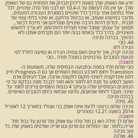
יודע את האופק שלך [שעת לידה] תבדוק את התחזית גם של האופק
שלך. אך אין מה לעשות עד ה-10.4 יש לבני מזל טלה שינויים. לכל
אחד בתחום אחר ובדרך כלל שינויים במסגרת העבודה.לפעמים,
מדובר במישהו שעוזב, או בביטול פרויקט, או שינוי בלתי צפוי של
תכנית , יכולים להיות הרבה שינויים שעליהם אני חייבת לבשר.,
תסמוך על עצמך שמכל שינוי תצליח להתרומם. לא צריך לחשוש
משינויים. בדרך כלל ובאחוז גבוה יותר הם מקדמים אותנו ולא
ההיפך. בברכה פנינה
44. כוכי
הגירה לחו
פנינה יקרה, איך יודעים האם צפויה הגירה או נסיעה לחו"ל לפי
תנועת הכוכבים -טרנזיטים במפה? תודה , כוכי
תשובה:
כוכי שלום תלוי במפה ובתנועה הבסיסית שלה. משמעות ה-
Transition ויחסו לארבע כנפות השמיים אך גם ה-Progress חייב
לתת אינדיקציה לשינוי מיקום לתקופה ארוכה. אבל לעיתים אדם
חושב לנסוע על מנת לא לחזור והוא חוזר לכן כל מפה נבדקת על פי
הנתונים הבסיסיים שלה ובעיקר 4 כנפות השמיים צריכים לספר על
שינוי. מעבר ליחסי אוראנוס, פלוטו שבתאי ביחס לכוכבים האישיים.
בברכה פנינה
45. מילה
פנינה שלום ברצוני לדעת איזה אופק בני שנולד בתאריך 12 לאפריל
2014 בשעה 12.21 בצוהרים
תשובה:
שלום לך מילה הוא בן מזל טלה עם אופק מזל סרטן על גבול מזל
אריה.כלומר, שני המזלות גם סרטן וגם אריה שולטים באופק שלו. כל
טוב פנינה
46. אולגה