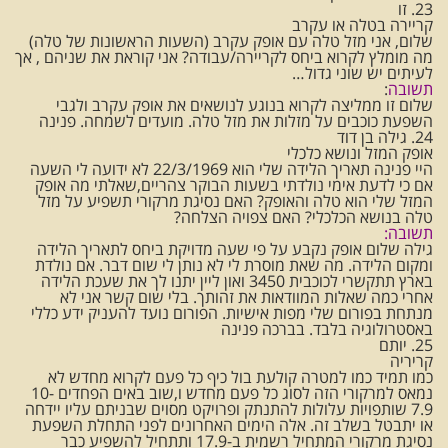
23. זו
קריירה בטלה או עקרב
שלום, אני מזל טלה עם אופק עקרב (השעות הראשונות של טלה)
מה מומלץ לקרוא ביחס לקריירה/עבודה? אני קוראת את שניהם , אך
לעיתים יש שוני גדול…
תשובה
:
שלום זו ממליצה לקרוא בנוגע לנושאים את אופק עקרב ולגבי
השפעת כוכבים על מזלות את מזל טלה. מועדים לשמחה. פנינה
24. גילה בן דוד
אופק המזל ונושא כלכלי
היי פנינה תאריך הלידה שלי הוא 22/3/1969 לא ידועה לי השעה
אם כי לדעת אימי נולדתי בשעות הבוקר צהריים,שאלתי מה אופק
המזל שלי הוא טלה והאופק? האם נסיגת מרקורי תשפיע על מזל
טלה בנושא הכלכלי? האם צפויה הצלחה?
תשובה:
גילה שלום אופק נקבע על פי שעה מדויקת ביחס לתאריך הלידה
ומקום הלידה. מה שאת מוסרת לי לא נותן לי שום דבר. אם נולדת
בארץ תתקשרי לכוכבית 3450 ואון ליין יתנו לך את שעכת הלידה
אחרי כמה שאלות המוודאות את זהותך. בלי שום קשר אני לא
מנתחת בפורום שלי מפות אישיות. הפורום נועד להעניק ידע כללי
באסטרולוגיה בלבד. בברכה פנינה
25. יותם
קריריה
כמו תמיד כמו למטרה קולעת בול כיף כל פעם לקרוא מחדש לא
נמאס למרקורי הזה לסוג כל פעם מחדש ו,שוב באים הפחדים 10-
7.9 שותפויות עלולות להתנתק ופרויקט מסוים שבניתם עליו יידחה
או יתבטל בשלב זה. אלה הימים האחרונים לפני התחלת השפעת
נסיגת מרקורי המתחיל רשמית ב-17.9 ותתחיל להשפיע כבר