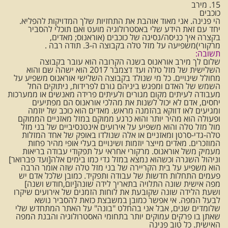
15. מירב
כוכבים
הי פנינה. אני מאוד אוהבת את התחזיות שלך המדויקות להפליא.
יחד עם זאת הידע שלי באסטרולוגיה מועט ואם תוכלי להסביר
בקצרה איך כניסה/נסיגה של כוכבים (אוראנוס; מאדים,
מרקורי)משפיעה על מזל טלה בקבוצה ה-3. תודה רבה .
תשובה:
שלום לך מירב אוראנוס בשנה הקרובה הוא עובר בקבוצה
השלישית של מזל טלה ועד דצמבר 2017 הוא ישהה שם והוא
מחולל שינויים. כל מי שנולד בקבוצה השלישי אוראנוס משפיע על
השמש של האדם ומפגש ביניהם גורם לפרידות, ניתוקים החל
מעבודה לעיתים מקום מגורים ולעיתים פרידה מאנשים או ממערכות
יחסים, אדם לא יכול לשנות את מהלכי אוראנוס הם מפתיעים
ומגיעים לאו דווקא בהזמנה מראש. מאדים הוא כוכב של יוזמה
ופעולה הוא מהיר יותר והוא כרגע ממוקם במזל מאזניים הממוקם
מול מזל טלה והוא משפיע על אירועים אינטנסיביים של בני מזל
טלה-גדי-סרטן ומאזניים או אלה שנולדו באופק של אחד המזלות
המוזכרים. מאדים מייצר יוזמות ושינויים בעלי אופי מהיר פחות
מעמיק משל אוראנוס. מרקורי אחראי על תפקודי עבודה בריאות
וניהול השגרה וכשהוא נמצא במזל גדי כמו בימים אלה[ועד פברואר]
הוא משפיע על בית הקריירה של בני מזל טלה שזה אומר הרבה
פעמים התחלות חדשות של עבודה ותפקיד. כמובן שלכל אדם יש
מפה אישית שונה התלויה בתאריך לידה שונה[יום,חודש ושנה]
ושעת הלידה שונה שקובעת את לוחות הזמנים של אירועים שיקרו
לבעל המפה. אי אפשר כמובן במשבצת כזאת להסביר נושא
שלומדים שנים, אבל אני בהחלט "בונה" על האתר המתחדש שלי
שאתן בו פרקים עמוקים יותר בתחומי האסטרולוגיה והבנת המפה
האישית. כל טוב פנינה