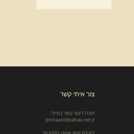
צור איתי קשר
תוכלו ליצור קשר במייל:
pninaast@zahav.net.il
ליצירת קשר אישי- טלפונים: