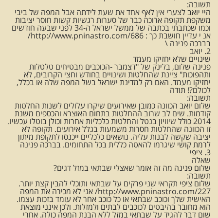
תשובה:
היי יואב לצערי אין לאף אחד את שעת לידתה אבל המפה של ביבי
משקפת תקופה ארוכה כבר של סערות רגשיות קשות חוסר יציבות
וכמו שכתבתי בכתבה של ממשל ישראל ה-34 לפני שבעה חודשים
אנ י עדיין חושבת כך : http://www.pninastro.com/686/
בברכה פנינה \
2. יואב
שינויים שלא יחזיקו מעמד
פנינה שלום, בלינק של "דצמבר -הכוכבים מבטיחים טלטלות
ותהפוכות" ציינת שהחלטות ושינויים בחודש וחצי הקרובים, לא
יחזיקו מעמד. האם רק למדינת ישראל בשל המפה שלה או בכלל,
לכולם?! תודה
תשובה:
שלום יואב הכוונה כמובן שאירועים שיקרו עלולים לשנות החלטות
קודמות. שים לב שרוב ההחלטות בתחום האוצרא והכספים משנת
2014 כולל שיוויון בנטל והחלטות כלכליות אחרות וכולן בוטלו עכשיו.
זו הכוונה שהחלטות חסרות משמעות בגלל אירועים. תקופה לא
יציבה שקשה לבנות עליה. נושאים כלכליים ייכנסו לתקופת מיתון
לרמת קושי שיגרמו להאטה כללית בכל התחומים. בברכה פנינה
3. ציפי
שאלה
שלום פנינה מה זה אומר שאצלי שבתאי במזל דגים?
תשובה:
שלום ציפי תקראי שני פרקים על שבתאי ותוכלי להבין קצת יותר.
http://www.pninastro.com/227/ אני לא מכירה את המפה
האישית שלך וכוכב שבתאי או כל כוכב אחר לא עומד בזכות עצמו.
הוא מחובר בהיבטים לכוכבים לבתים ולמזלות. ולכן אינני מוצאת
שום דבר להגיד על שבתאי במזל ללא הבנת המפה כולה. אחרי