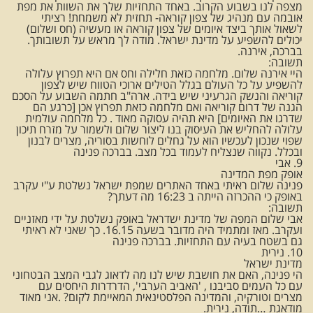
מצפה לנו בשבוע הקרוב. באחד התחזיות שלך את השוות את מפת
אובמה עם מנהיג של צפון קוראה- תחזית לא משמחת! רציתי
לשאול אותך ביצד איומים של צפון קוראה או מעשיה (חס ושלום)
יכולים להשפיע על מדינת ישראל. מודה לך מראש על תשובותך.
בברכה, אירנה.
תשובה:
היי אירנה שלום. מלחמה כזאת חלילה וחס אם היא תפרוץ עלולה
להשפיע על כל העולם בגלל הטילים ארוכי הטווח שיש לצפון
קוריאה והנשק הגרעיני שיש בידה. ארה"ב חתמה השבוע על הסכם
הגנה של דרום קוריאה ואם מלחמה כזאת תפרוץ אכן [כרגע הם
שדרגו את האיומים] היא תהיה עסוקה מאוד . כל מלחמה עולמית
עלולה להחליש את העיסוק בנו ליצור שלום ולשמור על מזרח תיכון
שפוי שנכון לעכשיו הוא על גחלים לוחשות בסוריה, מצרים לבנון
ובכלל. נקווה שנצליח לעמוד בכל מצב. בברכה פנינה
9. אבי
אופק מפת המדינה
פנינה שלום ראיתי באחד האתרים שמפת ישראל נשלטת ע"י עקרב
באופק כי ההכרזה הייתה ב 16:23 מה דעתך?
תשובה:
אבי שלום המפה של מדינת ישדראל באופק נשלטת על ידי מאזניים
ועקרב. מאז ומתמיד היה מדובר בשעה 16.15. כך שאני לא ראיתי
גם בשטח בעיה עם התחזיות. בברכה פנינה
10. נירית
מדינת ישראל
הי פנינה, האם את חושבת שיש לנו מה לדאוג לגבי המצב הבטחוני
עם כל העמים סביבנו , 'האביב הערבי', הדרדרות היחסים עם
מצרים וטורקיה, והמדינה הפלסטינאית המאיימת לקום? .אני מאוד
מודאגת …תודה, נירית.