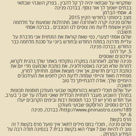
שתקראי על שבתאי יהיה לך קל להבין . בפרק השנהי שבתאי
בבתים ישפוך לך אור נוסף. בברכה פנינה
4. אסתי הברמן
מצב ביטוחני בחודשי הקיץ 2015
שלום פנינה יקרה לאחרונה שוב מתהלכות שמועות על מלחמה
הקיץ אשמח לדעת מה צופים לנו הכוכבים . בברכה אסתי
תשובה:
שלום אסתי לצערי, כפי שאת קוראת את התחזית אני מדברת על
עליית מדרגה במתח החודש ובחודש ביוני על סכנת מלחמה כבר
החודש. בברכה פנינה
5. יעל להט
עידכונים שוטפים
פנינה שלום. לאחרונה במקרה נתקלתי באתר שלך.נהנית לקרוא,
למרות שלא מבינה באסטרולוגיה. את כותבת שכמעט מדי יום את
כותבת דברים חדשים, אך איני מוצאת אותם. תחזיתך למרץ,
מפחידה מאוד והייתי שמחה לדעת היכן לחפש את העידכונים
היומיים שלך. אודה להנחייתך כל טוב
תשובה:
יעל שלום תוכלי למצוא בהורוסקופ שבועי מעודכן תוספות תכופות
במהלך השבוע מעבר לתחזית הכללית שאני מעלה עד יום ג' בערב.
ועל חודש מרץ יש לך כבר תוספות רבות ובימים הקרובים יעלו
דברים נוספים. הורוסקופ שבועי מעודכן
http://www.pninastro.com/189/ בברכה, פנינה
6. יעל
מרס בקשת
שלום פנינה , תוכלי במס מילים לתאר איך פועל מרס בקשת ? זה
טוב לו להיות שם ? אצלי הוא בקשת בבית 7 בנסיגה תודה רבה על
המידע המרתק .