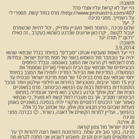
תשובה:
היי יעל לא קראת עליו אצלי פה?
http://www.pninastro.com/407/ מרס במזל קשת. תספרי לי
על רשמייך. ממני פנינה
7. יעל
שלום פנינה , החומר מאוד מעניין ומדוייק , יכול להיות שכשמרס
יעבור לקשת , יקרו כאן ארועים שכרגע כשהוא בעקרב , זה כאילו
"רדום "? תודה יעל
תשובה:
3.9.2014
היי יעל האמת שעכשיו אנחנו "סובלים" במיוחד בגלל שבתאי שהוא
יהיה עד נובמבר מול השמש בשור של מפת מדינת ישראל. צמידות
מרס לשבתאי רק הרעה את המצב באוגוסט. ובכלל היחסים
הבעייתיים של שבתאי עם הבית העשירי [אריה] שמסמל את
הממשלה, המדיניות ואת הניהול המדיני.יחמירו את המצב במיוחד
יחסי שבתאי עם מרס בבית 10 של מפת מדינת ישראל מבטיח עד
קיץ 15 חוסר יציבות, פוטנציאל בחירות או חילופי שילטון ויותר מהכל
התמנודדות בחזיתות רבות עם הנושא הביטחוני. מרס במאזניים
הצית את "צוק איתן" וכרגע בעקרב הוא מייצר אנומליה בתחום
הביטחוני מסביב, אך גם מעברו למזל קשת לא מועיל, כי שבתאי
כאמור יוצר היבטים דרמטיים מרקורי יהיה בנסיגה במאזניים באותן
מעלות שבהם פרץ מבצע צוק איתן. עוד אכתוב על כל אלה
בהמשך.. ועדיין למרות הקשיים אל דאגה, נשרוד.. 🙂 בברכה ממני
פנינה
8. אירנה
מדינת ישראל מול צפון קוראה
פנינה, בוקר טוב וחג שמח. בהזדמנות הזאת רוצה להודות לך על
הורוסקופים מעניינים וקנים. משבוע לשבוע אני מחכה לקרוא מה