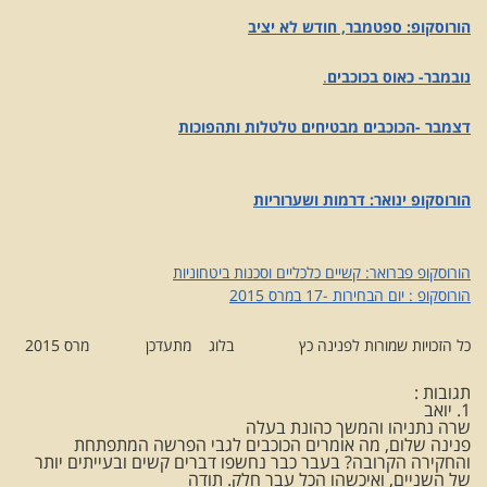
הורוסקופ: ספטמבר, חודש לא יציב
נובמבר- כאוס בכוכבים
.
דצמבר -הכוכבים מבטיחים טלטלות ותהפוכות
הורוסקופ ינואר: דרמות ושערוריות
הורוסקופ פברואר: קשיים כלכליים וסכנות ביטחוניות
הורוסקופ : יום הבחירות -17 במרס 2015
כל הזכויות שמורות לפנינה כץ בלוג מתעדכן מרס 2015
תגובות :
1. יואב
שרה נתניהו והמשך כהונת בעלה
פנינה שלום, מה אומרים הכוכבים לגבי הפרשה המתפתחת
והחקירה הקרובה? בעבר כבר נחשפו דברים קשים ובעייתים יותר
של השניים, ואיכשהו הכל עבר חלק. תודה