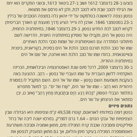
בוצעו ב-28 בדצמבר 1612 ושוב ב-27 בינואר 1613, ובשני המקרים הוא יחס
את הגילוי לכוכב שבת ולא לכוכב לכת, ולכן לא פרסם את ממצאיו.
נפטון נצפה לראשונה בטלסקופ על ידי יוהאן גלה במצפה הכוכבים של ברלין
ב-23 בספטמבר 1846. אורבן לה ורייר הציע (דרך מועצת קו האורך הבריטית)
לקרוא לכוכב לכת החדש נפטון. ב-29 בדצמבר 1846, במיתולוגיה הרומית,
היה נפטון אל הים, מקבילו של פוסידון במיתולוגיה היוונית. הדרישה לשם
מיתולוגי הסתדרה עם האטימולוגיה של שמות כוכבי הלכת האחרים.
שמו של כוכב הלכת תורגם ככוכב הלכת אל הים בסינית, בקוריאנית, ביפנית
ובווייטנאמית. בהודו שמו של כוכב הלכת הוא וארונה, של שם אל הים
במיתולוגיה ההודית.
ב-30 בדצמבר 2009, לרגל סיום שנת האסטרונומיה הבינלאומית, הכריזה
האקדמיה ללשון העברית על שמו העברי של נפטון – רַהַב. ההצעה באה
בעקבות משמעות השם נֶפְּטון – שמו של אל הים. השם המקביל לו במסורת
היהודית הוא רַהַב – שמו של שר הים, "שָׂרוֹ של ים". כך למשל מתפרש
בתלמוד הבבלי הפסוק "בְּכֹחוֹ רָגַע הַיָּם וּבִתְבוּנָתוֹ מָחַץ רָהַב" (איוב כו, יב)
כמתאר את הניצחון על שר הים.
נתונים פיזיים
נפטון דומה במידותיו לאוראנוס, קוטרו 49,538 ק"מ וצפיפותו היא הגדולה שבין
הצפיפויות של ענקי הגזים – 1.64 גרם לסמ"ק. במרכזו ישנה ליבה של ברזל
וסיליקטים ומסביבה שכבת קרח המכילה מים, מתאן ואמוניה וסביבה משתרעת
האטמוספרה המכילה בעיקר מימן והליום, אך גם מתאן המעניק לנפטון את