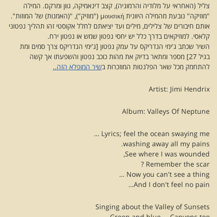
צליל (האחראי על מלודיה והרמוניה), קצב דינאמיקה, גוון ומרקם. המילה
"מוזיקה" נובעת מהמילה היוונית μουσική ("מוזיק"), "(האמנות) של המוזות".
אותם חיבורים של צלילים, מילים ועד יציאתם לחלל אקוסטי זהו תהליך נפטוני
קלאסי. למוזיקאים בדרך כלל יש יחסי נפטון שמש או נפטון ירח.
השיר שכתב ג'ימי הנדריקס על עמק נפטון [ג'ימי הנדריקס צרך סמים ומת
בגיל 27] מספר ומתאר בדיוק את מהות כוכב נפטון והשפעתו אך קשה
להתחמק מכל שאר הפלנטות המוזכרות ב
שיר המופלא הזה..
Artist: Jimi Hendrix
Album: Valleys Of Neptune
Lyrics; feel the ocean swaying me …
washing away all my pains.
See where I was wounded,
Remember the scar ?
Now you can't see a thing …
And I don't feel no pain…
Singing about the Valley of Sunsets
Green and blue … Canyons too