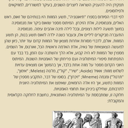
תפקידן היה להעניק השראה ליוצרים השונים, בעיקר למשוררים, למוזיקאים
ולפילוסופים.
לפי דברי הסיודוס בספרו "תיאוגוניה", תשע המוזות היו בנותיהם של זאוס, ראש
האלים, ומנמוסינה, אלת הזיכרון. המיתוס מספר שזאוס ביקר את מנמוסינה
במשך תשעה לילות רצופים, ובכל לילה תינה אהבים עימה. מנמוסינה
התעברה מביקורים ליליים אלו, וכעבור כשנה ילדה לזאוס תשע בנות, הן תשע
המוזות. אולם, לדברי מסורות אחרות מוצאן של המוזות קדום עוד יותר, כיוון שהן
למעשה הצאצאיות של גאיה, אלת האדמה וראשית הכל, ואורנוס, אל השמים.
מספרן של המוזות לא היה קבוע, אלא הלך והשתנה עם הזמן, בד בבד עם
התפתחות סיפורי המיתולוגיה ועם פריחתן של האמנויות השונות. המיתוס
היווני הקדום מספר על מוזה אחת בלבד, אך בהמשך אנו מוצאים עדויות
לשלוש מוזות: אאויד (Aoide; "שיר", "קול"), מלטה (Melete; "אימון",
"תרגול") ומנמה (Mneme; "זיכרון"). בסופו של דבר, התקבע מספרן של
המוזות כתשע, אך היו אלה הרומאים, שאימצו את המיתולוגיה היוונית
לתרבותם, שחילקו ביניהן את תחומי האמנויות.
חלוקה זו, שמתבססת על המיתולוגיה האתונאית, נחשבת לחלוקה הקלאסית
והמקובלת: