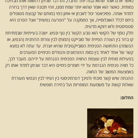
כאשר אדם אומר שהוא גבוה יותר מחברו, זהו דבר שניתן להשוות אותו מבחינה
כמותית. כאשר הוא אומר שהוא יותר שמח ממנו, זוהי תכונה שאין דרך ברורה
למדוד אותה. פסיכיאטר יכול לאבחן אי-איזון כימי במוחם של קבוצת מטופלים
ביחס לכלל האוכלוסייה, אך המסקנה על "הפרעה נפשית" אצל הפרט היא
סטטיסטית ולאו דווקא מדעית.
חלק נוסף של הקושי הוא טבע הקשר בין גוף ונפש. ישנה בעייתיות שבמתיחת
קו ברור בין הצורה הפיזית של סובייקט (המוח) לבין צורתו הרוחנית (הנפש, או
הנשמה) התחושה הפנימית הסובייקטיבית שהיא יוצרת. עד עתה לא נמצא
קשר של אחד לאחד בין כמות ההורמונים והנוזלים הכימיים המעורבים
בפעילות מוחית לבין עוצמת החוויה הפנימית הנגרמת על ידיהם. מעבר לכך,
כל חוויה פנימית הנגרמת על ידי חומרים כימיים היא דבר שניתן למדוד אותו רק
באמצעות המשוב של החווה.
ההנחה שיש קשר סיבתי ולפיכך דטרמיניסטי בין הפיזי לבין הנפשי מעוררת
שאלות קשות על משמעות המוסריות ועל בחירה חופשית
החלום: