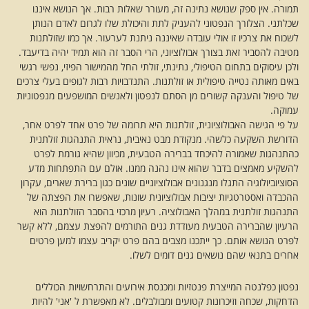
תמורה. אין ספק שנושא נתינה זה, מעורר שאלות רבות. אך הנושא איננו
שכלתני. הצלורך הנפטוני להעניק לתת והיכולת שלו לגרום לאדם הנותן
לשכוח את צרכיו זו אולי עובדה שאיננה ניתנת לערעור. אך כמו שזולתנות
מטיבה להסביר זאת בצורך אבולוציוני, הרי הסבר זה הוא תמיד יהיה בדיעבד.
ולכן עיסוקים בתחום הטיפולי, נתינתי, זולתי החל מהמישור הפיזי, נפשי רגשי
באים מאותה נטייה טיפולית או זולתנות. התנדבויות רבות לגופים בעלי צרכים
של טיפול והענקה קשורים מן הסתם לנפטון ולאנשים המושפעים מנפטוניות
עמוקה.
על פי הגישה האבולוציונית, זולתנות היא תרומה של פרט אחד לפרט אחר,
הדורשת השקעה כלשהי. מנקודת מבט נאיבית, נראית התנהגות זולתנית
כהתנהגות שאמורה להיכחד בברירה הטבעית, מכיוון שהיא גורמת לפרט
להשקיע מאמצים בדבר שהוא אינו נהנה ממנו. אולם עם התפתחות מדע
הסוציוביולוגיה התגלו מנגנונים אבולוציוניים שונים כגון ברירת שארים, עקרון
ההכבדה ואסטרטגיות יציבות אבולוציונית שונות, שאפשרו את הפצתה של
התנהגות זולתנית במהלך האבולוציה. רעיון מרכזי בהסבר הזולתנות הוא
הרעיון שהברירה הטבעית מעודדת גנים התורמים להפצת עצמם, ללא קשר
לפרט הנושא אותם. כך ייתכנו מצבים בהם פרט יקריב עצמו למען פרטים
אחרים בתנאי שהם נושאים גנים דומים לשלו.
נפטון כפלנטה המייצרת פנטזיות ומכנסת אירועים והתרחשויות הכוללים
הדחקות, שכחה וזיכרונות קטועים ומבולבלים. לא מאפשרת ל 'אני' להיות