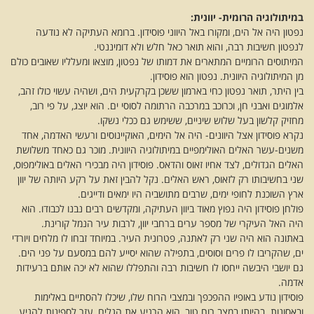
במיתולוגיה הרומית- יוונית:
נפטון היה אל הים, ומקורו באל היווני פוסידון. ברומא העתיקה לא נודעה
לנפטון חשיבות רבה, והוא תואר כאל חלש ולא דומיננטי.
המיתוסים הרומיים המתארים את דמותו של נפטון, מוצאו ומעלליו שאובים כולם
מן המיתולוגיה היוונית. נפטון הוא פוסידון.
בין היתר, תואר נפטון כחי בארמון ששכן בקרקעית הים, ושהיה עשוי כולו זהב,
אלמוגים ואבני חן, וכרוכב במרכבה הרתומה לסוסי ים. הוא יוצג, על פי רוב,
מחזיק קלשון בעל שלוש שיניים, ששימש גם ככלי נשקו.
נקרא פוסידון אצל היוונים- היה אל הימים, האוקיינוסים ורעשי האדמה, אחד
משנים-עשר האלים האולימפיים במיתולוגיה היוונית. מוכר גם כאחד משלושת
האלים הגדולים, לצד אחיו זאוס והדאס. פוסידון היה מבכירי האלים באולימפוס,
שני בחשיבותו רק לזאוס, ראש האלים. נקל להבין זאת על רקע היותה של יוון
ארץ השוכנת לחופי ימים, שרבים מתושביה היו ימאים ודייגים.
פולחן פוסידון היה נפוץ מאוד ביוון העתיקה, ומקדשים רבים נבנו לכבודו. הוא
היה האל העיקרי של מספר ערים ברחבי יוון, לרבות עיר הנמל קורינת.
באתונה הוא היה שני רק לאתנה, פטרונית העיר. במיוחד זבחו לו מלחים ויורדי
ים, שהקריבו לו פרים וסוסים, בתפילה שהוא יסייע להם במסעם על פני הים.
גם יושבי היבשה ייחסו לו חשיבות רבה והתפללו שהוא לא יכה אותם ברעידות
אדמה.
פוסידון נודע באופיו ההפכפך ובמצבי הרוח שלו, שיכלו להסתיים באלימות
ובאסונות. בהיותו במצב רוח טוב, הוא הרגיע את הגלים, עזר לספינות להגיע