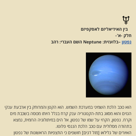
בין האידיאליזם לאסקפיזם
חלק -א'-
נפטון
–
בלועזית: Neptune השם העברי: רהב
הוא כוכב הלכת השמיני במערכת השמש. הוא הקטן והמרוחק בין ארבעת ענקי
הגזים והוא מסווג בתת-הקטגוריה ענק קרח בגלל היותו מכוסה בשכבת מים
וקרח. נפטון, הקרוי על שמו של נפטון, אל הים במיתולוגיה הרומית, נמצא
בתהודה מסלולית עם כוכב הלכת הננסי פלוטו.
האיורים של גלילאו [מזל דגים] חושפים כי התצפיות הראשונות של נפטון