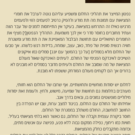
נפטון המייצר את תהליכי החלום ומשפיע עליהם נוטה לערבל את חומרי
המציאות עם תמונות מה תת מודע ולהפיק נרטיב לפעמים הזוי ולפעמים
מרגיש כאילו זה התרחש במציאות. בעיקר אין התייחסות לזמנים של עבר הווה
ועתיד מחוברים בחוסר סדר כי אין לכך משמעות. התהליך הנפטון[י] מציף את
החומרים הויזואליים עם תחושת הבלבול המאפיינת את ה תת מודע ומשגרת
חוויה רגשית סופית של פחד, כאב, עצב, שמחה, בדידות רגש כלשהו. אך טבעו
של החלום מלא בסמלים [על כך בהמשך עם יונג] סמלים כמו אייקונים
השייכים לאינדקס הפנימי של החולם. לעיתים האינדקס שאול מעולם
המציאות של מה שסובב את החולם ולעיתים מדובר בסמלים לא מובנים לא
ברורים אך הם לקוחים מעולם המודחק ששפתו לא מובנת.
לחלום יש יסודות מוחשיים ותחושתיים. אף שרובו של החלום הוא חזותי,
מעורבים בחלומות גם תחושות של שמיעה, מישוש, ולחץ. ולעומת זאת יסודות
מילוליים מופשטים נמוכים בו, ובאים בדרך אגב.
אחידותו של החולם עם החלום. בניגוד למצב ערות, שבו יש הפרדה בין
החושב למחשבה, החולם משתלב במסגרת של החלום.
חוסר ביקורת עצמית וקבלה של החלום, גם כאשר הוא בלתי מציאותי בעליל.
חוויות כמו ריחוף, נפילה ממקום גבוה ללא פגע, פגישה עם אנשים מתים,
וכדומה מתקבלים כחלק מהמציאות.