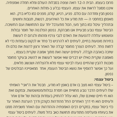
מרוכז בעצמו. הבית ה-12 רואה וצופה בסבלות העולם ומלא חמלה ואמפתיה.
איננו מסוגל לראות את עצמו. העצמי נבלע ב-מזלות האחרים.
נפטון מבין ומזדהה עם כולם. פגיע, רגיש, קולט, מפנים כמו כליא ברק. הוא
מאפסן במחסני ה — תת מודע את כל האירועים, רגשות, תגובות וחושים
ובתהליך עיכול כמו בתוך מעי, הכול מתערבל יחד עם התחושות ועם החשיבה.
הביטול עצמי נובע מבעיית אגו מובהקת. נפטון הפלנטה של חוסר גבולות
וטשטוש עלולה להטעות את האדם לגבי צרכיו ומהותו ולגרום לו לעשות
בחירות מוטעות בחיים, לעיתים לא להרגיש כל פחד או לנקוט בעמדות כדי לא
לחוות פחד. לעיתים הצורך מחוסר קבלה של האחר ורצון לרצות את כולם ולו
שיזכה באהבה וקבלה. לעיתים יעשה זאת מתוך אמונה שקרית בעצמו ,
מאמונה שקרית כאילו יש דברים שאי אפשר לעשות או להשיג ובעיקר מחוסר
מוכנות להבין שהחיים נועדו לביטוי עצמי מלא ולהצלחה ושגשוג מלאים.
ועל כך אפשר להוסיף את נושא הביטול העצמי, אחד ממאפייניו הבולטים של
נפטון.
ביטול עצמי:
– ביטול עצמי הוא מצב בו אדם באופן לא מודע, מבטל את ה"אני" האמיתי
שלו לעיתים הדבר נובע מחוויית אגו חסרת גבולות/מטושטשת. ובמקום זאת
הוא חי חיים שאינם שלו, הוא עלול להחזיק בעמדות ובזהות של אדם אחר
ולעיתים הוא חי דרך האחרים החל מהזדהות כקורבן ודרך הערצת האחר עד
כדי ביטול עצמי, במקרים רבים האמפתיה וההזדהות עם האחר משכיחה ממנו
את בעיותיו ומעלימה מתודעתו תחושת כאב גדול משלו. לעיתים ביטול עצמי