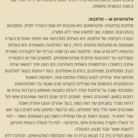
זו מפה נפטונית טיפוסית.
אלטרואיזם או – זולתנות:
זולתנות (בלועזית: אלטרואיזם) היא אינטרס לא אנוכי בעזרה לזולת, המתבטא
בהתנהגות המסבה טוב למישהו אחר ללא תמורה.
הצורה הקדומה של זולתנות היא פעילות המדגישה את רווחת האחרים בעודה
מצמצמת או מתעלמת מרווחת היחיד, בעוד הזולתנות המאוחרת היא פעילות
הנעשית ללא מניע אנוכי. זולתנות הוא גם שמה הנרדף של דוקטרינה מוסרית
הממליצה על התנהגות זולתנית (אלטרואיסטית). למושגים אלו יש היסטוריה
ארוכה בחשיבה הפילוסופית והאתית ולאחרונה הם הפכו יותר לנושאי שיחה
בקרב פסיכולוגים, סוציולוגים, ביולוגים ואתולוגים. בעוד רעיונות בקשר לזולתנות
מתחום אחד עלולים לפגוע בכאלה מתחום אחר, השיטות השונות
וההתמקדות בתחומים אלו מובילים לנקודות מבט שונות על האלטרואיזם.
הסתכלות שונה על זולתנות יכולה לעלות כתוצאה משימוש בהגדרות צרות או
רחבות במושג האינטרס האישי. תומכים רבים ישנם לגישה שאינטרס אישי יכול
להיות מוגדר במונחים של רווח גשמי, בעוד אחרים יטענו אחרת ויאמרו
שאינטרס אישי כולל גמול פסיכולוגי, כמו הרגשת הסיפוק שיש לאדם בעוד הוא
עוזר לאיש זר. טענות דומות הן אלו שהולידו גישות כגון האגואיזם האתי – לפיו
כל פעולה מקורה באינטרס אישי, והדוניזם – לפיו כל פעולה נעשית מהרצון
להשגת אושר עבור מבצע הפעולה.
נפטון כשליט בית 12 מבטא בבית זה את התגלמות האלטרואיזם. הנתינה ללא