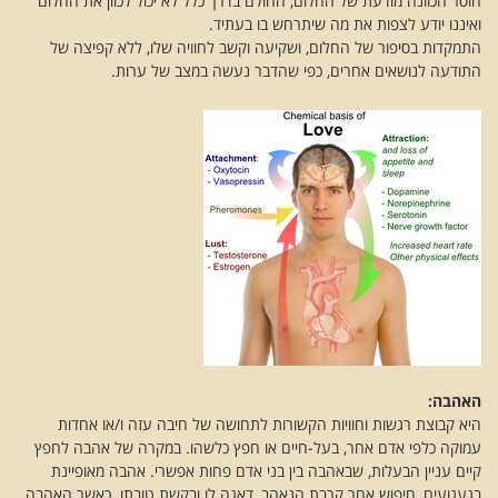
חוסר הכוונה מודעת של החלום, החולם בדרך כלל לא יכול לכוון את החלום
ואיננו יודע לצפות את מה שיתרחש בו בעתיד.
התמקדות בסיפור של החלום, ושקיעה וקשב לחוויה שלו, ללא קפיצה של
התודעה לנושאים אחרים, כפי שהדבר נעשה במצב של ערות.
האהבה:
היא קבוצת רגשות וחוויות הקשורות לתחושה של חיבה עזה ו/או אחדות
עמוקה כלפי אדם אחר, בעל-חיים או חפץ כלשהו. במקרה של אהבה לחפץ
קיים עניין הבעלות, שבאהבה בין בני אדם פחות אפשרי. אהבה מאופיינת
בגעגועים, חיפוש אחר קרבת הנאהב, דאגה לו ובקשת טובתו. כאשר האהבה