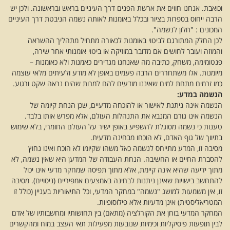
וכואבת. אנחנו חווים את ארשת הפנים דרך העיניים בראש ובראשונה. ולכן יש
הרבה ייחוס בספרות בציור ובכלל באומנות לאותה נשמה הניבטת דרך העיניים
המכונים : "חלון לנשמה".
לכן החלק המתורגם לביטוי באומנות לכאורה מתחיל מתהליך ההשראה
והמוזה ועובר לחושים אם מדובר במוזיקה או ביטוי אומנותי אחר שירה,
פנטומימה, משחק, כתיבה מה שאנחנו מגדירים כאמנות ולא כאומנות –
מיומנות. אלו משתחררים הרבה פעמים באופן לא מודע ולעיתים מלאי עוצמה
כמו זרמים מתחת למים שאיננו מודעים להם למרות שהים נראה שקט ורגוע.
הנשמה במדע:
הנשמה אינה ניתנת לאישור או להוכחה מדעיים, שכן הנחת קיומה של
הנשמה אינו גורם המנבא את התנהלות העולם, אלא מפרש אותו בלבד.
טענות כי נשמה מסוגלת להשפיע באופן ישיר על העולם החומרי, בלא שימוש
בתיווך של גוף האדם, לא הוכחו מבחינה מדעית.
מסיבה זו, המדע מתייחס לנשמה כאל משהו שקיומו לא הוכח ואינו נחוץ
להסברת החיים או החשיבה. הנחת העבודה של המדען היא שאין נשמה, לא
מתוך ידיעה שהיא אינה קיימת, אלא מתוך תפיסה שמחקר מדעי אינו יכול
להתחשב בישויות שאינן ניתנות לבחינה באמצעים אמפיריים (ניסויים). מסיבה
זו, אין משמעות למושג "נשמה" במחקר המדעי, וכל התיאוריות בעניין (כולל זו
המטריאליסטית) אינן מדעיות אלא פילוסופיות.
המחקר המדעי בוחן את הקורלציה (מתאם) בין תחושותיו ומחשבותיו של אדם
לבין תופעות פיסיקליות וכימיות שנובעות מפעילות תאי העצב במוח ומהקשרים