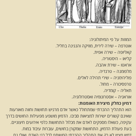
המוזות על פי המיתולוגיה:
אוטרפה – שירה לירית, מוזיקה והנגינה בחליל.
קאליופה – שירה אפית.
קליאו – היסטוריה.
אראטו – שירת אהבה.
מלפומנה – טרגדיה.
פוליהימניה – שירי תהילה לאלים.
טרפסיכורה – מחול.
תאליה – קומדיה.
אוראניה – אסטרונומיה ואסטרולוגיה.
דמיון כחלק מיצירת האומנות:
הוא התהליך ההכרתי שמתחולל כאשר אדם מרגיש תחושות וחווה מאורעות
שאינם קשורים ישירות למציאות סביבו. הדמיון מושפע מפעילות החושים בדרך
עקיפה, כשאלו מספקים לאדם את מכלול התחושות כלפי אירועים חיצוניים.
בעת פעולת הדמיון, התחושות שמקורן בחושים, עוברות עיבוד במוח.
דמיון מציין לא רק את התהליך ההכרתי המשותף לכל בני האדם, ואולי גם