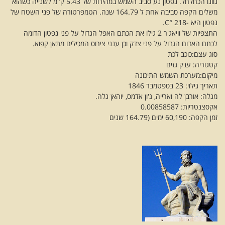
גוונו הכחלחל. נפטון נע סביב השמש במהירות של 5.43 ק"מ לשנייה כשהוא
משלים הקפה סביבה אחת ל 164.79 שנה. הטמפרטורה של פני השטח של
נפטון היא -218 °C.
התצפיות של וויאג'ר 2 גילו את הכתם האפל הגדול על פני נפטון הדומה
לכתם האדום הגדול על פני צדק וכן ענני צירוס המכילים מתאן קפוא.
סוג עצם:כוכב לכת
קטגוריה: ענק גזים
מיקום:מערכת השמש התיכונה
תאריך גילוי: 23 בספטמבר 1846
מגלה: אורבן לה וארייה, ג'ון אדמס, יוהאן גלה.
אקסצנטריות: 0.00858587
זמן הקפה: 60,190 ימים (164.79 שנים