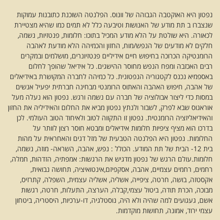
נפטון היא האוקטבה הגבוהה של וונוס. הפלנטה השוכנת כתובנות עמוקות
שנצברו ב תת מודע של האנושות וטיבעה כלל לא תמים כמו שהיא מצטיירת
לכאורה. היא שולטת על הלא מודע המכיל בתוכו: חלומות, פנטזיות, נשמה,
חלקים לא מודעים של הנפש/מוח, החזון והכמיהה הלא מודעת לאהבה
הרומנטיקה הכרוכה בחיפוש חיים אידיליים פנטזיונרים, מושלמים ובמקרים
רבים האכזבה ומפח הנפש מחוסר ההישגים. כל אידיאל שהופך לחלום
באספמיא נכנס לקטגוריה הנפטונית. כל כמיהה לחברה המקושרת באידיאלים
של אהבה, חיפוש האהבה והאתוס הרומנטי מבחינה חברתית יפעיל אנשים
במסות כדי ליצור אבולוציה של חברה עם נשמה ורגש. נפטון הוא נעלה מעל
אוראנוס שבא לפרק, לשבור ולנתץ נפטון מביא את החלום והאידיליה את החזון
והאידיאליזציה הרומנטית. נפטון זו התקווה לטוב ולאיחוד הטוב העולמי. לכן
בדרכו הוא מציף ציפיות חלומות אידיאלים ומבטא חוסר רצון לוותר על
החלומות. נפטון היא הפלנטה הטבעית של מזל דגים והאחראית על מהות
בית 12- הבית של תת המודע. הכולל : נפש, אהבה, השראה- מוזה, נשמה,
חלומות.עולם הרגש של נפטון מדגיש את הרגשות: אמפתיה, הזדהות, חמלה,
רחמים, רחמים עצמיים, אהבה, אסקפיזם,אינטואיציה, תחושה נבואית,
אקסטזה, בושה, חרטה, ציפייה, אשליה, אשליה עצמית, השפלה, קתרזיס,
מבוכה, הכרת תודה, ביטול עצמי,קבלה, הערצה, התעלות, חרטה, רגשות
אשם, געגועים למה שהיה ולא היה, נוסטלגיה, דו-ערכיות, היסטריה, ביטחון
עצמי ירוד, אמונה, תחושות מוקדמות.