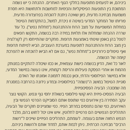
ביניהם, או לפעמים מתופעות בחלקי הגוף האחרים. ההנחה כי יש נשמה
המתווכת בין התופעות הפיסיקליות והכימיות למחשבות ולתחושות היא חסרת
משמעות מבחינה מדעית, כיוון שאינה ניתנת להוכחה בפרוצדורה מדעית.
פוריותו של המחקר המדעי בשיטה זו ניכרת, למשל, בהתקדמות הטיפול
במחלות המשפיעות על מצב הרוח וההתנהגות ("מחלות נפש"). כל עוד
שררה ההנחה שמחלות אלו תלויות במידה רבה בנשמה, התקשו רופאים
לטפל בהן באופן שיטתי באמצעות תרופות. מחקרים שהתייחסו רק לקורלציה
בין מצב הרוח וההתנהגות לתופעות במערכת העצבים, הביא לפיתוח תרופות
ואף טיפולים כירורגיים ב"מחלות נפש", גם אם לא הביאו להוכחה או להפרכת
קיומה של הנשמה.
לאור כל זאת, הדיון בנשמה כישות עצמאית, או ככזו שיכולה להתקיים במנותק
מהמוח או אחרי הפסקת פעילותו והריסת רקמותיו, אינו נעשה במישור המדעי,
אלא במישור הפילוסופי והדתי, וכאן נכנסת לתמונה אמונתו של האדם.
סוגיית הטיפול במושג ה"נשמה" בפילוסופיה ובמדע נידונה בהרחבה במסגרת
מה שמכונה: הבעיה הפסיכופיזית.
הבעיה הפסיכו-פיזית היא קושי פילוסופי בשאלת יחסי גוף ונפש. הקושי נוצר
עקב הסתירה בין אירועים כפי שתופס אותם הסובייקט הפרטי הנפשי ובין
האירועים, כפי שהם נתפסים במרחב הפיזי. כפי שמציינים חוקרים של הבעיה,
התהליכים הנפשיים הם פרטיים לחלוטין. איש אינו יכול לחוש בהם, מלבד
הנפש החווה אותם בעצמה. לעומתם, התהליכים הפיזיים שייכים ל"רשות
הרבים" מבחינה הכרתית. ניתן לכמת אותם, למדוד אותם ולהשוות ביניהם.