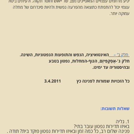
יגיע מרחמים עצמיים המאפיינים מצב של ייאוש וחוסר תקווה. ולעיתים ביטול
עצמי יכול להתפתח כתוצאה מהפרעה נפשית ולהיות סינדרום של מחלה
עמוקה יותר.
חלק ב'
–
האינטואיציה, הנפש והתופעות הנפטוניות, השינה.
חלק ג'-אֶסְקֶפִּיזְם, הגוף-המחלות, נפטון בטבע
ובהיסטוריה עד ימינו.
כל הזכויות שמורות לפנינה כץ 3.4.2011
שאלות תשובות:
1. גליה
באיזו תדירות נפטון עובר בתי?
פנינה שלום רב, כל כמה זמן ובאיזו תדירות נפטון פוקד בית? תודה .