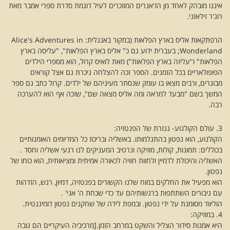
איננו מובהק לאחד מן הז'אנרים המוזכרים לעיל דוגמת סדרת ספרי אמבר מאת
רוג'ר זילאזני.
הרפתקאות אליס‏ בארץ הפלאות (במקור באנגלית: Alice's Adventures in
Wonderland; בעברית ידוע גם כ" אליס בארץ הפלאות", "עליסה בארץ
הפלאות" ו"עליזה בארץ הפלאות") מאת לואיס קרול, הוא מספרי הילדים
הפופולאריים בכל הזמנים. הספר זכה להצלחה ניכרת גם אצל קוראים
מבוגרים, ורבים מצאו בו עומק שנסתר מעיניהם של ילדים. קרול כתב גם ספר
המשך בשם "מבעד למראה ומה אליס מצאה שם", שזכה אף הוא להערכה
רבה.
3. עולם הקולנוע- נגזרת של הפנטזיה:
הקולנוע, הוא נפטון בהתגלמותו. באשליה ובריכוז כל המדיומים האומנותיים
בכוללים: תמונות, קולות, מוזיקה ונרטיב המעניקים לנו רגעי אשליה וחסד .
האשליה והיכולת לדמיין ולחוות חוויה לכאורה אמיתית ומציאותית, הוא כוחו של
נפטון.
הוא מפעיל את החלקים במוח שלנו הקשורים בפנטזיה, דמיון, רגש, הזדהות
עם גיבורים השתתפות ברגשותיהם עד כדי שכחת ה' אני' .
הוליווד מסומנת על ידי נפטון. ובמפת לידה של שחקנים נפטון דומיננטית.
4. במוזיקה:
היא אמנות סידור הצליל והשקט במרחב הזמן.[מרכיביה העיקריים הם גובה