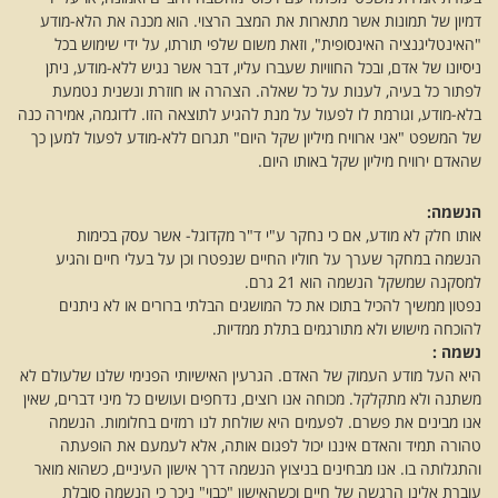
דמיון של תמונות אשר מתארות את המצב הרצוי. הוא מכנה את הלא-מודע
"האינטליגנציה האינסופית", וזאת משום שלפי תורתו, על ידי שימוש בכל
ניסיונו של אדם, ובכל החוויות שעברו עליו, דבר אשר נגיש ללא-מודע, ניתן
לפתור כל בעיה, לענות על כל שאלה. הצהרה או חוזרת ונשנית נטמעת
בלא-מודע, וגורמת לו לפעול על מנת להגיע לתוצאה הזו. לדוגמה, אמירה כנה
של המשפט "אני ארוויח מיליון שקל היום" תגרום ללא-מודע לפעול למען כך
שהאדם ירוויח מיליון שקל באותו היום.
הנשמה:
אותו חלק לא מודע, אם כי נחקר ע"י ד"ר מקדוגל- אשר עסק בכימות
הנשמה במחקר שערך על חוליו החיים שנפטרו וכן על בעלי חיים והגיע
למסקנה שמשקל הנשמה הוא 21 גרם.
נפטון ממשיך להכיל בתוכו את כל המושגים הבלתי ברורים או לא ניתנים
להוכחה מישוש ולא מתורגמים בתלת ממדיות.
נשמה :
היא העל מודע העמוק של האדם. הגרעין האישיותי הפנימי שלנו שלעולם לא
משתנה ולא מתקלקל. מכוחה אנו רוצים, נדחפים ועושים כל מיני דברים, שאין
אנו מבינים את פשרם. לפעמים היא שולחת לנו רמזים בחלומות. הנשמה
טהורה תמיד והאדם איננו יכול לפגום אותה, אלא לעמעם את הופעתה
והתגלותה בו. אנו מבחינים בניצוץ הנשמה דרך אישון העיניים, כשהוא מואר
עוברת אלינו הרגשה של חיים וכשהאישון "כבוי" ניכר כי הנשמה סובלת