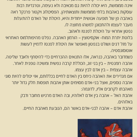
אינה ממומשת, היא יכולה להיות גם מכאיבה ולא נעימה, וטרגדיות רבות
עוסקות באהבות בלתי ממומשות ותוצאותיהן. הפסיכולוג ויקטור פרנקל ראה
באהבה פן של תופעה אנושית ייחודית והיא, היכולת של האדם להתעלות
מעבר לעצמו ולהתכוונן למשהו מחוצה לו.
נפטון אחראי על היכולת לפנטז ולאהוב.
בלוטת יתרת המוח- אוקסיטוצין – הורמון האהבה. נפלט מהיפותלמוס האחראי
על מזל דגים ושולט בנפטון מאפשר את היכולת לפנטז לדמיין לעשות
אוטוסוגסטיה.
כשמדובר באהבה, כנראה, אלו התנאים ההכרחיים כדי להיסחף ולאבד שליטה.
אהבה רומנטית – בין בני זוג, הכוללת קרבה נפשית ומשיכה גופנית לאחר.
אהבה עצמית – בין אדם לבין עצמו.
אם מגדירים את האהבה כיחס בין האדם לחיים בכללותם, אזי יכולים להיות סוגי
אהבה נוספים, ואצל בני-אדם מסוימים אותן אהבות תופסות חלק גדול יותר
מאהבתו לקרובים אליו, לדוגמה:
אהבת האל – אהבה בין אדם לאלוהיו, ובה האדם מרגיש מחובר ודבק
באלוהים.
אהבת אדם – אהבה לבני-אדם באשר הם, הנובעת מאהבת החיים.