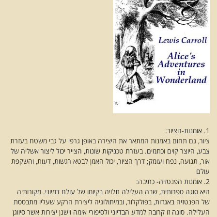
1. אומנות-הציור:
ציור, גם תחום באמנות המתאר את היצירה באופן גרפי על גבי משטח בעזרת
צבע, היוצר קוים וכתמים. בעזרת טכניקות שונות, הצייר יכול ליצור אשליה של
אור, תנועה, נפח ועומק; דרך הציור, יכול האמן לבטא רגשות, דעות, והשקפת
עולם
2. אומנות הפנטזיה- כתיבה:
היא סוגה ספרותית, שבה העלילה תלויה בקיומו של עולם דמיוני. מקורותיה
של הפנטזיה באגדות, בפולקלור, ובמיתולוגיה ליצירת הרקע שעליו מתבססת
העלילה. סוגה זו קרובה למדע הבדיוני ולסיפורי אימה וישנן יצירות אשר סיווגן