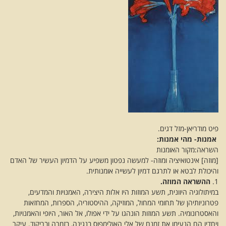
פיט מודריאן-מזל דגים.
אמנות- מהי אמנות:
השראה:מקור האומנות
[מוזה] אינטואיציה ומוזה- למעשה נפטון משפיע על הדמיון העשיר של האדם
והיכולת לבטא או לתרגם דמיון לעשייה אומנותית.
1.
ההשראה המוזה.
במיתולוגיה היוונית, תשע המוזות היו אלות היצירה, האמנויות והמדעים,
פטרוניותיהן של תחומי המחול, המוזיקה, ההיסטוריה, הספרות, המחזאות
והאסטרונומיה. תשע המוזות הונהגו על ידי אפולו, אל האור, היופי והאמנויות,
ויחדיו הם הנעימו את זמנם של אלי האולימפוס בנגינה, בזמרה ובריקוד. עיקר