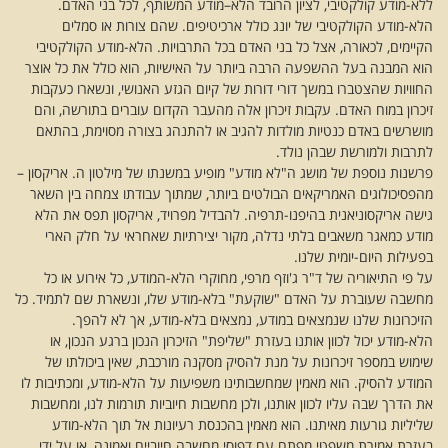
ללא-מודע קולקטיבי, לציון הרובד הלא–מודע המשותף, לכל בני האדם.
הלא-מודע הקולקטיבי של יונג כולל ארכיטיפים. שהם צורות או סמלים
הקיימים, לכאורה, אצל כל בני האדם בכל התרבויות. הלא-מודע הקולקטיבי
הוא המבנה בעל ההשפעה הרבה ביותר על האישיות, הוא כולל את כל אוצר
החוויות שהצטברו במשך דורי דורות של קיום הגזע האנושי, ונשארו כעקבות
זיכרון במוח האדם. עקבות זיכרון אלה מהעבר הקדום עוברים בתורשה, והם
מושרשים באדם כנטיות מולדות להגיב או להתנהג בצורה מסוימת, בהתאם
לתרבות ולמורשת שבהן נולד.
פרשנות נוספת של מושג ה"לא מודע" מופיע במשנתו של מילטון ה. אריקסון –
מהפסיכולוגים האמריקאים הבולטים ביותר, שמתוך עבודתו צמחה בין השאר
גישה אריקסוניאנית בהיפנו-תרפיה. להבדיל מפרויד, אריקסון תפס את הלא
מודע כמאגר משאבים בלתי נדלה, מקור יצירתיות שאחראי על חלק הארי
בפעילות היום-יומית שלנו.
על פי התיאוריה של ד"ר ג'וזף מרפי, מחוקרי הלא-המודע, כל אירוע או כל
מחשבה שעוברת על האדם "שוקעת" בלא-מודע שלו, ונשארת שם לתמיד. כל
הזיכרונות שלנו שנמצאים במודע, נמצאים בלא-מודע, אך לא להפך.
הלא-מודע יכול לכוון אותנו בעזרת "שליפת" הזיכרון הנכון ברגע הנכון, או
שימוש במספר זיכרונות על מנת להסיק מסקנה מורכבת, שאין ביכולתו של
המודע להסיק. הוא מאמין שמחשבותינו משפיעות על הלא-מודע, ומכתיבות לו
את הדרך שבה עליו לכוון אותנו, ולכן מחשבות חיוביות תורמות לנו, ומחשבות
שליליות גורעות מאיתנו. הוא מאמין בהכנסת רעיונות אל תוך הלא-מודע
בעזרת אמירת משפטי מפתח עם דפוסי מחשבה חיוביים ואמונה, או על ידי