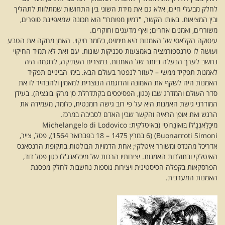
לחלק מבעלי חיים, אלא גם את מידת השוני בין התחושות שמתלוות לתהליך
ובין המציאות. באותו הקשר, "דמיון מפותח" הוא תכונה שמאפיינת סופרים,
משוררים, ואמנים אחרים; ואף מדענים וחוקרים.
עיסוקה הקלאסי של האמנות היא מימזיס, כלומר חיקוי. האמן מחקה את הטבע
ועושה לו טרנספורמציה באמצעות טכניקות שונות. עם זאת לא תמיד החיקוי
נחשב לערך הנעלה ביותר של האמנות. במצרים העתיקה, לדוגמה היה
לאמנות תפקיד ממשי – לעזור לנפטר בעולם הבא. בימי הביניים תפקיד
האמנות היה לשקף את האמונה והדוגמה הנוצרית למאמין ולהבהיר לו את
סדר העולם והמדרג שבו (כגון, הפסיפסים בקתדרלת סן מרקו בונציה). בעידן
המודרני גישת האמנות היא על פי רוב גישה רומנטית, כלומר, מעמידה את
הרגש ואת אופן הראיה והקשר שבין האדם לסביבה במרכז.
מיכֶּלָאנְגֶ'לוֹ בּוּאוֹנָרוֹטִי (באיטלקית: Michelangelo di Lodovico
Buonarroti Simoni)‏ (6 במרץ 1475 – 18 בפברואר 1564), פסל, צייר,
אדריכל מהנדס ומשורר איטלקי; אחת הדמויות הבולטות בתקופת הרנסאנס
האיטלקי ובתולדות האמנות. יצירותיו הרבות של מיכלאנג'לו כגון פסל דוד,
הפרסקאות בקפלה הסיסטינית ויצירות נוספות נחשבות לחלק מפסגת
האמנות המערבית.