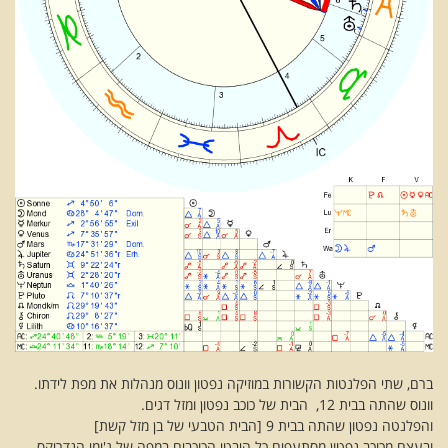
ברם, שתי הפלנטות הקשורות במוזיקה נפטון וונוס מנהלות את מפת לידתו.
וונוס שהתה בבית 12, הבית של כוכב נפטון ומזל דגים.
והפלנטה נפטון שהתה בבית 9 [הבית הטבעי של בן מזל קשת]
ובעצם מכוכב נפטון מסתעפים כל היבטי הכוכבים במפה של ג'ימי הנדריקס.