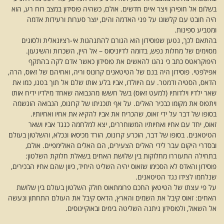
בשלום אל חופיהן ויצר איים חדשים. אולם, כשהיה פוסידון במצב רוח רע, הוא
היה חובט עם קלשונו על פני האדמה והים, יוצר סערות ורעידות אדמה
ומטביע ספינות.
בהתאם לכך, נטען שפוסידון הוא הגורם להתנהגות אי-רציונאלית ולסוגים
מסוימים של מחלות נפש, בדומה לדיוניסוס – אל היין, השכרות והשיגעון.
היפוקראטס כתב כי נהגו להאשים את פוסידון כאשר אדם לקה בהתקף
אפילפטי. פוסידון היה בנם של הטיטאנים קרונוס וריה, ואחיהם של זאוס, הרה,
הדאס, הסטיה ודמטר. עם היוולדו, אביו בלע אותו שלם אל תוך בטנו, כמו את
שאר ילדיו וילדותיו (למעט זאוס) בשל חששו מהנבואה שאחד מילדיו ידיח אותו
ויתפוס את מקומו כבכיר האלים. על אף תוכניתו של קרונוס, הנבואה הוגשמה
בסופו של דבר על ידי זאוס, שהכריח את אביו להקיא את אחיו ואחיותיו.
זאוס, יחד עם אחיו ואחיותיו המשוחררים, יצא למלחמה כנגד אביו ושאר
הטיטאנים. בסופו של דבר, הוכרע קרונוס, הורד מכיסאו ונכלא, והשלטון בעולם
ובסדרי היקום עבר לידי האלים הצעירים, הם האלים האולימפיים. אולם,
בתחילה התעוררו מחלוקות בין שלושת האחים בשאלת חלוקת השלטון:
פוסידון והאדס לא הסכימו שזאוס יהיה השליט היחיד, כיוון שהם אחיו הבכירים,
שנלחמו לצידו נגד הטיטאנים.
על פי עצתו של הטיטאן החכם פרומתאוס חולק השלטון בעולם בין שלושת
האחים: זאוס קיבל את השמים והארץ, הדאס קיבל את העולם התחתון ונעשה
אל השאול, ולפוסידון ניתנה השליטה בימים ובאוקיינוסים.