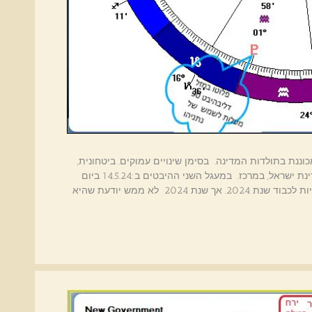
נת ישראל לשנת 2024 - 2025 -שנה מכוננת בתולדות המדינה. בסימן שינויים עמוקים. ביטחונית,
פוליטית, חברתית, כלכלית. מפת יום ההולדת של מדינת ישראל, במרכז. במעגל השני ההיבטים ב:14.5.24 ביום
הולדתה ה-76. היה יכול להיות נחמד להתקשט בחגיגיות לכבוד שנת 2024. אך שנת 2024 לא ממש יודעת שהיא