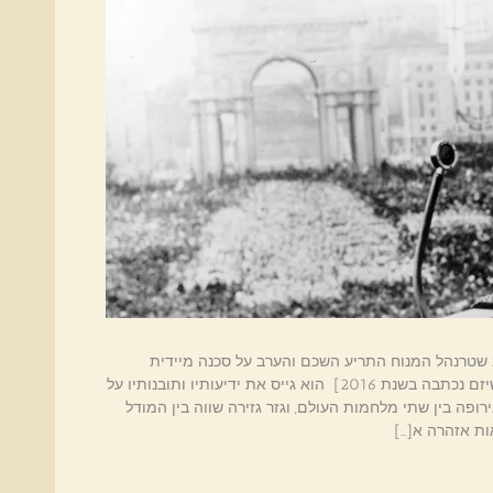
 שטרנהל המנוח התריע השכם והערב על סכנה מיידית
ומוחשית של פשיזם בישראל.[הכתבה על מידיות הפשיזם נכתבה בשנת 2016] הוא גייס את ידיעותיו ותובנותיו על
ופה בין שתי מלחמות העולם, וגזר גזירה שווה בין המודל
ות אזהרה א[…]