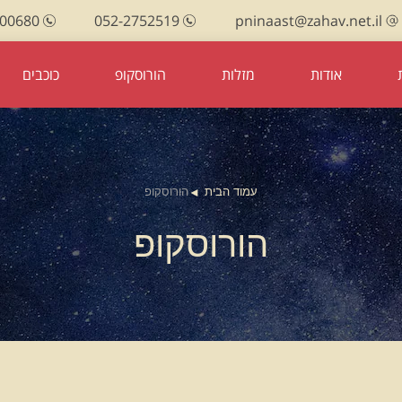
100680
052-2752519
pninaast@zahav.net.il
אודות
מזלות
הורוסקופ
כוכבים
עמוד הבית
הורוסקופ
הורוסקופ