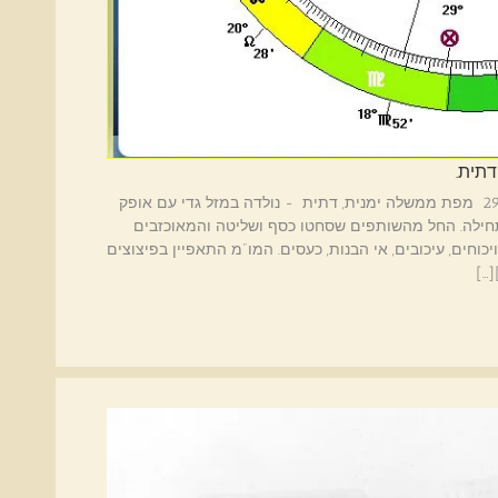
הורוסקופ ממשלת ישראל ה: 37. נבחרה ב: 29.12.2022 מפת ממשלה ימנית, דתית - נולדה במזל גדי עם אופק
לה. החל מהשותפים שסחטו כסף ושליטה והמאוכזבים
יכוחים, עיכובים, אי הבנות, כעסים. המו"מ התאפיין בפיצוצים