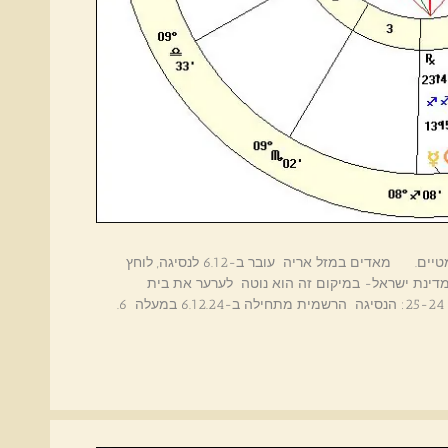
הורוסקופ סוף שנת 24- 25 שינויים בגין אירועים דרמטיים. מאדים במזל אריה עובר ב-6.12 לנסיגה, לוחץ
מדינת ישראל- במיקום זה הוא נוטה לערער את בית
המשילות : קורות מהלך כוכב מאדים ואורנוס בשנים 25-24: הנסיגה הרשמית מתחילה ב-6.12.24 במעלה 6.