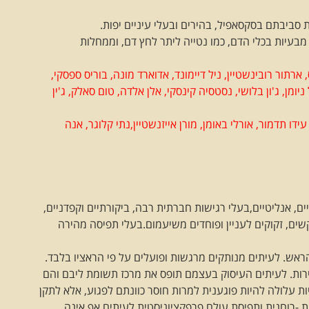
 סביבתם בסקסאפיל, בהירים ובעלי עיניים יפות.
 מבעיות בכלי הדם, כמו נטייה ליתר לחץ דם, וממחלות
 ארתור רובינשטיין, ניל דיימונד, אדוארד מונה, בוריס ספסקי,
 ניומן, ג'ון בלושי, נסטסיה קינסקי, אלן אלדה, טום סאלק, ג'ין
 עידו תדמור, אורלי באומן, מורן אייזנשטיין,נתי קלוגר, אנה
ם, אנליטיים,בעלי רגישות חברתית רבה, ביקורתיים וקפדניים,
יקשים, זקוקים לעניין ופוחדים משיעמום.בעלי תפיסה מהירה
הראש. לעיתים מנותקים מרגשות ופועלים על פי הראציו בלבד.
ירות. לעיתים העיסוק בעצמם תופס את מרכז תשומת ליבם והם
ת עלולה להיות פוגענית למרות חוסר כוונתם לפגוע, אלא לתקן
ת -רוחנית ותפיסת עולם פרפקציוניסטית לעיתים אף אינה