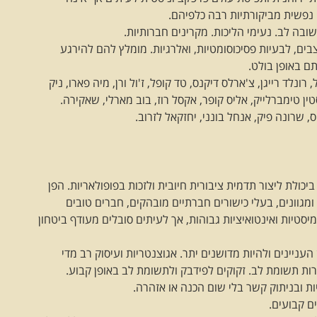
 נפשית מביקורתיות רבה כלפיהם.
ובה לב. נעימי הליכות. מקרינים חברותיות.
ם, לבעיות פסיכוסומטיות, ואלרגיות. מומלץ להם להירגע
ם באופן בולט.
, רונלד רייגן, צ'ארלס דיקנס, טד קופל, ז'ול ורן, מיה פארו, ניק
'סטין טימברלייק, אליס קופר, אקסל רוז, בוב מארלי, שאקירה.
, שרונה פיק, אנחל בונני, יחזקאל לזרוב.
ביכולת ליצור תדמית ציבורית חיובית ולזכות בפופולאריות. הפן
ומגוונים, בעלי כישורים חברתיים מובהקים, חברים טובים
מיסטיות ואינטואיציות גבוהות, אך לעיתים סובלים מעודף ביטחון
העניינים ולהיות מדושנים יתר. אגוצנטריות ועיסוק רב מדי
ות תשומת לב. זקוקים לפידבק ולתשומת לב באופן קבוע.
ות ובניתוק קשר בלי שום הכנה או אזהרה.
ם קבועים.