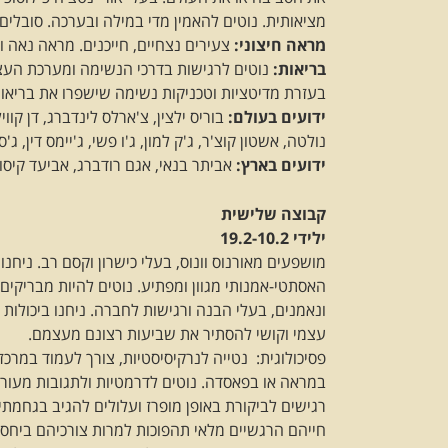
מציאותית. נוטים להאמין מדי במילה ובערכה. סובלים
מראה חיצוני:
צעירים נצחיים, חייכנים. מראה נאה וש
בריאות:
נוטים לרגישות בדרכי הנשימה ומערכת העצבי
בעזרת מדיטציות וטכניקות נשימה שישפרו את בריאות
ידועים בעולם:
בוריס ילצין, צ'ארלס לינדברג, דן קוויל
נולטה, אשטון קוצ'ר, ג'ק למון, ג'ו פשי, ג'יימס דין, ג
ידועים בארץ:
אביתר בנאי, אגם רודברג, אביעד קיסוס
קבוצה שלישית
ילידי 19.2-10.2
מושפעים מאורנוס וונוס, בעלי כישרון וקסם רב. ניחנו 
האסתטי-אמנותי מגוון ומפתיע. נוטים להיות מבריקים 
ונאמנים, בעלי הבנה ורגישות לחברה. ניחנו ביכולות 
עצמי וקושי להסתיר את שביעות רצונם מעצמם.
פסיכולוגית: נטייה לנרקיסיסטיות, צורך לעמוד במרכז 
במראה או בפאסדה. נוטים לדרמטיות ולתגובות מעורר
רגישים לביקורת באופן מופרז ועלולים להגיב בגחמתי
חייהם הרגשיים מלאי תהפוכות למרות צורכיהם ביחסי