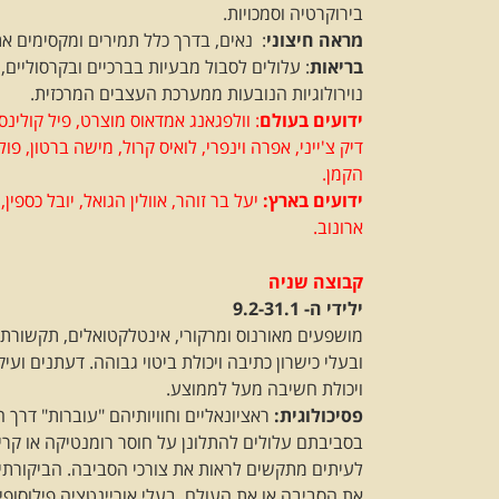
בירוקרטיה וסמכויות.
מראה חיצוני
: נאים, בדרך כלל תמירים ומקסימים את
בריאות
: עלולים לסבול מבעיות בברכיים ובקרסוליים,
נוירולוגיות הנובעות ממערכת העצבים המרכזית.
ידועים בעולם
: וולפגאנג אמדאוס מוצרט, פיל קולינס,
דיק צ'ייני, אפרה וינפרי, לואיס קרול, מישה ברטון, פול
הקמן.
ידועים בארץ:
יעל בר זוהר, אוולין הגואל, יובל כספין,
ארונוב.
קבוצה שניה
ילידי ה- 9.2-31.1
מושפעים מאורנוס ומרקורי, אינטלקטואלים, תקשורתיי
ובעלי כישרון כתיבה ויכולת ביטוי גבוהה. דעתנים וע
ויכולת חשיבה מעל לממוצע.
פסיכולוגית:
ראציונאליים וחוויותיהם "עוברות" דרך 
בסביבתם עלולים להתלונן על חוסר רומנטיקה או קר
לעיתים מתקשים לראות את צורכי הסביבה. הביקורתיו
את הסביבה או את העולם. בעלי אוריינטציה פילוסופי