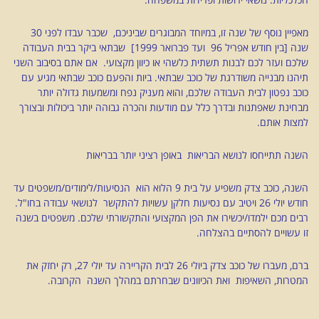
מאפיין נוסף של שנה זו, במיוחד המבוגרים שביניכם, שכבר עבדו לפני 30
שנה [בין חודש אפריל 96 ועד פברואר 1999] שבתאי ביקר בבית העבודה
שלכם ועזר לכם לבנות תשתית כלשהי או כיוון מקצועי. אם אתם בסיבוב השני
תיהנו מבנייה משודרגת של כוכב שבתאי. ביות והפעם כוכב שבתאי מגיע עם
כוכב נפטון לבית העבודה שלכם, והוא מעניק נפח ומשמעות גדולה יותר
מבחינת שאפתנות ובדרך כלל עם מודעות והכרה גבוהה יותר ביכולות ובצורך
למצות אותם.
השנה תתייחסו לנושא הבריאות באופן רציני יותר בבריאות
השנה, כוכב צדק משפיע על בית 9 הלוא הוא הנסיעות/לימודים/משפטים עד
חודש יולי 26 ויטיב עם נסיעות חלקן עשויות להתקשר לנושאי עבודה בחו"ל.
רבים מכם ילמדו/יכשירו את הפן המקצועי והתקשורתי שלכם. משפטים בשנה
זו עשויים להסתיים בהצלחה.
ברם, מעברו של כוכב צדק ביולי 26 לבית הקריירה עד יולי 27, רק יחזק את
המטרות, השאיפות ואת הכיוונים שבחרתם במהלך השנה הקרובה.