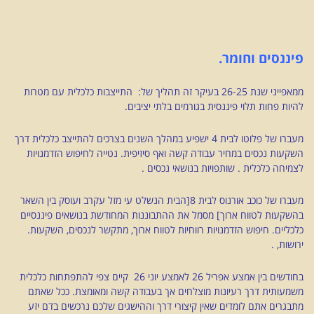
פיננסים וחומר.
ממאפייני שנת 26-25 בעיקר זה תהליך של: התייצבות כלכלית עם מטרות
להיות פחות תלוי פיננסית בגורמים בלתי יציבים.
מעברו של פלוטו לבית 4 ישפיע במהלך השנים בצרכים להתייצב כלכלית דרך
השקעות נכסים במחיר עבודה קשה ואף סיזיפית. נטייה לחיפוש הזדמנויות
לצמיחה כלכלית . שותפויות בנושאי נכסים .
מעברו של כוכב אורנוס לבית 8[הבית הנשלט עי מזל עקרב ועוסק בין השאר
בהשקעות לטווח ארוך] מסמל את ההתבוננות המחודשת בנושאים פיננסיים
כלכליים. חיפוש הזדמנויות רווחיות לטווח ארוך, מתקשר לנכסים, השקעות.
ירושות, .
בחודשים בין אמצע אפריל 26 לאמצע יוני 26 קיים צפי להתפתחות כלכלית
משמעותית דרך רעיונות מוצלחים אך בעבודה קשה ומאומצת. ככל שאתם
מתבגרים אתם לומדים שאין קיצורי דרך וההישגים שלכם נרכשים בדם יזע