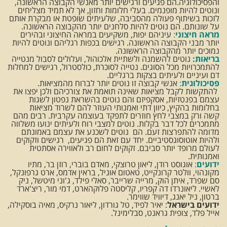
והפסיכולוגיה.הם פגיעים ורגישים יותר מאנשי הקבוצה הראשונה,
ונוטים להיות מופנמים. בעלי חלומות וחזון, אך לא תמיד מצליחים
לזכות בשיתוף פעולה מהסביבה, שלעיתים שופטת או מבקרת אותם
על שונותם. הם נוטים להיות סלחנים יותר מהקבוצה הראשונה.
מראה חיצוני
:
עיניהם יפות, משקיעים במראה החיצוני ובהירים
יותר מבני הקבוצה הראשונה. רגישים בכפות רגליהם ונוטים להיות
נמוכים יותר מהקבוצה הראשונה.
בריאות:
נוטים להשמנה ולשתיית אלכוהול, ועלולים לסבול מנטייה
להתמכרויות מכל הסוגים. נטייה לסוכרת, כולסטרול, רגישים למחלות
דם ועיניים ולעיתים בצקות ברגליים.
פסיכולוגית
:
אנשי קבוצה זו נוטים יותר לברוח מהמציאות.
להתקשות לקבל מציאות שאינה תואמת את צורכיהם ולכן יפצו את
עצמם בפנטזיות, אסקפיזם והם נוטים בהשראת נפטון לשגות
בחלומות בהקיץ, כיוון דתי ואמנותי העוזר להם לשרוד מציאות
קשה ורק במצבי לחץ חוזרים לתפקד בעוצמה עקרבית. רבים מהם
מתמכרים לכל דבר בקלות. נוטים למצבי רוח ולעיתים ינועו משלווה
מדומה להתפרצות זעם. הם נוטים לשכנע את עצמם באמונתם
ולהיות אוטוסוגסטיביים. יחד עם זאת הם פגיעים, רגישים וזקוקים
לעולם מרופד יותר סביבם. זקוקים לחום רב ולאווירה אסתטית
ואמנותית.
ידועים
:
אוגוסט רודן, ליאון טרוצקי, מאדם בוברי, רוזן בר, מתיו
מקונהוי, וולטר קרונקייט, טאטום אוניל, בראין אדמס, ארט גרפונקל,
סם שפרד, איתן הוק, מרייה שרייבר, סאלי פילד, ג'וני מיטשל, ניק
לאשיי. ליאונרדו דה קפריו, קליסטה פלוקהארט, דמי מור, ריצ'ארד
ברטון, ניל יאנג, דיוויד שווימר.
ידועים בישראל
: יאיר לפיד, טל גורדון, ליאור נרקיס, מאיה בוסקילה,
אייל פלד, צופית גראנט, סבלימינל.