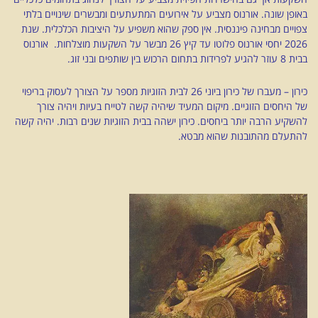
באופן שונה. אורנוס מצביע על אירועים המתעתעים ומבשרים שינויים בלתי
צפויים מבחינה פיננסית. אין ספק שהוא משפיע על היציבות הכלכלית. שנת
2026 יחסי אורנוס פלוטו עד קיץ 26 מבשר על השקעות מוצלחות. אורנוס
בבית 8 עוזר להגיע לפרידות בתחום הרכוש בין שותפים ובני זוג.
כירון – מעברו של כירון ביוני 26 לבית הזוגיות מספר על הצורך לעסוק בריפוי
של היחסים הזוגיים. מיקום המעיד שיהיה קשה לטייח בעיות ויהיה צורך
להשקיע הרבה יותר ביחסים. כירון ישהה בבית הזוגיות שנים רבות. יהיה קשה
להתעלם מהתובנות שהוא מבטא.