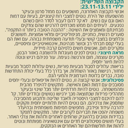
הקבוצה השלישית:
ילידי 23.11-13.11:
אנשי הקבוצה האחרונה, מושפעים גם ממזל סרטן ובעיקר
מהשפעתו של הירח. נוטים למצבי רוח קיצוניים, בעיות עם דמות
האם וגם עם נשים. לא קל להם לעבור לסדר היום כשהם
נפגעים. לעיתים הם ממש מוכרחים להרגיש שהם צודקים
מבחינתם ומאמצים את השיטה : "ההגנה הטובה ביותר זו התקפה".
סוערים רגשית, כוחניים, מניפוליטיביים ומלאי אמוציות. חששנים
ונלחצים במצבי קושי ובעלי תודעה משפחתית גבוהה. עם זאת הם
בעלי קסם חברתי רב וכושר מנהיגות, אינטואיטיביים ומיסטיים,
ומקרינים חום, ואנשים חשים כלפיהם קרבה מיידית.
מראה חיצוני:
נוטים לפנים מעוגלות ולהשמנה באזור הבטן,
מקרינים עוצמה, חום והרגשה נעימה. עור פניהם רגיש ונוטה
להיות חיוור יחסית.
בריאות: עלולים לסבול מבעיות פוריות, נשים עלולות לסבול מבעיות
מחזור, רגישות באזור השחלות. אך בדרך כלל בעלי יכולת התחדשות
טובה, גברים בלוטת הערמונית והמעי הגס.
פסיכולוגית:
אנשי קבוצה זו, נוטים להיות אדיפאלים ובעלי יחסים
מסובכים עם דמות האם והאישה. מתקשים להיפרד מהבית
ומהמשפחה. נוטים להיות חרדתיים יותר מכל שינוי ובעיקר
מתהליכי פרידות שכתוצאה מכך ירגישו נטושים ובודדים יותר. קל
להם להיכנס למצבי היסטריה ולאבד שליטה ולתבוע מהסביבה
שתספק את צרכיהם. הם נוטים להיות תלותיים יחסית וזקוקים
להרבה עידוד ופידבק. מחפשים חמימות משפחתית ובהיעדר
משפחה יהפכו את חבריהם לקרובים יותר. מתקשים לתפקד
בבדידות וטובים בלהעניק שרותים לאחרים ולזהות את צרכי האחר.
בעלי חושים פסיכולוגיים חדים עם אינטואיציה מפותחת ונוטים
לזהות את חולשותיהם של האחרים או הנזקקים.