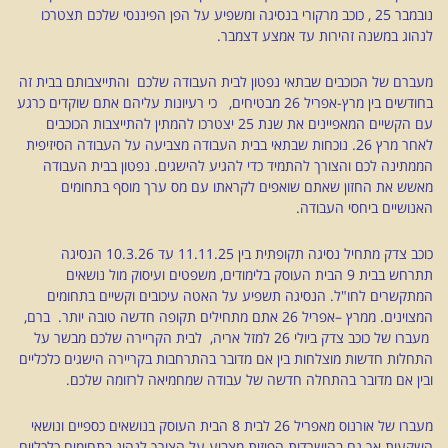
נובמבר 25 , כוכב מרקורי בנסיגה ומשפיע על הפן הפיננסי שלכם תצטרכו
לנהוג במשנה זהירות עד אמצע דצמבר.
מעברם של הכוכבים שבתאי נפטון לבית העבודה שלכם והתייצבותם בבית זה
בחודשים בין מרץ-אפריל 26 מבטיחים, כי רעיונות עליהם אתם שוקדים כרגע
עם הקשיים המאפיינים את שנת 25 יצטרכו להמתין להתייצבות הכוכבים
לאחר מרץ 26. נוכחות שבתאי בבית העבודה מצביעה על העבודה הסיזיפית
הממתינה לכם והצורך להתמיד כדי להגיע להישגים. נפטון בבית העבודה
מאשש את החזון שאתם שואפים לקראתו עם מס ערך מוסף בתחומים
האנושיים ביחסי העבודה.
כוכב צדק מתחיל נסיגה תקופתית בין 11.11.25 עד 10.3.26 הנסיגה
תתרחש בבית 9 הבית העוסק בלימודים, משפטים ועיסוק מול נושאים
המתקשרים לחו"ל. הנסיגה תשפיע על האטה עיכובים וקשיים בתחומים
המצוינים. ממרץ –אפריל 26 אתם מתחילים תקופה חדשה טובה יותר. ברם,
מעברו של כוכב צדק ביולי 26 למזל אריה, לבית הקריירה שלכם מבשר על
התחלות חדשות מוצלחות בין אם מדובר בהתרחבות בקריירה הישגים כלכליים
ובין אם מדובר בהתחלה חדשה של עבודה שמחמיאה לרזומה שלכם.
מעברו של אורנוס מאפריל 26 לבית 8 הבית העוסק בנושאים כספיים ונושאי
השקעות אך גם בהישרדות הפיזית מצביע על הצורך לנהוג בתחומים כלכליים