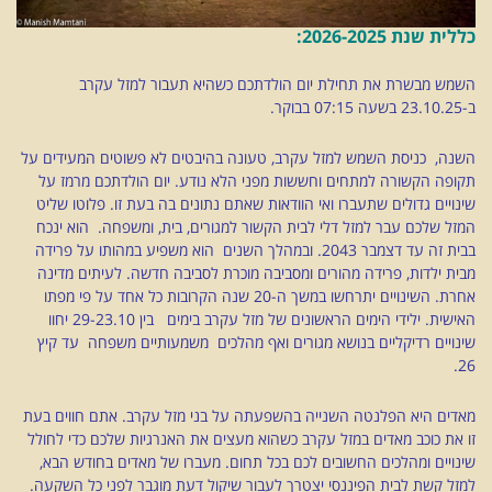
כללית שנת 2026-2025:
השמש מבשרת את תחילת יום הולדתכם כשהיא תעבור למזל עקרב
ב-23.10.25 בשעה 07:15 בבוקר.
השנה, כניסת השמש למזל עקרב, טעונה בהיבטים לא פשוטים המעידים על
תקופה הקשורה למתחים וחששות מפני הלא נודע. יום הולדתכם מרמז על
שינויים גדולים שתעברו ואי הוודאות שאתם נתונים בה בעת זו. פלוטו שליט
המזל שלכם עבר למזל דלי לבית הקשור למגורים, בית, ומשפחה. הוא ינכח
בבית זה עד דצמבר 2043. ובמהלך השנים הוא משפיע במהותו על פרידה
מבית ילדות, פרידה מהורים ומסביבה מוכרת לסביבה חדשה. לעיתים מדינה
אחרת. השינויים יתרחשו במשך ה-20 שנה הקרובות כל אחד על פי מפתו
האישית. ילידי הימים הראשונים של מזל עקרב בימים בין 29-23.10 יחוו
שינויים רדיקליים בנושא מגורים ואף מהלכים משמעותיים משפחה עד קיץ
26.
מאדים היא הפלנטה השנייה בהשפעתה על בני מזל עקרב. אתם חווים בעת
זו את כוכב מאדים במזל עקרב כשהוא מעצים את האנרגיות שלכם כדי לחולל
שינויים ומהלכים החשובים לכם בכל תחום. מעברו של מאדים בחודש הבא,
למזל קשת לבית הפיננסי יצטרך לעבור שיקול דעת מוגבר לפני כל השקעה.