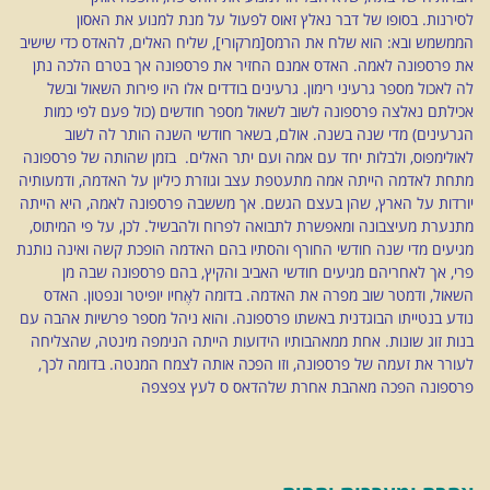
לסירנות. בסופו של דבר נאלץ זאוס לפעול על מנת למנוע את האסון
הממשמש ובא: הוא שלח את הרמס[מרקורי], שליח האלים, להאדס כדי שישיב
את פרספונה לאמה. האדס אמנם החזיר את פרספונה אך בטרם הלכה נתן
לה לאכול מספר גרעיני רימון. גרעינים בודדים אלו היו פירות השאול ובשל
אכילתם נאלצה פרספונה לשוב לשאול מספר חודשים (כול פעם לפי כמות
הגרעינים) מדי שנה בשנה. אולם, בשאר חודשי השנה הותר לה לשוב
לאולימפוס, ולבלות יחד עם אמה ועם יתר האלים. בזמן שהותה של פרספונה
מתחת לאדמה הייתה אמה מתעטפת עצב וגוזרת כיליון על האדמה, ודמעותיה
יורדות על הארץ, שהן בעצם הגשם. אך מששבה פרספונה לאמה, היא הייתה
מתנערת מעיצבונה ומאפשרת לתבואה לפרוח ולהבשיל. לכן, על פי המיתוס,
מגיעים מדי שנה חודשי החורף והסתיו בהם האדמה הופכת קשה ואינה נותנת
פרי, אך לאחריהם מגיעים חודשי האביב והקיץ, בהם פרספונה שבה מן
השאול, ודמטר שוב מפרה את האדמה. בדומה לאֶחיו יופיטר ונפטון. האדס
נודע בנטייתו הבוגדנית באשתו פרספונה. והוא ניהל מספר פרשיות אהבה עם
בנות זוג שונות. אחת ממאהבותיו הידועות הייתה הנימפה מינטה, שהצליחה
לעורר את זעמה של פרספונה, וזו הפכה אותה לצמח המנטה. בדומה לכך,
פרספונה הפכה מאהבת אחרת שלהדאס ס לעץ צפצפה