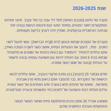
שנת 2026-2025
מעברו של פלוטו [כוכבכם האישי] למזל דלי עבור בני מזל עקרב מייצר מתחים
המתקשרים לאזור המעיים, במיוחד המעי הגס ולנשים רגישות גבוהה יותר
מבחינה הורמונלית וגניקולוגית. מומלץ יהיה לערוך בדיקות תקופתיות.
מעברם של הכוכבים שבתאי ונפטון לבית 6[בית הבריאות] עשוי לפעול לשני
כיוונים. מחד, להפוך את הפעילות הפיזית, אימוני כושר לשגרה מטיבה מאידך,
אתם עלולים להתחיל להתמודד עם בעיות כרוניות של שומנים או כולסטרול.
שבתאי בבית 6 מטיב עם היכולת להיות עם משמעת עצמית גבוהה ולשמור
על פעילות קבועה של אמוני כושר וספורט.
חודש נובמבר 25 [הקרוב] בגין נסיגת מרקורי בעקרב, אתם עלולים לבטא
רגישויות של התקררות. כבר מדצמבר אתם נראים מלאי מרץ ואנרגיה
מחודשת. שיאים של מתחים תחוו בעשרה ימים האחרונים של ינואר כשיהיו
עליכם מטלות רבות והשפעה של לחצים בחיי המשפחה ובענייני מגורים/בית.
מאמצע אפריל 26 אתם נהנים מהתחזקות פיזית ושיפור הכושר הגופני
והתחשלות מערכת החיסונית שלכם.