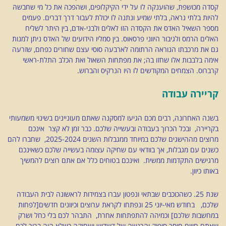
קסדה מכושפת, שהוענקה לו על ידי הקיקלופים, ושהפכה את כל מי שחבשהּ
להיות בלתי נראה, בלתי שמיע ונתנה לו יכולת לעבור דרך דברים. פעמים
מספר השאיל האדס את הקסדה הזו לאלים ולבני-אדם, בין היתר לשליח
האלים הרמס ולגיבור היווני פרסאוס. בין סמליו הידועים של האדס ניתן למנות
גם את מרכבתו הנוראה הרתומה לארבעה סוסי עצם שחורים כפחם, שזרעה
אימה בלבבות אלו שחזו בה; את מפתחות השאול ואת הכלב התלת-ראשי
קרברוס. הצמחים המקודשים לו היו הנרקיס והברוש
.
קריירה עבודה
בשנה האחרונה, רבים מכם הגיעו למסקנה שאתם מעוניינים בשינוי משמעותי
בקריירה, ובכל הכרוך בעבודה ובעשייה שלכם. כבר זמן לא קצר אינכם
מרוצים מההישגים שלכם במיוחד ממגבלות השנים 2025-2024, שחברו להם
כשנים עם מגבלות, אך בוודאי עם שחיקה עצומה בעשייה שלכם כשאינכם
מרגישים התקדמות ממשית. ואינכם בטוחים כלל אם אתם רוצים להמשיך
באותו כיוון.
שנת 25. כשהכוכבים שבתאי ונפטון עברו בצמידות לראשונה לבית העבודה
שלכם, בחודש מאי-יוני 25 ונפתחו לקראת ערוצים וכיוונים חדשים[לפחות
במחשבות שלכם] וכמיהה להתפתחות אחרת, התבהר לכם בלי כחל ושרק
שאתם חווים חוסר סיפוק והרגשה של דשדוש ושחיקה כשלא היה ברור לכם