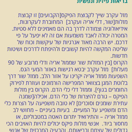
בריאות פיזית ונפשית
מזל עקרב שייך לקבוצת הפיקס[הקבועים] זו קבוצת
מזלות[שור, דלי אריה ועקרב] המחוברת לעקרונות,
אידיאולוגיה וצמודה לדרך בה הם מאמינים ללא סטיות.
המטרה יכולה לאבד משמעות אם זה לא יפעל על פי
דרכם. יש הרבה מאוד אנרגיות של עיקשות וכוח של
שליטה המקשה להיות קשובים ולהיפתח לדרכים ושיטות
חדשות.
הקרוס [בין המזלות שור שממול אריה ודלי מרובע של 90
מעלות] מזל עקרב יבטא רגישות באזור המעי הגס.
השפעות ממזל אריה יקרינו על אזור הלב. ממזל שור דרך
בלוטת המגן בצוואר המפרישה הורמונים ועוזרת לפירוק
החומרים בגוף]. וממזל דלי כלי הדם. הקרוס בין מזלות
הפיקס – גורם להיצרות של כלי הדם. אכילה[שמנה
עתירת שומנים וסוכרים] לא טובה משפיעה על הצרות כלי
הדם ומשפיע על המעיים. בעיות בעיניים – מחושי לב
ממזל אריה – והתירואיד יתרום האטה במטבוליזם, או
מחסור ביוד. אנשי מזלות פיקס יכולים להיות האויבים הכי
גדולים של עצמם ובריאותם. והבעיה המרכזית של אנשי