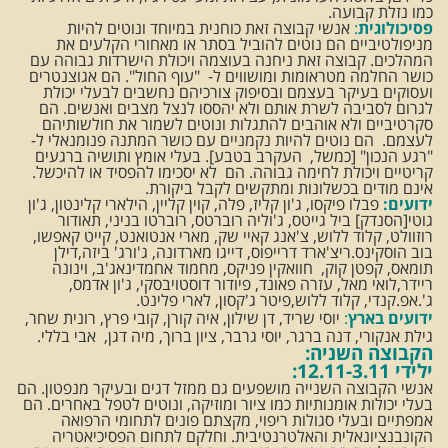
כמו נזלת קבועה.
פסיכולוגית
:
אנשי קבוצה זאת כוחנית במיוחד ונוטים להיות
מניפולטיביים הם נוטים להוביל בסתר או מאחורי הקלעים את
המהלכים. קבוצה זאת ניחנה בעוצמה ויכולת הישרדות גבוהה עם
כושר החלמה מטראומות ומושווים ל- "עוף החול". הם אגוצנטרים
ועסוקים בעיקר בעצמם ובסיפוק צורכיהם נחשבים לבעלי יכולת
לגרום לסביבה לשרת אותם ולא יהססו לנצל מצבים ואנשים. הם
סקרטיביים ולא אוהבים להתגלות ונוטים לשמור את חולשותיהם
לעצמם. הם נוטים להיות נקמניים עם כושר המתנה פנומנאלי ל-
"רגע הנכון" [כמשל, העקרב בטבע]. בעלי אומץ ותושיה ברגעים
קריטיים ויכולת לחימה גבוהה. הם לא יסכימו להפסיד או להיכשל.
אינם מודים בכשלונות ומתקשים לקבל ביקורת.
ידועים:
פבלו פיקסו, ג'ון קליז, פלה, קוין קליין, הילארי קלינטון, ג'ון
גוטי[הסנדק] ביל גייטס, ג'וליה רוברטס, רוברטו בניני, תאודור
רוזוולט, קלוד ללוש, צ'אנג קאיי שק, מארי אנטואנט, קייט קאפשו,
בוב הוסקינס.ריצ'ארד דרייפוס, דייגו מארדונה, ג'ורג' ביזה,דילן
תומאס, קפטן קוק, חוואקין פניקס, מחמוד אחמדינאג'ב, וינונה
ריידר,לואי מאל, עזרה פאונד, פיודור דוסטויבסקי, ג'ון אדמס,
ג'.אפ.קנדי, קלוד ללוש,פיטר ג'קסון, לארי פלינט.
ידועים בארץ
:
יוסי שריד, דן שילון, איה קורן, קובי פרץ, רונית שחר,
גילת אנקורי, דנה ברגר, יוסי גרבר, ציון ברוך, מיה דגן, אבי בללי.
הקבוצה השניה:
ילידי 12.11-3.11:
אנשי הקבוצה השנייה מושפעים גם ממזל דגים ובעיקר מנפטון. הם
בעלי יכולות אומנותיות כמו ציור ומוזיקה, ונוטים לטפל באחרים. הם
אמפתיים ובעלי סגולות ריפוי, מקצתם פונים לתחומי הרפואה
הקונבנציונאלית והאלטרנטיבית. וחלקם לתחום הפסיכיאטריה