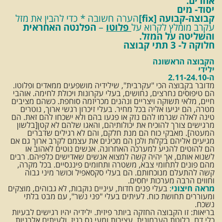
אחרים.
יסוד- מים
קבוצה-
קבועה [fix]
הערה חשובה * כדי להבין את מזל
עקרב מומלץ לקרוא על
פלוטו
–
הפלנטה האחראית
והשליטה על המזל.
חלוקה ל- 3 תתי קבוצה
הקבוצה הראשונה
ילידי
ה-2.11-24.10
מדובר בקבוצה הכי "עקרבית", שילידיה מושפעים ממאדים ופלוטו.
הם טיפוסים נחרצים, נחושים, בעלי עקרונות ויכולת לחימה. אוהבי
חיים, מלאי תשוקה ויצריים ונהנים מכריזמה סוחפת. כשהם מציבים
מטרה, הם יגיעו אליה בכל מחיר. בעלי זיכרון רגשי ארוך, נוטרים
טינה לאלה שגרמו להם נזק או פגעו בהם ולא ישכחו להם זאת. הם
מרגישים צורך להוכיח את יכולותיהם, והאגו שלהם לא קטן[בלשון
המעטה]. מאבקי כוח הם מנת חלקם, והם לא רגילים שדברים
מגיעים אליהם בקלות ולכן הם מכינים את עצמם לקרב ארוך גם אם
הם להוטים להגיע למערכה האחרונה. אנשים נוטים לאהוב או
לשנוא אותם, אך יהיה קשה למצוא אנשים שאדישים כלפיהם. רבים
מהם פונים לתחומי צבא, משטרה ותחומים פיננסיים. בכל מקרה,
קשה להתעלם מנוכחותם. הם בעלי סקסאפיל וכושר מיני גבוה
וחווים הרבה מערכות יחסים.
מראה חיצוני
:
בעלי פנים חדות, עיניים נוקבות, לא גבוהים, מוצקים
ומעוררים תחושת כוח. לעיתים בעלי "פני נשר", עם מבט בלתי
נשכח.
בריאות: זו הקבוצה החזקה ביותר פיזית. ילידיה יהיו רגישים לבעיות
כלי דם, בלוטת הערמונית, עצירות ומעי גס רגיז, ולעיתים אלרגיות