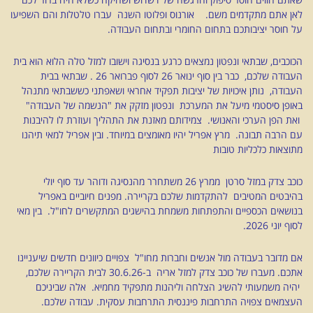
לאן אתם מתקדמים משם. אורנוס ופלוטו השנה עברו טלטלות והם השפיעו
על חוסר יציבותכם בתחום החומרי ובתחום העבודה.
הכוכבים, שבתאי ונפטון נמצאים כרגע בנסיגה וישובו למזל טלה הלוא הוא בית
העבודה שלכם, כבר בין סוף ינואר 26 לסוף פברואר 26 . שבתאי בבית
העבודה, נותן איכויות של יציבות תפקיד אחראי ושאפתני כששבתאי מתנהל
באופן סיסטמי מיעל את המערכת ונפטון מזקק את "הנשמה של העבודה"
ואת הפן הערכי והאנושי. צמידותם מאזנת את התהליך ועוזרת לו להיבנות
עם הרבה תבונה. מרץ אפריל יהיו מאומצים במיוחד. ובין אפריל למאי תיהנו
מתוצאות כלכליות טובות
כוכב צדק במזל סרטן ממרץ 26 משתחרר מהנסיגה ודוהר עד סוף יולי
בהיבטים המטיבים להתקדמות שלכם בקריירה. מפנים חיוביים באפריל
בנושאים הכספיים והתפתחות משמחת בהישגים המתקשרים לחו"ל. בין מאי
לסוף יוני 2026.
אם מדובר בעבודה מול אנשים וחברות מחו"ל צפויים כיוונים חדשים שיעניינו
אתכם. מעברו של כוכב צדק למזל אריה ב-30.6.26 לבית הקריירה שלכם,
יהיה משמעותי להשיג הצלחה וליהנות מתפקיד מחמיא. אלה שביניכם
העצמאים צפויה התרחבות פיננסית התרחבות עסקית.
עבודה שלכם.