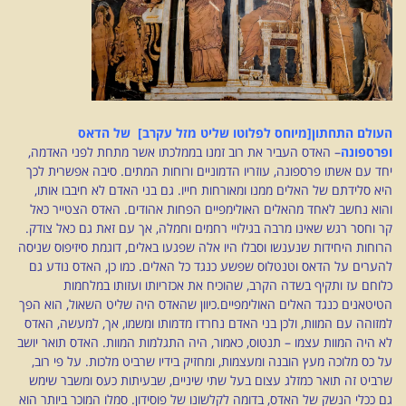
העולם התחתון[מיוחס לפלוטו שליט מזל עקרב] של הדאס
ופרספונה
– האדס העביר את רוב זמנו בממלכתו אשר מתחת לפני האדמה,
יחד עם אשתו פרספונה, עוזריו הדמוניים ורוחות המתים. סיבה אפשרית לכך
היא סלידתם של האלים ממנו ומאורחות חייו. גם בני האדם לא חיבבו אותו,
והוא נחשב לאחד מהאלים האולימפיים הפחות אהודים. האדס הצטייר כאל
קר וחסר רגש שאינו מרבה בגילויי רחמים וחמלה, אך עם זאת גם כאל צודק.
הרוחות היחידות שנענשו וסבלו היו אלה שפגעו באלים, דוגמת סיזיפוס שניסה
להערים על הדאס וטנטלוס שפשע כנגד כל האלים. כמו כן, האדס נודע גם
כלוחם עז ותקיף בשדה הקרב, שהוכיח את אכזריותו ועזותו במלחמות
הטיטאנים כנגד האלים האולימפיים.כיוון שהאדס היה שליט השאול, הוא הפך
למזוהה עם המוות, ולכן בני האדם נחרדו מדמותו ומשמו, אך, למעשה, האדס
לא היה המוות עצמו – תנטוס, כאמור, היה התגלמות המוות. האדס תואר יושב
על כס מלוכה מעץ הובנה ומעצמות, ומחזיק בידיו שרביט מלכות. על פי רוב,
שרביט זה תואר כמזלג עצום בעל שתי שיניים, שבעיתות כעס ומשבר שימש
גם ככלי הנשק של האדס, בדומה לקלשונו של פוסידון. סמלו המוכר ביותר הוא