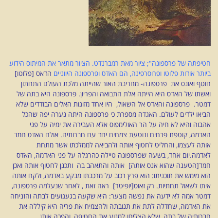
חטיפתה של פרספונה"; ציור מאת רמברנדט. הציור מתאר את המיתוס הידוע
ביותר אודות פלוטו ופרוסרפינה, הם האדס ופרספונה היווניים
הדאס [פלוטו]
חוטף ואונס את פרספונה- מחריבת האור שהייתה מלכת העולם התחתון
ואשתו של האדס היא הייתה אלת התבואה והפריון. פרספונה היא בתה של
דמטר. פרספונה והאדס אל השאול, היו אחד מזוגות האלים הבודדים שלא
הביאו ילדים לעולם. האגדה מספרת כי פרספונה היתה נערה יפה שהכל
אהבוה והיא לא חיה על הר האולימפוס אלא העבירה את ימיה על פני
האדמה, קוטפת פרחים ונוטעת צמחים יחד עם חברותיה. אולם האדס חמד
אותה לעצמו, והחליט לחטוף אותה ולהביאה לממלכתו אשר מתחת
לאדמה.יום אחד, בשעה שפרספונה טיילה כהרגלה על פני האדמה, האדס
חמד[הטענה שהוא אנס אותה] אותה והתאהב בה ותכנן לחטוף אותה ואכן
הוא מימש את תוכניתו: הוא פרץ רכוב על מרכבתו מבקע באדמה, ולקח אותה
איתו לשאול תחתיות. רק זאוס[יופיטר] ראה זאת , לאחר שנעלמה פרספונה,
דמטר אמה לא ידעה את נפשה מצער: היא שקעה בגעגועים לבתה והזניחה
את האדמה, שחדלה לתת את תנובתה ולהצמיח את פריה היא קיללה את
חברותיה של בתה, שלא הצליחו למנוע את החטיפה, והפכה אותן