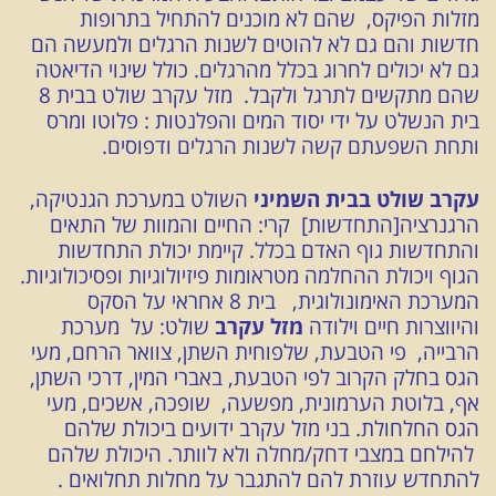
מזלות הפיקס, שהם לא מוכנים להתחיל בתרופות
חדשות והם גם לא להוטים לשנות הרגלים ולמעשה הם
גם לא יכולים לחרוג בכלל מהרגלים. כולל שינוי הדיאטה
שהם מתקשים לתרגל ולקבל. מזל עקרב שולט בבית 8
בית הנשלט על ידי יסוד המים והפלנטות : פלוטו ומרס
ותחת השפעתם קשה לשנות הרגלים ודפוסים.
עקרב שולט בבית השמיני
השולט במערכת הגנטיקה,
הרגנרציה[התחדשות] קרי: החיים והמוות של התאים
והתחדשות גוף האדם בכלל. קיימת יכולת התחדשות
הגוף ויכולת ההחלמה מטראומות פיזיולוגיות ופסיכולוגיות.
המערכת האימונולוגית, בית 8 אחראי על הסקס
והיווצרות חיים וילודה
מזל עקרב
שולט: על מערכת
הרבייה, פי הטבעת, שלפוחית השתן, צוואר הרחם, מעי
הגס בחלק הקרוב לפי הטבעת, באברי המין, דרכי השתן,
אף, בלוטת הערמונית, מפשעה, שופכה, אשכים, מעי
הגס החלחולת. בני מזל עקרב ידועים ביכולת שלהם
להילחם במצבי דחק/מחלה ולא לוותר. היכולת שלהם
להתחדש עוזרת להם להתגבר על מחלות תחלואים .