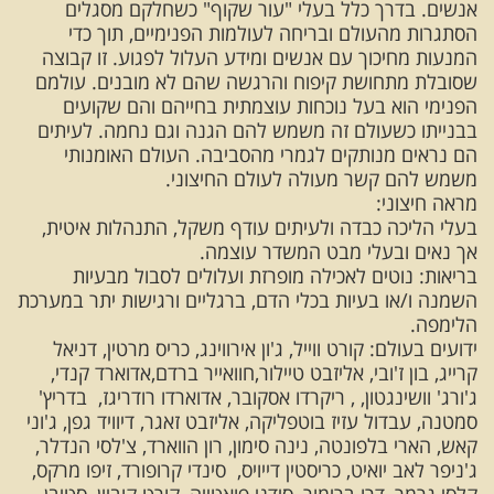
אנשים. בדרך כלל בעלי "עור שקוף" כשחלקם מסגלים
הסתגרות מהעולם ובריחה לעולמות הפנימיים, תוך כדי
המנעות מחיכוך עם אנשים ומידע העלול לפגוע. זו קבוצה
שסובלת מתחושת קיפוח והרגשה שהם לא מובנים. עולמם
הפנימי הוא בעל נוכחות עוצמתית בחייהם והם שקועים
בבנייתו כשעולם זה משמש להם הגנה וגם נחמה. לעיתים
הם נראים מנותקים לגמרי מהסביבה. העולם האומנותי
משמש להם קשר מעולה לעולם החיצוני.
מראה חיצוני:
בעלי הליכה כבדה ולעיתים עודף משקל, התנהלות איטית,
אך נאים ובעלי מבט המשדר עוצמה.
בריאות: נוטים לאכילה מופרזת ועלולים לסבול מבעיות
השמנה ו/או בעיות בכלי הדם, ברגליים ורגישות יתר במערכת
הלימפה.
ידועים בעולם: קורט ווייל, ג'ון אירווינג, כריס מרטין, דניאל
קרייג, בון ז'ובי, אליזבט טיילור,חוואייר ברדם,אדוארד קנדי,
ג'ורג' וושינגטון, , ריקרדו אסקובר, אדוארדו רודריגז, בדריץ'
סמטנה, עבדול עזיז בוטפליקה, אליזבט זאגר, דיוויד גפן, ג'וני
קאש, הארי בלפונטה, נינה סימון, רון הווארד, צ'לסי הנדלר,
ג'ניפר לאב יואיט, כריסטין דייויס, סינדי קרופורד, זיפו מרקס,