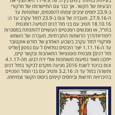
בעייתית במיוחד בימים בין ה: 11-9.9.16 היא תציף את
הבעיות של הקשר. אך כבר עם התיישרותו של מרקורי
ב-23.9 יחסים יציבים יצמחו להסכמים, שותפויות עד
ה-27.9.16. מעברה של ונוס ב-23.9 למזל עקרב עד ה:
18.10.16 תטיב עם בני מזל דגים לנסיעה רומנטית
בחו"ל, או מפגשים רומנטיים העשויים להתפתח במסגרות
לימודיות/דרך הרשתות החברתיות. מעברה של השמש
ומרקורי למזל עקרב בשבוע האחרון של חודש אוקטובר
עד ה-1.11.16 יוצר היבטים נפלאים ל עם נפטון [שליט
מזל דגים] ומבטיח פוטנציאל התאהבות ובקשר קיים,
ייתכנו מאוד נסיעות משותפות אולי ירח דבש. מה-4.1.17
ונוס בניגוד לשנת 2016 מגיעה מוקדם לביקור במזל דגים
ותשהה במזל עד ה: 3.2.16 ותטיב עם בני המזל הפנויים
בהיכרויות חדשות וביחסים קיימים ביסוס הקשר וצמיחתו.