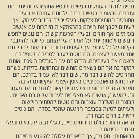
נוטים לחדור לעומקים רגשיים ולבטא אמוציונאליות יתר. הם
עוברים טראומות רגשיות רבות. ילדותם עתירת אירועים
מסובכים המותירים צלקות. בעלי יכולת לחדור לעומק, אך
לעיתים לסבך את חייהם בהרפתקאות מיותרות עם אנשים
בעייתיים ואף חולים ובעלי הפרעות קשות. הם נוטים לחפש
ריגושים ולסמוך יתר על המידה על עצמם, כי יוכלו להתגבר
בקלות על כל אירוע. אך לעיתים נסיונם הרב עוזר לסביבתם
יותר מאשר לעצמם. הם נוטים לעזור לסביבה ולטפל בה
ולשכוח את בעיותיהם. הזדהותם עם הסובלים הופכת אותם
למקור כח אך הם נשארים מותשים ובתחושת בדידות. כשהם
מחליטים להשיג דבר מה, שום דבר לא יעמוד בדרכם, הם
יהיו נחושים ואובססיביים באופן קיצוני. עיקשותם הרבה
מעמידה סביבם חומות שלאחרים קשה לחדור מבעד מעטה
זה. למעשה, אנשים לא מצליחים לעמוד על טיבם האמיתי.
קבוצה זו משדרת עוצמות והם נוטים להסתיר חולשות
ולעיתים לטעת בסביבה הרגשה שהכל בסדר. הם נוטים
להיות בודדים מבחירה.
מראה חיצוני: בולטים ודומיננטיים, בעלי מבט עז, נאים ובעלי
נוכחות כריזמטית.
בריאותית: חסונים, אך בריאותם עלולה להיפגע מחייהם