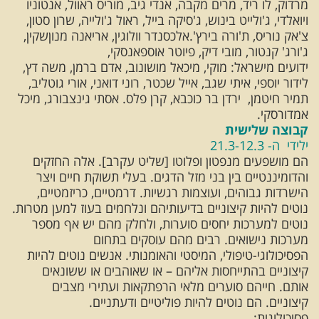
מרדוק, לו ריד, מרים מקבה, אנדי גיב, מוריס ראוול, אנטוניו
ויואלדי, ג'ולייט בינוש, ג'סיקה בייל, ראול ג'ולייה, שרון סטון,
צ'אק נוריס, ת'ורה בירץ'.אלכסנדר וולוגין, אריאנה מנוןשקין,
ג'ורג' קנטור, מובי דיק, פיוטר אוספאנסקי,
ידועים מישראל: מוקי, מיכאל מושונוב, אדם ברמן, משה דץ,
לידור יוספי, איתי שגב, אייל שכטר, רוני דואני, אורי גוטליב,
תמיר חיטמן, ירדן בר כוכבא, קרן פלס. אסתי גינצבורג, מיכל
אמדורסקי.
קבוצה שלישית
ילידי ה- 21.3-12.3
הם מושפעים מנפטון ופלוטו [שליט עקרב]. אלה החזקים
והדומיננטיים בין בני מזל הדגים. בעלי תשוקת חיים ויצר
הישרדות גבוהים, ועוצמות רגשיות. דרמטיים, כריזמטיים,
נוטים להיות קיצוניים בדיעותיהם ונלחמים בעוז למען מטרות.
נוטים למערכות יחסים סוערות, ולחלק מהם יש אף מספר
מערכות נישואים. רבים מהם עוסקים בתחום
הפסיכולוגי-טיפולי, המיסטי והאומנותי. אנשים נוטים להיות
קיצוניים בהתייחסות אליהם – או שאוהבים או ששונאים
אותם. חייהם סוערים מלאי הרפתקאות ועתירי מצבים
קיצוניים. הם נוטים להיות פוליטיים ודעתניים.
פסיכולוגית: