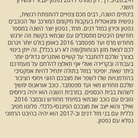
השני.
בינתיים השנה, רבים מכם צפויים להתפתח רגשית,
נפשית ומנאטלית בעקבות מיקומם המורכב של הכוכבים
נפטון וכירון במזל דגים. מחד, נפטון יוצר השנה במספר
חודשים היבטים מתסכלים עם שבתאי בקשת וזה יורגש
מחודש מרס ועד ספטמבר 2016 באופן בולט יותר ויגרום
לכם לצאת מזון הנוחות[שזה לא רע בכלל]. זה ייתן ביטוי
בצורך שלכם להתגבר על קשיים ואתגרים גדולים יותר
בעבודה ובקריירה ואולי אף תאלצו להלחם על מעמדכם
ביתר שאת. יופיטר במזל בתולה יתחיל להיות אפקטיבי
בהזדמנויות שלו לשפר את מצבכם הזוגי ויחסי הציבור
שלכם מחודש מאי ועד ספטמבר. כוכב אוראנוס ימשיך
לשהות בבית הכספים. במרבית השנה הוא יהיה ביחסים
טובים עם כוכב שבתאי במיוחד מחודש נובמבר 2016
ואילך והוא ייצב את מצבכם הפיננסי-כלכלי. פלוטו מטיב
כללית עם בני מזל דגים וב-2017 הוא יהיה בהיבט הרמוני
נפלא עם נפטון.