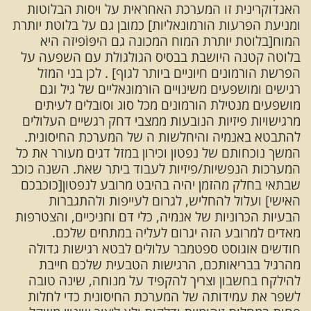
האנדוקרינית זו המערכת האחראית על ויסות הבלוטות
ומניעת הפרעות הורמונאליות] כמובן גם על בלוטת יותרת
המוח[בלוטת יותרת המוח המכונה גם היפּ‏וֹ‏פיזה היא
בלוטה קטנה היושבת בבסיס הגולגולת עם השפעה על
הפרשת הורמונים חיוניים ביותר לגוף] . לכן בני המזל
רגישים ומושפעים משינויים הורמונאליים של גיל וגם
מושפעים מנטילת הורמונים מכל סוג וסובלים לעיתים
מרגישויות פיזיות הנובעות ממצבי דחק רגשיים העלולים
להתבטא באנמיה והיחלשות ה של המערכת החיסונית.
המשך נוכחותם של נפטון וכירון במזל דגים מעורר את כל
המערכות הנפשיות/פיזיות לעבוד ביתר שאת. השנה כוכב
שבתאי בחלק מהזמן יהיה בהיבט מרובע לנפטון[כוכבכם
האישי] ועלול להחליש, לגרום לעייפות ולהתגברות
הבעיות הכרוניות של אנמיה, כלי דם וחניכיים, והצטרפות
מאדים למרובע הזה יגרום לעליה במתחים שלכם.
חודשים אוגוסט ספטמבר עלולים לבטא רגישות גדולה
מהרגיל בבריאותכם, הרגישות הטבעית שלכם חייבת
להילקח בחשבון וצריך להקפיד על מנוחה, שינה טובה
לשפר את עמידותה של המערכת החיסונית כדי לחלות