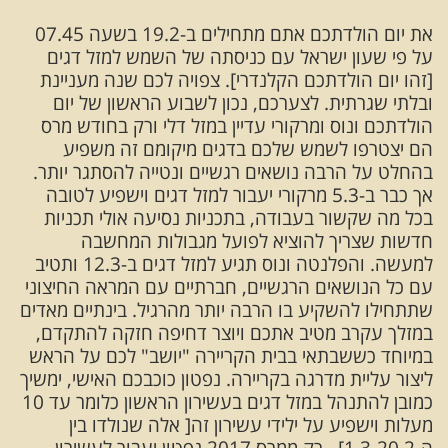
את יום הולדתכם אתם מתחילים ב-19.2 בשעה 07.45
על פי שעון ישראל עם כניסתה של השמש למזל דגים
[זהו יום הולדתכם הקלנדרי]. צפויה לכם שנה מעניינת
ובלתי שגרתית. לצערכם, נכון לשבוע הראשון של יום
הולדתכם ונוס ומרקורי עדיין במזל דלי ורק בחודש מרס
הם יצטרפו לשמש שלכם בדגים מיקומם זה משפיע
בהחלט על הרבה נושאים רגשיים ונטייה להסתגר יותר.
אך כבר ב-5.3 מרקורי יעבור למזל דגים וישפיע לטובה
בכל מה שקשור בעבודה, בתכניות נסיעה אולי תכניות
חדשות שצריך להוציא לפועל מגבולות המחשבה
למעשה. והפלנטה ונוס תגיע למזל דגים ב-12.3 ותטיב
עם כל הנושאים הרגשיים, חברתיים עם המראה החיצוני
שתתחילו להשקיע בו הרבה יותר מהרגיל. בינתיים מאדים
במזלך עקרב מטיב אתכם ויוצר דחיפה חזקה להתקדם,
במיוחד כששבתאי בבית הקריירה "יושב" לכם על הראש
ליצור עליית מדרגה בקריירה. נפטון כוכבכם האישי, ימשיך
כמובן להתנהל במזל דגים בעשירון הראשון כלומר עד 10
מעלות וישפיע על ילידי עשירון זה[ אלה שנולדו בין
ה-1.3-20.2] . רק ממרס 2017 נפטון יעבור לעשירון