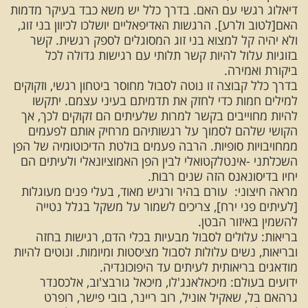
דיאלוג רגשי עם האם. בדרך כלל יש משא כבד בעיקר מדמות
האם[לטוב ולרע]. הרגשות האדיפאליים יושלכו לכיוון בני זוג,
ולא יהיה קל למצוא בני זוג המסוגלים לספק רגשית. קשר
בזוגיות עלול להיות קשר תלותי עם רגישות גדולה לכל
ביקורת ואמירה.
בדרך כלל קבוצה זו נוטה לסבול מחוסר ביטחון רגשי, וזקוקים
למילים חמות כדי לחזק את תדמיתם בעיני עצמם. יתקשו
להיות מחוייבים בקשר למרות שלעיתים הם זקוקים לכך, אך
הקושי שלהם לסמוך על רגשותיהם מרחיק אותם לפעמים
ממחויבויות סופיות. הרבה פעמים בולטת הדיכוטומיה של הפן
השכלתני -אינטלקטואלי לבין הפן האמוציונאלי ולעיתים הם
יחיו בדיסונאנס הזה שנים רבות.
מראה חיצוני: עורם בהיר ורגיש מאוד, בעלי פנים מעוגלות
[לעיתים פני ירח], צריכים לשמור על משקל בגלל נטייה
להשמין באיזור הבטן.
בריאות: עלולים לסבול מבעיות בכלי הדם, רגישות בחזה
ובריאות, נשים עלולות לסבול מציסטות ומיומות. ונוטים להיות
מודאגים בריאותית לעיתים עד היפוכונדיה.
ידועים בעולם: מיכאלאנג'לו, מיכאל גורבצ'וב, אלכסנדר
גרהאם בל, שאקיל אוניל, רוב ריינר, בובי פישר, רופרט