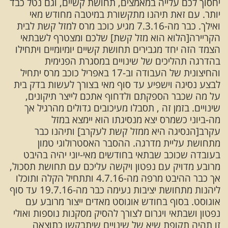
יחסוך לכם עלייה במאמצים, תחושת קשיים, וגם נטל כבד
יותר. עם זאת תיהנו מתקשורת במיטבה מחודש מאי
ואילך. כבר מה-7.3.16 מגיע כוכב מרס למזל קשת לבית
הקריירה[הלוא הוא מזל קשת] שלכם ומצטרף לשבתאי
הצמד הזה יחד מגבירים תחושת קשיים יומיומיים ויתחילו
בהדרגה תהליכים של שינויים במסגרת הפנימית
והחיצונית של העבודה וב-17 באפריל כוכב מרס יתחיל
לבצע נסיגה וישפיע עד סוף מאי בצורך לעשות בדק בית
על מה שכבר הספקתם ולדחוף אתכם לייצר תיקונים,
שינויים. בזמן זה , תסבלו מעיכובים גדולים מהרגיל אך
מה-ביוני כשמרס יצא מנסיגתו הוא יימצא במזל
עקרב[הנסיגה היא ממזל קשת לעקרב] ותיהנו כבר
מתחושת עליית מדרגה. ההסבר האסטרולוגי טמון
בעובדה שכוכב שבתאי בחודשים מאי-יוני יהיה בהיבט
מרובע מדויק עם נפטון ויקשה עליכם עם תחושת תסכול,
אך כבר ההיבט מרפה מה-4.7.16 ותתחיל הקלה ותוכלו
ליהנות מתחושת יציבות נעימה כבר מה-19.7.16 עד סוף
אוגוסט. בסוף בחודש אוגוסט מאדים ייצור מרובע עם
נפטון ושבתאי ויגרום לצורך להסיק מסקנות נוספות ואולי
זו תהיה תקופת שיא של שינויים שיתבקשו כתוצאה