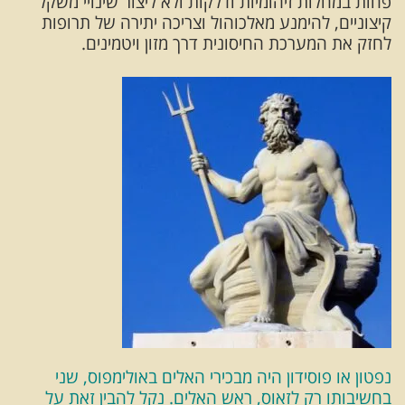
פחות במחלות זיהומיות ודלקות ולא ליצור שינויי משקל
קיצוניים, להימנע מאלכוהול וצריכה יתירה של תרופות
לחזק את המערכת החיסונית דרך מזון ויטמינים.
נפטון או פוסידון היה מבכירי האלים באולימפוס, שני
בחשיבותו רק לזאוס, ראש האלים. נקל להבין זאת על