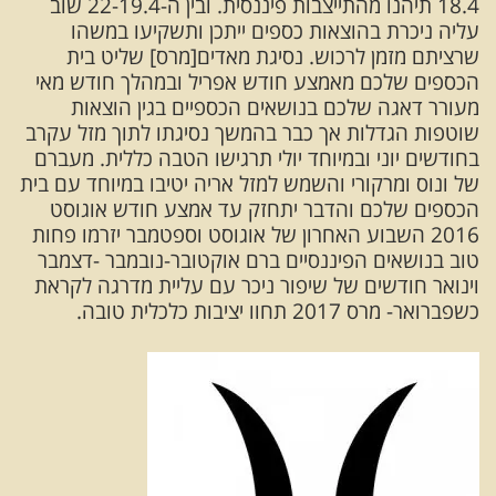
18.4 תיהנו מהתייצבות פיננסית. ובין ה-22-19.4 שוב
עליה ניכרת בהוצאות כספים ייתכן ותשקיעו במשהו
שרציתם מזמן לרכוש. נסיגת מאדים[מרס] שליט בית
הכספים שלכם מאמצע חודש אפריל ובמהלך חודש מאי
מעורר דאגה שלכם בנושאים הכספיים בגין הוצאות
שוטפות הגדלות אך כבר בהמשך נסיגתו לתוך מזל עקרב
בחודשים יוני ובמיוחד יולי תרגישו הטבה כללית. מעברם
של ונוס ומרקורי והשמש למזל אריה יטיבו במיוחד עם בית
הכספים שלכם והדבר יתחזק עד אמצע חודש אוגוסט
2016 השבוע האחרון של אוגוסט וספטמבר יזרמו פחות
טוב בנושאים הפיננסיים ברם אוקטובר-נובמבר -דצמבר
וינואר חודשים של שיפור ניכר עם עליית מדרגה לקראת
כשפברואר- מרס 2017 תחוו יציבות כלכלית טובה.