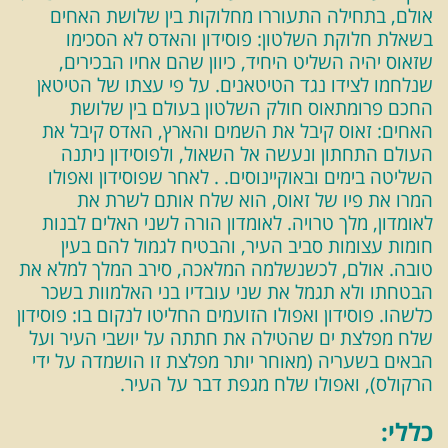
אולם, בתחילה התעוררו מחלוקות בין שלושת האחים
בשאלת חלוקת השלטון: פוסידון והאדס לא הסכימו
שזאוס יהיה השליט היחיד, כיוון שהם אחיו הבכירים,
שנלחמו לצידו נגד הטיטאנים. על פי עצתו של הטיטאן
החכם פרומתאוס חולק השלטון בעולם בין שלושת
האחים: זאוס קיבל את השמים והארץ, האדס קיבל את
העולם התחתון ונעשה אל השאול, ולפוסידון ניתנה
השליטה בימים ובאוקיינוסים. . לאחר שפוסידון ואפולו
המרו את פיו של זאוס, הוא שלח אותם לשרת את
לאומדון, מלך טרויה. לאומדון הורה לשני האלים לבנות
חומות עצומות סביב העיר, והבטיח לגמול להם בעין
טובה. אולם, לכשנשלמה המלאכה, סירב המלך למלא את
הבטחתו ולא תגמל את שני עובדיו בני האלמוות בשכר
כלשהו. פוסידון ואפולו הזועמים החליטו לנקום בו: פוסידון
שלח מפלצת ים שהטילה את חתתה על יושבי העיר ועל
הבאים בשעריה (מאוחר יותר מפלצת זו הושמדה על ידי
הרקולס), ואפולו שלח מגפת דבר על העיר.
כללי: