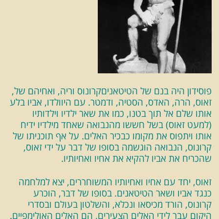
פוסידון היה בנם של הטיטאניםקרונוס וריה, ואחיהם של,
זאוס, הרה, האדס, הסטיה, ודמטר. עם היוולדו, אביו בלע
אותו שלם אל תוך בטנו, כמו את שאר ילדיו וילדותיו
(למעט זאוס) בשל חששו מהנבואה שאחד מילדיו ידיח
אותו ויתפוס את מקומו כבכיר האלים. על אף תוכניתו של
קרונוס, הנבואה הוגשמה בסופו של דבר על ידי זאוס,
שהכריח את אביו להקיא את אחיו ואחיותיו.
זאוס, יחד עם אחיו ואחיותיו המשוחררים, יצא למלחמה
כנגד אביו ושאר הטיטאנים. בסופו של דבר, הוכרע
קרונוס, הורד מכיסאו ונכלא, והשלטון בעולם ובסדרי
היקום עבר לידי האלים הצעירים, הם האלים האולימפיים.