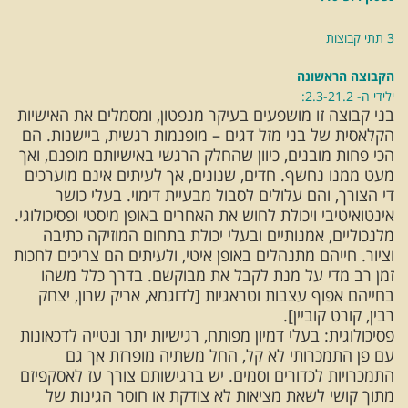
3 תתי קבוצות
הקבוצה הראשונה
ילידי ה- 2.3-21.2:
בני קבוצה זו מושפעים בעיקר מנפטון, ומסמלים את האישיות
הקלאסית של בני מזל דגים – מופנמות רגשית, ביישנות. הם
הכי פחות מובנים, כיוון שהחלק הרגשי באישיותם מופנם, ואך
מעט ממנו נחשף. חדים, שנונים, אך לעיתים אינם מוערכים
די הצורך, והם עלולים לסבול מבעיית דימוי. בעלי כושר
אינטואיטיבי ויכולת לחוש את האחרים באופן מיסטי ופסיכולוגי.
מלנכוליים, אמנותיים ובעלי יכולת בתחום המוזיקה כתיבה
וציור. חייהם מתנהלים באופן איטי, ולעיתים הם צריכים לחכות
זמן רב מדי על מנת לקבל את מבוקשם. בדרך כלל משהו
בחייהם אפוף עצבות וטראגיות [לדוגמא, אריק שרון, יצחק
רבין, קורט קוביין].
פסיכולוגית: בעלי דמיון מפותח, רגישיות יתר ונטייה לדכאונות
עם פן התמכרותי לא קל, החל משתיה מופרזת אך גם
התמכרויות לכדורים וסמים. יש ברגישותם צורך עז לאסקפיזם
מתוך קושי לשאת מציאות לא צודקת או חוסר הגינות של