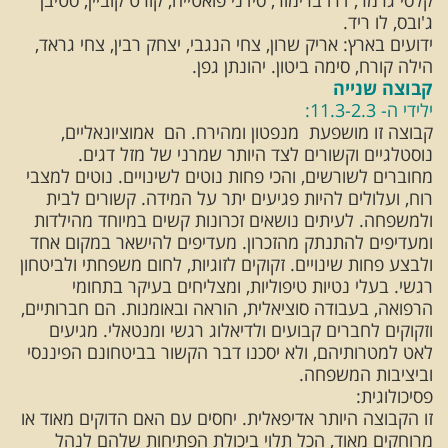
קלסי גרמר, דרו ברימור, סידני פואטייה, קורט קוביין, סטיבן
ג'ובס, לו ריד.
ידועים בארץ: אריק שרון, צחי הנגבי, יצחק רבין, צחי גראד,
הילה קורח, סימה ביטון. יהונתן גפן.
קבוצה שנייה
ילידי ה- 11.3-2.3:
קבוצה זו מושפעת מנפטון ומהירח. הם אמוציונאליים,
נוסטלגיים וקשורים לצד היותר שמרני של מזל דגים.
מחוברים לשורשים, והכי פחות נוטים לשינויים. נוטים למצבי
רוח, ועלולים להיות פגיעים יתר על המידה. קשורים לבית
ולמשפחה. לעיתים נושאים זכרונות קשים במיוחד מהילדות
ומעדיפים להתנתק מהזכרון. מעדיפים להישאר במקום אחד
ולבצע פחות שינויים. זקוקים לזוגיות, לחום משפחתי ולביטחון
רגשי. בעלי נטיות טיפוליות, ומצליחים בעיקר בתחומי
הרפואה, בעבודה סוציאלית, הוראה ובאומנות. הם חברותיים,
וזקוקים לחברים קבועים ולדיאלוג רגשי ומנטאלי. מגיעים
לאט למטרותיהם, ולא יסכנו דבר הקשור בביטחונם הפיננסי
וביציבות המשפחה.
פסיכולוגית:
זו הקבוצה היותר אדיפאלית. יחסים עם האם הדוקים מאוד או
מרוחקים מאוד, הכל תלוי ביכולת הפתיחות שלהם לנהל