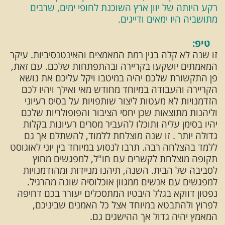
רקע היותה של יוון ארץ השוכנת לחופי ימים, שרבים
מתושביה היו ימאים ודייגים.
טיפ:
זו שנה לא קלה בגין רמת המאמצים והאינטנסיביות. עיקר
המאמתים יושקעו בקריירה ובהתפתחות שלכם. עם זאת,
פן התקשורת שלכם יהיה במיטבו ויקל עליכם את נושא
הקריירה והעבודה במיוחד מחודש מאי ואילך ויהיו לכם
הזדמנויות לא מעטות ליצור שותפויות על בסיס רעיוני
וליהנות מתוצאות שכן יחסי הציבור והפופולריות שלכם
יהיו בסימן עליה ותוכלו להעביר מסרים רעיונות בקלות
גדולה יותר . זו שנה מוצלחת ללמוד, להשתלם אך גם
ללמד בהצלחה רבה. תרבו לנסוע במיוחד בין יוני לאוגוסט
תקופה מוצלחת לקשרים עם חו"ל, למפגשים מחוץ
לסביבה של הבית. השנה, תיהנו מניידות ומהזדמנויות
למפגשים עם אנשים ממגוון אוכלוסיה שונה מהרגיל.
נפטון דווקא בגלל היבטיו המתסכלים יעורר בכם דחיפה
לפרוץ ולהתבטא במיוחד אצל כל האמנים שביניכם,
המאמץ יהיה גדול אך ההישגים גם.