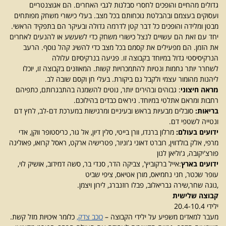
גדולים מהחיים והופכים לחסרי סבלנות לגבי האחרים. הם אגוצנטריים
ועסוקים בעצמם ובהבלטת נוכחותם בכל מצב. בעלי כישורי משחק מפותחים
מבטן ומלידה והופכים כל דבר קטן לדרמה גדולה ובעיקר הם בתפקיד הראשי.
יחד עם זאת הם עשויים לנצל כישורי משחק כדי לשעשע או להנעים לאחרים
את הזמן. הם מפעילים את קסמם בכל מצב כדי להשיג קהל נוסף. הרעב
הנרקיסיסטי גדול במיוחד בקבוצה זו. פגיעה בנרקיסיזם עלולה
לשחרר יותר גחמות ונטיות להתמכרויות קשות. המאוזנים בקבוצה זו, יוכלו
ליהנות מהומור עצמי ולקבל גם ביקורת. בעלי חן וקסם שובה לב.
מראה חיצוני
: גבוהים ובהירים יותר, נוטים להשמנה בהתבגרותם, כתפיהם
רחבות ומראם אתלטי במיוחד. ניראים כבדים בהילוכם.
בריאות:
סובלים מבעיות בראש ובעיניים ומרגישות במערכת דם-לב, לחץ דם
ונטייה לשטפי דם.
ידועים בעולם:
מרלון ברנדו, וורן בייטי, סלין דיון, אל גור, כריסטופר ווקן, אדי
מרפי, אלק בולדווין, רוברט דאוני ג'וניור, פטרישיה ארקט, ראסל קרואו, פאולינה
פורצ'יקובה, ג'וליאן לנון
ידועים בארץ
:אייל ברקוביץ', צביקה הדר, סנדי בר, סשה דמידוב, אושיק לוי,
עופר שכטר, חני נחמיאס, מורן אטיאס, ציפי שביט
,נוגה שחר,שירה גבריאלוב, פבלו רוזנברג, לירון ויצמן.
קבוצה שלישית
ילידי 20.4-10.4
מעבר למאדים משפיע על ילידי הקבוצה –
כוכב צדק,
כלומר איכויות מזל קשת.