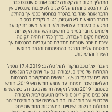
התהליך הטוב הזה קשורה לכוכב אורנוס שנכנס כבר
לבית הכספים ומרמז על 6 שנים לא יציבות פיננסית. אין
הדבר אומר שמדובר בהכרח במחסור כספי אך בהחלט
מדובר בהוצאות לא מעטות, נטייה לקבלת כספים
המגיעים בעבודה עצמאית ולאו דווקא משכורת קבועה
ולעתים מדובר במיזמים חדשים והשקעות הקשורות
בפיתוח מקום העבודה. בדרך כלל זו תהיה תקופה
יצירתית יותר שגורמת מחד לחוסר עקביות בהכנסות אך
מובטחת עליית מדרגה בהתפתחות והנאה מחופש
היצירה והרעיונות.
מעברו של כוכב מרקורי למזל טלה ב: 17.4.2019 מסמל
התחלות של מיזמים, עבודה, נסיעה וימים של מפגשים
חשובים עד עד ה: 7.5. נושאים המתקשרים להכנסות
העלאות שכר יתפתחו עד אמצע חודש מאי 2019. חודש
ספטמבר 2019 מסמל תקופה חדשה בעבודה, כשהשמש
והכוכבים מרקורי ונוס ומאדים מגיעים לבית העבודה
שלכם וייווצר מומנטום- הם מעצימים את כוחותיכם ליצור
התחלות חדשות שינויים והתארגנות מחודשת ייתכן
ומדובר בעבודה חדשה או מיזם/תפקיד חדש. אנרגיית