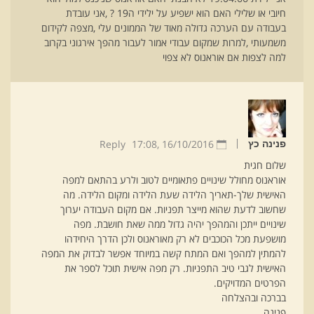
חיובי או שלילי האם הוא ישפיע על ילידי ה19 ? ,אני עובדת
בעבודה עם הערכה גדולה מאוד של הממונים עלי ,מצפה לקידום
משמעותי ,למרות שמקום עבודי אמור לעבור מהפך אירגוני בקרוב
למה לצפות אם אוראנוס לא צפוי
Reply
17:08
16/10/2016 ,
פנינה כץ
שלום חגית
אוראנוס מחולל שינויים פתאומיים לטוב ולרע בהתאם למפה
האישית שלך-תאריך הלידה שעת הלידה ומקום הלידה. מה
שחשוב לדעת שהוא מייצר תפניות. אם מקום העבודה יערוך
שינויים ייתכן והמהפך יהיה גדול ממה שאת חושבת. מפה
מושפעת מכל הכוכבים לא רק מאוראנוס ולכן הדרך היחידהו
להמתין למהפך ואם המתח קשה במיוחד אפשר לבדוק את המפה
האישית לגבי טיב התפניות. רק מפה אישית תוכל לספר את
הפרטים המדויקים.
בברכה ובהצלחה
פנינה