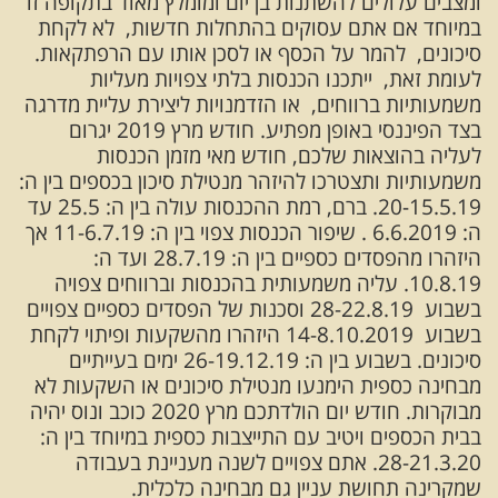
ומצבים עלולים להשתנות בן יום ומומלץ מאוד בתקופה זו
במיוחד אם אתם עסוקים בהתחלות חדשות, לא לקחת
סיכונים, להמר על הכסף או לסכן אותו עם הרפתקאות.
לעומת זאת, ייתכנו הכנסות בלתי צפויות מעליות
משמעותיות ברווחים, או הזדמנויות ליצירת עליית מדרגה
בצד הפיננסי באופן מפתיע. חודש מרץ 2019 יגרום
לעליה בהוצאות שלכם, חודש מאי מזמן הכנסות
משמעותיות ותצטרכו להיזהר מנטילת סיכון בכספים בין ה:
20-15.5.19. ברם, רמת ההכנסות עולה בין ה: 25.5 עד
ה: 6.6.2019 . שיפור הכנסות צפוי בין ה: 11-6.7.19 אך
היזהרו מהפסדים כספיים בין ה: 28.7.19 ועד ה:
10.8.19. עליה משמעותית בהכנסות וברווחים צפויה
בשבוע 28-22.8.19 וסכנות של הפסדים כספיים צפויים
בשבוע 14-8.10.2019 היזהרו מהשקעות ופיתוי לקחת
סיכונים. בשבוע בין ה: 26-19.12.19 ימים בעייתיים
מבחינה כספית הימנעו מנטילת סיכונים או השקעות לא
מבוקרות. חודש יום הולדתכם מרץ 2020 כוכב ונוס יהיה
בבית הכספים ויטיב עם התייצבות כספית במיוחד בין ה:
28-21.3.20. אתם צפויים לשנה מעניינת בעבודה
שמקרינה תחושת עניין גם מבחינה כלכלית.