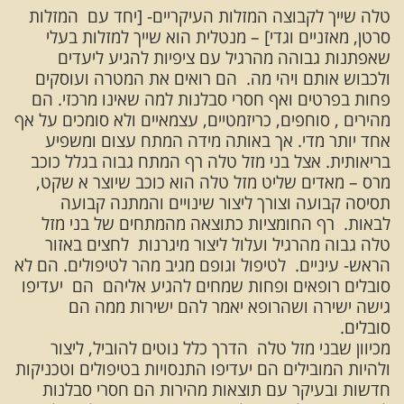
טלה שייך לקבוצה המזלות העיקריים- [יחד עם המזלות
סרטן, מאזניים וגדי] – מנטלית הוא שייך למזלות בעלי
שאפתנות גבוהה מהרגיל עם ציפיות להגיע ליעדים
ולכבוש אותם ויהי מה. הם רואים את המטרה ועוסקים
פחות בפרטים ואף חסרי סבלנות למה שאינו מרכזי. הם
מהירים , סוחפים, כריזמטיים, עצמאיים ולא סומכים על אף
אחד יותר מדי. אך באותה מידה המתח עצום ומשפיע
בריאותית. אצל בני מזל טלה רף המתח גבוה בגלל כוכב
מרס – מאדים שליט מזל טלה הוא כוכב שיוצר א שקט,
תסיסה קבועה וצורך ליצור שינויים והמתנה קבועה
לבאות. רף החומציות כתוצאה מהמתחים של בני מזל
טלה גבוה מהרגיל ועלול ליצור מיגרנות לחצים באזור
הראש- עיניים. לטיפול וגופם מגיב מהר לטיפולים. הם לא
סובלים רופאים ופחות שמחים להגיע אליהם הם יעדיפו
גישה ישירה ושהרופא יאמר להם ישירות ממה הם
סובלים.
מכיוון שבני מזל טלה הדרך כלל נוטים להוביל, ליצור
ולהיות המובילים הם יעדיפו התנסויות בטיפולים וטכניקות
חדשות ובעיקר עם תוצאות מהירות הם חסרי סבלנות