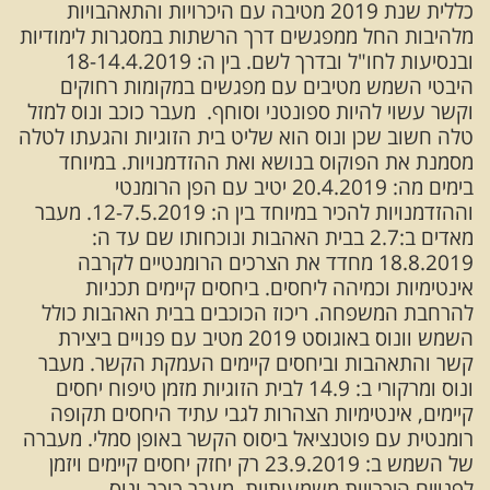
כללית שנת 2019 מטיבה עם היכרויות והתאהבויות
מלהיבות החל ממפגשים דרך הרשתות במסגרות לימודיות
ובנסיעות לחו"ל ובדרך לשם. בין ה: 18-14.4.2019
היבטי השמש מטיבים עם מפגשים במקומות רחוקים
וקשר עשוי להיות ספונטני וסוחף. מעבר כוכב ונוס למזל
טלה חשוב שכן ונוס הוא שליט בית הזוגיות והגעתו לטלה
מסמנת את הפוקוס בנושא ואת ההזדמנויות. במיוחד
בימים מה: 20.4.2019 יטיב עם הפן הרומנטי
וההזדמנויות להכיר במיוחד בין ה: 12-7.5.2019. מעבר
מאדים ב:2.7 בבית האהבות ונוכחותו שם עד ה:
18.8.2019 מחדד את הצרכים הרומנטיים לקרבה
אינטימיות וכמיהה ליחסים. ביחסים קיימים תכניות
להרחבת המשפחה. ריכוז הכוכבים בבית האהבות כולל
השמש וונוס באוגוסט 2019 מטיב עם פנויים ביצירת
קשר והתאהבות וביחסים קיימים העמקת הקשר. מעבר
ונוס ומרקורי ב: 14.9 לבית הזוגיות מזמן טיפוח יחסים
קיימים, אינטימיות הצהרות לגבי עתיד היחסים תקופה
רומנטית עם פוטנציאל ביסוס הקשר באופן סמלי. מעברה
של השמש ב: 23.9.2019 רק יחזק יחסים קיימים ויזמן
לפנויים היכרויות משמעותיות. מעבר כוכב ונוס