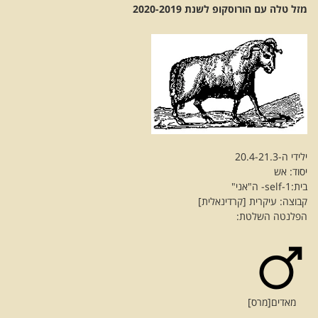
מזל טלה
עם הורוסקופ לשנת 2020-2019
ילידי ה-20.4-21.3
יסוד: אש
בית:1-self- ה"אני"
קבוצה: עיקרית [קרדינאלית]
הפלנטה השלטת:
מאדים[מרס]