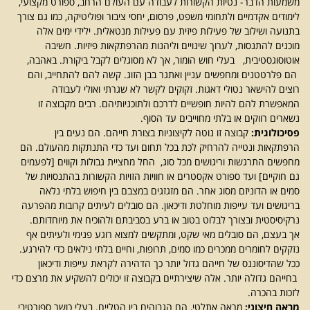
משמעות הדבר- נטיות הקשורות לעבודה עם העולם הרחב, ספורט מקצועי,
לימודים אקדמיים ולתחומי משפט, פרסום, יחסי ציבור ופוליטיקה, כמו גם צורך
בתנועה ושילוב של פעילות פיזית עם פעילות מנטאלית. ילידי ימים אלה
מוכנים להתנסות, לערוך שינויים וליהנות מהרפתקאות פיזיות. חשיבה
אוטוסוגסטיבית, בעלי חוש הומור, אך לא מסוגלים לקבל ביקורת. באהבה,
הם פלרטטנים ומחפשים עניין ואתגר בבן הזוג. קשה להם להתחייב, והם
רוצים להישאר נטולי דאגות. זקוקים לקשר לא שגרתי ואולי לעבודה
המאפשרת להם להיות חופשיים לדרכם ולתוכניותיהם. רבים מקבוצה זו
נשארים רווקים או בלתי מחוייבים עד הסוף.
פסיכולוגית:
קבוצה זו נוטה לקיצוניות בצורת חייהם. הם נעים בין
הרפתקאות ונטייה להרחיק לכת בכל תחום ועד כדי התנתקות מהעולם. הם
מחפשים התרגשות וריגושים מכל סוג, החל מחציית גבולות וקווים [לפעמים
גם חוקיים] ועד ספורט אקסטרים או חוויות הזויות הקשורות בהתנסויות של
סמים או הדוניזם מסוג אחר. הם מזגזגים במצבם בין חיפוש בלתי נלאה
בריגושים ועד עייפות מוחלטת ודיכאון. הם סובלים לעיתים קרובות מהפרעה
נרקיסיסטית ובצורך לבלוט בטוב או ברע בסביבתם ולהוכיח את מיוחדותם.
אך בעצם, הם סובלים מאי שקט, ומתקשים למצוא רוגע פנימי ולעיתים אף
נזקקים לחומרים ממכרים כמו סמים, תרופות, וחיים בלתי נילאים כדי להירגע.
ככל שהדיסוננס של חייהם גדול יותר כך הדהירה לקראת עייפות ודיכאון
בחייהם גדולה יותר. אלה שיצירתיים בקבוצה זו יכולים להשקיע את מרצם כדי
לזכות בהכרה.
מראה חיצוני:
מראה אתלטי, הם הגבוהים בין הטליים. בעלי כושר ספורטיבי