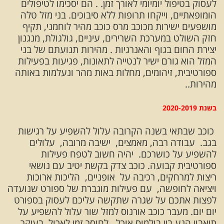
לעסוק בטיפול יומיומי לאורך זמן. . הם יסכימו לטיפולים
הומופאתיים, וייקחו תרופות ללא סיבוכים. בני מזל טלה
מושפעים ישירות מכוכב מרס כוכב מהיר לוחמני, תקיף
חזק השולט במערכת השרירים, עיניים, גולגולת, מנגנון
יצירת החום בגוף והאנרגיות . מהירות תנועתם של בני
המזל הוא גורם ישיר לנטייה לתאונות, פגיעות בפעילות
ספורטיבית, זיהומים, מחלות באות מהר ונעלמות באותה
מהירות..
בשנת 2020-2019
כוכב שבתאי בשנה הקרובה עלול להשפיע על רגישות
בגב. עבודה רבה, מאמצים, ישיבה מרובה, עלולים
להשפיע על כושרכם. יהיה חשוב לטפח פעילות
ספורטיבית קבועה. כוכב צדק בקשת יטיב עם נושאי
ריצות למרחקים, רכיבה על אופניים, הליכות ארוכות
ויציאה לחופשה, עם פעילות מוגברת של ספורט שנועדה
לפצות אתכם על שגרה שתקשה עליכם לעסוק בספורט
יום יום. מעבר כוכב אורנוס למזל שור עלול להשפיע על
תיאבון הנע בין בולמוס אוכל, לחוסר זמן לאכול. בעיקר