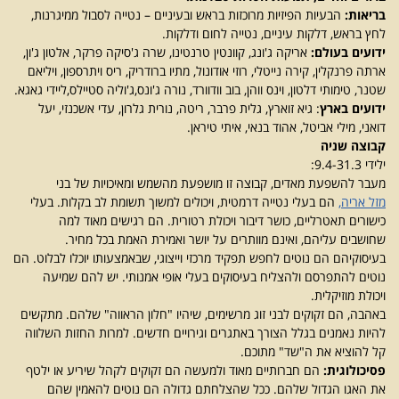
בריאות:
הבעיות הפיזיות מרוכזות בראש ובעיניים – נטייה לסבול ממיגרנות,
לחץ בראש, דלקות עיניים, נטייה לחום ודלקות.
ידועים בעולם:
אריקה ג'ונג, קוונטין טרנטינו, שרה ג'סיקה פרקר, אלטון ג'ון,
ארתה פרנקלין, קירה נייטלי, רוזי אודונול, מתיו ברודריק, ריס ויתרספון, ויליאם
שטנר, טימותי דלטון, וינס ווהן, בוב וודוורד, נורה ג'ונס,ג'וליה סטיילס,ליידי גאגא.
ידועים בארץ
: גיא זוארץ, גלית פרבר, ריטה, נורית גלרון, עדי אשכנזי, יעל
דואני, מילי אביטל, אהוד בנאי, איתי טיראן.
קבוצה שניה
ילידי 9.4-31.3:
מעבר להשפעת מאדים, קבוצה זו מושפעת מהשמש ומאיכויות של בני
מזל אריה,
הם בעלי נטייה דרמטית, ויכולים למשוך תשומת לב בקלות. בעלי
כישורים תאטרליים, כושר דיבור ויכולת רטורית. הם רגישים מאוד למה
שחושבים עליהם, ואינם מוותרים על יושר ואמירת האמת בכל מחיר.
בעיסוקיהם הם נוטים לחפש תפקיד מרכזי וייצוגי, שבאמצעותו יוכלו לבלוט. הם
נוטים להתפרסם ולהצליח בעיסוקים בעלי אופי אמנותי. יש להם שמיעה
ויכולת מוזיקלית.
באהבה, הם זקוקים לבני זוג מרשימים, שיהיו "חלון הראווה" שלהם. מתקשים
להיות נאמנים בגלל הצורך באתגרים וגירויים חדשים. למרות החזות השלווה
קל להוציא את ה"שד" מתוכם.
פסיכולוגית:
הם חברותיים מאוד ולמעשה הם זקוקים לקהל שיריע או ילטף
את האגו הגדול שלהם. ככל שהצלחתם גדולה הם נוטים להאמין שהם