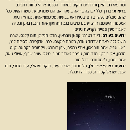
וכוח פיזי רב. האגן והרגליים חזקים במיוחד. הסנטר או הלסתות רחבים.
בריאות:
בדרך כלל קבוצה בריאה בעיקר אם הם שומרים על כושר הפיזי. ככל
שהם סובלים נפשית, הם יבטאו זאת בבעיות פסיכוסומאטיות כמו אלרגיות,
אסטמה והיפוכונדרייה. ייתכנו כאבים בגב התחתון[איזור הזנב] באגן ונטייה
לאיבוד סידן ונטייה לקריעת גידים.
ידועים בעולם
: דיויד לטרמן, קונאן אובראיין, הרבי הנקוק, תום קלנסי, שרה
מישל גלר, כארים עבדול ג'אבר, פלומה פיקאסו, כרמן אלקטרה, ג'סיקה לנג,
ראיין אוניל, אמה תומפסון, אנדי גרסיה, שנון דוהרטי, ויקטוריה בקהאם, קייט
הדסון, אלן בירקין, מנדי מור, ג'ניפר גארנר.סטיבן סיגל, עומר שריף, אשלי ג'אד,
אמה ווטסון, ג'יימס וודס, דדלי מור.
ידועים בארץ:
אייל גולן, גיל ססובר, שבי זרעיה, רבקה מיכאלי, עידו מוסרי, תום
אבני, ישראל קטורזה, סנדרה רינגלר.