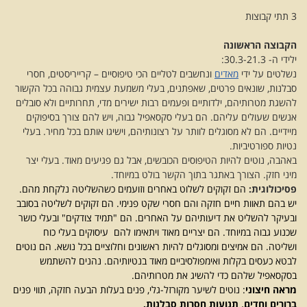
3 תתי קבוצות
הקבוצה הראשונה
ילידי ה- 30.3-21.3:
נשלטים על ידי
מאדים
ונחשבים לטליים הכי טיפוסיים – קרייריסטים, חסרי
סבלנות, שונאים פרטים, שאפתנים, בעלי משמעת עצמית גבוהה בכל הקשור
להשגת מטרותיהם, ילדותיים ופעמים רבות ישירים מדי, תחרותיים ולא סובלים
אנשים שעולים עליהם. הם בעלי סקסאפיל גבוה, ויש להם צורך בסיפוקים
מיידיים. הם לא מסוגלים לוותר על רצונותיהם, וישיגו אותם בכל מחיר. בעלי
נטיות ספורטיביות.
באהבה, נוטים להיות הטיפוסים הכובשים, אבל גם פגיעים מאוד. בעלי יצר
מיני חזק. הצורך באתגר בתוך הקשר בולט במיוחד.
פסיכולוגית:
הם זקוקים לשלוט באחרים וזועמים כשהשליטה נלקחת מהם.
יש בהם תאוות חיים חזקה והם חסרי שקט פנימי. הם זקוקים לשליטה בסובב
ובעיקר להשליט את דיעותיהם על האחרים. הם "תמיד צודקים" ובעלי כושר
שכנוע גבוה במיוחד. הם יצריים מאוד ויתאימו להם עיסוקים בעלי כוח
ושליטה. הם אמיצים ומסוגלים להיות ראשונים וחלוציים בכל נושא. הם נוטים
לבטא כעסים בקלות ואימפולסיביים מאוד בנטיותיהם. נהנים להשתמש
בסקסאפיל שלהם כדי להשיג את מטרותיהם.
מראה חיצוני
: נוטים לשיער מקורזל-גלי, פנים בעלות הבעה חזקה, תווי פנים
ברורים וחדים, תנועות חסרות סבלנות.