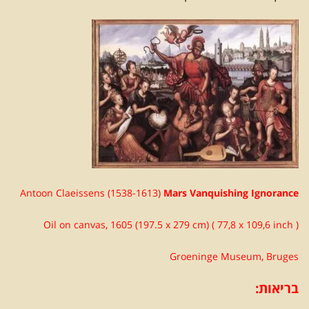
Antoon Claeissens (1538-1613)
Mars Vanquishing Ignorance
Oil on canvas, 1605 (197.5 x 279 cm) ( 77,8 x 109,6 inch )
Groeninge Museum, Bruges
בריאות: