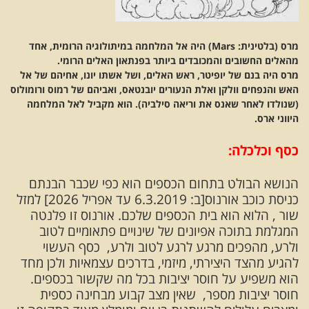
מרס (בלטינית: Mars) היה אל המלחמה במיתולוגיה הרומית, אחד
מהאלים החשובים והמכובדים ביותר בפנתאון האלים הרומי.
מרס היה בנם של יופיטר, ראש האלים, ושל אשתו יונו, אחיהם של אל
האש והנפחים וולקן ואלת הנעורים יובנטאס, ואביהם של רמוס ורומולוס
(שנולדו לאחר שאנס את וריאה סילביה). הוא מקביל לאל המלחמה
היווני ארס.
כסף וכלכלה:
הנושא הבולט בתחום הכספים הוא כפי שכבר הבנתם
כניסת כוכב אורנוס[ב: 6.3.2019 עד אפריל 2026] למזל
שור , הלוא הוא בית הכספים שלכם. אורנוס זו פלנטה
המגלמת בתוכה אפיונים של שינויים פתאומיים לטוב
ולרע, מהפכים מרגע לרגע לטוב ולרע, כסף העשוי
להגיע מהצד היצירתי, מיזמי, בדרכים עצמאיות ולכן מחד
הוא משפיע על חוסר יציבות בכל מה שקשור בכספים.
חוסר יציבות מספר, שאין מצב קבוע מבחינה כספית