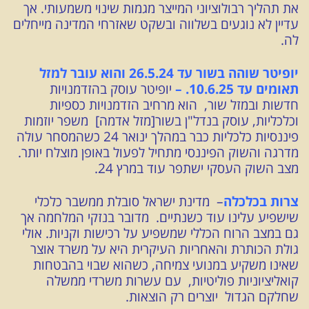
את תהליך רבולוציוני המייצר מגמות שינוי משמעותי. אך
עדיין לא נוגעים בשלווה ובשקט שאזרחי המדינה מייחלים
לה.
יופיטר שוהה בשור עד 26.5.24 והוא עובר למזל
תאומים עד 10.6.25. –
יופיטר עוסק בהזדמנויות
חדשות ובמזל שור, הוא מרחיב הזדמנויות כספיות
וכלכליות, עוסק בנדל"ן בשור[מזל אדמה] משפר יוזמות
פיננסיות כלכליות כבר במהלך ינואר 24 כשהמסחר עולה
מדרגה והשוק הפיננסי מתחיל לפעול באופן מוצלח יותר.
מצב השוק העסקי ישתפר עוד במרץ 24.
צרות בכלכלה
– מדינת ישראל סובלת ממשבר כלכלי
שישפיע עלינו עוד כשנתיים. מדובר בנזקי המלחמה אך
גם במצב הרוח הכללי שמשפיע על רכישות וקניות. אולי
גולת הכותרת והאחריות העיקרית היא על משרד אוצר
שאינו משקיע במנועי צמיחה, כשהוא שבוי בהבטחות
קואליציוניות פוליטיות, עם עשרות משרדי ממשלה
שחלקם הגדול יוצרים רק הוצאות.