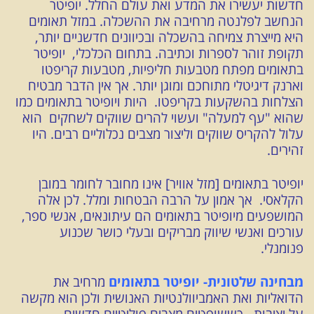
חדשות יעשירו את המדע ואת עולם החלל. יופיטר
הנחשב לפלנטה מרחיבה את ההשכלה. במזל תאומים
היא מייצרת צמיחה בהשכלה ובכיוונים חדשניים יותר,
תקופת זוהר לספרות וכתיבה. בתחום הכלכלי, יופיטר
בתאומים מפתח מטבעות חליפיות, מטבעות קריפטו
וארנק דיגיטלי מתוחכם ומוגן יותר. אך אין הדבר מבטיח
הצלחות בהשקעות בקריפטו. היות ויופיטר בתאומים כמו
שהוא "עף למעלה" ועשוי להרים שווקים לשחקים הוא
עלול להקריס שווקים וליצור מצבים נכלוליים רבים. היו
זהירים.
יופיטר בתאומים [מזל אוויר] אינו מחובר לחומר במובן
הקלאסי. אך אמון על הרבה הבטחות ומלל. לכן אלה
המושפעים מיופיטר בתאומים הם עיתונאים, אנשי ספר,
עורכים ואנשי שיווק מבריקים ובעלי כושר שכנוע
פנומנלי.
מבחינה שלטונית- יופיטר בתאומים
מרחיב את
הדואליות ואת האמביוולנטיות האנושית ולכן הוא מקשה
על יציבות. כששופטים מצבים פוליטיים חדשים