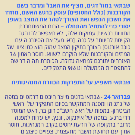
שבתאי במזל דגים, מציף את האבל ומדבר בשם
הקורבנות [כולל החטופים] עוסק ברגש האשם, מחדד
את חשבון הנפש ואת הצורך לטהר את המצב באופן
יסודי כדי להתחיל מהתחלה –
הרוח המשתחררת
מחוויות רגשיות עמוקות אלה, לא תאפשר להנהגה
הקיימת להיוותר על כנה. [ראו מעל את הסינרגיה עם
כוכב אורנוס] הצורך בתיקון המצב עמוק הוא כמו ציווי של
המתים והקורבנות שלא הוקרבו לשווא. חוסר האמון של
האזרחים יתורגם למחאה גדולה. הכותרת תהיה דרישה
להתפטרות הממשלה ונושאי התפקידים.
שבתאי משפיע על התפרקות
הכוורת המנהיגותית
פברואר 24
-שבתאי בדגים מייצר היבטים דרמטיים במפה
של נתניהו ומפנה המתקשר בסיום התפקיד של ראשי
הביטחון- במפות של ראש השב"כ רונן בר, ראש המוסד
דדי ברנע, במפה של אייזנקוט, וגנץ. יש עדות למפנה
מדובר בתקופה של הרעת יחסים בקרב המנהיגות. חוסר
אמון עם תחושת משבר מתעצמת. צפויים פיצוצים