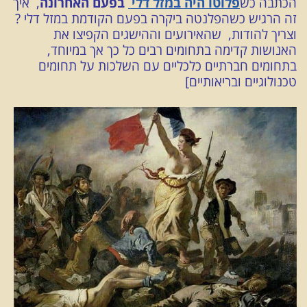
הכתבה כש
פלוטו היה במזל דלי
בפעם האחרונה
, איך
זה הרגיש כשהפלנטה ביקרה בפעם הקודמת במזל דלי ?
וצריך להודות, שהאירועים וההישגים הקפיצו את
האנושות קדימה בתחומים רבים כל כך אך במיוחד,
בתחומים חברתיים כלכליים עם השלכות על תחומים
טכנולוגיים ובריאותיים]