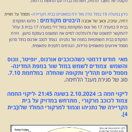
תקופה של משבר תדמית, חשדנות כבדה עם תחושת נרדפות.
כירון במעלה 19 במזל טלה מול ירח במאזניים בבית הקריירה
– מסמל על חוויית
היבטים מקודמים :
דחיה, עזיבה, וכאב של אכזבה
פלוטו המקודם
בבית 9 במעלה 17 מול ונוס המקודמת במזל דלי במעלה 17 בבית 3 עלול
להתקשר למשפט שלו ולהחלטה לסיים את המשפט בעסקת טיעון.
הירח
המקודם בבית השותפויות במפה של נתניהו נצמד לכוכב אורנוס במזל סרטן
מסמל אירועים פתאומיים פרידות, הגורמים לתפנית פתאומית.
מאי חודש דרמטי כשהכוכבים אורנוס, יופיטר, וונוס
והשמש צמודים לשמש במזל שור במפת המדינה-
מסמל סיום תהליך ותקופה שהחלה במלחמת 7.10.
סוג של סגירת מעגל הלחימה.
ליקוי חמה ב: 2.10.2024 בשעה 21:45 -ליקוי החמה
צמוד לכוכב מרקורי , מתרחש במדויק על בית
הקריירה של נתניהו וצמוד למרקורי המולד שלו[בית
4].