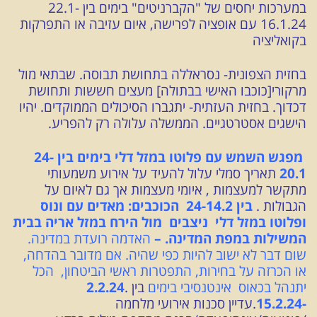
במערכות יחסים של "הקברניטים" בימים בין 22.1-
16.1.24 עם אופציה לפרישה, איום עזיבה או התפרקות
בקואליציה
בחזית הצפונית- נסראללה בתחושת תבוסה. שבתאי מול
מרקורי[כוכבו האישי בבתולה] מעצים חששות ותחושת
דכדוך. בחזית העזתית- יתגברו הסיכולים הממוקדים. יהיו
הישגים אסטרטגיים. הממשלה עלולה רק להפריע.
מפגש השמש עם פלוטו במזל דלי
בימים בין 24-
20.1
תאריך סמלי עלול להעיד על אירוע משמעותי
מתקשר למעצמות , איומי מעצמות אך גם לאיום על
הגבולות .
בין 24-14.2 הכוכבים: מאדים עם ונוס
ופלוטו במזל דלי ניצבים מול הירח במזל אריה בבית
המשילות במפת המדינה. –
ה
אדמה רועדת במדינה.
שום דבר לא ישוב להיות כפי שהיה. אם מדובר בהדחה,
או הכרזה על בחירות, התפטרות ראשי הביטחון, הכל
יתנהל בכאוס אינטנסיבי בימים
בין .
2.2.24
-15.2.24
.עדיין סכנות אירועי מלחמה