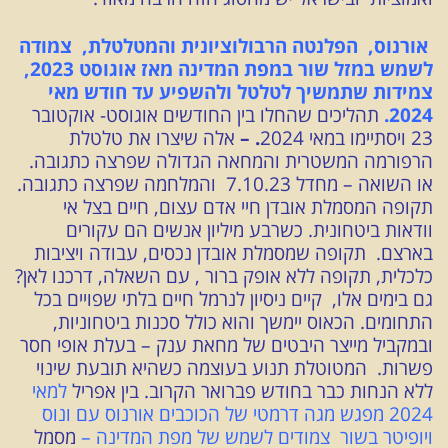
אורנוס, הפלנטה הרבולוציונית והמטלטלת, צמודה
לשמש במזל שור במפת המדינה מאז אוגוסט 2023,
צמידות שתמשיך לטלטל ולהשפיע עד חודש מאי
2024.
תהליכים שהחלו בין החודשים אוגוסט- אוקטובר
23 ויסתיימו במאי 2024
. –
אלה שיצרו את טלטלת
הרפורמה המשטרית והמחאה הגדולה שפרצה כתגובה.
או השואה – מחדל 7.10.23 והמלחמה שפרצה כתגובה.
תקופה המסמלת אובדן חיי אדם עצום, חיים בצל אי
וודאות ביטחונית. כשרבע מיליון אנשים הם עקורים
בארצם. תקופה שמסמלת אובדן נכסים, עבודה ויציבות
כלכלית, תקופה ללא אופק ברור , עם השאלה, דרכנו לאן?
גם בימים אלו, קיים ניסיון לנרמל חיים בלתי שפויים בכל
התחומים. הכאוס יימשך והוא כולל סכנות ביטחוניות,
ובמקביל מייצר היבטים של מחאת ענק – בעלת אופי חסר
פשרות. המטוטלת תנוע בעוצמה כשהיא תובעת שינוי
ללא הנחות כבר בחודש פברואר הקרוב. בין אפריל
למאי
2024 מפגש מגה דרמטי של הכוכבים אורנוס עם ונוס
ויופיטר בשור צמודים לשמש של מפת המדינה –
מסמל