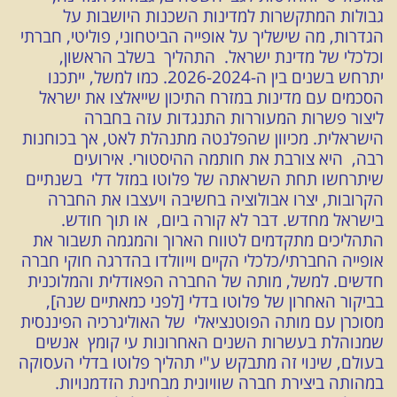
גבולות המתקשרות למדינות השכנות היושבות על
הגדרות, מה שישליך על אופייה הביטחוני, פוליטי, חברתי
וכלכלי של מדינת ישראל. התהליך בשלב הראשון,
יתרחש בשנים בין ה-2026-2024. כמו למשל, ייתכנו
הסכמים עם מדינות במזרח התיכון שייאלצו את ישראל
ליצור פשרות המעוררות התנגדות עזה בחברה
הישראלית. מכיוון שהפלנטה מתנהלת לאט, אך בכוחנות
רבה, היא צורבת את חותמה ההיסטורי. אירועים
שיתרחשו תחת השראתה של פלוטו במזל דלי בשנתיים
הקרובות, יצרו אבולוציה בחשיבה ויעצבו את החברה
בישראל מחדש. דבר לא קורה ביום, או תוך חודש.
התהליכים מתקדמים לטווח הארוך והמגמה תשבור את
אופייה החברתי/כלכלי הקיים וייוולדו בהדרגה חוקי חברה
חדשים. למשל, מותה של החברה הפאודלית והמלוכנית
בביקור האחרון של פלוטו בדלי [לפני כמאתיים שנה],
מסוכרן עם מותה הפוטנציאלי של האוליגרכיה הפיננסית
שמנוהלת בעשרות השנים האחרונות עי קומץ אנשים
בעולם, שינוי זה מתבקש ע"י תהליך פלוטו בדלי העסוקה
במהותה ביצירת חברה שוויונית מבחינת הזדמנויות.