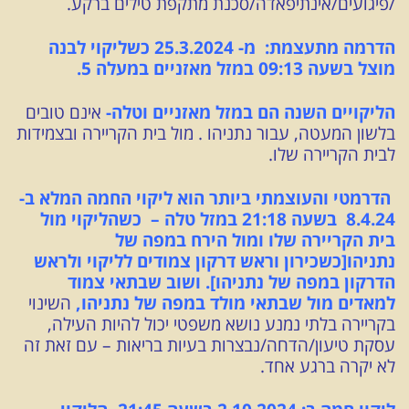
/פיגועים/אינתיפאדה/סכנת מתקפת טילים ברקע.
הדרמה מתעצמת: מ- 25.3.2024 כשליקוי לבנה
מוצל בשעה 09:13 במזל מאזניים במעלה 5.
הליקויים השנה הם במזל מאזניים וטלה-
אינם טובים
בלשון המעטה, עבור נתניהו . מול בית הקריירה ובצמידות
לבית הקריירה שלו.
הדרמטי והעוצמתי ביותר הוא
ליקוי החמה המלא ב-
8.4.24 בשעה 21:18 במזל טלה –
כשהליקוי מול
בית הקריירה שלו ומול הירח במפה של
נתניהו[כשכירון וראש דרקון צמודים לליקוי ולראש
הדרקון במפה של נתניהו]. ושוב שבתאי צמוד
למאדים מול שבתאי מולד במפה של נתניהו,
השינוי
בקריירה בלתי נמנע נושא משפטי יכול להיות העילה,
עסקת טיעון/הדחה/נבצרות בעיות בריאות – עם זאת זה
לא יקרה ברגע אחד.