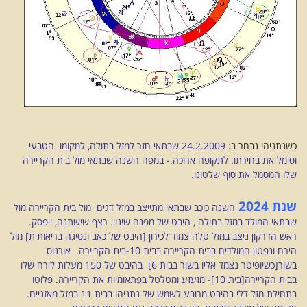
כשנתניהו נבחר ב:
24.2.2009 שבתאי חזר למזל בתולה, למקומו הטבעי
וסימל את בחירתו. לתקופה ארוכה.- במפה השנה שבתאי מול בית הקריירה
שלו המסמל את סוף שלטונו.
שנת 2024
השנה כוכב שבתאי מתייצב במזל דגים מול בית הקריירה מול
שבתאי המולד במזל בתולה , היבט של מפנה שינוי. רצף שישתנה, ייפסק.
ראש הדרקון ניצב במזל טלה צמוד לכירון [היבט של כאב ונסיגה בריאותית] מול
הירח ונפטון המולדים בבית הקריירה בבית 10-בית הקריירה. אורנוס
בשור[כשיופיטר נצמד אליו בשור בבית 6] בהיבט של 150 מעלות לירח שלו
בבית הקריירה[בית 10]- מזעזע ומטלטל בפתאומיות את הקריירה. פלוטו
בתחילת מזל דלי בהיבט מרובע לשמש של נתניהו בבית 11 במזל מאזניים.