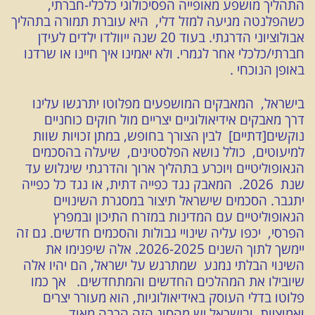
התהליך מושפע מאופייה הפסיכולוגי כלכלי-חברתי,
כשהפלנטה מגיעה למזל דלי, היא עוברת תמורה בתהליך
אבולוציוני הדרגתי. בעוד 20 שנה ייוולדו ילדים לעידן
חברתי/כלכלי אחר לגמרי. ולא יאמינו איך חיינו או שרדנו
באופן הנוכחי .
בישראל, המאבקים המושפעים מפלוטו יתרגשו עלינו
דרך מאבקים אידיאולוגיים יצריים מול חוקים כוחניים
נוקשים[דתיים] לבין הצורך בחופש, במתן זכויות שוות
למיעוטים, כולל נושא הפלסטינים, שיעלה בהסכמים
הגאופוליטיים ויוכרע בתהליך ארוך והדרגתי שיגלוש עד
שנת 2026. המאבק נגד כפייה דתית, או נגד כל כפייה
יתגבר. הסכמים שישראל תיצור במסגרת השינויים
הגאופוליטיים עם המדינות במזרח התיכון ובמפרץ
הפרסי, יכפו עליה שינויי גבולות והסכמים חדשים. גם זה
יימשך לתוך השנים 2026-2025. אלה שיפנימו את
השינוי הבלתי נמנע שמתרגש על ישראל, הם יהיו אלה
שיובילו את המהלכים החדשים והמתחדשים. אך כמו
פלוטו בדלי העוסק באידיאולוגיות, הוא מעורר יצרים
ואמוציות ובישראל יש מהסוג הזה הרבה מאוד.