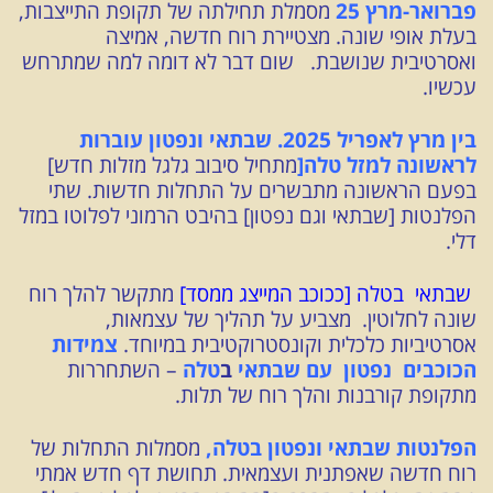
פברואר-מרץ 25
מסמלת תחילתה של תקופת התייצבות,
בעלת אופי שונה. מצטיירת רוח חדשה, אמיצה
ואסרטיבית שנושבת. שום דבר לא דומה למה שמתרחש
עכשיו.
בין מרץ לאפריל 2025.
שבתאי ונפטון עוברות
לראשונה למזל טלה[
מתחיל סיבוב גלגל מזלות חדש]
בפעם הראשונה מת
בשרים
על התחלות חדשות. שתי
הפלנטות [שבתאי וגם נפטון] בהיבט הרמוני לפלוטו במזל
דלי.
שבתאי בטלה [ככוכב המייצג ממסד]
מתקשר להלך רוח
שונה לחלוטין. מצביע על תהליך של עצמאות,
אסרטיביות כלכלית וקונסטרוקטיבית במיוחד.
צמידות
הכוכבים
נפטון עם שבתאי
ב
טלה
– השתחררות
מתקופת קורבנות והלך רוח של תלות.
הפלנטות שבתאי ונפטון בטלה,
מסמלות התחלות של
רוח חדשה שאפתנית ועצמאית. תחושת דף חדש אמתי