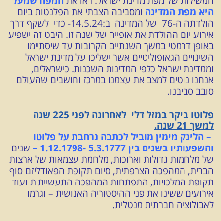
המשילות של מפת מדינת ישראל. ראו את
המפה שמעל
היא מפת המדינה
ומסביבה הצבתי את הפלנטות ביום
הולדתה ה-76 של המדינה ב:14.5.24- כדי לשקף דרך
אירוע יום ההולדת את אופייה של שנה זו. היבט זה ישפיע
באופן דרמטי במשך השנתיים הקרובות עד שיסתיימו
השינויים הגאופוליטיים אשר ישליכו על מדינת ישראל
וממדינת ישראל כלפי המדינות השכנות. כישראלים,
אנחנו נוטים למצב את עצמנו במרכז וחושבים שהעולם
סובב סביבנו.
פלוטו ביקר במזל דלי לאחרונה לפני 225 שנה
למשך 21 שנה.
– הלינק מימין מוביל לכתבה נרחבת על פלוטו
והשפעותיו בשנים בין 5.3.1777 -1.12.1798 –
שנים
של מלחמות גדולות וארוכות, מלחמת עצמאות של ארצות
הברית, המהפכה הצרפתית, סיום תקופת הפאודליזם סוף
תקופת המלכויות, התפתחות המהפכה התעשייתית ועוד
אירועים ששינו את פני ההיסטוריה האנושית – וגרמו
לאבולוציה חברתית מנטלית.