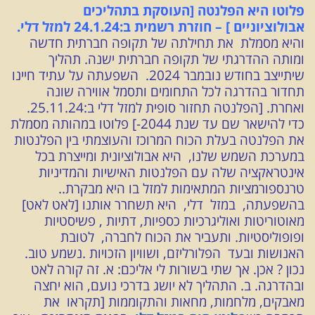
פלוטו היא הפלנטה [העוסקת בתהליכים
אבולוציוניים ] – חוזרת רשמית ב:24.1.24 למזל דלי.
והיא מסמלת את תחילתה של תקופה חברתית חדשה
ומותה ההדרגתי של תקופה חברתית ישנה. תהליך
שיתייצב בחודש נובמבר 2024. השפעתה על עתיד חיינו
תחדור בהדרגה לכל התחומים ותסמל אווירה שונה
ואחרת. [הפלנטה תחזור סופית למזל דלי ב:25.11.24.
כדי להישאר שם עד שנת 2044-] פלוטו במהותה מסמלת
את הפלנטה בעלת הכוח המרוכז והעוצמתי בין הפלנטות
במערכת השמש שלנו, היא אבולוציונית ומייצרת בכל
אינטראקציה שלה עם הפלנטות האישיות והמדיניות
טרנספורמציות המתאימות למזל בו היא מבקרת..
בהשפעתה, במזל דלי, היא תשחרר אותנו [לאט לאט]
מאוטוריטות ואוליגרכיות כספיות, דתיות , פשיסטיות
ופופוליסטיות. ותעביר את הכוח לחברה, לטובת
האנושות ובעד הפלורליזם, ושוויון הזכויות .נשמע טוב.
נכון ? אכן. אך שתי בשורות לי אליכם: א. זה קורה לאט
ובהדרגה. ב. התהליך לא יושג בדרכי נועם, הוא יחצה
מאבקים, מלחמות, מחאות והתקוממות [תקראו את