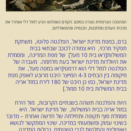
המהפכה הצרפתית נוצרה בסיבוב הקודם כשפלוטו הגיע למזל דלי ושחרר את
מרבית העולם ממלוכנות, הכנסייה ומהפאודליזם.
ברם, במפת מדינת ישראל, הפלנטה פלוטו, משחקת
תפקיד מרכזי, היא צמודה לכוכב שבתאי בבית
המשילות[ראו בית 10 מעל] של מפת המדינה, ומסמלת
את היוולדות מדינת ישראל בעת מלחמה. מעברה של
הפלנטה למזל דלי הוא דרמטי[ראו במפה מעל, את
מיקומה בין הבתים 4-3 המייצר היבט מרובע לאופק מפת
מדינת ישראל, כמו כן היבט של 180 לירח במזל אריה
בבית המשילות בית 10 ממול.]
היות והפלנטה תשהה בשנתיים הקרובות, מול הירח
במזל אריה בבית המשילות, של מדינת ישראל. היא
מסמלת סוף תקופה ותחילתה של חדשה ואחרת – מדובר
בשינוי עמוק ומשמעותי במדינה. שינוי המתקשר לנושא
גאופוליטי והחלטות לגבי השטחים, גבולות המדינה,